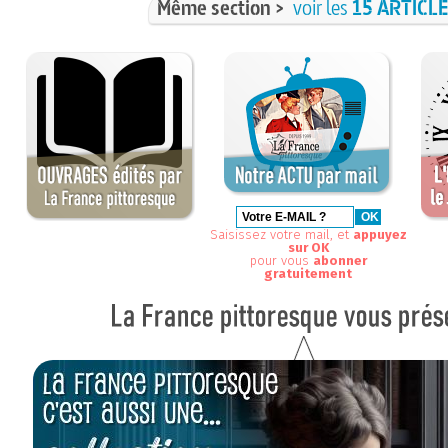
Même section >
voir les
15 ARTICL
Saisissez votre mail, et
appuyez
sur OK
pour vous
abonner
gratuitement