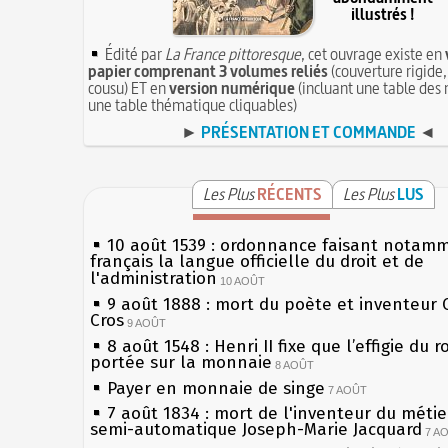
illustrés !
Édité par
La France pittoresque
, cet ouvrage existe en
papier comprenant 3 volumes reliés
(couverture rigide,
cousu) ET en
version numérique
(incluant une table des 
une table thématique cliquables)
►
PRÉSENTATION ET COMMANDE
◄
Les Plus
RÉCENTS
Les Plus
LUS
10 août 1539 : ordonnance faisant notam
français la langue officielle du droit et de
l'administration
10 AOÛT
9 août 1888 : mort du poète et inventeur 
Cros
9 AOÛT
8 août 1548 : Henri II fixe que l’effigie du r
portée sur la monnaie
8 AOÛT
Payer en monnaie de singe
7 AOÛT
7 août 1834 : mort de l'inventeur du métier
semi-automatique Joseph-Marie Jacquard
7 A