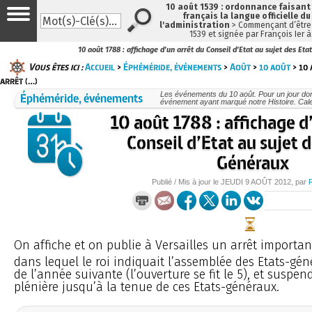
10 août 1539 : ordonnance faisan
français la langue officielle du
l'administration
> Commençant d’être 
1539 et signée par François Ier 
10 août 1788 : affichage d’un arrêt du Conseil d’Etat au sujet des Et
Vous êtes ici :
Accueil
>
Éphéméride, événements
>
Août
>
10 août
> 10 
arrêt (…)
Éphéméride, événements
Les événements du 10 août. Pour un jour do
événement ayant marqué notre Histoire. Cale
10 août 1788 : affichage d
Conseil d’Etat au sujet 
Généraux
Publié / Mis à jour le
JEUDI
9 AOÛT 2012
, par
On affiche et on publie à Versailles un arrêt important
dans lequel le roi indiquait l’assemblée des Etats-gén
de l’année suivante (l’ouverture se fit le 5), et suspen
plénière jusqu’à la tenue de ces Etats-généraux.