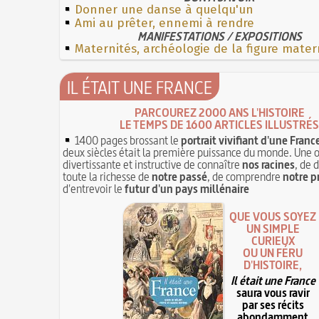
Donner une danse à quelqu'un
Ami au prêter, ennemi à rendre
MANIFESTATIONS / EXPOSITIONS
Maternités, archéologie de la figure mater
IL ÉTAIT UNE FRANCE
PARCOUREZ 2000 ANS L'HISTOIRE
LE TEMPS DE 1600 ARTICLES ILLUSTRÉS
1400 pages brossant le
portrait vivifiant d'une Franc
deux siècles était la première puissance du monde. Une 
divertissante et instructive de connaître
nos racines
, de 
toute la richesse de
notre passé
, de comprendre
notre p
d'entrevoir le
futur d'un pays millénaire
QUE VOUS SOYEZ
UN SIMPLE
CURIEUX
OU UN FÉRU
D'HISTOIRE,
Il était une France
saura vous ravir
par ses récits
abondamment