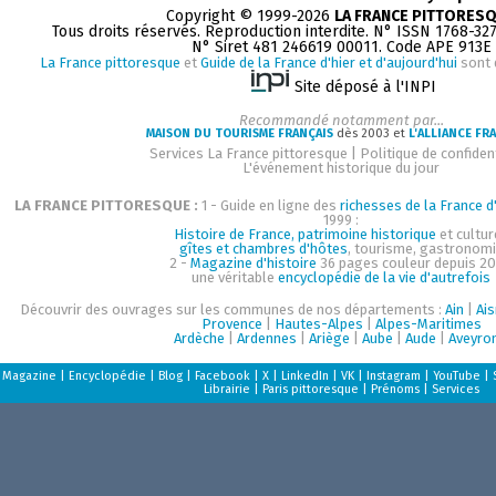
Copyright © 1999-2026
LA FRANCE PITTORES
Tous droits réservés. Reproduction interdite. N° ISSN 1768-32
N° Siret 481 246619 00011. Code APE 913E
La France pittoresque
et
Guide de la France d'hier et d'aujourd'hui
sont 
Site déposé à l'INPI
Recommandé notamment par...
MAISON DU TOURISME FRANÇAIS
dès 2003 et
L'ALLIANCE FR
Services La France pittoresque
|
Politique de confident
L'événement historique du jour
LA FRANCE PITTORESQUE :
1 - Guide en ligne des
richesses de la France d'
1999 :
Histoire de France, patrimoine historique
et cultur
gîtes et chambres d'hôtes
, tourisme, gastronom
2 -
Magazine d'histoire
36 pages couleur depuis 20
une véritable
encyclopédie de la vie d'autrefois
Découvrir des ouvrages sur les communes de nos départements :
Ain
|
Ai
Provence
|
Hautes-Alpes
|
Alpes-Maritimes
Ardèche
|
Ardennes
|
Ariège
|
Aube
|
Aude
|
Aveyro
Magazine
|
Encyclopédie
|
Blog
|
Facebook
|
X
|
LinkedIn
|
VK
|
Instagram
|
YouTube
|
Librairie
|
Paris pittoresque
|
Prénoms
|
Services