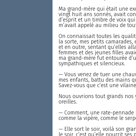
Ma grand-mère qui était une exc
vingt huit ans sonnés, avait con
d’esprit et un timbre de voix qui 
m’avait appelé au milieu de tou
On connaissait toutes les quali
la sorte, mes petits camarades,
et en outre, sentant qu’elles all
femmes et des jeunes filles ava
ma grand-mère fut entourée d’un
sympathiques et silencieux.
— Vous venez de tuer une chauve
mes enfants, battu des mains qu
Savez-vous que c’est une vilain
Nous ouvrions tout grands nos 
oreilles.
— Comment, une rate-pennade n’é
comme la vipère, comme le serpe
— Elle sort le soir, voilà son gr
le soir, c’est qu’elle nourrit ses