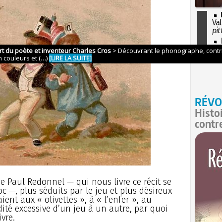
Val
pit
I
so
l'H
RÉVO
Histo
contr
ue Paul Redonnel — qui nous livre ce récit se
 —, plus séduits par le jeu et plus désireux
ent aux « olivettes », à « l’enfer », au
ité excessive d’un jeu à un autre, par quoi
vre.