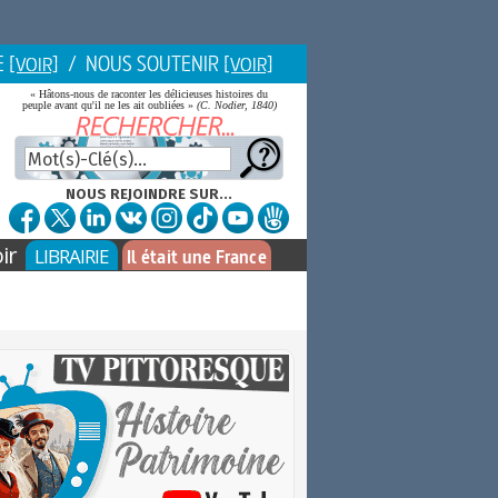
E
/ NOUS SOUTENIR
[VOIR]
[VOIR]
« Hâtons-nous de raconter les délicieuses histoires du
peuple avant qu'il ne les ait oubliées »
(C. Nodier, 1840)
NOUS REJOINDRE SUR...
ir
LIBRAIRIE
Il était une France