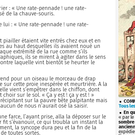
ier : « Une rate-pennade ! une rate-
sé de la chauve-souris.
lui : « Une rate-pennade ! une rate-
iailler étaient vite entrés chez eux et en
es au haut desquelles ils avaient noué un
aque extrémité de la rue comme s’ils
phiques, ils se mirent à agiter dans le sens
contre laquelle vint bientôt se heurter le
prend pour un oiseau le morceau de drap
te sur cette proie inespérée et meurtrière. A la
elle vient s’empêtrer dans le chiffon, dont
choir sur le sol. « Ça y est ! ça y est ! »
précipitant sur la pauvre bête palpitante mais
COMM
aucun de nous n’aurait osé la saisir.
Tous les
En qu
e farce, l’ayant prise, alla la déposer sur le
« par le
 fit s’évanouir, ce qui troubla un instant la
sombre 
ancienn
ment, la syncope dura peu et la fin de la
expédien
 de toutes sortes.