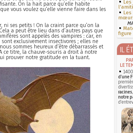
Les 
ffisante. On la hait parce qu’elle habite
l'amit
e que vous voulez qu’elle vienne faire dans les
Les
mœur
MA
 ni ses petits ! On la craint parce qu’on la
Mate
 Cela a peut être lieu dans d’autres pays que
figure
mifères sont appelés des vampires : car, en
 sont exclusivement insectivores ; elles ne
nous sommes heureux d’être débarrassés et
IL É
A ce titre, la chauve-souris a droit à notre
lui prouver notre gratitude en la tuant.
PA
LE TE
1400 
d'une F
premièr
divertis
racines
notre p
d'entrev