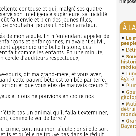
l'impos
ellente conteuse et qui, malgré ses quatre-
servé son intelligence supérieure, sa lucidité
eût fait envie et bien des jeunes filles,
t ce brouhaha, poursuit notre narrateur.
À L
tés de mon aïeule. En m’entendant appeler de
Le m
 enfançons et enfançonnes, m’avaient suivi ;
peuple
aient apprendre une belle histoire, des
L'él
ient fait comme les enfants. En une minute,
Sous
 cercle d’auditeurs respectueux,
histo
média
Lun
-souris, dit ma grand-mère, et vous avez,
Âge à 
and cette pauvre bête est tombée par terre.
e action et que vous êtes de mauvais cœurs ?
Plum
Gouf
yeux et nous ne pouvions en croire nos
géolo
Muti
détrui
tait pas un animal qu’il fallait exterminer,
monde
nt, comme le ver de terre ?
Gra
Bayar
and crime, continua mon aïeule ; or si elle sort
 petits et qu’elle ne trouve pas dans le réduit