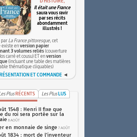
D'HISTOIRE,
Il était une France
saura vous ravir
par ses récits
abondamment
illustrés !
 par
La France pittoresque
, cet
 existe en
version papier
ant 3 volumes reliés
(couverture
dos carré et cousu) ET en
version
que
(incluant une table des matières
table thématique cliquables)
RÉSENTATION ET COMMANDE
◄
Les Plus
RÉCENTS
Les Plus
LUS
ût 1548 : Henri II fixe que
gie du roi sera portée sur la
aie
8 AOÛT
er en monnaie de singe
7 AOÛT
oût 1834 : mort de l'inventeur