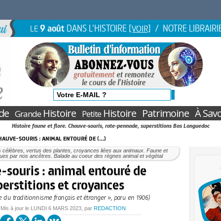
9 août
DANS L'HISTOIRE
/ NOTRE LIBRAIRI
LE
[VOIR]
de
Histoire
Histoire
Patrimoine
À Savo
Grande
Petite
Histoire faune et flore. Chauve-souris, rate-pennade, superstitions Bas Languedoc
hauve-souris : animal entouré de (…)
 célèbres, vertus des plantes, croyances liées aux animaux. Faune et
vues par nos ancêtres. Balade au coeur des règnes animal et végétal
-souris : animal entouré de
erstitions et croyances
e du traditionnisme français et étranger », paru en 1906)
 Mis à jour le
LUNDI
6 MARS 2023
, par
REDACTION