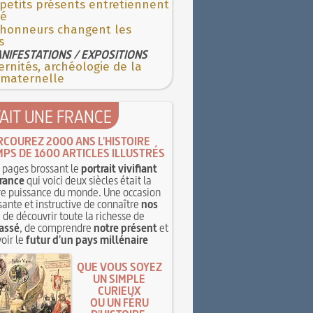
petits présents entretiennent
ié
 honneurs changent les
s
NIFESTATIONS / EXPOSITIONS
rnités, archéologie de la
 maternelle
TAIT UNE FRANCE
RCOUREZ 2000 ANS L'HISTOIRE
MPS DE 1600 ARTICLES ILLUSTRÉS
pages brossant le
portrait vivifiant
rance
qui voici deux siècles était la
e puissance du monde. Une occasion
sante et instructive de connaître
nos
, de découvrir toute la richesse de
assé
, de comprendre
notre présent
et
oir le
futur d'un pays millénaire
QUE VOUS SOYEZ
UN SIMPLE
CURIEUX
OU UN FÉRU