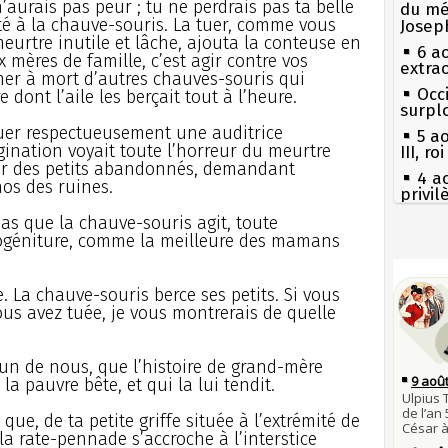
 n’aurais pas peur ; tu ne perdrais pas ta belle
du mé
rté à la chauve-souris. La tuer, comme vous
Josep
meurtre inutile et lâche, ajouta la conteuse en
6 a
 mères de famille, c’est agir contre vos
extrao
mner à mort d’autres chauves-souris qui
Occi
dont l’aile les berçait tout à l’heure.
surpl
quer respectueusement une auditrice
5 a
ination voyait toute l’horreur du meurtre
III, r
oir des petits abandonnés, demandant
4 a
os des ruines.
privi
Const
pas que la chauve-souris agit, toute
3 a
rogéniture, comme la meilleure des mamans
Guill
Séc
canicu
Mus
. La chauve-souris berce ses petits. Si vous
réouv
27 
ous avez tuée, je vous montrerais de quelle
Ravail
2 a
nommé
Pie
mous
1er 
’un de nous, que l’histoire de grand-mère
poign
Qui
la pauvre bête, et qui la lui tendit.
Cléme
Tout
atten
ue, de ta petite griffe située à l’extrémité de
31 j
la rate-pennade s’accroche à l’interstice
les m
Fran