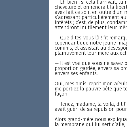
— Eh bien ! si cela t’arrivait, tu
chevelure et on rendrait la libe
avez fait ce soir, en outre d’un 
s’adressant particulièrement aux
intérêts ; c’est, de plus, conda
attendront inutilement leur mère 
— Que dites-vous là ! fit remar
cependant que notre jeune imag
commis, et assistait au désesp
plaintivement leur mère aux éch
— Il est vrai que vous ne savez 
proportion gardée, envers sa p
envers ses enfants.
Oui, mes amis, reprit mon aïeule
me portiez la pauvre bête que t
façon.
— Tenez, madame, la voilà, dit l
avait guéri de sa répulsion pour 
Alors grand-mère nous expliqua q
la membrane qui lui sert d’aile, 