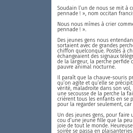
Soudain l’un de nous se mit à cr
pennade ! », nom occitan franci
Nous nous mîmes à crier comme 
pennade ! ».
Des jeunes gens nous entendant p
sortaient avec de grandes perch
chiffon quelconque. Postés à ch
échangeaient des signaux télégra
de la largeur, la perche perfide 
pauvre animal nocturne.
Il paraît que la chauve-souris 
qu’on agite et qu’elle se précipi
vérité, maladroite dans son vol, 
une secousse de la perche la fait 
crièrent tous les enfants en se 
pour la regarder seulement, car 
Un des jeunes gens, pour faire un
cou d’une jeune fille que la peur
joie de tout le monde. Heureuse
soirée se passa en plaisanteries