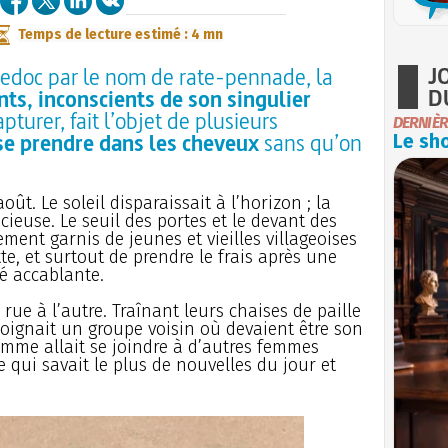
Temps de lecture estimé : 4 mn
J
edoc par le nom de rate-pennade, la
D
nts, inconscients de son singulier
pturer, fait l’objet de plusieurs
DERNIÈR
se prendre dans les cheveux
sans qu’on
Le sho
oût. Le soleil disparaissait à l’horizon ; la
cieuse. Le seuil des portes et le devant des
ment garnis de jeunes et vieilles villageoises
tte, et surtout de prendre le frais après une
é accablante.
 rue à l’autre. Traînant leurs chaises de paille
 rejoignait un groupe voisin où devaient être son
mme allait se joindre à d’autres femmes
e qui savait le plus de nouvelles du jour et