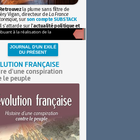
Retrouvez
la plume sans filtre de
éry Vigan, directeur de
La France
toresque
, sur
son compte SUBSTACK
l s'attarde sur l'
actualité politique et
ciétale
avec la hauteur de vue de
istoire
JOURNAL D'UN EXILÉ
DU PRÉSENT
LUTION FRANÇAISE
ire d'une conspiration
e le peuple