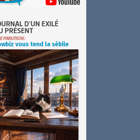
OURNAL D'UN EXILÉ
U PRÉSENT
E PARUTION :
wbiz vous tend la sébile