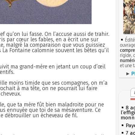
ief qu’on lui fasse. On l’accuse aussi de trahir.
s par cœur les fables, en a écrit une sur
Édité
able, malgré la comparaison que vous puissiez
ouvrage
compren
is La Fontaine calomnie souvent les bêtes qu’il
rigide, 
numéri
et une 
uivit ma grand-mère en jetant un coup d’œil
entifs.
►
P
fille moins timide que ses compagnes, on m’a
ochait à ma tête, on ne pourrait lui faire
 cheveux.
ule, que ta mère fût bien maladroite pour ne
8 ao
lus ennuyée que toi de sa mésaventure. Ce
l’effi
de débrouiller un écheveau de fil.
monn
Pay
7 a