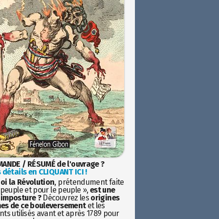
ANDE / RÉSUMÉ de l'ouvrage ?
 détails en CLIQUANT ICI !
oi la Révolution
, prétendument faite
 peuple et pour le peuple »,
est une
imposture ?
Découvrez les
origines
es de ce bouleversement
et les
ts utilisés avant et après 1789 pour