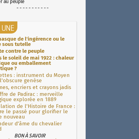
er au peuple
- - - - - - - - - - -
A UNE
asque de l'ingérence ou le
 sous tutelle
ite contre le peuple
 le soleil de mai 1922 : chaleur
rique ou emballement
tique ?
ettes : instrument du Moyen
l'obscure genèse
es, encriers et crayons jadis
fre de Padirac : merveille
gique explorée en 1889
lation de l'Histoire de France :
re le passé pour glorifier le
 nouveau
ndeur d'âme du chevalier
d
BON À SAVOIR