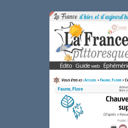
Édito
Guide
Éphéméri
web
Vous êtes ici :
Accueil
>
Faune, Flore
> C
Faune, Flore
Arbres
flore 
Chauve
sup
(D’après « Revu
Publié /