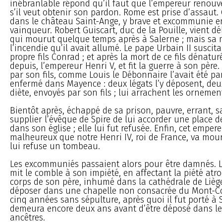
inébranlable répond qu’il faut que l’empereur renouve
s’il veut obtenir son pardon. Rome est prise d’assaut. 
dans le château Saint-Ange, y brave et excommunie e
vainqueur. Robert Guiscart, duc de la Pouille, vient dél
qui mourut quelque temps après à Salerne ; mais sa m
l’incendie qu’il avait allumé. Le pape Urbain II suscit
propre fils Conrad ; et après la mort de ce fils dénaturé
depuis, l’empereur Henri V, et fit la guerre à son père.
par son fils, comme Louis le Débonnaire l’avait été par
enfermé dans Mayence : deux légats l’y déposent, deu
diète, envoyés par son fils ; lui arrachent les orneme
Bientôt après, échappé de sa prison, pauvre, errant, sa
supplier l’évêque de Spire de lui accorder une place 
dans son église ; elle lui fut refusée. Enfin, cet empere
malheureux que notre Henri IV, roi de France, va mouri
lui refuse un tombeau.
Les excommuniés passaient alors pour être damnés. Le
mit le comble à son impiété, en affectant la piété atro
corps de son père, inhumé dans la cathédrale de Liège,
déposer dans une chapelle non consacrée du Mont-Corn
cinq années sans sépulture, après quoi il fut porté à S
demeura encore deux ans avant d’être déposé dans le
ancêtres.