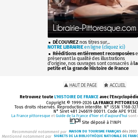
DÉCOUVREZ
nos titres sur...
NOTRE LIBRAIRIE
en ligne (cliquez ici)
Rééditions entièrement recomposées
e
préservant la qualité des illustrations
d'origine, nos ouvrages sont consacrés à
la
petite et la grande Histoire de France
Retrouvez toute
L'HISTOIRE DE FRANCE
avec l'Encyclopédi
Copyright © 1999-2026
LA FRANCE PITTORES
Tous droits réservés. Reproduction interdite. N° ISSN 1768-32
N° Siret 481 246619 00011. Code APE 913E
La France pittoresque
et
Guide de la France d'hier et d'aujourd'hui
sont 
Site déposé à l'INPI
Recommandé notamment par
MAISON DU TOURISME FRANÇAIS
dès 2003
Mentionné notamment par
SIGNETS DE LA BIBLIOTHÈQUE NATIONALE DE FRAN