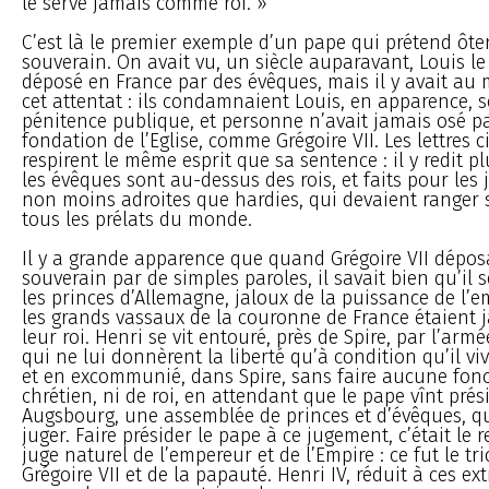
le serve jamais comme roi. »
C’est là le premier exemple d’un pape qui prétend ôt
souverain. On avait vu, un siècle auparavant, Louis l
déposé en France par des évêques, mais il y avait au 
cet attentat : ils condamnaient Louis, en apparence, 
pénitence publique, et personne n’avait jamais osé pa
fondation de l’Eglise, comme Grégoire VII. Les lettres 
respirent le même esprit que sa sentence : il y redit p
les évêques sont au-dessus des rois, et faits pour les 
non moins adroites que hardies, qui devaient ranger
tous les prélats du monde.
Il y a grande apparence que quand Grégoire VII dépos
souverain par de simples paroles, il savait bien qu’il 
les princes d’Allemagne, jaloux de la puissance de l
les grands vassaux de la couronne de France étaient j
leur roi. Henri se vit entouré, près de Spire, par l’arm
qui ne lui donnèrent la liberté qu’à condition qu’il viv
et en excommunié, dans Spire, sans faire aucune fonc
chrétien, ni de roi, en attendant que le pape vînt prés
Augsbourg, une assemblée de princes et d’évêques, qu
juger. Faire présider le pape à ce jugement, c’était le
juge naturel de l’empereur et de l’Empire : ce fut le t
Grégoire VII et de la papauté. Henri IV, réduit à ces e