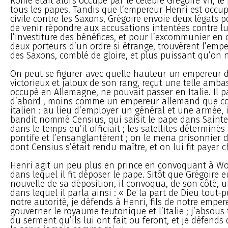
Rome était alors occupé par le célèbre Grégoire VII, l
tous les papes. Tandis que l’empereur Henri est occu
civile contre les Saxons, Grégoire envoie deux légats 
de venir répondre aux accusations intentées contre lu
l’investiture des bénéfices, et pour l’excommunier en c
deux porteurs d’un ordre si étrange, trouvèrent l’emp
des Saxons, comblé de gloire, et plus puissant qu’on ne
On peut se figurer avec quelle hauteur un empereur d
victorieux et jaloux de son rang, reçut une telle amba
occupé en Allemagne, ne pouvait passer en Italie. Il p
d’abord , moins comme un empereur allemand que 
italien : au lieu d’employer un général et une armée, i
bandit nommé Censius, qui saisit le pape dans Saint
dans le temps qu’il officiait ; les satellites déterminés
pontife et l’ensanglantèrent ; on le mena prisonnier 
dont Censius s’était rendu maître, et on lui fit payer c
Henri agit un peu plus en prince en convoquant à Wo
dans lequel il fit déposer le pape. Sitôt que Grégoire e
nouvelle de sa déposition, il convoqua, de son côté, 
dans lequel il parla ainsi : « De la part de Dieu tout-p
notre autorité, je défends à Henri, fils de notre emper
gouverner le royaume teutonique et l’Italie ; j’absous 
du serment qu’ils lui ont fait ou feront, et je défends