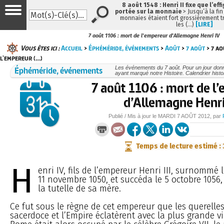
8 août 1548 : Henri II fixe que l’eff
portée sur la monnaie
> Jusqu’à la fin
monnaies étaient fort grossièrement tr
les (…)
[LIRE]
7 août 1106 : mort de l'empereur d'Allemagne Henri IV
Vous êtes ici :
Accueil
>
Éphéméride, événements
>
Août
>
7 août
> 7 ao
l'empereur (…)
Éphéméride, événements
Les événements du 7 août. Pour un jour do
ayant marqué notre Histoire. Calendrier histo
7 août 1106 : mort de l
d’Allemagne Henri
Publié / Mis à jour le
MARDI
7 AOÛT 2012
, par
Temps de lecture estimé :
H
enri IV, fils de l’empereur Henri III, surnommé l
11 novembre 1050, et succéda le 5 octobre 1056,
la tutelle de sa mère.
Ce fut sous le règne de cet empereur que les querelles
sacerdoce et l’Empire éclatèrent avec la plus grande vi