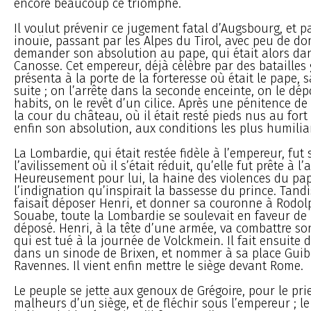
encore beaucoup ce triomphe.
Il voulut prévenir ce jugement fatal d’Augsbourg, et p
inouïe, passant par les Alpes du Tirol, avec peu de dom
demander son absolution au pape, qui était alors dans
Canosse. Cet empereur, déjà célèbre par des batailles
présenta à la porte de la forteresse où était le pape, 
suite ; on l’arrête dans la seconde enceinte, on le dép
habits, on le revêt d’un cilice. Après une pénitence de 
la cour du château, où il était resté pieds nus au fort d
enfin son absolution, aux conditions les plus humilia
La Lombardie, qui était restée fidèle à l’empereur, fut 
l’avilissement où il s’était réduit, qu’elle fut prête à 
Heureusement pour lui, la haine des violences du pa
l’indignation qu’inspirait la bassesse du prince. Tand
faisait déposer Henri, et donner sa couronne à Rodol
Souabe, toute la Lombardie se soulevait en faveur de
déposé. Henri, à la tête d’une armée, va combattre so
qui est tué à la journée de Volckmein. Il fait ensuite 
dans un sinode de Brixen, et nommer à sa place Guib
Ravennes. Il vient enfin mettre le siège devant Rome.
Le peuple se jette aux genoux de Grégoire, pour le pri
malheurs d’un siège, et de fléchir sous l’empereur ; le