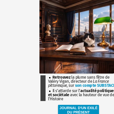
Retrouvez
la plume sans filtre de
Valéry Vigan, directeur de
La France
pittoresque
, sur
son compte SUBSTAC
Il s'attarde sur l'
actualité politique
et sociétale
avec la hauteur de vue d
l'Histoire
JOURNAL D'UN EXILÉ
DU PRÉSENT