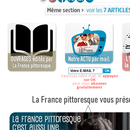
Même section >
voir les
7 ARTICLE
Saisissez votre mail, et
appuyez
sur OK
pour vous
abonner
gratuitement