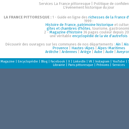
Services La France pittoresque
|
Politique de confident
L'événement historique du jour
LA FRANCE PITTORESQUE :
1 - Guide en ligne des
richesses de la France d'
1999 :
Histoire de France, patrimoine historique
et cultur
gîtes et chambres d'hôtes
, tourisme, gastronom
2 -
Magazine d'histoire
36 pages couleur depuis 20
une véritable
encyclopédie de la vie d'autrefois
Découvrir des ouvrages sur les communes de nos départements :
Ain
|
Ai
Provence
|
Hautes-Alpes
|
Alpes-Maritimes
Ardèche
|
Ardennes
|
Ariège
|
Aube
|
Aude
|
Aveyro
Magazine
|
Encyclopédie
|
Blog
|
Facebook
|
X
|
LinkedIn
|
VK
|
Instagram
|
YouTube
|
Librairie
|
Paris pittoresque
|
Prénoms
|
Services