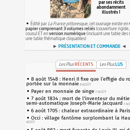
par ses récits
abondamment
illustrés !
Édité par
La France pittoresque
, cet ouvrage existe en
papier comprenant 3 volumes reliés
(couverture rigide,
cousu) ET en
version numérique
(incluant une table des 
une table thématique cliquables)
►
PRÉSENTATION ET COMMANDE
◄
Les Plus
RÉCENTS
Les Plus
LUS
8 août 1548 : Henri II fixe que l’effigie du r
portée sur la monnaie
8 AOÛT
Payer en monnaie de singe
7 AOÛT
7 août 1834 : mort de l'inventeur du métier
semi-automatique Joseph-Marie Jacquard
7 A
6 août 1705 : chaleur extraordinaire à Pari
Occi : village fantôme surplombant la Ha
AOÛT