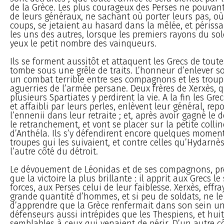
de la Grèce. Les plus courageux des Perses ne pouvant
de leurs généraux, ne sachant où porter leurs pas, où 
coups, se jetaient au hasard dans la mêlée, et périss
les uns des autres, lorsque les premiers rayons du sole
yeux le petit nombre des vainqueurs.
Ils se forment aussitôt et attaquent les Grecs de tout
tombe sous une grêle de traits. L’honneur d’enlever 
un combat terrible entre ses compagnons et les troup
aguerries de l’armée persane. Deux frères de Xerxès, q
plusieurs Spartiates y perdirent la vie. A la fin les Gr
et affaibli par leurs perles, enlèvent leur général, rep
l’ennenii dans leur retraite ; et, après avoir gagné le d
le retranchement, et vont se placer sur la petite colli
d’Anthéla. Ils s’y défendirent encore quelques moments
troupes qui les suivaient, et contre celles qu’Hydarn
l’autre côté du détroit.
Le dévouement de Léonidas et de ses compagnons, prod
que la victoire la plus brillante : il apprit aux Grecs le
forces, aux Perses celui de leur faiblesse. Xerxès, effra
grande quantité d’hommes, et si peu de soldats, ne le
d’apprendre que la Grèce renfermait dans son sein u
défenseurs aussi intrépides que les Thespiens, et huit
semblables à ceux qui venaient de périr. D’un autre c