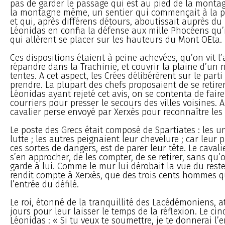
pas de garder le passage qui est au pied de la montagne
la montagne même, un sentier qui commençait à la pl
et qui, après différens détours, aboutissait auprès du
Léonidas en confia la défense aux mille Phocéens qu’il
qui allèrent se placer sur les hauteurs du Mont OEta.
Ces dispositions étaient à peine achevées, qu’on vit l
répandre dans la Trachinie, et couvrir la plaine d’un 
tentes. A cet aspect, les Crées délibérèrent sur le parti
prendre. La plupart des chefs proposaient de se retirer
Léonidas ayant rejeté cet avis, on se contenta de faire
courriers pour presser le secours des villes voisines. 
cavalier perse envoyé par Xerxès pour reconnaître les
Le poste des Grecs était composé de Spartiates : les un
lutte ; les autres peignaient leur chevelure ; car leur 
ces sortes de dangers, est de parer leur tête. Le cavalie
s’en approcher, de les compter, de se retirer, sans qu
garde à lui. Comme le mur lui dérobait la vue du reste
rendit compte à Xerxès, que des trois cents hommes qu
l’entrée du défilé.
Le roi, étonné de la tranquillité des Lacédémoniens, 
jours pour leur laisser le temps de la réflexion. Le cinq
Léonidas : « Si tu veux te soumettre, je te donnerai l’