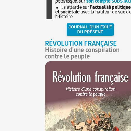
pittoresque
, sur
son compte SUBSTAC
Il s'attarde sur l'
actualité politique
et sociétale
avec la hauteur de vue d
l'Histoire
JOURNAL D'UN EXILÉ
DU PRÉSENT
RÉVOLUTION FRANÇAISE
Histoire d'une conspiration
contre le peuple