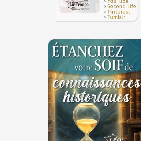
>
YouTube
>
Second Life
>
Pinterest
>
Tumblr