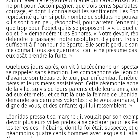
soumit avec cette grandeur d’âme qui caractérisait alo
ne prit pour l’accompagner, que trois cents Spartiates
courage, et dont il connaissait les sentiments. Les Ep
représenté qu’un si petit nombre de soldats ne pouvaie
« Ils sont bien peu, répondit-il, pour arrêter l’ennemi 
que trop pour l’objet qu’ils se proposent. » « Et quel 
objet ? » demandèrent les Ephores. « Notre devoir, répl
défendre le passage ; notre résolution, d’y périr. Trois
suffisent à l’honneur de Sparte. Elle serait perdue sans
me confiait tous ses guerriers : car je ne présume pas
eux osât prendre la fuite. »
Quelques jours après, on vit à Lacédémone un specta
se rappeler sans émotion. Les compagnons de Léonid
d’avance son trépas et le leur, par un combat funèbre
pères et leurs mères assistèrent. Cette cérémonie achev
de la ville, suivis de leurs parents et de leurs amis, do
adieux éternels ; et ce fut là que la femme de Léonida
demandé ses dernières volontés : « Je vous souhaite, l
digne de vous, et des enfants qui lui ressemblent. »
Léonidas pressait sa marche : il voulait par son exemp
devoir plusieurs villes prêtes à se déclarer pour les Pe
les terres des Thébains, dont la foi était suspecte, et
néanmoins quatre cents hommes avec lesquels il all