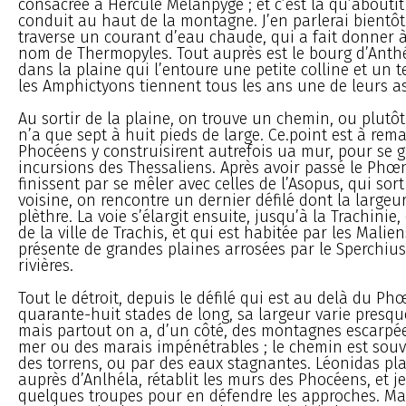
consacrée à Hercule Mélanpyge ; et c’est là qu’aboutit
conduit au haut de la montagne. J’en parlerai bientôt
traverse un courant d’eau chaude, qui a fait donner à
nom de Thermopyles. Tout auprès est le bourg d’Anthé
dans la plaine qui l’entoure une petite colline et un 
les Amphictyons tiennent tous les ans une de leurs a
Au sortir de la plaine, on trouve un chemin, ou plutô
n’a que sept à huit pieds de large. Ce.point est à rema
Phocéens y construisirent autrefois ua mur, pour se g
incursions des Thessaliens. Après avoir passé le Phœn
finissent par se mêler avec celles de l’Asopus, qui sort
voisine, on rencontre un dernier défilé dont la largeu
plèthre. La voie s’élargit ensuite, jusqu’à la Trachinie
de la ville de Trachis, et qui est habitée par les Malie
présente de grandes plaines arrosées par le Sperchius
rivières.
Tout le détroit, depuis le défilé qui est au delà du Ph
quarante-huit stades de long, sa largeur varie presqu
mais partout on a, d’un côté, des montagnes escarpées,
mer ou des marais impénétrables ; le chemin est souv
des torrens, ou par des eaux stagnantes. Léonidas p
auprès d’Anlhéla, rétablit les murs des Phocéens, et j
quelques troupes pour en défendre les approches. Mais