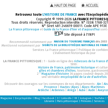
Retrouvez toute
L'HISTOIRE DE FRANCE
avec l'Encyclopédi
Copyright © 1999-2026
LA FRANCE PITTORES
Tous droits réservés. Reproduction interdite. N° ISSN 1768-32
N° Siret 481 246619 00011. Code APE 913E
La France pittoresque
et
Guide de la France d'hier et d'aujourd'hui
sont 
Site déposé à l'INPI
Recommandé notamment par
MAISON DU TOURISME FRANÇAIS
dès 2003
Mentionné notamment par
SIGNETS DE LA BIBLIOTHÈQUE NATIONALE DE FRAN
Services La France pittoresque
|
Politique de confident
L'événement historique du jour
LA FRANCE PITTORESQUE :
1 - Guide en ligne des
richesses de la France d'
1999 :
Histoire de France, patrimoine historique
et cultur
gîtes et chambres d'hôtes
, tourisme, gastronom
2 -
Magazine d'histoire
36 pages couleur depuis 20
une véritable
encyclopédie de la vie d'autrefois
Découvrir des ouvrages sur les communes de nos départements :
Ain
|
Ai
Provence
|
Hautes-Alpes
|
Alpes-Maritimes
Ardèche
|
Ardennes
|
Ariège
|
Aube
|
Aude
|
Aveyro
Magazine
|
Encyclopédie
|
Blog
|
Facebook
|
X
|
LinkedIn
|
VK
|
Instagram
|
YouTube
|
Librairie
|
Paris pittoresque
|
Prénoms
|
Services