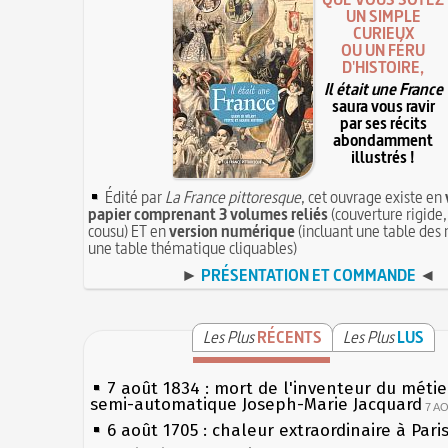
UN SIMPLE
CURIEUX
OU UN FÉRU
D'HISTOIRE,
Il était une France
saura vous ravir
par ses récits
abondamment
illustrés !
Édité par
La France pittoresque
, cet ouvrage existe en
papier comprenant 3 volumes reliés
(couverture rigide,
cousu) ET en
version numérique
(incluant une table des 
une table thématique cliquables)
►
PRÉSENTATION ET COMMANDE
◄
Les Plus
RÉCENTS
Les Plus
LUS
7 août 1834 : mort de l'inventeur du métier
semi-automatique Joseph-Marie Jacquard
7 A
6 août 1705 : chaleur extraordinaire à Pari