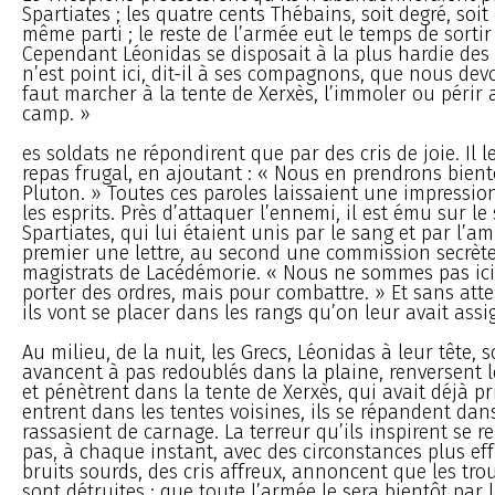
Spartiates ; les quatre cents Thébains, soit degré, soit 
même parti ; le reste de l’armée eut le temps de sortir 
Cependant Léonidas se disposait à la plus hardie des 
n’est point ici, dit-il à ses compagnons, que nous devo
faut marcher à la tente de Xerxès, l’immoler ou périr
camp. »
es soldats ne répondirent que par des cris de joie. Il l
repas frugal, en ajoutant : « Nous en prendrons bient
Pluton. » Toutes ces paroles laissaient une impressi
les esprits. Près d’attaquer l’ennemi, il est ému sur le
Spartiates, qui lui étaient unis par le sang et par l’am
premier une lettre, au second une commission secrète
magistrats de Lacédémorie. « Nous ne sommes pas ici, 
porter des ordres, mais pour combattre. » Et sans att
ils vont se placer dans les rangs qu’on leur avait assi
Au milieu, de la nuit, les Grecs, Léonidas à leur tête, s
avancent à pas redoublés dans la plaine, renversent l
et pénètrent dans la tente de Xerxès, qui avait déjà pris
entrent dans les tentes voisines, ils se répandent dan
rassasient de carnage. La terreur qu’ils inspirent se 
pas, à chaque instant, avec des circonstances plus ef
bruits sourds, des cris affreux, annoncent que les tr
sont détruites ; que toute l’armée le sera bientôt par 