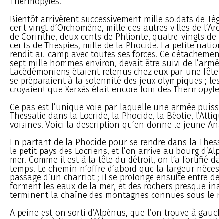
Thermopyles.
Bientôt arrivèrent successivement mille soldats de Té
cent vingt d’Orchomène, mille des autres villes de l’Ar
de Corinthe, deux cents de Phlionte, quatre-vingts de
cents de Thespies, mille de la Phocide. La petite natio
rendit au camp avec toutes ses forces. Ce détachemen
sept mille hommes environ, devait être suivi de l’armé
Lacédémoniens étaient retenus chez eux par une fête ;
se préparaient à la solennité des jeux olympiques ; les
croyaient que Xerxès était encore loin des Thermopyle
Ce pas est l’unique voie par laquelle une armée puiss
Thessalie dans la Locride, la Phocide, la Béotie, l’Attiq
voisines. Voici la description qu’en donne le jeune An
En partant de la Phocide pour se rendre dans la Thess
le petit pays des Locriens, et l’on arrive au bourg d’Al
mer. Comme il est à la tête du détroit, on l’a fortifié 
temps. Le chemin n’offre d’abord que la largeur néces
passage d’un charriot ; il se prolonge ensuite entre d
forment les eaux de la mer, et des rochers presque in
terminent la chaîne des montagnes connues sous le 
A peine est-on sorti d’Alpénus, que l’on trouve à gauc