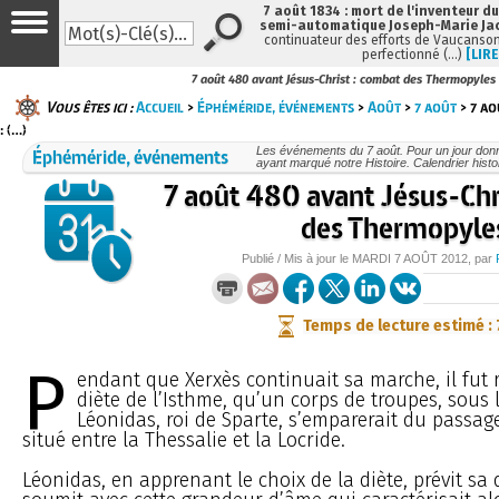
7 août 1834 : mort de l'inventeur du
semi-automatique Joseph-Marie Ja
continuateur des efforts de Vaucanson
perfectionné (…)
[LIRE
7 août 480 avant Jésus-Christ : combat des Thermopyles
Vous êtes ici :
Accueil
>
Éphéméride, événements
>
Août
>
7 août
> 7 ao
: (…)
Éphéméride, événements
Les événements du 7 août. Pour un jour do
ayant marqué notre Histoire. Calendrier histo
7 août 480 avant Jésus-Chr
des Thermopyle
Publié / Mis à jour le
MARDI
7 AOÛT 2012
, par
Temps de lecture estimé :
P
endant que Xerxès continuait sa marche, il fut 
diète de l’Isthme, qu’un corps de troupes, sous 
Léonidas, roi de Sparte, s’emparerait du passa
situé entre la Thessalie et la Locride.
Léonidas, en apprenant le choix de la diète, prévit sa d