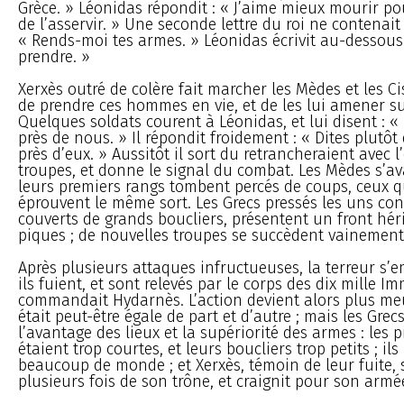
Grèce. » Léonidas répondit : « J’aime mieux mourir p
de l’asservir. » Une seconde lettre du roi ne contenait
« Rends-moi tes armes. » Léonidas écrivit au-dessous 
prendre. »
Xerxès outré de colère fait marcher les Mèdes et les Ci
de prendre ces hommes en vie, et de les lui amener s
Quelques soldats courent à Léonidas, et lui disent : «
près de nous. » Il répondit froidement : « Dites plut
près d’eux. » Aussitôt il sort du retrancheraient avec l’
troupes, et donne le signal du combat. Les Mèdes s’av
leurs premiers rangs tombent percés de coups, ceux q
éprouvent le même sort. Les Grecs pressés les uns cont
couverts de grands boucliers, présentent un front hér
piques ; de nouvelles troupes se succèdent vainement
Après plusieurs attaques infructueuses, la terreur s’
ils fuient, et sont relevés par le corps des dix mille I
commandait Hydarnès. L’action devient alors plus meu
était peut-être égale de part et d’autre ; mais les Gre
l’avantage des lieux et la supériorité des armes : les 
étaient trop courtes, et leurs boucliers trop petits ; ils
beaucoup de monde ; et Xerxès, témoin de leur fuite, s
plusieurs fois de son trône, et craignit pour son armé