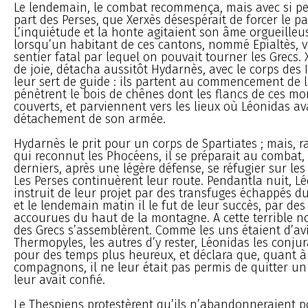
Le lendemain, le combat recommença, mais avec si pe
part des Perses, que Xerxès désespérait de forcer le p
L’inquiétude et la honte agitaient son âme orgueilleu
lorsqu’un habitant de ces cantons, nommé Epialtès, vi
sentier fatal par lequel on pouvait tourner les Grecs. 
de joie, détacha aussitôt Hydarnès, avec le corps des 
leur sert de guide : ils partent au commencement de la
pénètrent le bois de chênes dont les flancs de ces m
couverts, et parviennent vers les lieux où Léonidas av
détachement de son armée.
Hydarnès le prit pour un corps de Spartiates ; mais, r
qui reconnut les Phocéens, il se préparait au combat, l
derniers, après une légère défense, se réfugier sur les
Les Perses continuèrent leur route. Pendantla nuit, Lé
instruit de leur projet par des transfuges échappés d
et le lendemain matin il le fut de leur succès, par des
accourues du haut de la montagne. A cette terrible no
des Grecs s’assemblèrent. Comme les uns étaient d’avi
Thermopyles, les autres d’y rester, Léonidas les conjur
pour des temps plus heureux, et déclara que, quant à 
compagnons, il ne leur était pas permis de quitter un
leur avait confié.
Le Thespiens protestèrent qu’ils n’abandonneraient po