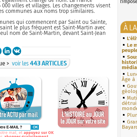
l'impos
000 villes et villages. Les changements visent
des communes aux noms trop similaires.
mmunes qui commencent par Saint ou Sainte,
À L
e saint le plus fréquent est Saint-Martin avec
eul nom de Saint-Martin, devant Saint-Jean
L'él
Le m
peuple
Sous
ue >
voir les
443 ARTICLES
histo
média
Lun
Âge à 
Gouf
géolo
Muti
détrui
monde
Plum
Gra
Bayar
otre mail, et
appuyez sur OK
us
abonner gratuitement