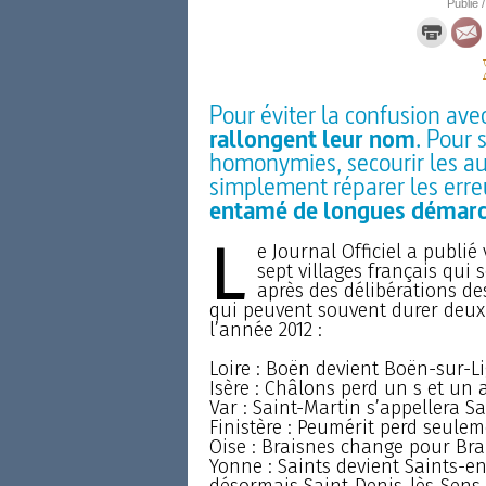
Publié /
Pour éviter la confusion ave
rallongent leur nom
. Pour 
homonymies, secourir les au
simplement réparer les erre
entamé de longues démar
L
e Journal Officiel a publié
sept villages français qui 
après des délibérations d
qui peuvent souvent durer deux 
l’année 2012 :
Loire : Boën devient Boën-sur-L
Isère : Châlons perd un s et un
Var : Saint-Martin s’appellera Sa
Finistère : Peumérit perd seule
Oise : Braisnes change pour Bra
Yonne : Saints devient Saints-en
désormais Saint-Denis-lès-Sens.