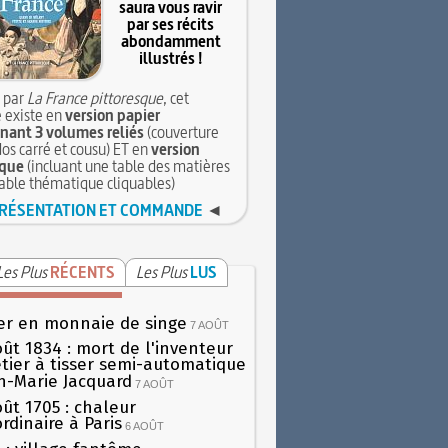
saura vous ravir
par ses récits
abondamment
illustrés !
 par
La France pittoresque
, cet
 existe en
version papier
ant 3 volumes reliés
(couverture
dos carré et cousu) ET en
version
que
(incluant une table des matières
table thématique cliquables)
RÉSENTATION ET COMMANDE
◄
Les Plus
RÉCENTS
Les Plus
LUS
er en monnaie de singe
7 AOÛT
oût 1834 : mort de l'inventeur
tier à tisser semi-automatique
h-Marie Jacquard
7 AOÛT
oût 1705 : chaleur
rdinaire à Paris
6 AOÛT