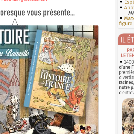
Esp
Apot
MA
Mate
figure
IL É
PA
LE TE
1400 
d'une F
premièr
divertis
racines
notre p
d'entrev