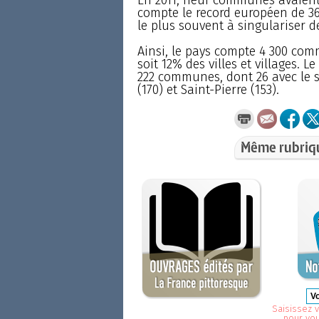
compte le record européen de 36 
le plus souvent à singulariser 
Ainsi, le pays compte 4 300 co
soit 12% des villes et villages. L
222 communes, dont 26 avec le s
(170) et Saint-Pierre (153).
Même rubriq
Saisissez v
pour vo