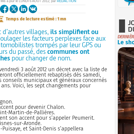
 Mis à jour le
LUNDI
6 AOÛT 2012
, par
REDACTION
Temps de lecture estimé : 1 mn
J
D
c d’autres villages,
ils simplifient ou
soulager les facteurs perplexes face aux
DERNIÈR
Le sho
tomobilistes trompés par leur GPS ou
urs du passé, des
communes ont
ches
pour changer de nom.
 vendredi 3 août 2012 un décret avec la liste de
seront officiellement rebaptisés dès samedi,
es conseils municipaux et généraux concernés
ans. Voici, les sept changements pour
ignon.
 accent pour devenir Chalon.
int-Martin-de-Pallières.
ment son accent pour s’appeler Peumerit.
isnes-sur-Aronde.
-Puisaye, et Saint-Denis s’appellera