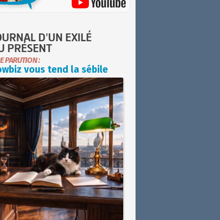
OURNAL D'UN EXILÉ
U PRÉSENT
E PARUTION :
wbiz vous tend la sébile