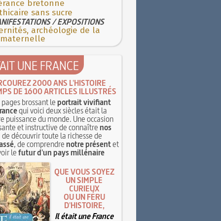
érance bretonne
hicaire sans sucre
NIFESTATIONS / EXPOSITIONS
rnités, archéologie de la
 maternelle
TAIT UNE FRANCE
RCOUREZ 2000 ANS L'HISTOIRE
MPS DE 1600 ARTICLES ILLUSTRÉS
pages brossant le
portrait vivifiant
rance
qui voici deux siècles était la
e puissance du monde. Une occasion
sante et instructive de connaître
nos
, de découvrir toute la richesse de
assé
, de comprendre
notre présent
et
oir le
futur d'un pays millénaire
QUE VOUS SOYEZ
UN SIMPLE
CURIEUX
OU UN FÉRU
D'HISTOIRE,
Il était une France