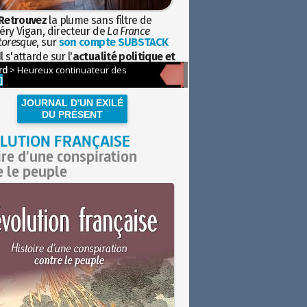
Retrouvez
la plume sans filtre de
éry Vigan, directeur de
La France
toresque
, sur
son compte SUBSTACK
l s'attarde sur l'
actualité politique et
ciétale
avec la hauteur de vue de
istoire
JOURNAL D'UN EXILÉ
DU PRÉSENT
LUTION FRANÇAISE
ire d'une conspiration
e le peuple