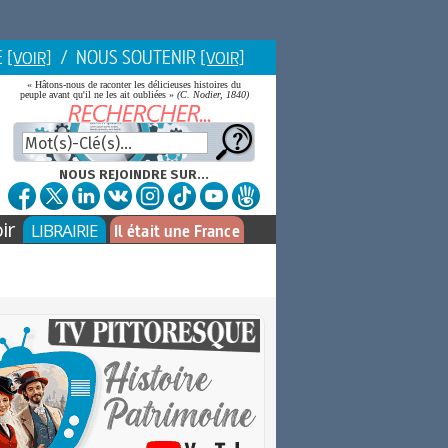
E
/ NOUS SOUTENIR
[VOIR]
[VOIR]
« Hâtons-nous de raconter les délicieuses histoires du
peuple avant qu'il ne les ait oubliées »
(C. Nodier, 1840)
NOUS REJOINDRE SUR...
ir
LIBRAIRIE
Il était une France