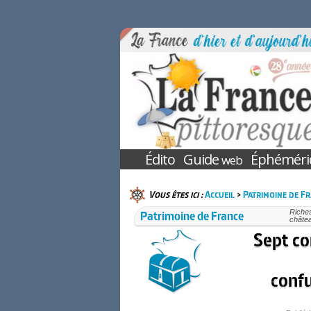
Édito
Guide
Éphéméri
web
Vous êtes ici :
Accueil
>
Patrimoine de F
Patrimoine de France
Riches
châtea
Sept c
confu