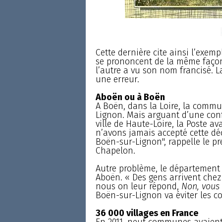
Cette dernière cite ainsi l’exem
se prononcent de la même faço
l’autre a vu son nom francisé. L
une erreur.
Aboën ou à Boën
A Boën, dans la Loire, la comm
Lignon. Mais arguant d’une con
ville de Haute-Loire, la Poste av
n’avons jamais accepté cette dé
Boën-sur-Lignon", rappelle le 
Chapelon.
Autre problème, le département 
Aboën. « Des gens arrivent chez
nous on leur répond,
Non, vous
Boën-sur-Lignon va éviter les conf
36 000 villages en France
En 2011, neuf communes avaien