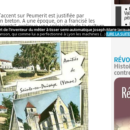
Val
d’accent sur Peumerit est justifiée par
pit
t en breton. A une époque, on a francisé les
I
ents", explique une spécialiste de la culture
so
l'H
RÉVO
Histo
contr