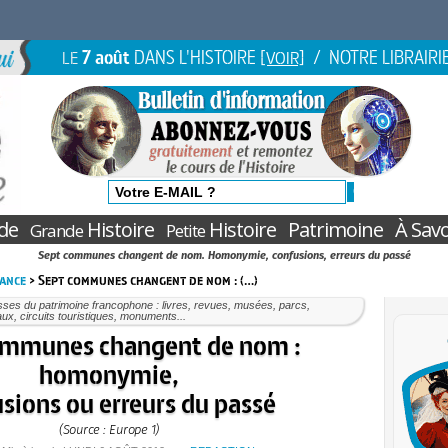
7 août
DANS L'HISTOIRE
/ NOTRE LIBRAIRI
LE
[VOIR]
de
Histoire
Histoire
Patrimoine
À Savo
Grande
Petite
Sept communes changent de nom. Homonymie, confusions, erreurs du passé
rance
> Sept communes changent de nom : (…)
ses du patrimoine francophone : livres, revues, musées, parcs,
ux, circuits touristiques, monuments...
ommunes changent de nom :
homonymie,
sions ou erreurs du passé
(Source : Europe 1)