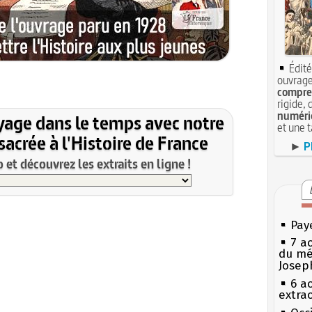
Édité
ouvrage
compren
rigide, 
numéri
yage dans le temps avec notre
et une 
acrée à l'Histoire de France
►
P
et découvrez les extraits en ligne !
Pay
7 a
du mé
Josep
6 a
extrao