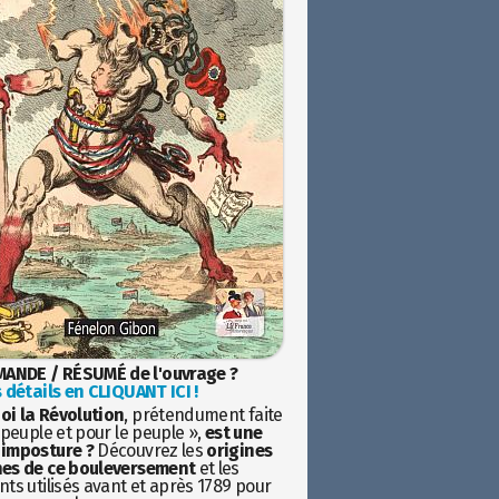
ANDE / RÉSUMÉ de l'ouvrage ?
 détails en CLIQUANT ICI !
oi la Révolution
, prétendument faite
 peuple et pour le peuple »,
est une
imposture ?
Découvrez les
origines
es de ce bouleversement
et les
ts utilisés avant et après 1789 pour