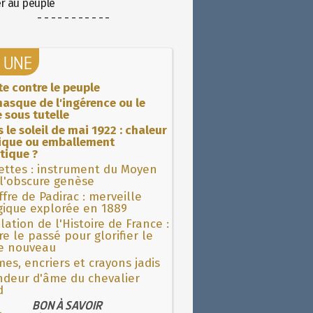
er au peuple
- - - - - - - - - - -
A UNE
ite contre le peuple
asque de l'ingérence ou le
 sous tutelle
 le soleil de mai 1922 : chaleur
rique ou emballement
tique ?
ettes : instrument du Moyen
l'obscure genèse
fre de Padirac : merveille
gique explorée en 1889
lation de l'Histoire de France :
re le passé pour glorifier le
 nouveau
es, encriers et crayons jadis
ndeur d'âme du chevalier
d
BON À SAVOIR