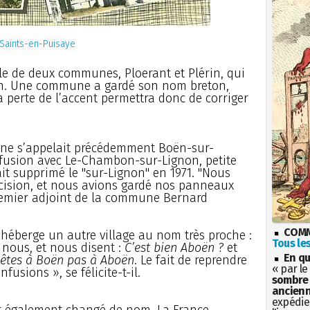
Saints-en-Puisaye
ple de deux communes, Ploerant et Plérin, qui
n. Une commune a gardé son nom breton,
a perte de l’accent permettra donc de corriger
une s’appelait précédemment Boën-sur-
fusion avec Le-Chambon-sur-Lignon, petite
ait supprimé le "sur-Lignon" en 1971. "Nous
cision, et nous avions gardé nos panneaux
premier adjoint de la commune Bernard
COMM
héberge un autre village au nom très proche :
Tous les
 nous, et nous disent :
C’est bien Aboën ?
et
En qu
 êtes à Boën pas à Aboën
. Le fait de reprendre
« par le
usions », se félicite-t-il.
sombre 
ancienn
expédien
t également changé de nom. La France