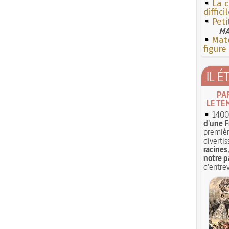
La c
diffici
Peti
MA
Mate
figure
IL É
PA
LE TE
1400 
d'une F
premièr
divertis
racines
notre p
d'entrev