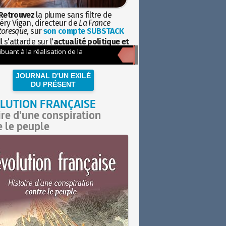
Retrouvez
la plume sans filtre de
éry Vigan, directeur de
La France
toresque
, sur
son compte SUBSTACK
l s'attarde sur l'
actualité politique et
ciétale
avec la hauteur de vue de
istoire
JOURNAL D'UN EXILÉ
DU PRÉSENT
LUTION FRANÇAISE
ire d'une conspiration
e le peuple