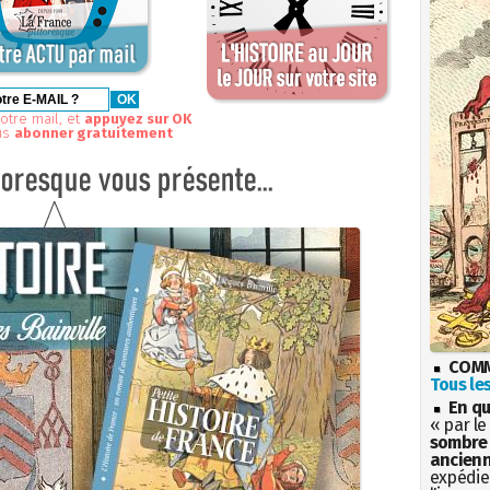
otre mail, et
appuyez sur OK
us
abonner gratuitement
COMM
Tous les
En qu
« par le
sombre 
ancienn
expédien