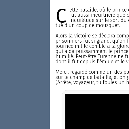
C
ette bataille, où le princ
fut aussi meurtrière que ce
inquiétude sur le sort du 
tué d’un coup de mousquet.
Alors la victoire se déclara com
prisonniers fut si grand, qu’on 
journée mit le comble à la gloire
qui aida puissamment le prince 
humilié. Peut-être Turenne ne fu
dont il fut depuis l’émule et le 
Merci, regardé comme un des plu
sur le champ de bataille, et on 
(Arrête, voyageur, tu foules un h