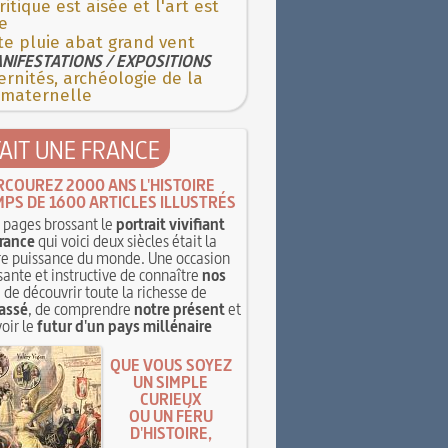
ritique est aisée et l'art est
le
te pluie abat grand vent
NIFESTATIONS / EXPOSITIONS
rnités, archéologie de la
 maternelle
TAIT UNE FRANCE
RCOUREZ 2000 ANS L'HISTOIRE
MPS DE 1600 ARTICLES ILLUSTRÉS
pages brossant le
portrait vivifiant
rance
qui voici deux siècles était la
e puissance du monde. Une occasion
sante et instructive de connaître
nos
, de découvrir toute la richesse de
assé
, de comprendre
notre présent
et
oir le
futur d'un pays millénaire
QUE VOUS SOYEZ
UN SIMPLE
CURIEUX
OU UN FÉRU
D'HISTOIRE,