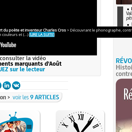
Val
pit
I
so
l'H
consulter la vidéo
RÉVO
ents marquants d'Août
Histo
EZ sur le lecteur
contr
on >
voir les
9 ARTICLES