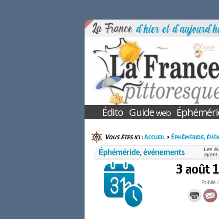
Édito
Guide
Éphéméri
web
Vous êtes ici :
Accueil
>
Éphéméride, évé
Éphéméride, événements
Les é
ayant 
3 août 1
Publié /