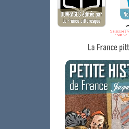
Saisissez v
pour vo