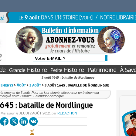
9 août
DANS L'HISTOIRE
/ NOTRE LIBRAIRI
LE
[VOIR]
de
Histoire
Histoire
Patrimoine
À Savo
Grande
Petite
3 août 1645 : bataille de Nordlingue
nements
>
Août
>
3 août
> 3 août 1645 : bataille de Nordlingue
vénements du 3 août. Pour un jour donné, découvrez un événement
marqué notre Histoire. Calendrier historique
645 : bataille de Nordlingue
 Mis à jour le
JEUDI
2 AOÛT 2012
, par
REDACTION