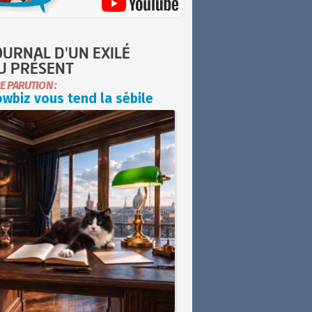
OURNAL D'UN EXILÉ
U PRÉSENT
E PARUTION :
wbiz vous tend la sébile