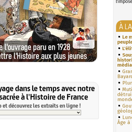
l'impos
À L
Le m
peuple
L'él
Sous
histo
média
Gra
Bayar
Plum
yage dans le temps avec notre
Muti
acrée à l'Histoire de France
détrui
monde
et découvrez les extraits en ligne !
Gouf
géolo
Lun
Âge à 