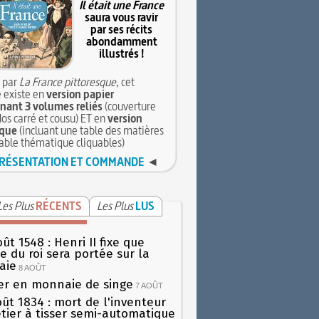
Il était une France
saura vous ravir
par ses récits
abondamment
illustrés !
 par
La France pittoresque
, cet
 existe en
version papier
ant 3 volumes reliés
(couverture
dos carré et cousu) ET en
version
que
(incluant une table des matières
table thématique cliquables)
RÉSENTATION ET COMMANDE
◄
Les Plus
RÉCENTS
Les Plus
LUS
ût 1548 : Henri II fixe que
gie du roi sera portée sur la
aie
8 AOÛT
er en monnaie de singe
7 AOÛT
oût 1834 : mort de l'inventeur
tier à tisser semi-automatique