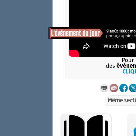
Pour 
des
événem
CLIQU
Même secti