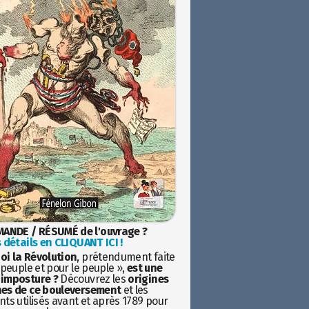
ANDE / RÉSUMÉ de l'ouvrage ?
 détails en CLIQUANT ICI !
oi la Révolution
, prétendument faite
 peuple et pour le peuple »,
est une
imposture ?
Découvrez les
origines
es de ce bouleversement
et les
ts utilisés avant et après 1789 pour