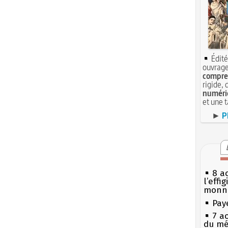
Édité
ouvrage
compren
rigide, 
numéri
et une 
►
P
8 ao
l’effi
monn
Pay
7 a
du mé