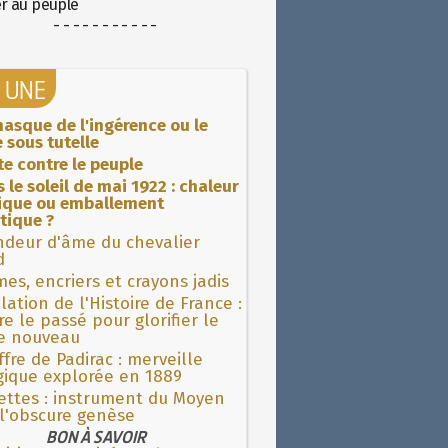
er au peuple
- - - - - - - - - - -
A UNE
asque de l'ingérence ou le
 sous tutelle
ite contre le peuple
 le soleil de mai 1922 : chaleur
rique ou emballement
tique ?
ndeur d'âme du chevalier
d
es, encriers et crayons jadis
lation de l'Histoire de France :
re le passé pour glorifier le
 nouveau
fre de Padirac : merveille
gique explorée en 1889
ettes : instrument du Moyen
l'obscure genèse
BON À SAVOIR