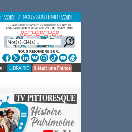
E
/ NOUS SOUTENIR
[VOIR]
[VOIR]
« Hâtons-nous de raconter les délicieuses histoires du
peuple avant qu'il ne les ait oubliées »
(C. Nodier, 1840)
NOUS REJOINDRE SUR...
ir
LIBRAIRIE
Il était une France