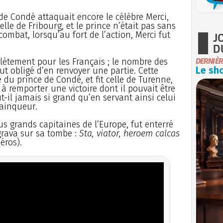
e de Condé attaquait encore le célèbre Merci,
lle de Fribourg, et le prince n’était pas sans
combat, lorsqu’au fort de l’action, Merci fut
J
D
plètement pour les Français ; le nombre des
DERNIÈR
Le sho
fut obligé d’en renvoyer une partie. Cette
 du prince de Condé, et fit celle de Turenne,
à remporter une victoire dont il pouvait être
t-il jamais si grand qu’en servant ainsi celui
vainqueur.
s grands capitaines de l’Europe, fut enterré
grava sur sa tombe :
Sta, viator, heroem calcas
éros).