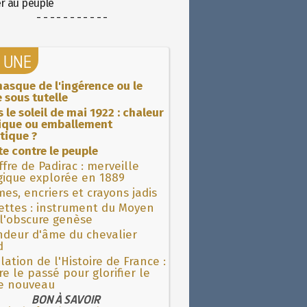
er au peuple
- - - - - - - - - - -
A UNE
asque de l'ingérence ou le
 sous tutelle
 le soleil de mai 1922 : chaleur
rique ou emballement
tique ?
ite contre le peuple
fre de Padirac : merveille
gique explorée en 1889
es, encriers et crayons jadis
ettes : instrument du Moyen
l'obscure genèse
ndeur d'âme du chevalier
d
lation de l'Histoire de France :
re le passé pour glorifier le
 nouveau
BON À SAVOIR