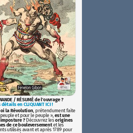
ANDE / RÉSUMÉ de l'ouvrage ?
 détails en CLIQUANT ICI !
oi la Révolution
, prétendument faite
 peuple et pour le peuple »,
est une
imposture ?
Découvrez les
origines
es de ce bouleversement
et les
ts utilisés avant et après 1789 pour