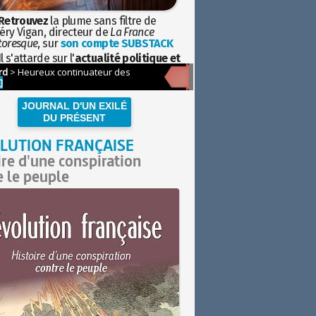
Retrouvez
la plume sans filtre de
éry Vigan, directeur de
La France
toresque
, sur
son compte SUBSTACK
l s'attarde sur l'
actualité politique et
ciétale
avec la hauteur de vue de
istoire
JOURNAL D'UN EXILÉ
DU PRÉSENT
LUTION FRANÇAISE
ire d'une conspiration
e le peuple