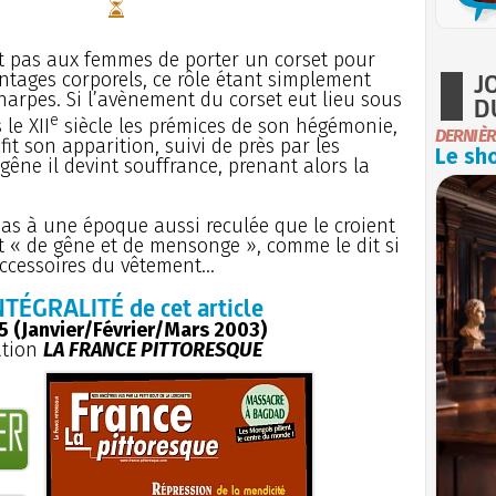
t pas aux femmes de porter un corset pour
J
ntages corporels, ce rôle étant simplement
harpes. Si l’avènement du corset eut lieu sous
D
e
le XII
siècle les prémices de son hégémonie,
DERNIÈR
it son apparition, suivi de près par les
Le sho
 gêne il devint souffrance, prenant alors la
pas à une époque aussi reculée que le croient
t « de gêne et de mensonge », comme le dit si
ccessoires du vêtement...
NTÉGRALITÉ de cet article
 (Janvier/Février/Mars 2003)
ation
LA FRANCE PITTORESQUE