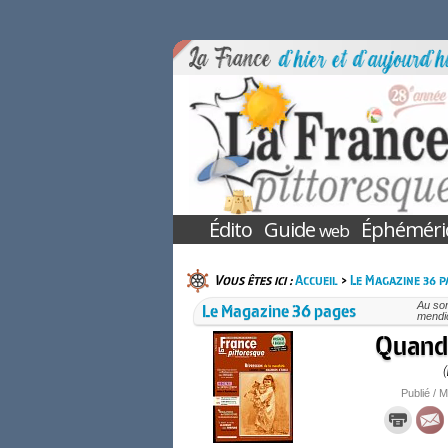
Édito
Guide
Éphéméri
web
Vous êtes ici :
Accueil
>
Le Magazine 36 p
Le Magazine 36 pages
Au so
mendic
Quand 
Publié / M