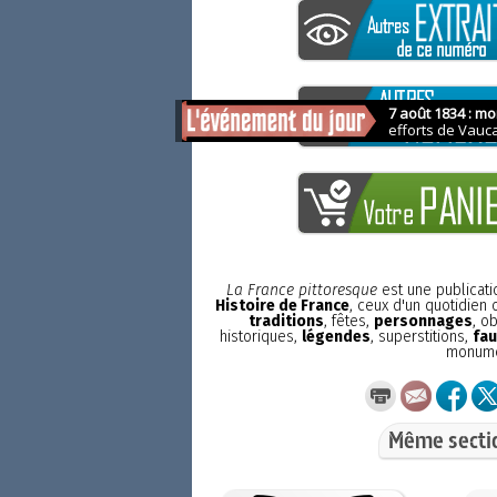
La France pittoresque
est une publicat
Histoire de France
, ceux d'un quotidien
traditions
, fêtes,
personnages
, o
historiques,
légendes
, superstitions,
fau
monum
Même secti