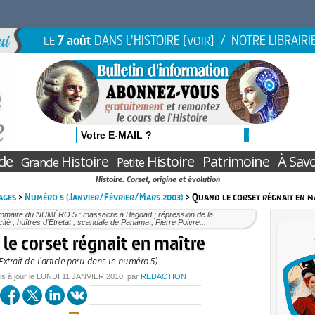
7 août
DANS L'HISTOIRE
/ NOTRE LIBRAIRI
LE
[VOIR]
de
Histoire
Histoire
Patrimoine
À Savo
Grande
Petite
Histoire. Corset, origine et évolution
ages
>
Numéro 5 (Janvier/Février/Mars 2003)
> Quand le corset régnait en m
mmaire du NUMÉRO 5 : massacre à Bagdad ; répression de la
ité ; huîtres d’Etretat ; scandale de Panama ; Pierre Poivre...
le corset régnait en maître
(Extrait de l’article paru dans le numéro 5)
is à jour le
LUNDI
11 JANVIER 2010
, par
REDACTION