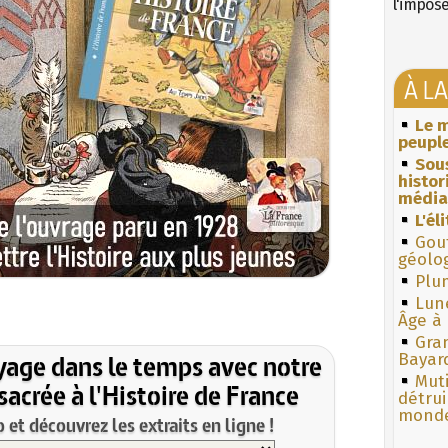
l'impos
À L
Le m
peuple
Sous
histo
média
L'él
Gouf
géolo
Plum
Lun
Âge à 
Gra
yage dans le temps avec notre
Bayar
Muti
acrée à l'Histoire de France
détrui
monde
et découvrez les extraits en ligne !