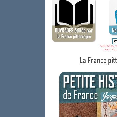
Saisissez v
pour vo