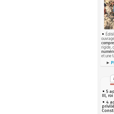
Édité
ouvrage
compren
rigide, 
numéri
et une 
►
P
5 a
III, r
4 a
privi
Const