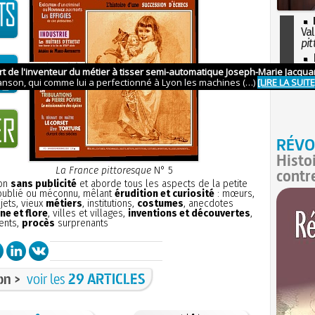
Val
pit
I
so
l'H
RÉVO
Histo
La France pittoresque
N° 5
contr
ion
sans publicité
et aborde tous les aspects de la petite
 oublié ou méconnu, mêlant
érudition et curiosité
: mœurs,
bjets, vieux
métiers
, institutions,
costumes
, anecdotes
ne et flore
, villes et villages,
inventions et découvertes
,
ents,
procès
surprenants
on >
voir les
29 ARTICLES