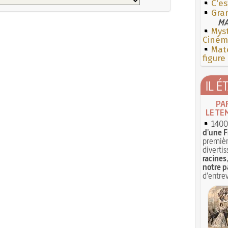
C'es
Gran
MA
Myst
Cinéma
Mate
figure
IL É
PA
LE TE
1400 
d'une F
premièr
divertis
racines
notre p
d'entrev