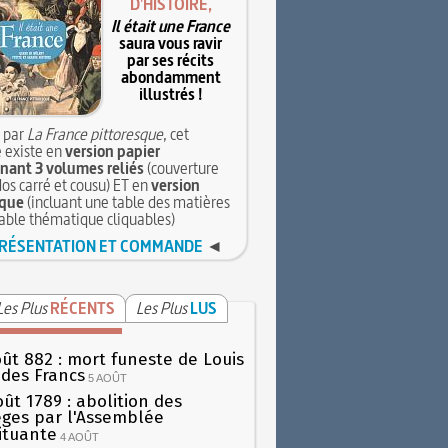
D'HISTOIRE,
Il était une France
saura vous ravir
par ses récits
abondamment
illustrés !
 par
La France pittoresque
, cet
 existe en
version papier
ant 3 volumes reliés
(couverture
dos carré et cousu) ET en
version
que
(incluant une table des matières
table thématique cliquables)
RÉSENTATION ET COMMANDE
◄
Les Plus
RÉCENTS
Les Plus
LUS
oût 882 : mort funeste de Louis
oi des Francs
5 AOÛT
oût 1789 : abolition des
lèges par l'Assemblée
ituante
4 AOÛT