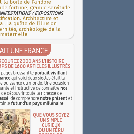
t la boîte de Pandore
de fortune, grande servitude
NIFESTATIONS / EXPOSITIONS
ification. Architecture et
 : la quête de l’illusion
rnités, archéologie de la
 maternelle
TAIT UNE FRANCE
RCOUREZ 2000 ANS L'HISTOIRE
MPS DE 1600 ARTICLES ILLUSTRÉS
pages brossant le
portrait vivifiant
rance
qui voici deux siècles était la
e puissance du monde. Une occasion
sante et instructive de connaître
nos
, de découvrir toute la richesse de
assé
, de comprendre
notre présent
et
oir le
futur d'un pays millénaire
QUE VOUS SOYEZ
UN SIMPLE
CURIEUX
OU UN FÉRU