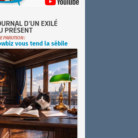
OURNAL D'UN EXILÉ
U PRÉSENT
E PARUTION :
wbiz vous tend la sébile