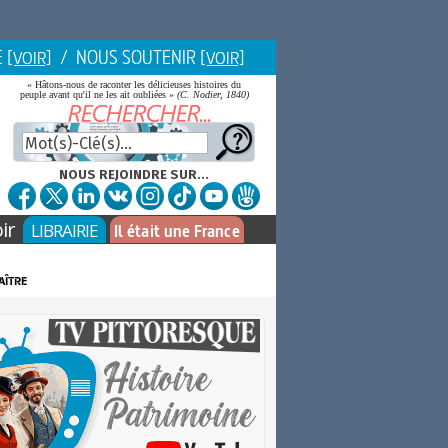
E
/ NOUS SOUTENIR
[VOIR]
[VOIR]
« Hâtons-nous de raconter les délicieuses histoires du
peuple avant qu'il ne les ait oubliées »
(C. Nodier, 1840)
NOUS REJOINDRE SUR...
ir
LIBRAIRIE
Il était une France
aître