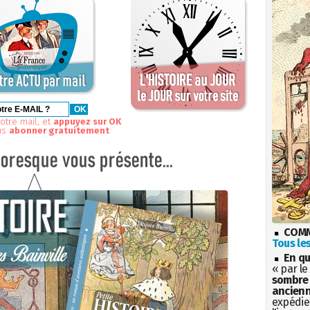
otre mail, et
appuyez sur OK
us
abonner gratuitement
COMM
Tous les
En qu
« par le
sombre 
ancienn
expédien