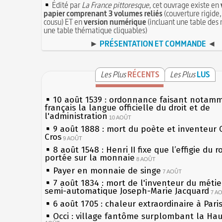
Édité par
La France pittoresque
, cet ouvrage existe en
papier comprenant 3 volumes reliés
(couverture rigide,
cousu) ET en
version numérique
(incluant une table des 
une table thématique cliquables)
►
PRÉSENTATION ET COMMANDE
◄
Les Plus
RÉCENTS
Les Plus
LUS
10 août 1539 : ordonnance faisant notam
français la langue officielle du droit et de
l'administration
10 AOÛT
9 août 1888 : mort du poète et inventeur 
Cros
9 AOÛT
8 août 1548 : Henri II fixe que l’effigie du r
portée sur la monnaie
8 AOÛT
Payer en monnaie de singe
7 AOÛT
7 août 1834 : mort de l'inventeur du métier
semi-automatique Joseph-Marie Jacquard
7 A
6 août 1705 : chaleur extraordinaire à Pari
Occi : village fantôme surplombant la Ha