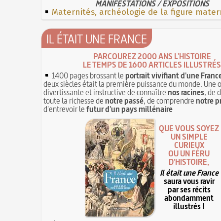
MANIFESTATIONS / EXPOSITIONS
Maternités, archéologie de la figure mater
IL ÉTAIT UNE FRANCE
PARCOUREZ 2000 ANS L'HISTOIRE
LE TEMPS DE 1600 ARTICLES ILLUSTRÉS
1400 pages brossant le
portrait vivifiant d'une Franc
deux siècles était la première puissance du monde. Une 
divertissante et instructive de connaître
nos racines
, de 
toute la richesse de
notre passé
, de comprendre
notre p
d'entrevoir le
futur d'un pays millénaire
QUE VOUS SOYEZ
UN SIMPLE
CURIEUX
OU UN FÉRU
D'HISTOIRE,
Il était une France
saura vous ravir
par ses récits
abondamment
illustrés !