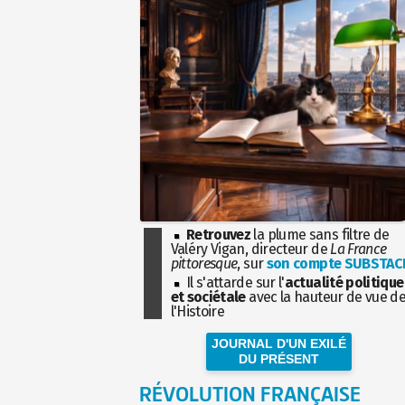
Retrouvez
la plume sans filtre de
Valéry Vigan, directeur de
La France
pittoresque
, sur
son compte SUBSTAC
Il s'attarde sur l'
actualité politique
et sociétale
avec la hauteur de vue d
l'Histoire
JOURNAL D'UN EXILÉ
DU PRÉSENT
RÉVOLUTION FRANÇAISE