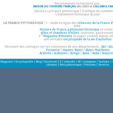
Recommandé notamment par...
MAISON DU TOURISME FRANÇAIS
dès 2003 et
L'ALLIANCE FR
Services La France pittoresque
|
Politique de confident
L'événement historique du jour
LA FRANCE PITTORESQUE :
1 - Guide en ligne des
richesses de la France d'
1999 :
Histoire de France, patrimoine historique
et cultur
gîtes et chambres d'hôtes
, tourisme, gastronom
2 -
Magazine d'histoire
36 pages couleur depuis 20
une véritable
encyclopédie de la vie d'autrefois
Découvrir des ouvrages sur les communes de nos départements :
Ain
|
Ai
Provence
|
Hautes-Alpes
|
Alpes-Maritimes
Ardèche
|
Ardennes
|
Ariège
|
Aube
|
Aude
|
Aveyro
Magazine
|
Encyclopédie
|
Blog
|
Facebook
|
X
|
LinkedIn
|
VK
|
Instagram
|
YouTube
|
Librairie
|
Paris pittoresque
|
Prénoms
|
Services