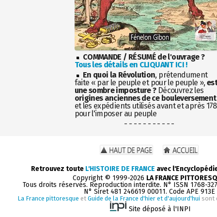
COMMANDE / RÉSUMÉ de l'ouvrage ?
Tous les détails en CLIQUANT ICI !
En quoi la Révolution
, prétendument
faite « par le peuple et pour le peuple »,
es
une sombre imposture ?
Découvrez les
origines anciennes de ce bouleversement
et les expédients utilisés avant et après 17
pour l'imposer au peuple
- - - - - - - - - - -
Retrouvez toute
L'HISTOIRE DE FRANCE
avec l'Encyclopédi
Copyright © 1999-2026
LA FRANCE PITTORES
Tous droits réservés. Reproduction interdite. N° ISSN 1768-32
N° Siret 481 246619 00011. Code APE 913E
La France pittoresque
et
Guide de la France d'hier et d'aujourd'hui
sont 
Site déposé à l'INPI