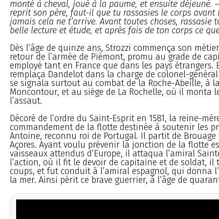
monté à cheval, joué à la paume, et ensuite déjeuné. 
reprit son père, faut-il que tu rassasies le corps avant 
jamais cela ne t’arrive. Avant toutes choses, rassasie
belle lecture et étude, et après fais de ton corps ce qu
Dès l’âge de quinze ans, Strozzi commença son métier
retour de l’armée de Piémont, promu au grade de capit
employé tant en France que dans les pays étrangers. En
remplaça Dandelot dans la charge de colonel-général de
se signala surtout au combat de la Roche-Abeille, à la
Moncontour, et au siége de La Rochelle, où il monta l
l’assaut.
Décoré de l’ordre du Saint-Esprit en 1581, la reine-mère
commandement de la flotte destinée à soutenir les p
Antoine, reconnu roi de Portugal. Il partit de Brouage e
Açores. Ayant voulu prévenir la jonction de la flotte e
vaisseaux attendus d’Europe, il attaqua l’amiral Saint
l’action, où il fit le devoir de capitaine et de soldat, i
coups, et fut conduit à l’amiral espagnol, qui donna l’
la mer. Ainsi périt ce brave guerrier, à l’âge de quara