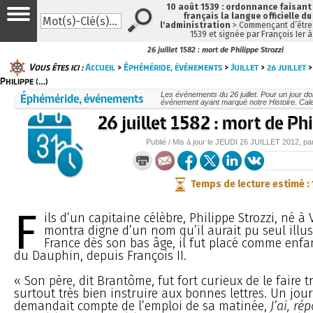
10 août 1539 : ordonnance faisan
français la langue officielle du
l'administration
> Commençant d’être 
1539 et signée par François Ier 
26 juillet 1582 : mort de Philippe Strozzi
Vous êtes ici :
Accueil
>
Éphéméride, événements
>
Juillet
>
26 juillet
>
Philippe (…)
Éphéméride, événements
Les événements du 26 juillet. Pour un jour 
événement ayant marqué notre Histoire. Cale
26 juillet 1582 : mort de Phi
Publié / Mis à jour le
JEUDI
26 JUILLET 2012
, pa
Temps de lecture estimé :
F
ils d’un capitaine célèbre, Philippe Strozzi, né à 
montra digne d’un nom qu’il aurait pu seul illu
France dès son bas âge, il fut placé comme enf
du Dauphin, depuis François II.
« Son père, dit Brantôme, fut fort curieux de le faire t
surtout très bien instruire aux bonnes lettres. Un jour 
demandait compte de l’emploi de sa matinée,
J’ai, ré