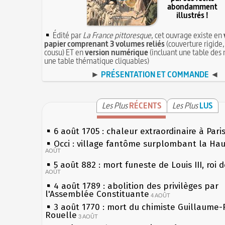
abondamment
illustrés !
Édité par
La France pittoresque
, cet ouvrage existe en
papier comprenant 3 volumes reliés
(couverture rigide,
cousu) ET en
version numérique
(incluant une table des 
une table thématique cliquables)
►
PRÉSENTATION ET COMMANDE
◄
Les Plus
RÉCENTS
Les Plus
LUS
6 août 1705 : chaleur extraordinaire à Pari
Occi : village fantôme surplombant la Ha
AOÛT
5 août 882 : mort funeste de Louis III, roi 
AOÛT
4 août 1789 : abolition des privilèges par
l'Assemblée Constituante
4 AOÛT
3 août 1770 : mort du chimiste Guillaume-
Rouelle
3 AOÛT