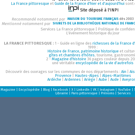
La France pittoresque
et
Guide de la France d'hier et d'aujourd'hui
sont 
Site déposé à l'INPI
Recommandé notamment par
MAISON DU TOURISME FRANÇAIS
dès 2003
Mentionné notamment par
SIGNETS DE LA BIBLIOTHÈQUE NATIONALE DE FRAN
Services La France pittoresque
|
Politique de confident
L'événement historique du jour
LA FRANCE PITTORESQUE :
1 - Guide en ligne des
richesses de la France d'
1999 :
Histoire de France, patrimoine historique
et cultur
gîtes et chambres d'hôtes
, tourisme, gastronom
2 -
Magazine d'histoire
36 pages couleur depuis 20
une véritable
encyclopédie de la vie d'autrefois
Découvrir des ouvrages sur les communes de nos départements :
Ain
|
Ai
Provence
|
Hautes-Alpes
|
Alpes-Maritimes
Ardèche
|
Ardennes
|
Ariège
|
Aube
|
Aude
|
Aveyro
Magazine
|
Encyclopédie
|
Blog
|
Facebook
|
X
|
LinkedIn
|
VK
|
Instagram
|
YouTube
|
Librairie
|
Paris pittoresque
|
Prénoms
|
Services