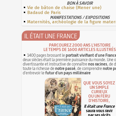
BON À SAVOIR
Vie de bâton de chaise (Mener une)
Badaud de Paris
MANIFESTATIONS / EXPOSITIONS
Maternités, archéologie de la figure mater
IL ÉTAIT UNE FRANCE
PARCOUREZ 2000 ANS L'HISTOIRE
LE TEMPS DE 1600 ARTICLES ILLUSTRÉS
1400 pages brossant le
portrait vivifiant d'une Franc
deux siècles était la première puissance du monde. Une 
divertissante et instructive de connaître
nos racines
, de 
toute la richesse de
notre passé
, de comprendre
notre p
d'entrevoir le
futur d'un pays millénaire
QUE VOUS SOYEZ
UN SIMPLE
CURIEUX
OU UN FÉRU
D'HISTOIRE,
Il était une France
saura vous ravir
par ses récits