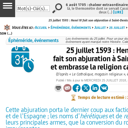
6 août 1705 : chaleur extraordinaire
là, le thermomètre dont se servait Cass
deux (…)
[LIRE]
25 juillet 1593 : Henri IV fait son abjuration à Saint-Denis
Vous êtes ici :
Accueil
>
Éphéméride, événements
>
Juillet
>
25 juillet
> 
son (…)
Éphéméride, événements
Les événements du 25 juillet. Pour un jour 
événement ayant marqué notre Histoire. Cale
25 juillet 1593 : Hen
fait son abjuration à Sa
et embrasse la religion 
(D’après « Le Catholique, magasin religieux », 
Publié / Mis à jour le
MERCREDI
25 JUILLET 2018
,
Temps de lecture estimé :
Cette abjuration porta le dernier coup aux facti
et de l’Espagne ; les noms d’
hérétiques
et de
r
leurs principales armes, que la conversion du ro