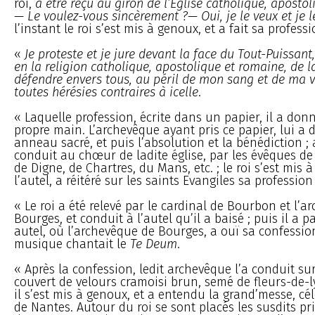
roi,
à être reçu au giron de l’Eglise catholique, aposto
—
Le voulez-vous sincèrement ?
—
Oui, je le veux et je 
l’instant le roi s’est mis à genoux, et a fait sa profess
«
Je proteste et je jure devant la face du Tout-Puissant
en la religion catholique, apostolique et romaine, de l
défendre envers tous, au péril de mon sang et de ma v
toutes hérésies contraires à icelle
.
« Laquelle profession, écrite dans un papier, il a don
propre main. L’archevêque ayant pris ce papier, lui a
anneau sacré, et puis l’absolution et la bénédiction ; 
conduit au chœur de ladite église, par les évêques de
de Digne, de Chartres, du Mans, etc. ; le roi s’est mis
l’autel, a réitéré sur les saints Evangiles sa professio
« Le roi a été relevé par le cardinal de Bourbon et l’
Bourges, et conduit à l’autel qu’il a baisé ; puis il a p
autel, où l’archevêque de Bourges, a ouï sa confessio
musique chantait le
Te Deum
.
« Après la confession, ledit archevêque l’a conduit su
couvert de velours cramoisi brun, semé de fleurs-de-ly
il s’est mis à genoux, et a entendu la grand’messe, cé
de Nantes. Autour du roi se sont placés les susdits pr