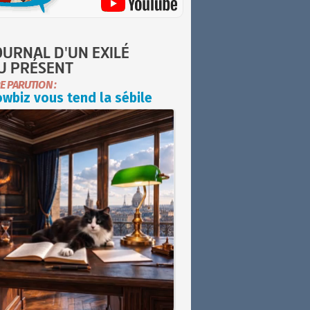
OURNAL D'UN EXILÉ
U PRÉSENT
E PARUTION :
wbiz vous tend la sébile