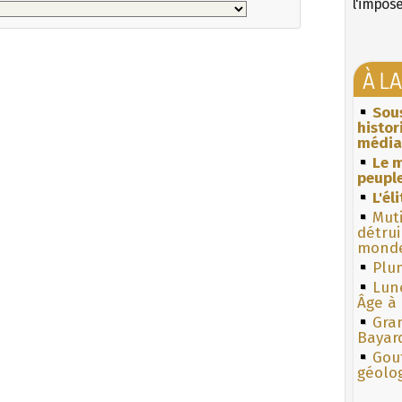
l'impos
À L
Sous
histo
média
Le m
peuple
L'él
Muti
détrui
monde
Plum
Lun
Âge à 
Gra
Bayar
Gouf
géolo