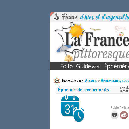
Édito
Guide
Éphéméri
web
Vous êtes ici :
Accueil
>
Éphéméride, évé
Éphéméride, événements
Les é
ayant 
Publié / Mis à