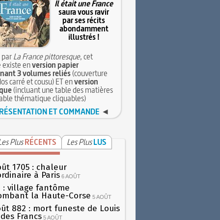
Il était une France
saura vous ravir
par ses récits
abondamment
illustrés !
 par
La France pittoresque
, cet
 existe en
version papier
ant 3 volumes reliés
(couverture
dos carré et cousu) ET en
version
que
(incluant une table des matières
table thématique cliquables)
RÉSENTATION ET COMMANDE
◄
Les Plus
RÉCENTS
Les Plus
LUS
oût 1705 : chaleur
rdinaire à Paris
6 AOÛT
 : village fantôme
ombant la Haute-Corse
5 AOÛT
oût 882 : mort funeste de Louis
oi des Francs
5 AOÛT