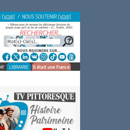
E
/ NOUS SOUTENIR
[VOIR]
[VOIR]
« Hâtons-nous de raconter les délicieuses histoires du
peuple avant qu'il ne les ait oubliées »
(C. Nodier, 1840)
NOUS REJOINDRE SUR...
ir
LIBRAIRIE
Il était une France