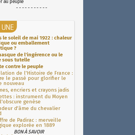
er au peuple
- - - - - - - - - - -
A UNE
 le soleil de mai 1922 : chaleur
rique ou emballement
tique ?
asque de l'ingérence ou le
 sous tutelle
ite contre le peuple
lation de l'Histoire de France :
re le passé pour glorifier le
 nouveau
es, encriers et crayons jadis
ettes : instrument du Moyen
l'obscure genèse
ndeur d'âme du chevalier
d
fre de Padirac : merveille
gique explorée en 1889
BON À SAVOIR