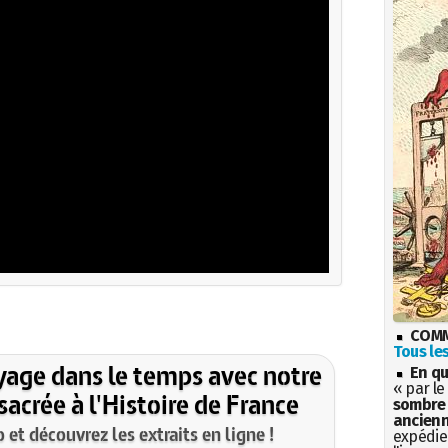
COMM
Tous les
yage dans le temps avec notre
En qu
« par le
acrée à l'Histoire de France
sombre 
ancienn
et découvrez les extraits en ligne !
expédien