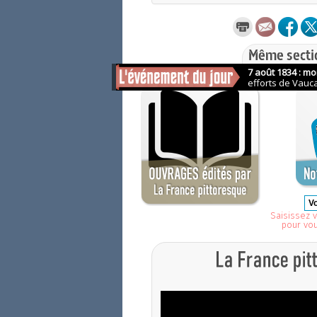
Même secti
Saisissez v
pour vo