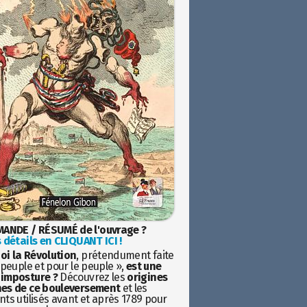
ANDE / RÉSUMÉ de l'ouvrage ?
 détails en CLIQUANT ICI !
oi la Révolution
, prétendument faite
 peuple et pour le peuple »,
est une
imposture ?
Découvrez les
origines
es de ce bouleversement
et les
ts utilisés avant et après 1789 pour