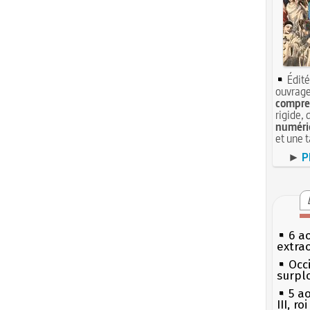
Édité
ouvrage
compren
rigide, 
numéri
et une 
►
P
6 a
extrao
Occi
surpl
5 a
III, r