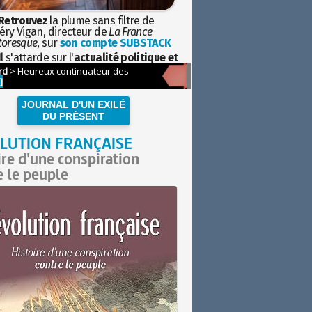
Retrouvez
la plume sans filtre de
éry Vigan, directeur de
La France
toresque
, sur
son compte SUBSTACK
l s'attarde sur l'
actualité politique et
ciétale
avec la hauteur de vue de
istoire
JOURNAL D'UN EXILÉ
DU PRÉSENT
LUTION FRANÇAISE
ire d'une conspiration
e le peuple