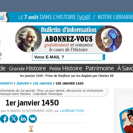
7 août
DANS L'HISTOIRE
/ NOTRE LIBRAIRI
LE
[VOIR]
de
Histoire
Histoire
Patrimoine
À Savo
Grande
Petite
1er janvier 1450 : Prise de Harfleur sur les Anglais par Charles VII
nements
>
Janvier
>
1er janvier
> 1er janvier 1450
vénements du 1er janvier. Pour un jour donné, découvrez un événement
marqué notre Histoire. Calendrier historique
1er janvier 1450
 jour le
MARDI
10 NOVEMBRE 2009
, par
LA RÉDACTION