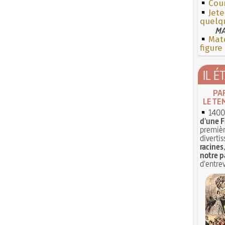
Cour
Jete
quelq
MA
Mate
figure
IL É
PA
LE TE
1400 
d'une F
premièr
divertis
racines
notre p
d'entrev