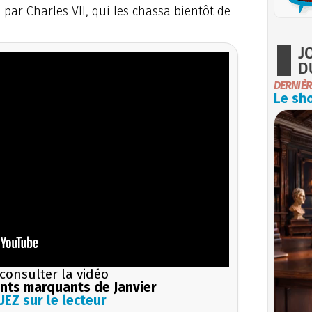
 par Charles VII, qui les chassa bientôt de
J
D
DERNIÈR
Le sho
consulter la vidéo
ts marquants de Janvier
EZ sur le lecteur