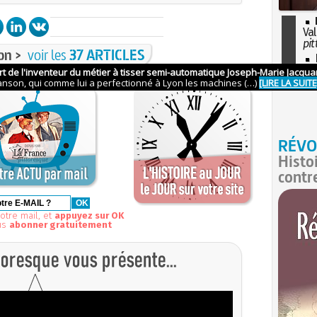
Val
pit
on >
voir les
37 ARTICLES
I
so
l'H
RÉVO
Histo
contr
otre mail, et
appuyez sur OK
us
abonner gratuitement