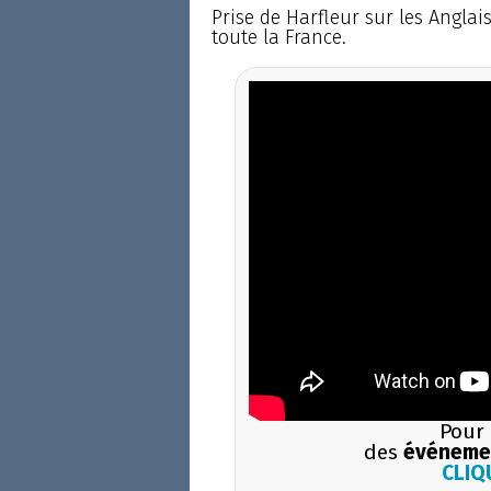
Prise de Harfleur sur les Anglais
toute la France.
Pour 
des
événemen
CLIQU