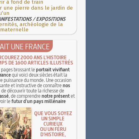
ir à fond de train
r une pierre dans le jardin de
u'un
NIFESTATIONS / EXPOSITIONS
rnités, archéologie de la
 maternelle
TAIT UNE FRANCE
RCOUREZ 2000 ANS L'HISTOIRE
MPS DE 1600 ARTICLES ILLUSTRÉS
pages brossant le
portrait vivifiant
rance
qui voici deux siècles était la
e puissance du monde. Une occasion
sante et instructive de connaître
nos
, de découvrir toute la richesse de
assé
, de comprendre
notre présent
et
oir le
futur d'un pays millénaire
QUE VOUS SOYEZ
UN SIMPLE
CURIEUX
OU UN FÉRU
D'HISTOIRE,