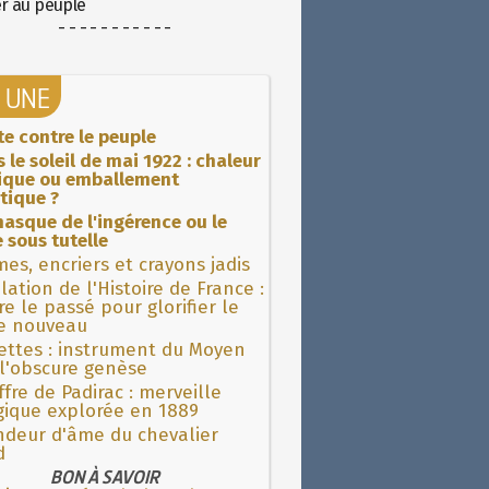
er au peuple
- - - - - - - - - - -
A UNE
ite contre le peuple
 le soleil de mai 1922 : chaleur
rique ou emballement
tique ?
asque de l'ingérence ou le
 sous tutelle
es, encriers et crayons jadis
lation de l'Histoire de France :
re le passé pour glorifier le
 nouveau
ettes : instrument du Moyen
l'obscure genèse
fre de Padirac : merveille
gique explorée en 1889
ndeur d'âme du chevalier
d
BON À SAVOIR