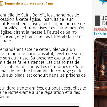
Temps de lecture estimé : 1 mn
olennelle de Saint-Benoît, les chanoines de
J
ssion à cette église. Instruits de leur
D
aint-Benoît leur envoyèrent l’injonction de ne
, privilèges et franchises. Les chanoines n’en
DERNIÈR
église, dirent la messe à l’autel de Saint-
Le sho
 chœur, et y firent lire des titres établissant
édrale.
demandèrent acte de cette violence à un
re. Le notaire parut aussitôt, revêtu de son
de son aumusse. Sa présence excita tant de
rmis de se faire entendre. Les chanoines de
 l’accablent de coups. Les chanoines de Saint-
; mais le nombre triomphe du courage ; et le
lé aux pieds, est conduit dans les prisons de
ui dura trente années, au bout desquelles le
 de Notre-Dame à une réparation et à des
enoît.