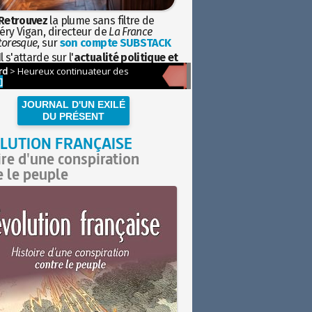
Retrouvez
la plume sans filtre de
éry Vigan, directeur de
La France
toresque
, sur
son compte SUBSTACK
l s'attarde sur l'
actualité politique et
ciétale
avec la hauteur de vue de
istoire
JOURNAL D'UN EXILÉ
DU PRÉSENT
LUTION FRANÇAISE
ire d'une conspiration
e le peuple