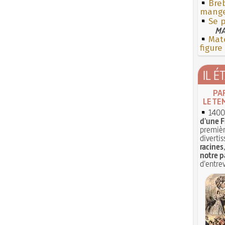
Breb
mang
Se 
MA
Mate
figure
IL É
PA
LE TE
1400 
d'une F
premièr
divertis
racines
notre p
d'entrev