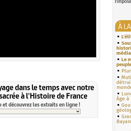
l'impos
À L
L'él
Sous
histo
média
Le m
peuple
Plum
Muti
détrui
yage dans le temps avec notre
monde
acrée à l'Histoire de France
Lun
Âge à 
et découvrez les extraits en ligne !
Gouf
géolo
Gra
Bayar