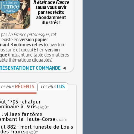
Il était une France
saura vous ravir
par ses récits
abondamment
illustrés !
 par
La France pittoresque
, cet
 existe en
version papier
ant 3 volumes reliés
(couverture
dos carré et cousu) ET en
version
que
(incluant une table des matières
table thématique cliquables)
RÉSENTATION ET COMMANDE
◄
Les Plus
RÉCENTS
Les Plus
LUS
oût 1705 : chaleur
rdinaire à Paris
6 AOÛT
 : village fantôme
ombant la Haute-Corse
5 AOÛT
oût 882 : mort funeste de Louis
oi des Francs
5 AOÛT