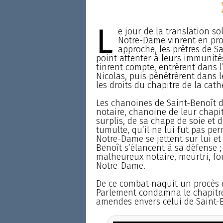
L
e jour de la translation s
Notre-Dame vinrent en proce
approche, les prêtres de S
point attenter à leurs immunités
tinrent compte, entrèrent dans l’
Nicolas, puis pénétrèrent dans le
les droits du chapitre de la cath
Les chanoines de Saint-Benoît 
notaire, chanoine de leur chapit
surplis, de sa chape de soie et 
tumulte, qu’il ne lui fut pas pe
Notre-Dame se jettent sur lui et
Benoît s’élancent à sa défense 
malheureux notaire, meurtri, fou
Notre-Dame.
De ce combat naquit un procès q
Parlement condamna le chapitre
amendes envers celui de Saint-B