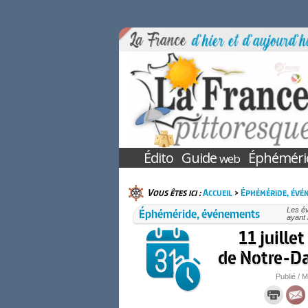
Édito
Guide
Éphéméri
web
Vous êtes ici :
Accueil
>
Éphéméride, évé
Éphéméride, événements
Les év
ayant 
11 juille
de Notre-Da
Publié / M