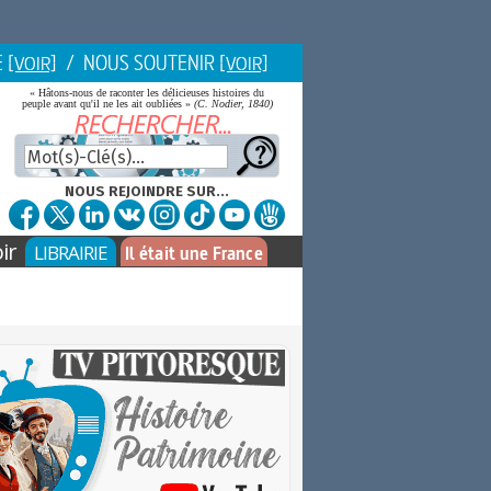
E
/ NOUS SOUTENIR
[VOIR]
[VOIR]
« Hâtons-nous de raconter les délicieuses histoires du
peuple avant qu'il ne les ait oubliées »
(C. Nodier, 1840)
NOUS REJOINDRE SUR...
ir
LIBRAIRIE
Il était une France