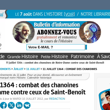
7 août
DANS L'HISTOIRE
/ NOTRE LIBRAIRI
LE
[VOIR]
de
Histoire
Histoire
Patrimoine
À Savo
Grande
Petite
11 juillet 1364 : combat des chanoines de Notre-Dame contre ceux de Saint-Benoît
nements
>
Juillet
>
11 juillet
> 11 juillet 1364 : combat des chanoines
énements du 11 juillet. Pour un jour donné, découvrez un événement
marqué notre Histoire. Calendrier historique
t 1364 : combat des chanoines
me contre ceux de Saint-Benoît
is à jour le
MARDI
10 JUILLET 2012
, par
REDACTION