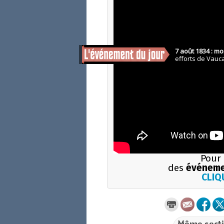
Pour 
des
événeme
CLIQU