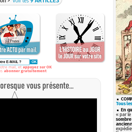
on >
voir les
9 ARTICLES
otre mail, et
appuyez sur OK
us
abonner gratuitement
COMM
Tous les
En qu
« par le
sombre 
ancienn
expédien