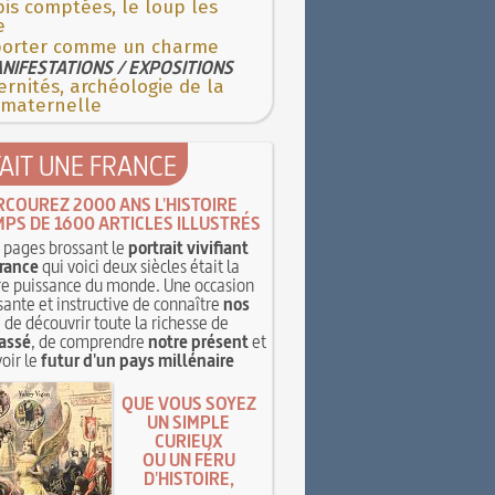
is comptées, le loup les
e
porter comme un charme
NIFESTATIONS / EXPOSITIONS
rnités, archéologie de la
 maternelle
TAIT UNE FRANCE
RCOUREZ 2000 ANS L'HISTOIRE
MPS DE 1600 ARTICLES ILLUSTRÉS
pages brossant le
portrait vivifiant
rance
qui voici deux siècles était la
e puissance du monde. Une occasion
sante et instructive de connaître
nos
, de découvrir toute la richesse de
assé
, de comprendre
notre présent
et
oir le
futur d'un pays millénaire
QUE VOUS SOYEZ
UN SIMPLE
CURIEUX
OU UN FÉRU
D'HISTOIRE,