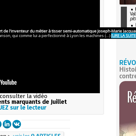
Val
pit
I
so
l'H
RÉVO
Histo
contr
consulter la vidéo
nts marquants de Juillet
EZ sur le lecteur