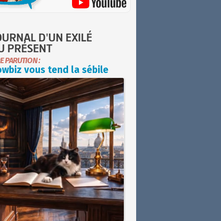
OURNAL D'UN EXILÉ
U PRÉSENT
E PARUTION :
wbiz vous tend la sébile