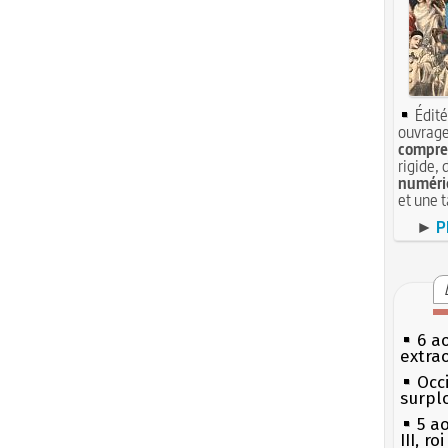
Édité
ouvrage
compren
rigide, 
numéri
et une 
►
P
6 a
extrao
Occi
surpl
5 a
III, r