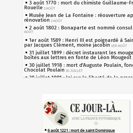
3 août 1770 : mort du chimiste Guillaume-F
Rouelle
3 AOÛT
Musée Jean de La Fontaine : réouverture a
rénovation
2 AOÛT
2 août 1802 : Bonaparte est nommé consul 
AOÛT
1er août 1589 : Henri III est poignardé à Sa
par Jacques Clément, moine jacobin
1ER AOÛT
31 juillet 1899 : décret instaurant les moug
boîtes aux lettres en fonte de Léon Mougeot
30 juillet 1918 : mort d'Auguste Poulain, fo
Chocolat Poulain
30 JUILLET
29 juillet 1881 : loi sur la liberté de la pres
28 juillet 1794 : supplice de Robespierre et
partie de ses complices
28 JUILLET
Sécheresses (Grandes), étés caniculaires à 
27 juillet 1214 : bataille de Bouvines et vict
les siècles
Français sur l'empereur Otton IV allié des Ang
27 mai 1610 : supplice de François Ravaillac
JUILLET
du roi Henri IV
26 juillet 1340 : bataille de Saint-Omer, pr
Pierre qui roule n'amasse pas mousse
bataille terrestre de la guerre de Cent Ans
26 
Qui aime bien châtie bien
25 juillet 1909 : première traversée de la 
Tout vient à point à qui sait attendre
aéroplane, réalisée par Louis Blériot
25 JUILLET