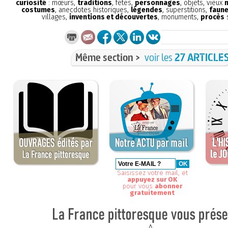
curiosité
: mœurs,
traditions
, fêtes,
personnages
, objets, vieux
costumes
, anecdotes historiques,
légendes
, superstitions,
faune
villages,
inventions et découvertes
, monuments,
procès
s
Même section >
voir les
27 ARTICLE
Saisissez votre mail, et
appuyez sur OK
pour vous
abonner
gratuitement