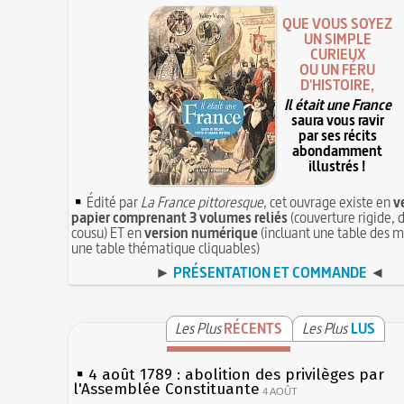
QUE VOUS SOYEZ
UN SIMPLE
CURIEUX
OU UN FÉRU
D'HISTOIRE,
Il était une France
saura vous ravir
par ses récits
abondamment
illustrés !
Édité par
La France pittoresque
, cet ouvrage existe en
v
papier comprenant 3 volumes reliés
(couverture rigide, d
cousu) ET en
version numérique
(incluant une table des m
une table thématique cliquables)
►
PRÉSENTATION ET COMMANDE
◄
Les Plus
RÉCENTS
Les Plus
LUS
4 août 1789 : abolition des privilèges par
l'Assemblée Constituante
4 AOÛT