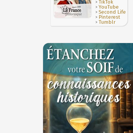
>
La gourmandise tue plus de gens que l'ép
TikTok
>
YouTube
>
Second Life
>
Pinterest
>
Tumblr