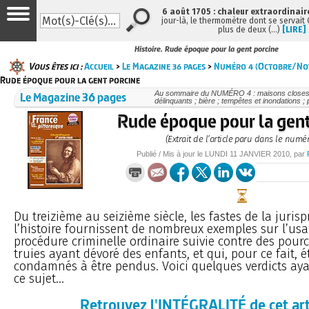
6 août 1705 : chaleur extraordinair
jour-là, le thermomètre dont se servait
plus de deux (…)
[LIRE]
Histoire. Rude époque pour la gent porcine
Vous êtes ici :
Accueil
>
Le Magazine 36 pages
>
Numéro 4 (Octobre/No
Rude époque pour la gent porcine
Le Magazine 36 pages
Au sommaire du NUMÉRO 4 : maisons closes 
délinquants ; bière ; tempêtes et inondations 
Rude époque pour la gent
(Extrait de l’article paru dans le numé
Publié / Mis à jour le
LUNDI
11 JANVIER 2010
, par
Du treizième au seizième siècle, les fastes de la juris
l’histoire fournissent de nombreux exemples sur l’usa
procédure criminelle ordinaire suivie contre des pour
truies ayant dévoré des enfants, et qui, pour ce fait, é
condamnés à être pendus. Voici quelques verdicts aya
ce sujet...
Retrouvez l'INTÉGRALITÉ de cet art