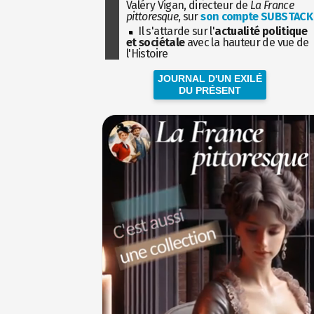
Valéry Vigan, directeur de
La France
pittoresque
, sur
son compte SUBSTACK
Il s'attarde sur l'
actualité politique
et sociétale
avec la hauteur de vue de
l'Histoire
JOURNAL D'UN EXILÉ
DU PRÉSENT