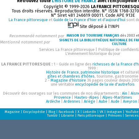
Retrouvez toute
L'HISTOIRE DE FRANCE
avec l'Encyclopédie
Copyright © 1999-2026
LA FRANCE PITTORESQ
Tous droits réservés. Reproduction interdite. N° ISSN 1768-327
N° Siret 481 246619 00011. Code APE 913E
La France pittoresque
et
Guide de la France d'hier et d'aujourd'hui
sont d
Site déposé à l'INPI
Recommandé notamment par
MAISON DU TOURISME FRANÇAIS
dès 2003 e
SIGNETS DE LA BIBLIOTHÈQUE NATIONALE DE FR
Mentionné notamment par
CULTURE
Services La France pittoresque
|
Politique de confidenti
L'événement historique du jour
LA FRANCE PITTORESQUE :
1 - Guide en ligne des
richesses de la France d'h
1999 :
Histoire de France, patrimoine historique
et culturel
gîtes et chambres d'hôtes
, tourisme, gastronomie
2 -
Magazine d'histoire
36 pages couleur depuis 200
une véritable
encyclopédie de la vie d'autrefois
Découvrir des ouvrages sur les communes de nos départements :
Ain
|
Aisn
Provence
|
Hautes-Alpes
|
Alpes-Maritimes
Ardèche
|
Ardennes
|
Ariège
|
Aube
|
Aude
|
Aveyron
Magazine
|
Encyclopédie
|
Blog
|
Facebook
|
X
|
LinkedIn
|
VK
|
Instagram
|
YouTube
Tumblr
|
Librairie
|
Paris pittoresque
|
Prénoms
|
Services