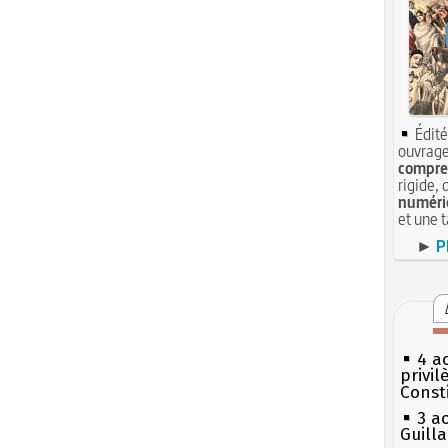
Édité
ouvrage
compren
rigide, 
numéri
et une 
►
P
4 a
privi
Const
3 a
Guill