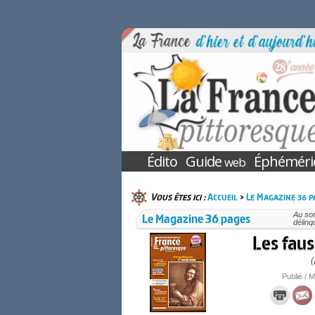
Édito
Guide
Éphéméri
web
Vous êtes ici :
Accueil
>
Le Magazine 36 p
Le Magazine 36 pages
Au so
délinq
Les faus
(
Publié / M