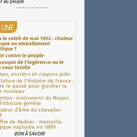
er au peuple
- - - - - - - - - - -
A UNE
 le soleil de mai 1922 : chaleur
rique ou emballement
tique ?
ite contre le peuple
asque de l'ingérence ou le
 sous tutelle
es, encriers et crayons jadis
lation de l'Histoire de France :
re le passé pour glorifier le
 nouveau
ettes : instrument du Moyen
l'obscure genèse
ndeur d'âme du chevalier
d
fre de Padirac : merveille
gique explorée en 1889
BON À SAVOIR