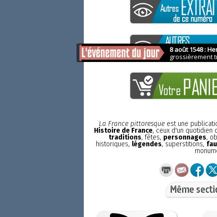
La France pittoresque
est une publicat
Histoire de France
, ceux d'un quotidien
traditions
, fêtes,
personnages
, o
historiques,
légendes
, superstitions,
fau
monum
Même secti