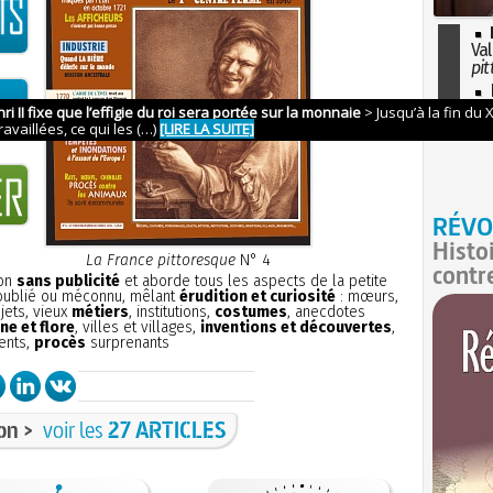
Val
pit
I
so
l'H
RÉVO
Histo
La France pittoresque
N° 4
contr
ion
sans publicité
et aborde tous les aspects de la petite
 oublié ou méconnu, mêlant
érudition et curiosité
: mœurs,
bjets, vieux
métiers
, institutions,
costumes
, anecdotes
ne et flore
, villes et villages,
inventions et découvertes
,
ents,
procès
surprenants
on >
voir les
27 ARTICLES