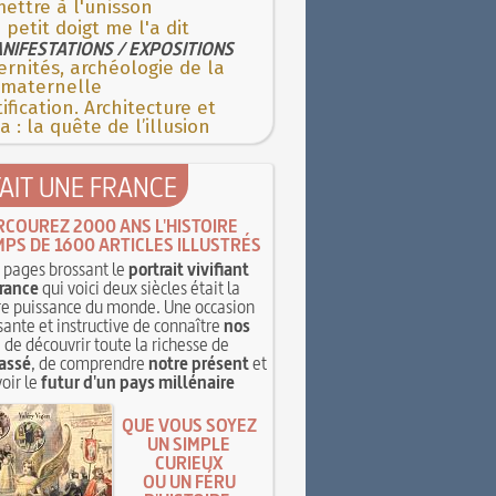
ettre à l'unisson
petit doigt me l'a dit
NIFESTATIONS / EXPOSITIONS
rnités, archéologie de la
 maternelle
ification. Architecture et
 : la quête de l’illusion
TAIT UNE FRANCE
RCOUREZ 2000 ANS L'HISTOIRE
MPS DE 1600 ARTICLES ILLUSTRÉS
pages brossant le
portrait vivifiant
rance
qui voici deux siècles était la
e puissance du monde. Une occasion
sante et instructive de connaître
nos
, de découvrir toute la richesse de
assé
, de comprendre
notre présent
et
oir le
futur d'un pays millénaire
QUE VOUS SOYEZ
UN SIMPLE
CURIEUX
OU UN FÉRU