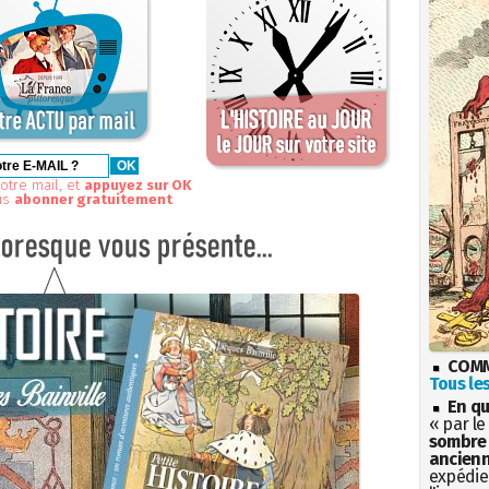
otre mail, et
appuyez sur OK
us
abonner gratuitement
COMM
Tous les
En qu
« par le
sombre 
ancienn
expédien