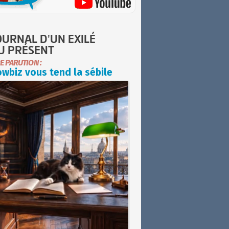
OURNAL D'UN EXILÉ
U PRÉSENT
E PARUTION :
wbiz vous tend la sébile