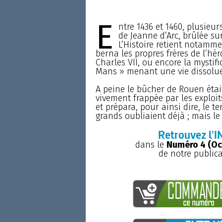
E
ntre 1436 et 1460, plusieu
de Jeanne d’Arc, brûlée su
L’Histoire retient notamm
berna les propres frères de l’h
Charles VII, ou encore la mystif
Mans » menant une vie dissolue
A peine le bûcher de Rouen était
vivement frappée par les exploit
et prépara, pour ainsi dire, le t
grands oubliaient déjà ; mais le 
Retrouvez l'I
dans le
Numéro 4 (O
de notre public