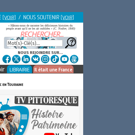
E
/ NOUS SOUTENIR
[VOIR]
[VOIR]
« Hâtons-nous de raconter les délicieuses histoires du
peuple avant qu'il ne les ait oubliées »
(C. Nodier, 1840)
NOUS REJOINDRE SUR...
ir
LIBRAIRIE
Il était une France
c en Touraine