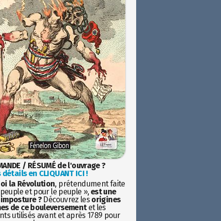
ANDE / RÉSUMÉ de l'ouvrage ?
 détails en CLIQUANT ICI !
oi la Révolution
, prétendument faite
 peuple et pour le peuple »,
est une
imposture ?
Découvrez les
origines
es de ce bouleversement
et les
ts utilisés avant et après 1789 pour