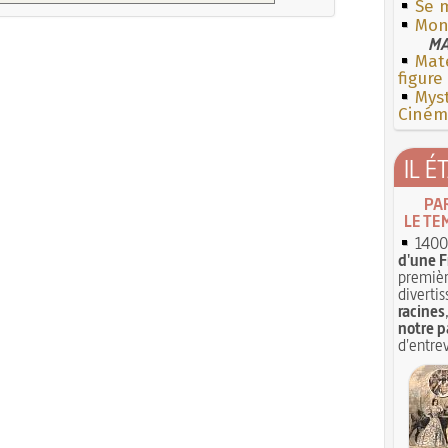
Se m
Mon 
MA
Mate
figure
Myst
Cinéma
IL É
PA
LE TE
1400 
d'une F
premièr
divertis
racines
notre p
d'entrev