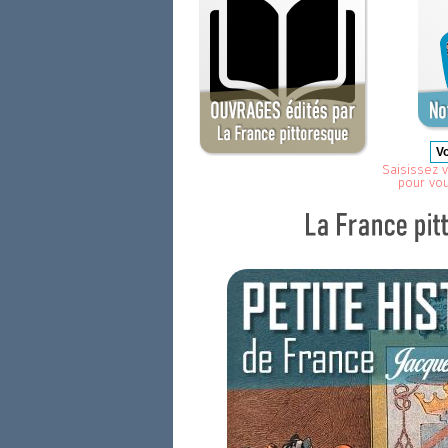
Saisissez v
pour vo