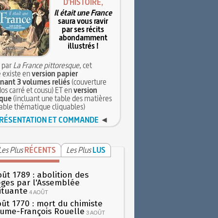
D'HISTOIRE,
Il était une France
saura vous ravir
par ses récits
abondamment
illustrés !
 par
La France pittoresque
, cet
 existe en
version papier
ant 3 volumes reliés
(couverture
dos carré et cousu) ET en
version
que
(incluant une table des matières
table thématique cliquables)
RÉSENTATION ET COMMANDE
◄
Les Plus
RÉCENTS
Les Plus
LUS
oût 1789 : abolition des
lèges par l'Assemblée
ituante
4 AOÛT
oût 1770 : mort du chimiste
aume-François Rouelle
3 AOÛT