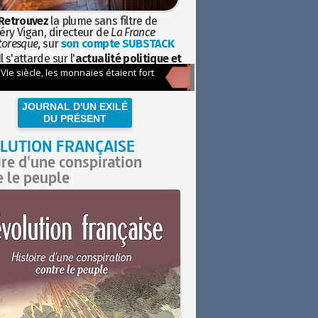
Retrouvez
la plume sans filtre de
éry Vigan, directeur de
La France
toresque
, sur
son compte SUBSTACK
l s'attarde sur l'
actualité politique et
ciétale
avec la hauteur de vue de
istoire
JOURNAL D'UN EXILÉ
DU PRÉSENT
LUTION FRANÇAISE
ire d'une conspiration
e le peuple