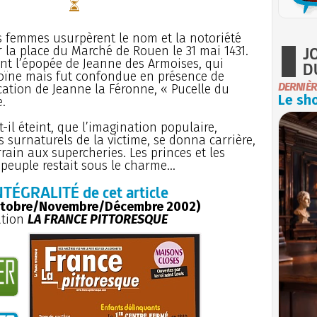
rs femmes usurpèrent le nom et la notoriété
J
r la place du Marché de Rouen le 31 mai 1431.
ent l’épopée de Jeanne des Armoises, qui
D
éroïne mais fut confondue en présence de
DERNIÈR
ication de Jeanne la Féronne, « Pucelle du
Le sho
.
-il éteint, que l’imagination populaire,
s surnaturels de la victime, se donna carrière,
errain aux supercheries. Les princes et les
peuple restait sous le charme...
NTÉGRALITÉ de cet article
ctobre/Novembre/Décembre 2002)
ation
LA FRANCE PITTORESQUE