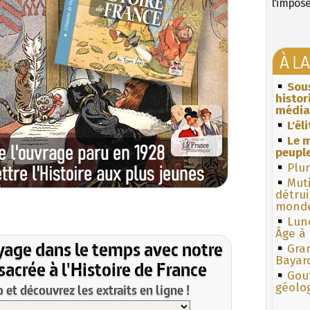
l'impos
À L
Sous
histo
média
L'él
Le m
peuple
Plum
Muti
détrui
monde
Lun
Âge à 
yage dans le temps avec notre
Gra
Bayar
acrée à l'Histoire de France
Gouf
géolo
et découvrez les extraits en ligne !