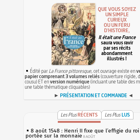
QUE VOUS SOYEZ
UN SIMPLE
CURIEUX
OU UN FÉRU
D'HISTOIRE,
Il était une France
saura vous ravir
par ses récits
abondamment
illustrés !
Édité par
La France pittoresque
, cet ouvrage existe en
v
papier comprenant 3 volumes reliés
(couverture rigide, d
cousu) ET en
version numérique
(incluant une table des m
une table thématique cliquables)
►
PRÉSENTATION ET COMMANDE
◄
Les Plus
RÉCENTS
Les Plus
LUS
8 août 1548 : Henri II fixe que l’effigie du ro
portée sur la monnaie
8 AOÛT