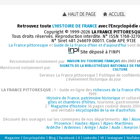
Retrouvez toute
L'HISTOIRE DE FRANCE
avec l'Encyclopédie
Copyright © 1999-2026
LA FRANCE PITTORESQ
Tous droits réservés. Reproduction interdite. N° ISSN 1768-327
N° Siret 481 246619 00011. Code APE 913E
La France pittoresque
et
Guide de la France d'hier et d'aujourd'hui
sont d
Site déposé à l'INPI
Recommandé notamment par
MAISON DU TOURISME FRANÇAIS
dès 2003 e
SIGNETS DE LA BIBLIOTHÈQUE NATIONALE DE FR
Mentionné notamment par
CULTURE
Services La France pittoresque
|
Politique de confidenti
L'événement historique du jour
LA FRANCE PITTORESQUE :
1 - Guide en ligne des
richesses de la France d'h
1999 :
Histoire de France, patrimoine historique
et culturel
gîtes et chambres d'hôtes
, tourisme, gastronomie
2 -
Magazine d'histoire
36 pages couleur depuis 200
une véritable
encyclopédie de la vie d'autrefois
Découvrir des ouvrages sur les communes de nos départements :
Ain
|
Aisn
Provence
|
Hautes-Alpes
|
Alpes-Maritimes
Ardèche
|
Ardennes
|
Ariège
|
Aube
|
Aude
|
Aveyron
Magazine
|
Encyclopédie
|
Blog
|
Facebook
|
X
|
LinkedIn
|
VK
|
Instagram
|
YouTube