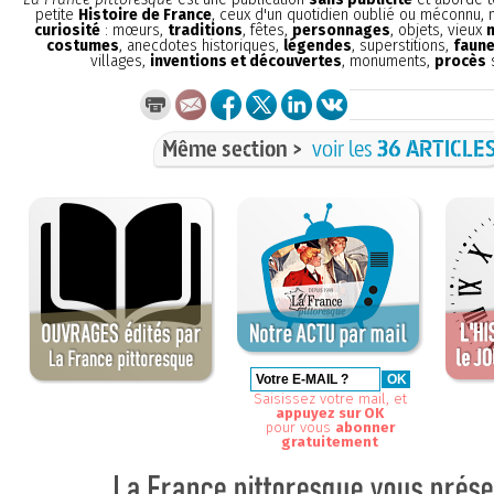
petite
Histoire de France
, ceux d'un quotidien oublié ou méconnu,
curiosité
: mœurs,
traditions
, fêtes,
personnages
, objets, vieux
costumes
, anecdotes historiques,
légendes
, superstitions,
faune
villages,
inventions et découvertes
, monuments,
procès
s
Même section >
voir les
36 ARTICLE
Saisissez votre mail, et
appuyez sur OK
pour vous
abonner
gratuitement