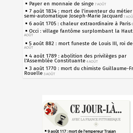
Payer en monnaie de singe
7 AOÛT
7 août 1834 : mort de l'inventeur du métier 
semi-automatique Joseph-Marie Jacquard
7 AO
6 août 1705 : chaleur extraordinaire à Paris
Occi : village fantôme surplombant la Hau
AOÛT
5 août 882 : mort funeste de Louis III, roi d
AOÛT
4 août 1789 : abolition des privilèges par
l'Assemblée Constituante
4 AOÛT
3 août 1770 : mort du chimiste Guillaume-F
Rouelle
3 AOÛT
Musée Jean de La Fontaine : réouverture a
rénovation
2 AOÛT
2 août 1802 : Bonaparte est nommé consul 
Sécheresses (Grandes), étés caniculaires à 
AOÛT
les siècles
1er août 1589 : Henri III est poignardé à Sa
27 mai 1610 : supplice de François Ravaillac
par Jacques Clément, moine jacobin
du roi Henri IV
1ER AOÛT
31 juillet 1899 : décret instaurant les moug
Pierre qui roule n'amasse pas mousse
boîtes aux lettres en fonte de Léon Mougeot
Qui aime bien châtie bien
30 juillet 1918 : mort d'Auguste Poulain, fo
Tout vient à point à qui sait attendre