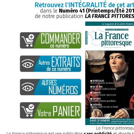
Retrouvez l'INTÉGRALITÉ de cet art
dans le
Numéro 41 (Printemps/Été 201
de notre publication
LA FRANCE PITTORE
La France pittoresq
La France pittoresque
est une publication
sans publicité
et aborde t