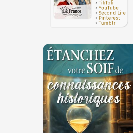
>
TikTok
1ER JUILLET
>
YouTube
>
Second Life
>
Pinterest
>
Tumblr