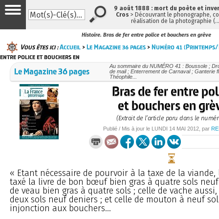
9 août 1888 : mort du poète et inve
Cros
> Découvrant le phonographe, con
réalisation de la photographie (
Histoire. Bras de fer entre police et bouchers en grève
Vous êtes ici :
Accueil
>
Le Magazine 36 pages
>
Numéro 41 (Printemps/É
entre police et bouchers en
Au sommaire du NUMÉRO 41 : Boussole ; Droit
Le Magazine 36 pages
de mail ; Enterrement de Carnaval ; Ganterie fl
Théophile...
Bras de fer entre po
et bouchers en grè
(Extrait de l’article paru dans le numér
Publié / Mis à jour le
LUNDI
14 MAI 2012
, par
RE
« Etant nécessaire de pourvoir à la taxe de la viande,
taxé la livre de bon bœuf bien gras à quatre sols neuf 
de veau bien gras à quatre sols ; celle de vache aussi,
deux sols neuf deniers ; et celle de mouton à neuf sol
injonction aux bouchers...