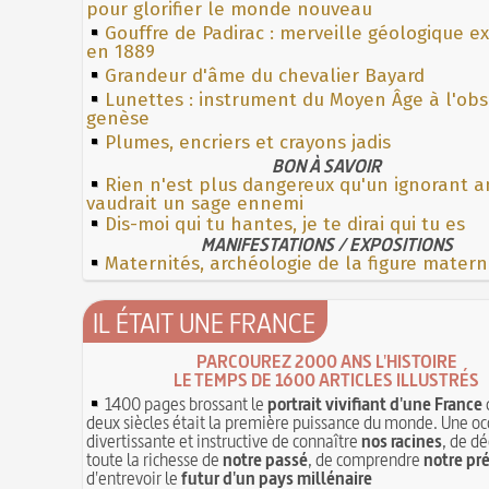
pour glorifier le monde nouveau
Gouffre de Padirac : merveille géologique e
en 1889
Grandeur d'âme du chevalier Bayard
Lunettes : instrument du Moyen Âge à l'ob
genèse
Plumes, encriers et crayons jadis
BON À SAVOIR
Rien n'est plus dangereux qu'un ignorant a
vaudrait un sage ennemi
Dis-moi qui tu hantes, je te dirai qui tu es
MANIFESTATIONS / EXPOSITIONS
Maternités, archéologie de la figure matern
IL ÉTAIT UNE FRANCE
PARCOUREZ 2000 ANS L'HISTOIRE
LE TEMPS DE 1600 ARTICLES ILLUSTRÉS
1400 pages brossant le
portrait vivifiant d'une France
deux siècles était la première puissance du monde. Une oc
divertissante et instructive de connaître
nos racines
, de dé
toute la richesse de
notre passé
, de comprendre
notre pr
d'entrevoir le
futur d'un pays millénaire