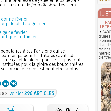
figure
st une promesse de gelée et nous devons,
 pour la santé de
Jean Blé-Mûr
. Les vieux
IL É
 donne février
PA
oup de bled au grenier.
LE TE
1400 
eige de février
d'une F
tant que du fumier.
premièr
divertis
racines
 populaires à ces Parisiens qui se
notre p
beau temps pour les futures cavalcades.
d'entrev
st que ça, et le blé ne pousse-t-il pas tout
 instituées poux la gloire des boutonnières
 se soucie le moins est peut-être la plus
ue >
voir les
296 ARTICLES