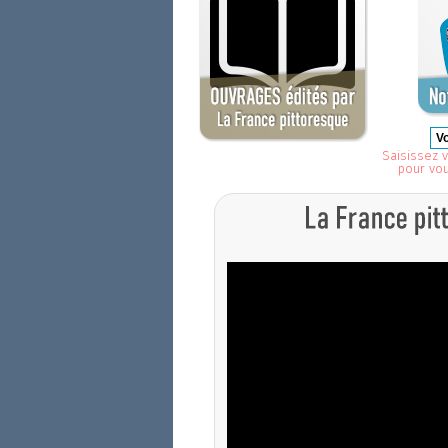
Saisissez v
pour vo