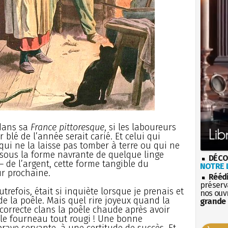
 dans sa
France pittoresque
, si les laboureurs
 blé de l’année serait carié. Et celui qui
qui ne la laisse pas tomber à terre ou qui ne
, sous la forme navrante de quelque linge
DÉCO
– de l’argent, cette forme tangible du
NOTRE L
r prochaine.
Rééd
préserva
trefois, était si inquiète lorsque je prenais et
nos ouv
e la poêle. Mais quel rire joyeux quand la
grande 
t correcte clans la poêle chaude après avoir
le fourneau tout rougi ! Une bonne
rave servante, à une certitude de succès. Et,