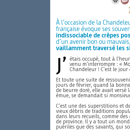
À l’occasion de la Chandeleu
française évoque ses souven
indissociable de crêpes po
d’un avenir bon ou mauvais
vaillamment traversé les s
J’
étais occupé, tout à l’heur
venu m’interrompre : « Mo
Chandeleur ! C’est le jour 
Et toute une suite de ressouveni
jours de février, quand la bonne
de beurre doré, elle avait versé 
émue, se demandait si
monsieu
C’est une des superstitions et d
vieux débris de traditions popul
dans leurs recueils, comme de
de province. Il y a tout un mon
puériles que des savants, qui so