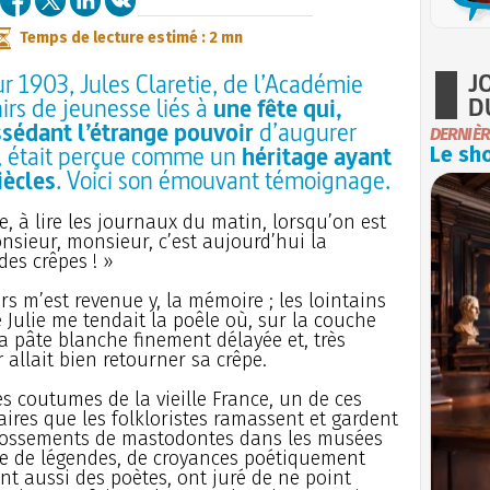
Temps de lecture estimé : 2 mn
J
r 1903, Jules Claretie, de l’Académie
D
irs de jeunesse liés à
une fête qui,
ssédant l’étrange pouvoir
d’augurer
DERNIÈR
, était perçue comme un
héritage ayant
Le sho
iècles
. Voici son émouvant témoignage.
e, à lire les journaux du matin, lorsqu’on est
nsieur, monsieur, c’est aujourd’hui la
des crêpes ! »
rs m’est revenue y, la mémoire ; les lointains
 Julie me tendait la poêle où, sur la couche
la pâte blanche finement délayée et, très
r
allait bien retourner sa crêpe.
es coutumes de la vieille France, un de ces
aires que les folkloristes ramassent et gardent
s ossements de mastodontes dans les musées
de de légendes, de croyances poétiquement
nt aussi des poètes, ont juré de ne point