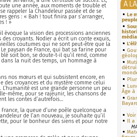
À L
toute une année, aux moments de trouble et
 se rappeler la Chandeleur passée et de se
Le m
es gens : « Bah ! tout finira par s’arranger,
peuple
s ! »
Sous
histo
 il évoque la vision des processions anciennes
média
s des croyants. Nodier a écrit un conte exquis,
L'él
vieilles coutumes qui ne sont peut-être que la
 Le paysan de France, qui bat sa farine pour
Gouf
 blé soit bon, se doute-t-il qu’il rend, comme
géolo
du dans la nuit des temps, un hommage à
Muti
détrui
monde
ans nos mœurs et qui subsistent encore, en
Plum
visme des croyances et du mystère comme celui
Lun
r. L’humanité est une grande personne un peu
Âge à 
 elle-même, pour se rajeunir, les chansons de
Gra
t les contes d’autrefois...
Bayar
n France, la queue d’une poêle quelconque a
Voi
handeleur de l’an nouveau, je souhaite qu’il
ette, pour le bonheur des siens et pour notre
Il a
MA
Mate