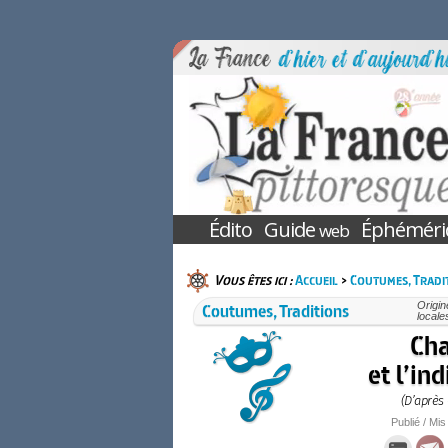
Édito
Guide
Éphéméri
web
Vous êtes ici :
Accueil
>
Coutumes, Tradi
Coutumes, Traditions
Origin
locale
Cha
et l’in
(D’après 
Publié / Mis