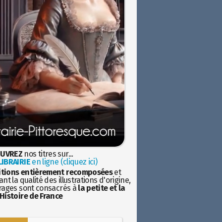
UVREZ
nos titres sur...
IBRAIRIE
en ligne (cliquez ici)
itions entièrement recomposées
et
nt la qualité des illustrations d'origine,
rages sont consacrés à
la petite et la
Histoire de France