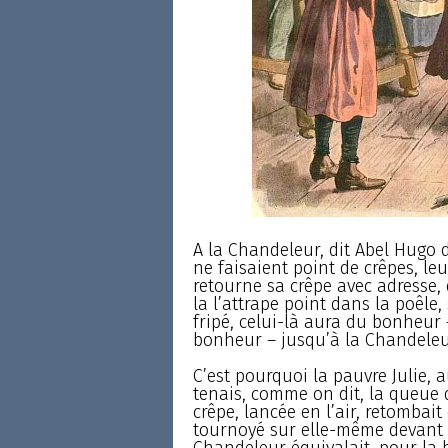
A la Chandeleur, dit Abel Hugo
ne faisaient point de crêpes, leur
retourne sa crêpe avec adresse, 
la l’attrape point dans la poêle
fripé, celui-là aura du bonheur 
bonheur – jusqu’à la Chandeleu
C’est pourquoi la pauvre Julie, au
tenais, comme on dit, la queue d
crêpe, lancée en l’air, retombai
tournoyé sur elle-même devant 
Chandeleur équivalait, pour la b