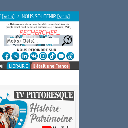
E
/ NOUS SOUTENIR
[VOIR]
[VOIR]
« Hâtons-nous de raconter les délicieuses histoires du
peuple avant qu'il ne les ait oubliées »
(C. Nodier, 1840)
NOUS REJOINDRE SUR...
ir
LIBRAIRIE
Il était une France