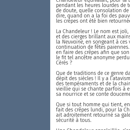
pendant les heures lourdes de 
de doute, quelle consolation de
dire, quand on a la foi des pauvr
les crêpes ont été bien retournée
La Chandeleur ! Le nom est joli,
et des cierges brillant aux main
la
Neuvaine
, en songeant à ces 
continuation de fêtes païennes.
en faire des crêpes afin que son
le fit tel ancêtre anonyme per
Cérès ?
Que de traditions de ce genre d
dépit des siècles ! Il y a l’ata
des tempéraments et de la chai
vieillie qui se chante parfois à
sa nourrice et se conte doucemen
Que si tout homme qui tient, e
fait des crêpes lundi, pour la C
ait adroitement retourné sa gal
sécurité à tous.