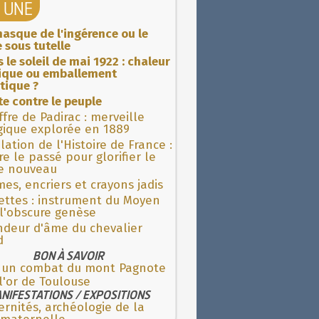
A UNE
asque de l'ingérence ou le
 sous tutelle
 le soleil de mai 1922 : chaleur
rique ou emballement
tique ?
ite contre le peuple
fre de Padirac : merveille
gique explorée en 1889
lation de l'Histoire de France :
re le passé pour glorifier le
 nouveau
es, encriers et crayons jadis
ettes : instrument du Moyen
l'obscure genèse
ndeur d'âme du chevalier
d
BON À SAVOIR
r un combat du mont Pagnote
 l'or de Toulouse
NIFESTATIONS / EXPOSITIONS
rnités, archéologie de la