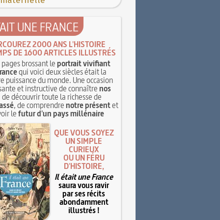
 maternelle
TAIT UNE FRANCE
RCOUREZ 2000 ANS L'HISTOIRE
MPS DE 1600 ARTICLES ILLUSTRÉS
pages brossant le
portrait vivifiant
rance
qui voici deux siècles était la
e puissance du monde. Une occasion
sante et instructive de connaître
nos
, de découvrir toute la richesse de
assé
, de comprendre
notre présent
et
oir le
futur d'un pays millénaire
QUE VOUS SOYEZ
UN SIMPLE
CURIEUX
OU UN FÉRU
D'HISTOIRE,
Il était une France
saura vous ravir
par ses récits
abondamment
illustrés !