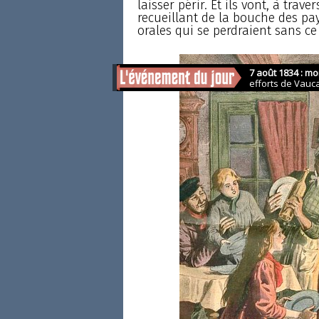
laisser périr. Et ils vont, à tra
recueillant de la bouche des pays
orales qui se perdraient sans ce