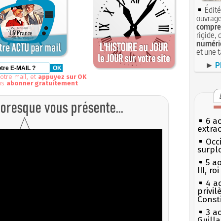
Édité
ouvrage
compren
rigide, 
numéri
et une 
►
P
otre mail, et
appuyez sur OK
us
abonner gratuitement
6 a
extrao
Occi
surpl
5 a
III, r
4 a
privi
Const
3 a
Guill