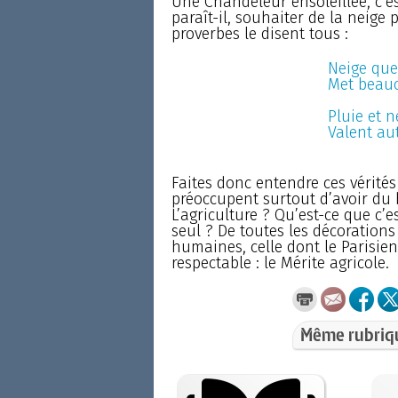
Une Chandeleur ensoleillée, c’e
paraît-il, souhaiter de la neige
proverbes le disent tous :
Neige que
Met beauc
Pluie et n
Valent au
Faites donc entendre ces vérités
préoccupent surtout d’avoir du 
L’agriculture ? Qu’est-ce que c’e
seul ? De toutes les décorations
humaines, celle dont le Parisien
respectable : le Mérite agricole.
Même rubriq