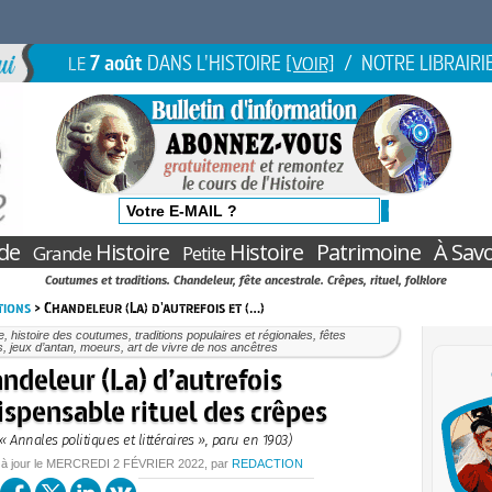
7 août
DANS L'HISTOIRE
/ NOTRE LIBRAIRI
LE
[VOIR]
de
Histoire
Histoire
Patrimoine
À Savo
Grande
Petite
Coutumes et traditions. Chandeleur, fête ancestrale. Crêpes, rituel, folklore
tions
> Chandeleur (La) d'autrefois et (…)
e, histoire des coutumes, traditions populaires et régionales, fêtes
s, jeux d’antan, moeurs, art de vivre de nos ancêtres
ndeleur (La) d’autrefois
dispensable rituel des crêpes
« Annales politiques et littéraires », paru en 1903)
 à jour le
MERCREDI
2 FÉVRIER 2022
, par
REDACTION