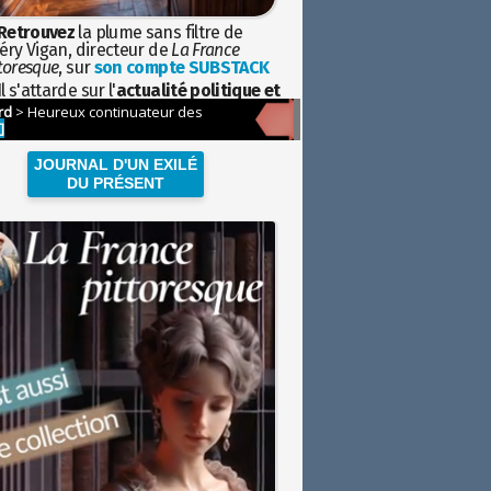
Retrouvez
la plume sans filtre de
éry Vigan, directeur de
La France
toresque
, sur
son compte SUBSTACK
l s'attarde sur l'
actualité politique et
ciétale
avec la hauteur de vue de
istoire
JOURNAL D'UN EXILÉ
DU PRÉSENT