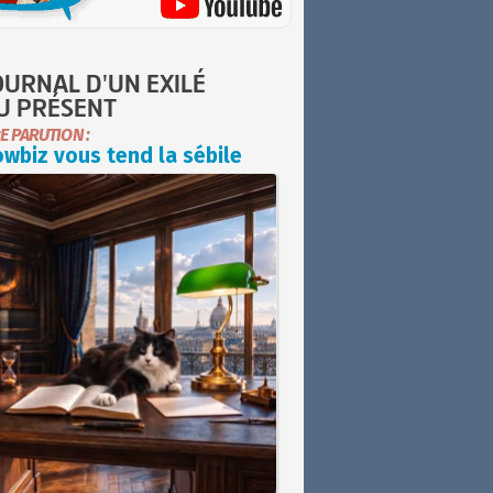
OURNAL D'UN EXILÉ
U PRÉSENT
E PARUTION :
wbiz vous tend la sébile