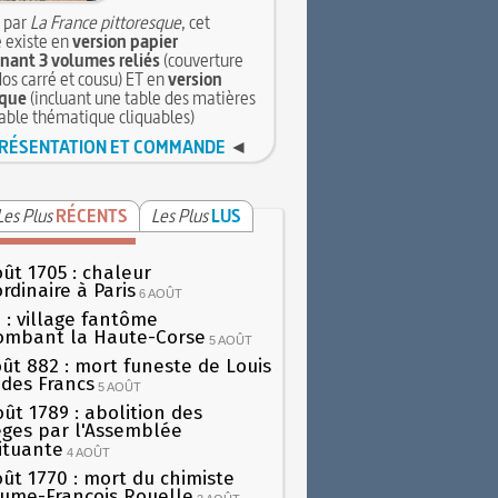
 par
La France pittoresque
, cet
 existe en
version papier
ant 3 volumes reliés
(couverture
dos carré et cousu) ET en
version
que
(incluant une table des matières
table thématique cliquables)
RÉSENTATION ET COMMANDE
◄
Les Plus
RÉCENTS
Les Plus
LUS
oût 1705 : chaleur
rdinaire à Paris
6 AOÛT
 : village fantôme
ombant la Haute-Corse
5 AOÛT
oût 882 : mort funeste de Louis
oi des Francs
5 AOÛT
oût 1789 : abolition des
lèges par l'Assemblée
ituante
4 AOÛT
oût 1770 : mort du chimiste
aume-François Rouelle