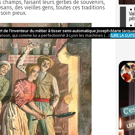
vers champs, faisant leurs gerbes de souvenirs,
ans, des vieilles gens, toutes ces traditions
 soin pieux.
Val
pit
I
so
l'H