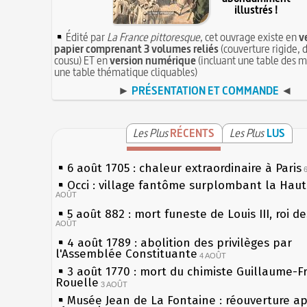
illustrés !
Édité par
La France pittoresque
, cet ouvrage existe en
v
papier comprenant 3 volumes reliés
(couverture rigide, d
cousu) ET en
version numérique
(incluant une table des m
une table thématique cliquables)
►
PRÉSENTATION ET COMMANDE
◄
Les Plus
RÉCENTS
Les Plus
LUS
6 août 1705 : chaleur extraordinaire à Paris
Occi : village fantôme surplombant la Hau
AOÛT
5 août 882 : mort funeste de Louis III, roi d
AOÛT
4 août 1789 : abolition des privilèges par
l'Assemblée Constituante
4 AOÛT
3 août 1770 : mort du chimiste Guillaume-F
Rouelle
3 AOÛT
Musée Jean de La Fontaine : réouverture a