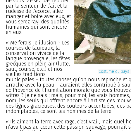
ne vous laissez pas rebuter
par la senteur de l’ail et la
rudesse de l’écorce, allez
manger et boire avec eux, et
vous serez ravi des qualités
humaines qui sont encore
en eux.
« Me ferais-je illusion ? Les
courses de taureaux, la
conservation vivace de la
langue provençale, les fêtes
grecques en plein air (lutte,
saut, course, etc.) et nos
Costume du pays 
vieilles traditions
municipales – toutes choses qu’on nous reproche et 
arrache avec la peau – auraient-elles contribué à sau
de Provence de l’humiliation morale que vous trouvez
vôtres ? Je ne sais ; mais, pour moi, les vrais hommes,
nom, les seuls qui offrent encore à l’artiste des mou
des lignes gracieuses, des couleurs accentuées, des p
indomptables, ce sont les hommes de la terre.
« Ils aiment la terre avec rage, c’est vrai ; mais quel h
n’avait pas au cœur cette passion sauvage, pourrait s