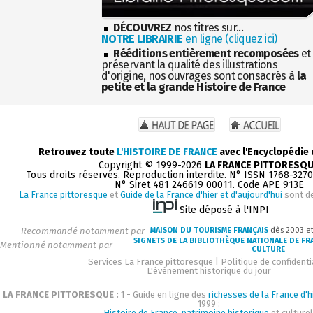
DÉCOUVREZ
nos titres sur...
NOTRE LIBRAIRIE
en ligne (cliquez ici)
Rééditions entièrement recomposées
et
préservant la qualité des illustrations
d'origine, nos ouvrages sont consacrés à
la
petite et la grande Histoire de France
Retrouvez toute
L'HISTOIRE DE FRANCE
avec l'Encyclopédie
Copyright © 1999-2026
LA FRANCE PITTORESQ
Tous droits réservés. Reproduction interdite. N° ISSN 1768-327
N° Siret 481 246619 00011. Code APE 913E
La France pittoresque
et
Guide de la France d'hier et d'aujourd'hui
sont d
Site déposé à l'INPI
Recommandé notamment par
MAISON DU TOURISME FRANÇAIS
dès 2003 e
SIGNETS DE LA BIBLIOTHÈQUE NATIONALE DE FR
Mentionné notamment par
CULTURE
Services La France pittoresque
|
Politique de confidenti
L'événement historique du jour
LA FRANCE PITTORESQUE :
1 - Guide en ligne des
richesses de la France d'h
1999 :
Histoire de France, patrimoine historique
et culturel