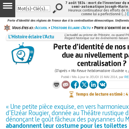
7 août 1834 : mort de l'inventeur du 
semi-automatique Joseph-Marie
Heureux continuateur des efforts de V
comme lui a perfectionné (…)
Perte d'identité des régions de France due à la centralisation démocratique. Uniformis
Vous êtes ici :
Accueil
>
L’Histoire éclaire l’Actu
> Perte d'identité de 
L’Histoire éclaire l’Actu
L’actualité au prisme de l’Histoire, ou quand l’His
Regard historique sur les événements faisant l
Perte d’identité de nos 
due au nivellement p
centralisation ?
(D’après « Ma Revue hebdomadaire illustrée », 
Publié / Mis à jour le
JEUDI
15 MAI 2014
, par
RE
Temps de lecture estimé : 4
« Une petite pièce exquise, en vers harmonieux
d’Elzéar Rougier, donnée au Théâtre rustique d
dénonçant le goût fâcheux des paysannes du M
abandonnent leur costume pour les toilettes 