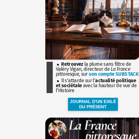
Retrouvez
la plume sans filtre de
Valéry Vigan, directeur de
La France
pittoresque
, sur
son compte SUBSTACK
Il s'attarde sur l'
actualité politique
et sociétale
avec la hauteur de vue de
l'Histoire
JOURNAL D'UN EXILÉ
DU PRÉSENT