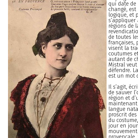
qui date de 
changé, est
logique, et 
s’appliquer 
régions de l
revendicatio
de toutes le
françaises, 
visent la tra
coutumes et
autant de c
Mistral veut
défendre. L
est un mot 
Il s’agit, éc
de sauver l’
région et d’
maintenant 
langue nata
proscrit des 
du costume,
jour en jour
mouvement 
provençale, 