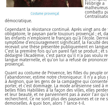
Félibrige a
malheureus
combattu pa
Costume provençal
Centralisati
démocratique.
Cependant la résistance continué. Après vingt ans de 
obligatoire, le paysan parle toujours provençal ; et, da
les enfants n’emploient le français qu’à l’école. Dern
symptôme d’encouragement significatif, la Faculté des 
recevait une thèse présentée publiquement en langue
C’est la première fois qu’un pareil fait se produit ; et s
dédaigné l’Académie, c’est parce qu’il n’a pas voulu r
langue maternelle, et qu’on lui a refusé de prononce
provençal.
Quant au costume de Provence, les filles du peuple on
l’abandonner, estime notre chroniqueur. Il n’y a plus g
à Avignon, que les gens de la campagne qui consenten
porter, et c’est dommage. La mode arlésienne sied à m
belles filles Habillées à la façon des villes, elles perde
et leur beauté, et ne parviennent pas à avoir l’air qu’e
recherchent. Ce ne sont plus des paysannes et ce ne 
demoiselles. A quoi bon, alors ? lance-t-il.