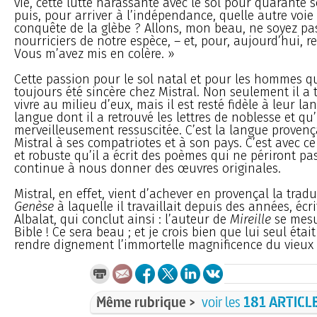
vie, cette lutte harassante avec le sol pour quarante s
puis, pour arriver à l’indépendance, quelle autre voie 
conquête de la glèbe ? Allons, mon beau, ne soyez pa
nourriciers de notre espèce, – et, pour, aujourd’hui, re
Vous m’avez mis en colère. »
Cette passion pour le sol natal et pour les hommes qui
toujours été sincère chez Mistral. Non seulement il a
vivre au milieu d’eux, mais il est resté fidèle à leur la
langue dont il a retrouvé les lettres de noblesse et qu’i
merveilleusement ressuscitée. C’est la langue provenç
Mistral à ses compatriotes et à son pays. C’est avec 
et robuste qu’il a écrit des poèmes qui ne périront pas,
continue à nous donner des œuvres originales.
Mistral, en effet, vient d’achever en provençal la tradu
Genèse
à laquelle il travaillait depuis des années, écr
Albalat, qui conclut ainsi : l’auteur de
Mireille
se mesu
Bible ! Ce sera beau ; et je crois bien que lui seul étai
rendre dignement l’immortelle magnificence du vieux t
Même rubrique >
voir les
181 ARTICL