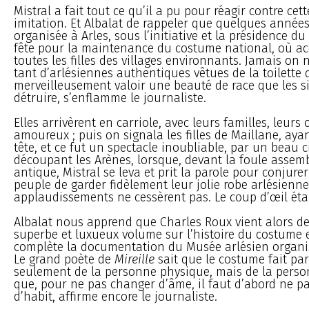
Mistral a fait tout ce qu’il a pu pour réagir contre ce
imitation. Et Albalat de rappeler que quelques année
organisée à Arles, sous l’initiative et la présidence du
fête pour la maintenance du costume national, où a
toutes les filles des villages environnants. Jamais on n
tant d’arlésiennes authentiques vêtues de la toilette q
merveilleusement valoir une beauté de race que les si
détruire, s’enflamme le journaliste.
Elles arrivèrent en carriole, avec leurs familles, leurs 
amoureux ; puis on signala les filles de Maillane, ayan
tête, et ce fut un spectacle inoubliable, par un beau ci
découpant les Arènes, lorsque, devant la foule assem
antique, Mistral se leva et prit la parole pour conjurer 
peuple de garder fidèlement leur jolie robe arlésienne
applaudissements ne cessèrent pas. Le coup d’œil étai
Albalat nous apprend que Charles Roux vient alors de
superbe et luxueux volume sur l’histoire du costume 
complète la documentation du Musée arlésien organis
Le grand poète de
Mireille
sait que le costume fait pa
seulement de la personne physique, mais de la perso
que, pour ne pas changer d’âme, il faut d’abord ne p
d’habit, affirme encore le journaliste.