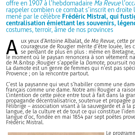
offre en 1907 à l’hebdomadaire
Ma Revue
l’occ
rappeler combien ce combat s’inscrit en droite 
mené par le célèbre
Frédéric Mistral, qui fust
centralisation émiettant les souvenirs, légen
costumes, terroir, âme de nos provinces
A
ux yeux d’Antoine Albalat, de
Ma Revue
, cette p
courageuse de Rougier mérite d’être louée, les
se perdant de plus en plus : même en Bretagne,
le moment où le paysan renoncera à son vêtement nat
de M.&nbsp ;Rougier s’appelle la
Damote
, poursuit no
La damote est un genre de femmes qui n’est pas spéci
Provence ; on la rencontre partout.
C’est la paysanne qui veut s’habiller comme une dame
français comme une dame. Notre ami Rougier a raiso
L’intention de cette pièce entre tout à fait dans la g
propagande décentralisatrice, soutenue et propagée pa
Félibrige – association visant à la sauvegarde et à la
langue, de la culture et de tout ce qui constitue l’iden
langue d’oc, fondée en mai 1854 par sept poètes pro
Frédéric Mistral.
Le programm