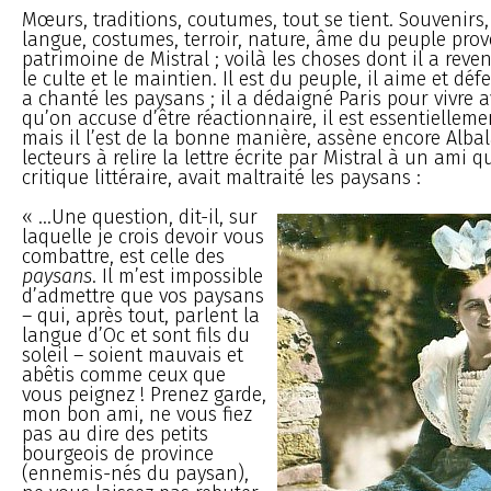
Mœurs, traditions, coutumes, tout se tient. Souvenirs,
langue, costumes, terroir, nature, âme du peuple prove
patrimoine de Mistral ; voilà les choses dont il a reve
le culte et le maintien. Il est du peuple, il aime et défe
a chanté les paysans ; il a dédaigné Paris pour vivre a
qu’on accuse d’être réactionnaire, il est essentiellem
mais il l’est de la bonne manière, assène encore Albala
lecteurs à relire la lettre écrite par Mistral à un ami 
critique littéraire, avait maltraité les paysans :
« ...Une question, dit-il, sur
laquelle je crois devoir vous
combattre, est celle des
paysans
. Il m’est impossible
d’admettre que vos paysans
– qui, après tout, parlent la
langue d’Oc et sont fils du
soleil – soient mauvais et
abêtis comme ceux que
vous peignez ! Prenez garde,
mon bon ami, ne vous fiez
pas au dire des petits
bourgeois de province
(ennemis-nés du paysan),