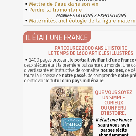
Mettre de l'eau dans son vin
Perdre la tramontane
MANIFESTATIONS / EXPOSITIONS
Maternités, archéologie de la figure matern
IL ÉTAIT UNE FRANCE
PARCOUREZ 2000 ANS L'HISTOIRE
LE TEMPS DE 1600 ARTICLES ILLUSTRÉS
1400 pages brossant le
portrait vivifiant d'une France
deux siècles était la première puissance du monde. Une oc
divertissante et instructive de connaître
nos racines
, de dé
toute la richesse de
notre passé
, de comprendre
notre pr
d'entrevoir le
futur d'un pays millénaire
QUE VOUS SOYEZ
UN SIMPLE
CURIEUX
OU UN FÉRU
D'HISTOIRE,
Il était une France
saura vous ravir
par ses récits
abondamment