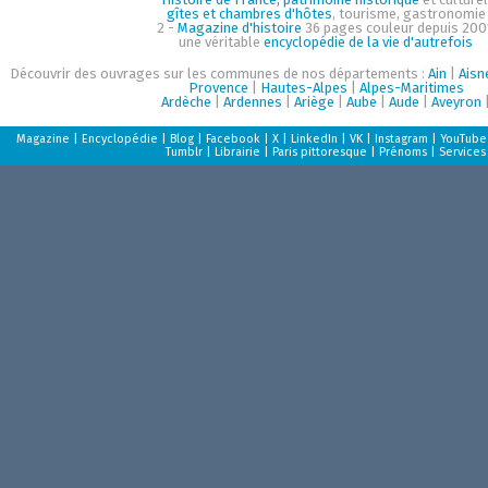
gîtes et chambres d'hôtes
, tourisme, gastronomie
2 -
Magazine d'histoire
36 pages couleur depuis 200
une véritable
encyclopédie de la vie d'autrefois
Découvrir des ouvrages sur les communes de nos départements :
Ain
|
Aisn
Provence
|
Hautes-Alpes
|
Alpes-Maritimes
Ardèche
|
Ardennes
|
Ariège
|
Aube
|
Aude
|
Aveyron
Magazine
|
Encyclopédie
|
Blog
|
Facebook
|
X
|
LinkedIn
|
VK
|
Instagram
|
YouTube
Tumblr
|
Librairie
|
Paris pittoresque
|
Prénoms
|
Services