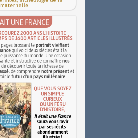
rnités, archéologie de la
 maternelle
TAIT UNE FRANCE
RCOUREZ 2000 ANS L'HISTOIRE
MPS DE 1600 ARTICLES ILLUSTRÉS
pages brossant le
portrait vivifiant
rance
qui voici deux siècles était la
e puissance du monde. Une occasion
sante et instructive de connaître
nos
, de découvrir toute la richesse de
assé
, de comprendre
notre présent
et
oir le
futur d'un pays millénaire
QUE VOUS SOYEZ
UN SIMPLE
CURIEUX
OU UN FÉRU
D'HISTOIRE,
Il était une France
saura vous ravir
par ses récits
abondamment
illustrés !