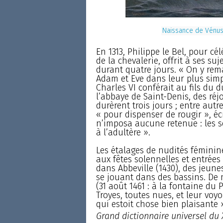
Naissance de Vénus.
En 1313, Philippe le Bel, pour cél
de la chevalerie, offrit à ses su
durant quatre jours. « On y rem
Adam et Eve dans leur plus simp
Charles VI conférait au fils du d
l’abbaye de Saint-Denis, des ré
durèrent trois jours ; entre aut
« pour dispenser de rougir », écr
n’imposa aucune retenue : les s
à l’adultère ».
Les étalages de nudités fémini
aux fêtes solennelles et entrées 
dans Abbeville (1430), des jeunes
se jouant dans des bassins. De 
(31 août 1461 : à la fontaine du 
Troyes, toutes nues, et leur voyo
qui estoit chose bien plaisante 
Grand dictionnaire universel du 