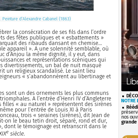
 Peinture d’Alexandre Cabanel (1863)
ébrer la consécration de ses fils dans l’ordre
jets des fêtes publiques et « esbattements »
arquait des ribauds dansant en chemise...
le appareil ». A une solennité semblable, où
uc d’Anjou la même dignité, il y eut, dans
jouissances et représentations scéniques qui
res divertissements, un bal de nuit masqué
it un religieux scandalisé. Le saint lieu
eigneurs « s’abandonnèrent au libertinage et
nes sont un des ornements les plus communs
DÉCO
triomphales. A l’entrée d’Henri IV d’Angleterre
NOTRE L
 filles « au naturel » représentent des sirènes
Rééd
même pour l’entrée de Louis XI à Paris
préserva
Ponceau, trois « seraines (sirènes), dit Jean de
nos ouv
it-on le beau tetin droit, séparé, rond et dur,
grande 
», dont le témoignage est retranscrit dans le
e
XIX
siècle
.