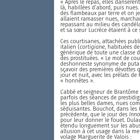
« Après le repas, elles dansèrent
là, habillées d’abord, puis nues.
des flambeaux par terre et on j
allaient ramasser nues, marchant
repassant au milieu des candéla
et sa sœur Lucrèce étaient à ce s
Ces courtisanes, attachées publ
italien (
cortigiane
, habituées de
générique de toute une classe d
des prostituées. « Le mot de cour
deshonneste synonyme de putain
sçavoir des premières dévottes q
jour et nuit, avec les prélats d
« honnêtes ».
L’abbé et seigneur de Brantôme 
parfois des séances de prestidi
les plus belles dames, nues com
séduisantes. Bouchot, dans les
précédente, que le jour des
Inno
pour leur donner le fouet. Dula
étendu longuement sur les abus 
allusion à cet usage dans la me
volage Marguerite de Valois :