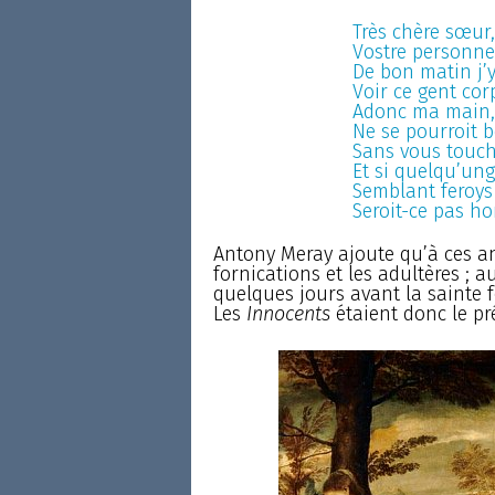
Très chère sœur,
Vostre personne
De bon matin j’y
Voir ce gent cor
Adonc ma main, 
Ne se pourroit 
Sans vous toucher
Et si quelqu’ung
Semblant feroy
Seroit-ce pas h
Antony Meray ajoute qu’à ces ann
fornications et les adultères ; 
quelques jours avant la sainte f
Les
Innocents
étaient donc le pré