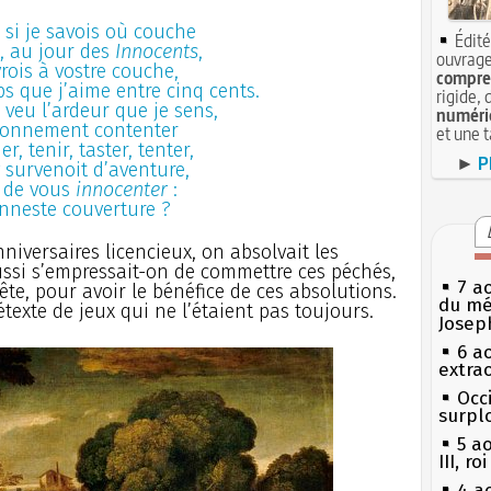
 si je savois où couche
Édité
, au jour des
Innocents
,
ouvrage
rois à vostre couche,
compren
ps que j’aime entre cinq cents.
rigide, 
veu l’ardeur que je sens,
numéri
bonnement contenter
et une 
, tenir, taster, tenter,
►
P
 survenoit d’aventure,
s de vous
innocenter
:
onneste couverture ?
iversaires licencieux, on absolvait les
aussi s’empressait-on de commettre ces péchés,
7 a
ête, pour avoir le bénéfice de ces absolutions.
du mé
texte de jeux qui ne l’étaient pas toujours.
Josep
6 a
extrao
Occi
surpl
5 a
III, r
4 a