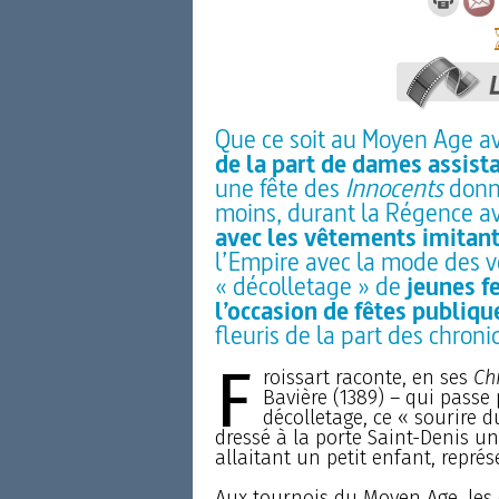
Que ce soit au Moyen Age a
de la part de dames assist
une fête des
Innocents
donna
moins, durant la Régence a
avec les vêtements imitant
l’Empire avec la mode des v
« décolletage » de
jeunes f
l’occasion de fêtes publiqu
fleuris de la part des chro
F
roissart raconte, en ses
Ch
Bavière (1389) – qui passe 
décolletage, ce « sourire d
dressé à la porte Saint-Denis u
allaitant un petit enfant, représ
Aux tournois du Moyen Age, les 