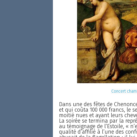
Concert champê
Dans une des fêtes de Chenonceau
et qui coûta 100 000 francs, le s
moitié nues et ayant leurs che
La soirée se termina par la repr
au témoignage de l’Estoile, « n’e
qualité d’affilié à l’une des con