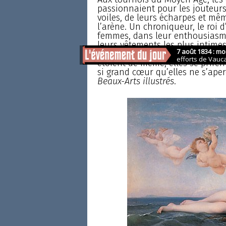
passionnaient pour les jouteurs
voiles, de leurs écharpes et mêm
l’arène. Un chroniqueur, le roi d
femmes, dans leur enthousiasme,
leurs vêtements les plus intimes 
telle point, elles furent toute
étoient de même, elles se priren
si grand cœur qu’elles ne s’ape
Beaux-Arts illustrés
.