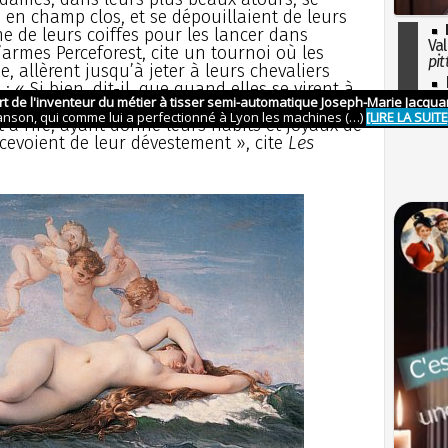
 en champ clos, et se dépouillaient de leurs
e de leurs coiffes pour les lancer dans
Val
’armes Perceforest, cite un tournoi où les
pit
 allèrent jusqu’à jeter à leurs chevaliers
I
: « Si bien, dit-il, que quand elles se virent à
so
s comme honteuses, mais, voyant que toutes
l'H
t à rire, ayant donné leurs habits et joyaux de
rcevoient de leur dévestement », cite
Les