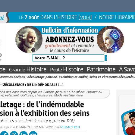
7 août
DANS L'HISTOIRE
/ NOTRE LIBRAIRI
LE
[VOIR]
de
Histoire
Histoire
Patrimoine
À Savo
Grande
Petite
ostumes anciens : décolletage poitrine, exhibition et nudité, seins et vêtements décolletés 
> Décolletage : de l'indémodable (…)
ions des costumes depuis les Gaulois jusqu’au XIXe siècle. Histoire du
me, vêtement, coiffures, chaussures. Mode vestimentaire
letage : de l’indémodable
ion à l’exhibition des seins
rès « Les seins dans l’histoire », paru en 1903)
is à jour le
DIMANCHE
22 MAI 2022
, par
REDACTION