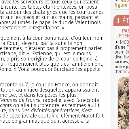
Mate
 avec les serviteurs et tous ceux qui étaient
figure
 Ensuite, les tables étant enlevées, on posa
eta autour des châtaignes que les courtisanes
 sur les pieds et sur les mains, passant et
IL É
bres allumés. Le pape, le duc de Valentinois
pectacle et le regardaient. »
PA
LE TE
iquement à la cour pontificale, d’où leur nom
1400 
 la Cour), devenu par la suite le nom
d'une F
e femmes, n’étaient pas à proprement parler
premièr
tisane, dit H. Estienne, qui est le moins
divertis
, a pris son origine de la cour de Rome, à
racines
ui fréquentoient plus que très familièrement,
notre p
e Rome. » Voilà pourquoi Burchard les appelle
d'entrev
raconte qu’à la cour de France, on donnait
gitation au milieu desquelles apparaissaient
me Eve, et dans les poses les plus
Femmes de France
, rappelle, avec l’anecdote
cents
on allait surprendre les femmes au lit
ure, dans
Des divinités génératrices
, s’est
de cette joviale coutume. Clément Marot fait
nace épigrammatique qu’il adresse à la