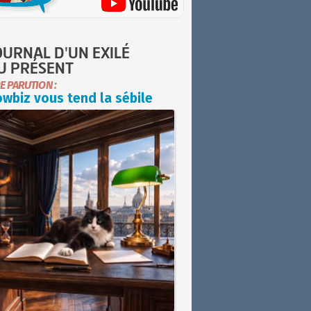
OURNAL D'UN EXILÉ
U PRÉSENT
E PARUTION :
wbiz vous tend la sébile