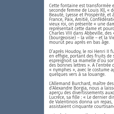
Cette fontaine est transformée e
seconde femme de Louis Xll, « de
Beauté, Lyesse et Prospérité, et 
France, Paix, Amitié, Confédérati
vieux roi, on présente « une d
représentait cette dame et pourq
Charles VIII dans Abbeville, des 
(bourgeoisie) – la ville – et la 
mourut peu après en bas âge.
D’après Houdoy, le roi Henri II f
en effigie, portant des fruits de
espreignoit sa mamelle d’où sort
des bonnes lettres ». A l’entrée
« nymphes », avec le costume app
quelques vers à sa louange.
L’Allemand Burchard, maître des
d’Alexandre Borgia, nous a lais
aperçu des divertissements auxq
Lucrèce, sa fille : « Le dernier 
de Valentinois donna un repas,
assistaient cinquante courtisan