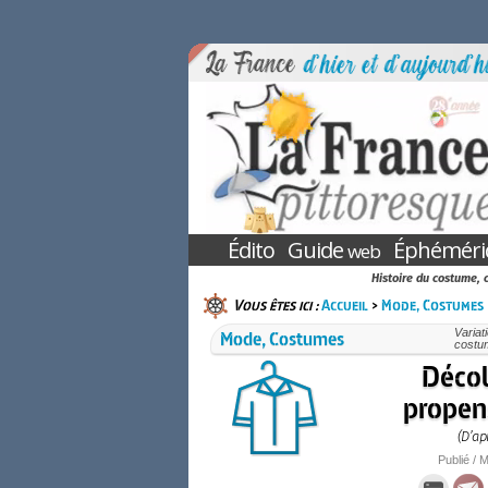
Édito
Guide
Éphéméri
web
Histoire du costume, c
Vous êtes ici :
Accueil
>
Mode, Costumes
Mode, Costumes
Variat
costu
Décol
propens
(D’ap
Publié / M