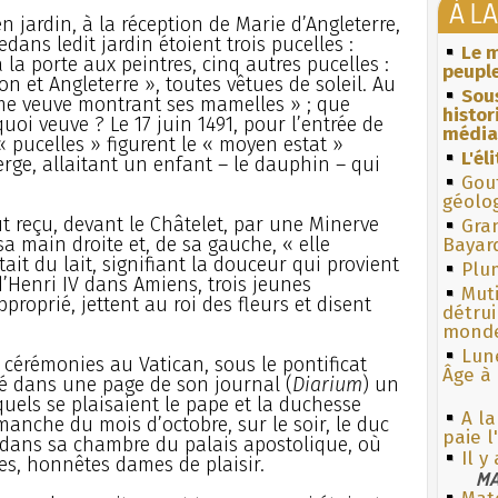
À L
n jardin, à la réception de Marie d’Angleterre,
dans ledit jardin étoient trois pucelles :
Le m
à la porte aux peintres, cinq autres pucelles :
peuple
on et Angleterre », toutes vêtues de soleil. Au
Sous
ame veuve montrant ses mamelles » ; que
histo
uoi veuve ? Le 17 juin 1491, pour l’entrée de
média
« pucelles » figurent le « moyen estat »
L'él
Vierge, allaitant un enfant – le dauphin – qui
Gouf
géolo
ut reçu, devant le Châtelet, par une Minerve
Gra
 sa main droite et, de sa gauche, « elle
Bayar
ait du lait, signifiant la douceur qui provient
Plum
 d’Henri IV dans Amiens, trois jeunes
Muti
roprié, jettent au roi des fleurs et disent
détrui
monde
Lun
 cérémonies au Vatican, sous le pontificat
Âge à 
sé dans une page de son journal (
Diarium
) un
uels se plaisaient le pape et la duchesse
A la
dimanche du mois d’octobre, sur le soir, le duc
paie 
 dans sa chambre du palais apostolique, où
Il y
es, honnêtes dames de plaisir.
MA