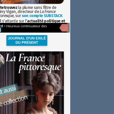
Retrouvez
la plume sans filtre de
éry Vigan, directeur de
La France
toresque
, sur
son compte SUBSTACK
l s'attarde sur l'
actualité politique et
ciétale
avec la hauteur de vue de
istoire
JOURNAL D'UN EXILÉ
DU PRÉSENT