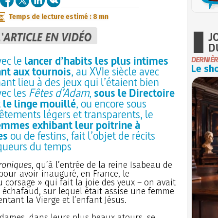
Temps de lecture estimé : 8 mn
J
D
vec le
lancer d’habits les plus intimes
DERNIÈR
Le sho
ant aux tournois
, au XVIe siècle avec
nt lieu à des jeux qui l’étaient bien
vec les
Fêtes d’Adam
,
sous le Directoire
 le linge mouillé
, ou encore sous
êtements légers et transparents, le
emmes exhibant leur poitrine à
es
ou de festins, fait l’objet de récits
niqueurs du temps
roniques
, qu’à l’entrée de la reine Isabeau de
pour avoir inauguré, en France, le
u corsage » qui fait la joie des yeux – on avait
n échafaud, sur lequel était assise une femme
entant la Vierge et l’enfant Jésus.
dames, dans leurs plus beaux atours, se