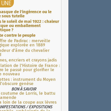
A UNE
asque de l'ingérence ou le
 sous tutelle
 le soleil de mai 1922 : chaleur
rique ou emballement
tique ?
ite contre le peuple
fre de Padirac : merveille
gique explorée en 1889
ndeur d'âme du chevalier
d
es, encriers et crayons jadis
lation de l'Histoire de France :
re le passé pour glorifier le
 nouveau
ettes : instrument du Moyen
l'obscure genèse
BON À SAVOIR
 coutume de Lorris, le battu
l'amende
 a loin de la coupe aux lèvres
NIFESTATIONS / EXPOSITIONS