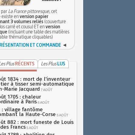
 par
La France pittoresque
, cet
 existe en
version papier
ant 3 volumes reliés
(couverture
dos carré et cousu) ET en
version
que
(incluant une table des matières
table thématique cliquables)
RÉSENTATION ET COMMANDE
◄
Les Plus
RÉCENTS
Les Plus
LUS
oût 1834 : mort de l'inventeur
tier à tisser semi-automatique
h-Marie Jacquard
7 AOÛT
oût 1705 : chaleur
rdinaire à Paris
6 AOÛT
 : village fantôme
ombant la Haute-Corse
5 AOÛT
oût 882 : mort funeste de Louis
oi des Francs
5 AOÛT
oût 1789 : abolition des