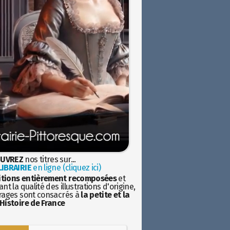
UVREZ
nos titres sur...
IBRAIRIE
en ligne (cliquez ici)
itions entièrement recomposées
et
nt la qualité des illustrations d'origine,
rages sont consacrés à
la petite et la
Histoire de France