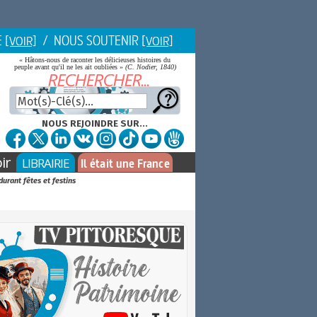
E
/ NOUS SOUTENIR
[VOIR]
[VOIR]
« Hâtons-nous de raconter les délicieuses histoires du
peuple avant qu'il ne les ait oubliées »
(C. Nodier, 1840)
NOUS REJOINDRE SUR...
ir
LIBRAIRIE
Il était une France
durant fêtes et festins