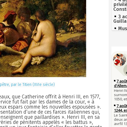
privi
Const
3 a
Guill
Mus
réouv
2 a
nommé
Séc
canicu
1er 
poign
27 
Cléme
Ravail
31 j
Pie
les m
mous
en fo
Qui
tre, par le Titien (XVIe siècle)
30 j
Tout
Poula
atten
Poula
x, que Catherine offrit à Henri III, en 1577,
Fran
ervice fut fait par les dames de la cour, « à
29 j
mort 
veux espars comme les nouvelles espousées ».
la pr
Lan
ésentation d’une de ces farces italiennes qui,
son é
28 j
nseignent que paillardises ». Henri III, en sa
Robes
Gaulo
fréries de pénitents appelés « les battus »,
compl
Bie