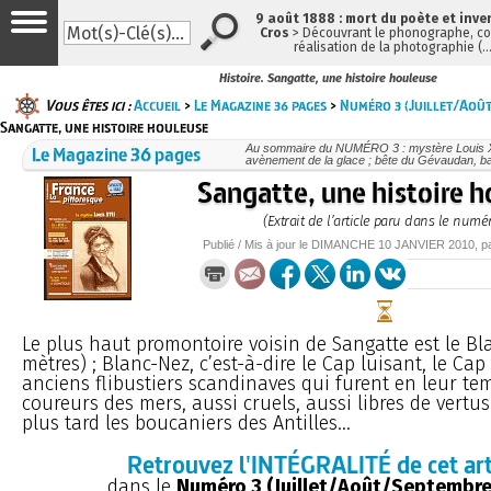
9 août 1888 : mort du poète et inve
Cros
> Découvrant le phonographe, con
réalisation de la photographie (
Histoire. Sangatte, une histoire houleuse
Vous êtes ici :
Accueil
>
Le Magazine 36 pages
>
Numéro 3 (Juillet/Aoû
Sangatte, une histoire houleuse
Le Magazine 36 pages
Au sommaire du NUMÉRO 3 : mystère Louis XV
avènement de la glace ; bête du Gévaudan, ba
Sangatte, une histoire 
(Extrait de l’article paru dans le numér
Publié / Mis à jour le
DIMANCHE
10 JANVIER 2010
, 
Le plus haut promontoire voisin de Sangatte est le Bl
mètres) ; Blanc-Nez, c’est-à-dire le Cap luisant, le Cap
anciens flibustiers scandinaves qui furent en leur te
coureurs des mers, aussi cruels, aussi libres de vertu
plus tard les boucaniers des Antilles...
Retrouvez l'INTÉGRALITÉ de cet art
dans le
Numéro 3 (Juillet/Août/Septembre