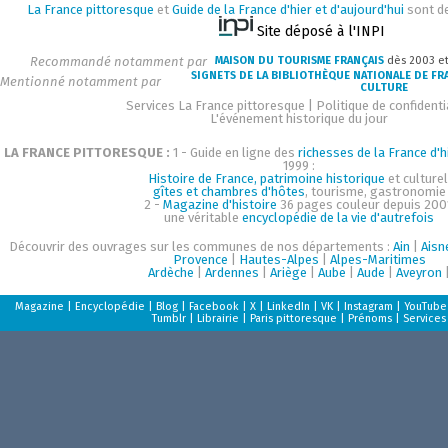
La France pittoresque
et
Guide de la France d'hier et d'aujourd'hui
sont d
Site déposé à l'INPI
Recommandé notamment par
MAISON DU TOURISME FRANÇAIS
dès 2003 e
SIGNETS DE LA BIBLIOTHÈQUE NATIONALE DE FR
Mentionné notamment par
CULTURE
Services La France pittoresque
|
Politique de confidenti
L'événement historique du jour
LA FRANCE PITTORESQUE :
1 - Guide en ligne des
richesses de la France d'h
1999 :
Histoire de France, patrimoine historique
et culturel
gîtes et chambres d'hôtes
, tourisme, gastronomie
2 -
Magazine d'histoire
36 pages couleur depuis 200
une véritable
encyclopédie de la vie d'autrefois
Découvrir des ouvrages sur les communes de nos départements :
Ain
|
Aisn
Provence
|
Hautes-Alpes
|
Alpes-Maritimes
Ardèche
|
Ardennes
|
Ariège
|
Aube
|
Aude
|
Aveyron
Magazine
|
Encyclopédie
|
Blog
|
Facebook
|
X
|
LinkedIn
|
VK
|
Instagram
|
YouTube
Tumblr
|
Librairie
|
Paris pittoresque
|
Prénoms
|
Services