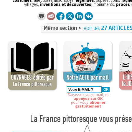
costumes
, anecdotes historiques,
légendes
, superstitions,
faune
villages,
inventions et découvertes
, monuments,
procès
s
Même section >
voir les
27 ARTICLE
Saisissez votre mail, et
appuyez sur OK
pour vous
abonner
gratuitement