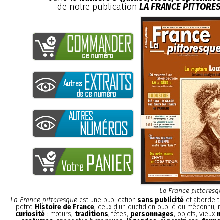
de notre publication
LA FRANCE PITTORE
La France pittoresq
La France pittoresque
est une publication
sans publicité
et aborde t
petite
Histoire de France
, ceux d'un quotidien oublié ou méconnu,
curiosité
: mœurs,
traditions
, fêtes,
personnages
, objets, vieux