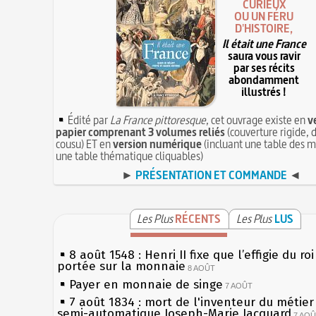
CURIEUX
OU UN FÉRU
D'HISTOIRE,
Il était une France
saura vous ravir
par ses récits
abondamment
illustrés !
Édité par
La France pittoresque
, cet ouvrage existe en
v
papier comprenant 3 volumes reliés
(couverture rigide, d
cousu) ET en
version numérique
(incluant une table des m
une table thématique cliquables)
►
PRÉSENTATION ET COMMANDE
◄
Les Plus
RÉCENTS
Les Plus
LUS
8 août 1548 : Henri II fixe que l’effigie du ro
portée sur la monnaie
8 AOÛT
Payer en monnaie de singe
7 AOÛT
7 août 1834 : mort de l'inventeur du métier 
semi-automatique Joseph-Marie Jacquard
7 AO