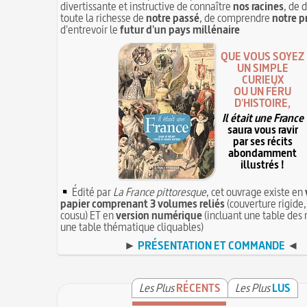
divertissante et instructive de connaître
nos racines
, de 
toute la richesse de
notre passé
, de comprendre
notre p
d'entrevoir le
futur d'un pays millénaire
QUE VOUS SOYEZ
UN SIMPLE
CURIEUX
OU UN FÉRU
D'HISTOIRE,
Il était une France
saura vous ravir
par ses récits
abondamment
illustrés !
Édité par
La France pittoresque
, cet ouvrage existe en
papier comprenant 3 volumes reliés
(couverture rigide,
cousu) ET en
version numérique
(incluant une table des 
une table thématique cliquables)
►
PRÉSENTATION ET COMMANDE
◄
Les Plus
RÉCENTS
Les Plus
LUS