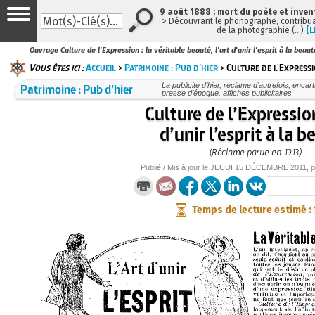
9 août 1888 : mort du poète et inven
> Découvrant le phonographe, contribuan
de la photographie (…)
[L
Ouvrage Culture de l'Expression : la véritable beauté, l'art d'unir l'esprit à la bea
Vous êtes ici :
Accueil
>
Patrimoine : Pub d’hier
> Culture de l'Expressio
Patrimoine : Pub d’hier
La publicité d’hier, réclame d’autrefois, encart
presse d’époque, affiches publicitaires
Culture de l’Expression
d’unir l’esprit à la 
(Réclame parue en 1913)
Publié / Mis à jour le
JEUDI
15 DÉCEMBRE 2011
, 
Temps de lecture estimé :