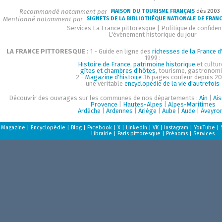
Recommandé notamment par
MAISON DU TOURISME FRANÇAIS
dès 2003
Mentionné notamment par
SIGNETS DE LA BIBLIOTHÈQUE NATIONALE DE FRAN
Services La France pittoresque
|
Politique de confident
L'événement historique du jour
LA FRANCE PITTORESQUE :
1 - Guide en ligne des
richesses de la France d'
1999 :
Histoire de France, patrimoine historique
et cultur
gîtes et chambres d'hôtes
, tourisme, gastronom
2 -
Magazine d'histoire
36 pages couleur depuis 20
une véritable
encyclopédie de la vie d'autrefois
Découvrir des ouvrages sur les communes de nos départements :
Ain
|
Ai
Provence
|
Hautes-Alpes
|
Alpes-Maritimes
Ardèche
|
Ardennes
|
Ariège
|
Aube
|
Aude
|
Aveyro
Magazine
|
Encyclopédie
|
Blog
|
Facebook
|
X
|
LinkedIn
|
VK
|
Instagram
|
YouTube
|
Librairie
|
Paris pittoresque
|
Prénoms
|
Services