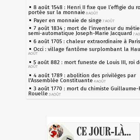
8 août 1548 : Henri II fixe que l’effigie du r
portée sur la monnaie
8 AOÛT
Payer en monnaie de singe
7 AOÛT
7 août 1834 : mort de l'inventeur du métier
semi-automatique Joseph-Marie Jacquard
7 A
6 août 1705 : chaleur extraordinaire à Pari
Occi : village fantôme surplombant la Ha
AOÛT
5 août 882 : mort funeste de Louis III, roi 
AOÛT
4 août 1789 : abolition des privilèges par
l'Assemblée Constituante
4 AOÛT
3 août 1770 : mort du chimiste Guillaume-
Rouelle
3 AOÛT
Musée Jean de La Fontaine : réouverture 
rénovation
2 AOÛT
2 août 1802 : Bonaparte est nommé consul
Sécheresses (Grandes), étés caniculaires à
AOÛT
les siècles
1er août 1589 : Henri III est poignardé à S
27 mai 1610 : supplice de François Ravailla
par Jacques Clément, moine jacobin
du roi Henri IV
1ER AOÛT