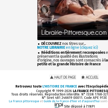
DÉCOUVREZ
nos titres sur...
NOTRE LIBRAIRIE
en ligne (cliquez ici)
Rééditions entièrement recomposées
e
préservant la qualité des illustrations
d'origine, nos ouvrages sont consacrés à
la
petite et la grande Histoire de France
Retrouvez toute
L'HISTOIRE DE FRANCE
avec l'Encyclopédi
Copyright © 1999-2026
LA FRANCE PITTORES
Tous droits réservés. Reproduction interdite. N° ISSN 1768-32
N° Siret 481 246619 00011. Code APE 913E
La France pittoresque
et
Guide de la France d'hier et d'aujourd'hui
sont 
Site déposé à l'INPI