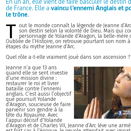
En un an, elle vient de faire basculer le desti
de France. Elle a
vaincu l’ennemi Anglais et po
le trône
.
T
out le monde connaît la légende de Jeanne d’Ar
son destin selon la volonté de Dieu. Mais qui co
personnage de Yolande d’Aragon, la belle-mère d
Oubliée de l’Histoire, on retrouve pourtant son nom à
étapes du mythe Jeanne d’Arc.
Quel rôle a-t-elle vraiment joué dans son ascension ?
Jeanne n’a que 13 ans
quand elle se sent investie
d’une mission divine :
restaurer le roi et livrer
bataille contre l’ennemi
anglais. C’est aussi l’objectif
que poursuit Yolande
d’Aragon, soucieuse de faire
parvenir son gendre à la
tête du Royaume. Avec
l’appui décisif d’Yolande
d’Aragon et de Charles VII, Jeanne d’Arc lève une arm
est fort car à l’époque, le peuple attendait avec impat