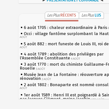
Les Plus
RÉCENTS
Les Plus
LUS
6 août 1705 : chaleur extraordinaire à Paris
Occi : village fantôme surplombant la Hau
AOÛT
5 août 882 : mort funeste de Louis III, roi d
AOÛT
4 août 1789 : abolition des privilèges par
l'Assemblée Constituante
4 AOÛT
3 août 1770 : mort du chimiste Guillaume-F
Rouelle
3 AOÛT
Musée Jean de La Fontaine : réouverture a
rénovation
2 AOÛT
2 août 1802 : Bonaparte est nommé consul 
AOÛT
1er août 1589 : Henri III est poignardé à Sa
par Jacques Clément, moine jacobin
1ER AOÛT
31 juillet 1899 : décret instaurant les moug