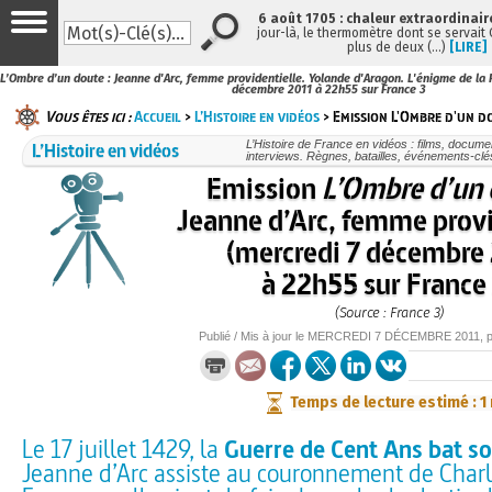
6 août 1705 : chaleur extraordinair
jour-là, le thermomètre dont se servait
plus de deux (…)
[LIRE]
L’Ombre d’un doute : Jeanne d'Arc, femme providentielle. Yolande d'Aragon. L'énigme de la 
décembre 2011 à 22h55 sur France 3
Vous êtes ici :
Accueil
>
L’Histoire en vidéos
> Emission L'Ombre d'un do
L’Histoire en vidéos
L’Histoire de France en vidéos : films, docume
interviews. Règnes, batailles, événements-clé
Emission
L’Ombre d’un
Jeanne d’Arc, femme provi
(mercredi 7 décembre
à 22h55 sur France
(Source : France 3)
Publié / Mis à jour le
MERCREDI
7 DÉCEMBRE 2011
, 
Temps de lecture estimé : 1
Le 17 juillet 1429, la
Guerre de Cent Ans bat so
Jeanne d’Arc assiste au couronnement de Charle