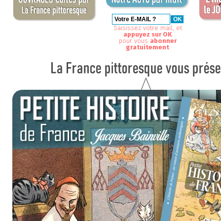
Saisissez votre mail, et
appuyez sur OK
pour vous
abonner
gratuitement