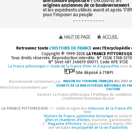
une sombre imposture ?
Découvrez les
origines anciennes de ce bouleversement
et les expédients utilisés avant et après 1789
pour l'imposer au peuple
- - - - - - - - - - -
Retrouvez toute
L'HISTOIRE DE FRANCE
avec l'Encyclopédie
Copyright © 1999-2026
LA FRANCE PITTORESQ
Tous droits réservés. Reproduction interdite. N° ISSN 1768-327
N° Siret 481 246619 00011. Code APE 913E
La France pittoresque
et
Guide de la France d'hier et d'aujourd'hui
sont d
Site déposé à l'INPI
Recommandé notamment par
MAISON DU TOURISME FRANÇAIS
dès 2003 e
SIGNETS DE LA BIBLIOTHÈQUE NATIONALE DE FR
Mentionné notamment par
CULTURE
Services La France pittoresque
|
Politique de confidenti
L'événement historique du jour
LA FRANCE PITTORESQUE :
1 - Guide en ligne des
richesses de la France d'h
1999 :
Histoire de France, patrimoine historique
et culturel
gîtes et chambres d'hôtes
, tourisme, gastronomie
2 -
Magazine d'histoire
36 pages couleur depuis 200
une véritable
encyclopédie de la vie d'autrefois