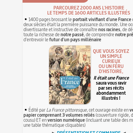
PARCOUREZ 2000 ANS L'HISTOIRE
LE TEMPS DE 1600 ARTICLES ILLUSTRÉS
1400 pages brossant le
portrait vivifiant d'une France
deux siècles était la première puissance du monde. Une oc
divertissante et instructive de connaître
nos racines
, de dé
toute la richesse de
notre passé
, de comprendre
notre pr
d'entrevoir le
futur d'un pays millénaire
QUE VOUS SOYEZ
UN SIMPLE
CURIEUX
OU UN FÉRU
D'HISTOIRE,
Il était une France
saura vous ravir
par ses récits
abondamment
illustrés !
Édité par
La France pittoresque
, cet ouvrage existe en
v
papier comprenant 3 volumes reliés
(couverture rigide, d
cousu) ET en
version numérique
(incluant une table des m
une table thématique cliquables)
►
PRÉSENTATION ET COMMANDE
◄