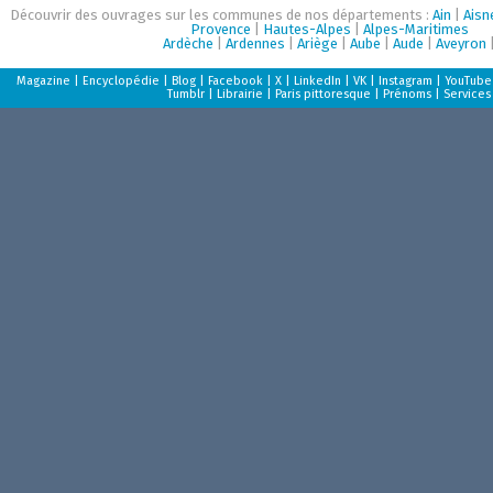
Découvrir des ouvrages sur les communes de nos départements :
Ain
|
Aisn
Provence
|
Hautes-Alpes
|
Alpes-Maritimes
Ardèche
|
Ardennes
|
Ariège
|
Aube
|
Aude
|
Aveyron
Magazine
|
Encyclopédie
|
Blog
|
Facebook
|
X
|
LinkedIn
|
VK
|
Instagram
|
YouTube
Tumblr
|
Librairie
|
Paris pittoresque
|
Prénoms
|
Services