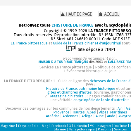
Retrouvez toute
L'HISTOIRE DE FRANCE
avec l'Encyclopédi
Copyright © 1999-2026
LA FRANCE PITTORES
Tous droits réservés. Reproduction interdite. N° ISSN 1768-32
N° Siret 481 246619 00011. Code APE 913E
La France pittoresque
et
Guide de la France d'hier et d'aujourd'hui
sont 
Site déposé à l'INPI
Recommandé notamment par...
MAISON DU TOURISME FRANÇAIS
dès 2003 et
L'ALLIANCE FR
Services La France pittoresque
|
Politique de confident
L'événement historique du jour
LA FRANCE PITTORESQUE :
1 - Guide en ligne des
richesses de la France d'
1999 :
Histoire de France, patrimoine historique
et cultur
gîtes et chambres d'hôtes
, tourisme, gastronom
2 -
Magazine d'histoire
36 pages couleur depuis 20
une véritable
encyclopédie de la vie d'autrefois
Découvrir des ouvrages sur les communes de nos départements :
Ain
|
Ai
Provence
|
Hautes-Alpes
|
Alpes-Maritimes
Ardèche
|
Ardennes
|
Ariège
|
Aube
|
Aude
|
Aveyro
Magazine
|
Encyclopédie
|
Blog
|
Facebook
|
X
|
LinkedIn
|
VK
|
Instagram
|
YouTube
|
Librairie
|
Paris pittoresque
|
Prénoms
|
Services