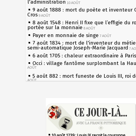
l'administration
10 AOÛT
9 août 1888 : mort du poète et inventeur 
Cros
9 AOÛT
8 août 1548 : Henri II fixe que l’effigie du r
portée sur la monnaie
8 AOÛT
Payer en monnaie de singe
7 AOÛT
7 août 1834 : mort de l'inventeur du métier
semi-automatique Joseph-Marie Jacquard
7 A
6 août 1705 : chaleur extraordinaire à Pari
Occi : village fantôme surplombant la Ha
AOÛT
5 août 882 : mort funeste de Louis III, roi 
AOÛT
4 août 1789 : abolition des privilèges par
l'Assemblée Constituante
4 AOÛT
Sécheresses (Grandes), étés caniculaires à
3 août 1770 : mort du chimiste Guillaume-
les siècles
Rouelle
3 AOÛT
27 mai 1610 : supplice de François Ravailla
Musée Jean de La Fontaine : réouverture 
du roi Henri IV
rénovation
2 AOÛT
Pierre qui roule n'amasse pas mousse
2 août 1802 : Bonaparte est nommé consul
Qui aime bien châtie bien
AOÛT