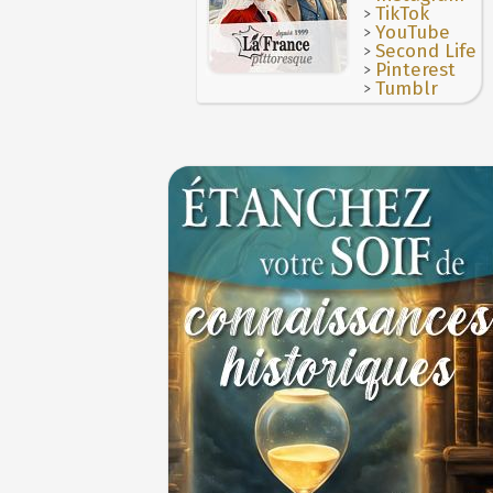
>
3 juillet 987 : Hugues Capet est couronné e
TikTok
des Francs à Noyon
>
YouTube
3 JUILLET
>
Second Life
>
Pinterest
>
Tumblr