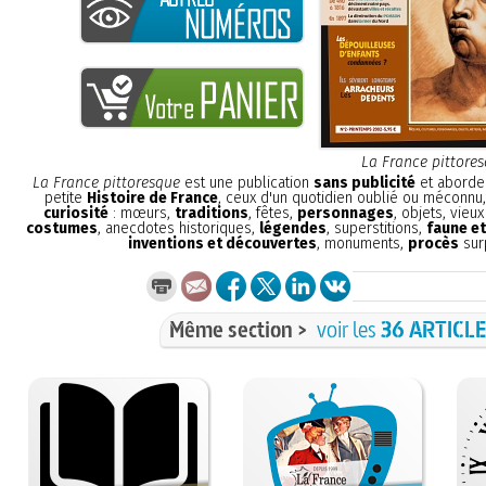
La France pittore
La France pittoresque
est une publication
sans publicité
et aborde 
petite
Histoire de France
, ceux d'un quotidien oublié ou méconnu
curiosité
: mœurs,
traditions
, fêtes,
personnages
, objets, vieu
costumes
, anecdotes historiques,
légendes
, superstitions,
faune et
inventions et découvertes
, monuments,
procès
sur
Même section >
voir les
36 ARTICL