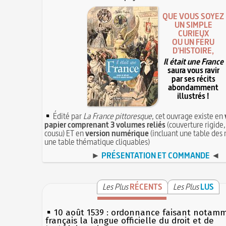
QUE VOUS SOYEZ
UN SIMPLE
CURIEUX
OU UN FÉRU
D'HISTOIRE,
Il était une France
saura vous ravir
par ses récits
abondamment
illustrés !
Édité par
La France pittoresque
, cet ouvrage existe en
papier comprenant 3 volumes reliés
(couverture rigide,
cousu) ET en
version numérique
(incluant une table des 
une table thématique cliquables)
►
PRÉSENTATION ET COMMANDE
◄
Les Plus
RÉCENTS
Les Plus
LUS
10 août 1539 : ordonnance faisant notam
français la langue officielle du droit et de