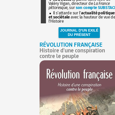
Valéry Vigan, directeur de
La France
pittoresque
, sur
son compte SUBSTAC
Il s'attarde sur l'
actualité politique
et sociétale
avec la hauteur de vue d
l'Histoire
JOURNAL D'UN EXILÉ
DU PRÉSENT
RÉVOLUTION FRANÇAISE
Histoire d'une conspiration
contre le peuple