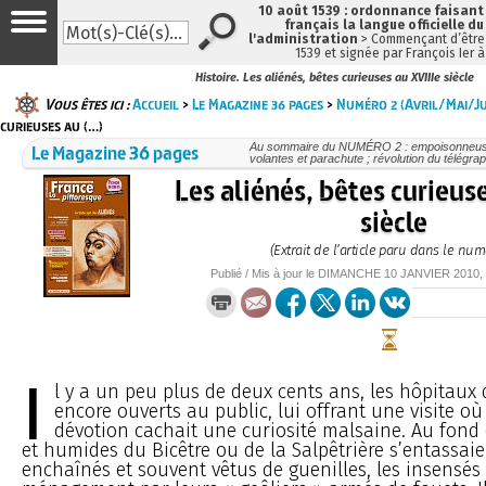
10 août 1539 : ordonnance faisan
français la langue officielle du
l'administration
> Commençant d’être 
1539 et signée par François Ier 
Histoire. Les aliénés, bêtes curieuses au XVIIIe siècle
Vous êtes ici :
Accueil
>
Le Magazine 36 pages
>
Numéro 2 (Avril/Mai/Ju
curieuses au (…)
Le Magazine 36 pages
Au sommaire du NUMÉRO 2 : empoisonneuse
volantes et parachute ; révolution du télégrap
Les aliénés, bêtes curieus
siècle
(Extrait de l’article paru dans le num
Publié / Mis à jour le
DIMANCHE
10 JANVIER 2010
,
I
l y a un peu plus de deux cents ans, les hôpitaux 
encore ouverts au public, lui offrant une visite où
dévotion cachait une curiosité malsaine. Au fond
et humides du Bicêtre ou de la Salpêtrière s’entassaie
enchaînés et souvent vêtus de guenilles, les insensés 