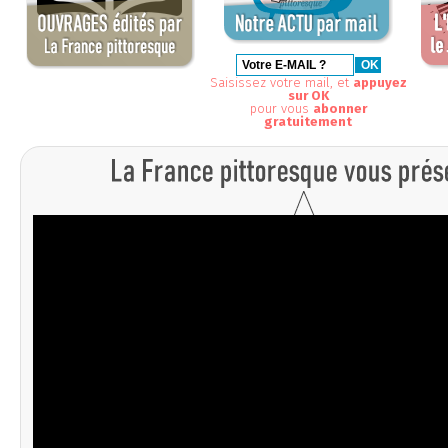
Saisissez votre mail, et
appuyez
sur OK
pour vous
abonner
gratuitement