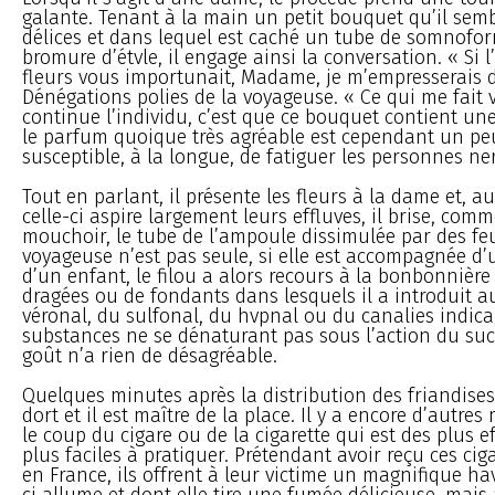
galante. Tenant à la main un petit bouquet qu’il semb
délices et dans lequel est caché un tube de somnofo
bromure d’étvle, il engage ainsi la conversation. « Si 
fleurs vous importunait, Madame, je m’empresserais de
Dénégations polies de la voyageuse. « Ce qui me fait v
continue l’individu, c’est que ce bouquet contient un
le parfum quoique très agréable est cependant un peu
susceptible, à la longue, de fatiguer les personnes ne
Tout en parlant, il présente les fleurs à la dame et,
celle-ci aspire largement leurs effluves, il brise, com
mouchoir, le tube de l’ampoule dissimulée par des feui
voyageuse n’est pas seule, si elle est accompagnée 
d’un enfant, le filou a alors recours à la bonbonnière
dragées ou de fondants dans lesquels il a introduit 
véronal, du sulfonal, du hvpnal ou du canalies indica
substances ne se dénaturant pas sous l’action du sucr
goût n’a rien de désagréable.
Quelques minutes après la distribution des friandises
dort et il est maître de la place. Il y a encore d’autres
le coup du cigare ou de la cigarette qui est des plus ef
plus faciles à pratiquer. Prétendant avoir reçu ces cig
en France, ils offrent à leur victime un magnifique ha
ci allume et dont elle tire une fumée délicieuse, mai