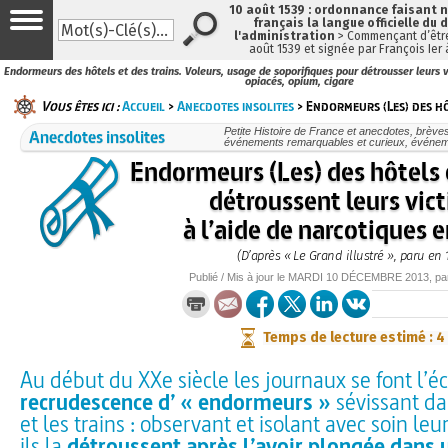
10 août 1539 : ordonnance faisant
français la langue officielle du 
l'administration
> Commençant d’être
août 1539 et signée par François Ier
Endormeurs des hôtels et des trains. Voleurs, usage de soporifiques pour détrousser leurs 
opiacés, opium, cigare
Vous êtes ici :
Accueil
>
Anecdotes insolites
> Endormeurs (Les) des hô
Anecdotes insolites
Petite Histoire de France et anecdotes, brèves e
événements remarquables et curieux, événe
Endormeurs (Les) des hôtels e
détroussent leurs vic
à l’aide de narcotiques
(D’après « Le Grand illustré », paru en 
Publié / Mis à jour le
MARDI
10 DÉCEMBRE 2013
, p
Temps de lecture estimé : 4
Au début du XXe siècle les journaux se font l’é
recrudescence d’ « endormeurs »
sévissant da
et les trains : observant et isolant avec soin leu
ils la
détroussent après l’avoir plongée dans 