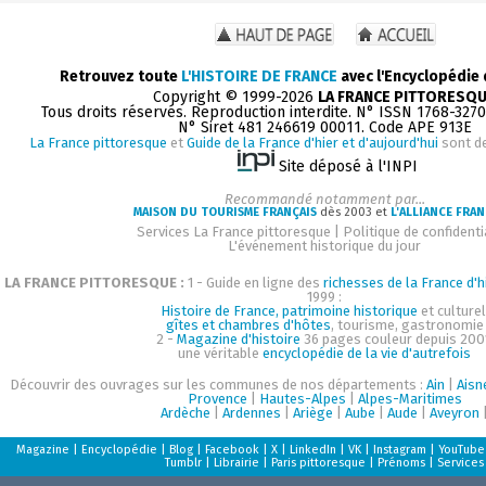
Retrouvez toute
L'HISTOIRE DE FRANCE
avec l'Encyclopédie
Copyright © 1999-2026
LA FRANCE PITTORESQ
Tous droits réservés. Reproduction interdite. N° ISSN 1768-327
N° Siret 481 246619 00011. Code APE 913E
La France pittoresque
et
Guide de la France d'hier et d'aujourd'hui
sont d
Site déposé à l'INPI
Recommandé notamment par...
MAISON DU TOURISME FRANÇAIS
dès 2003 et
L'ALLIANCE FRAN
Services La France pittoresque
|
Politique de confidenti
L'événement historique du jour
LA FRANCE PITTORESQUE :
1 - Guide en ligne des
richesses de la France d'h
1999 :
Histoire de France, patrimoine historique
et culturel
gîtes et chambres d'hôtes
, tourisme, gastronomie
2 -
Magazine d'histoire
36 pages couleur depuis 200
une véritable
encyclopédie de la vie d'autrefois
Découvrir des ouvrages sur les communes de nos départements :
Ain
|
Aisn
Provence
|
Hautes-Alpes
|
Alpes-Maritimes
Ardèche
|
Ardennes
|
Ariège
|
Aube
|
Aude
|
Aveyron
Magazine
|
Encyclopédie
|
Blog
|
Facebook
|
X
|
LinkedIn
|
VK
|
Instagram
|
YouTube
Tumblr
|
Librairie
|
Paris pittoresque
|
Prénoms
|
Services