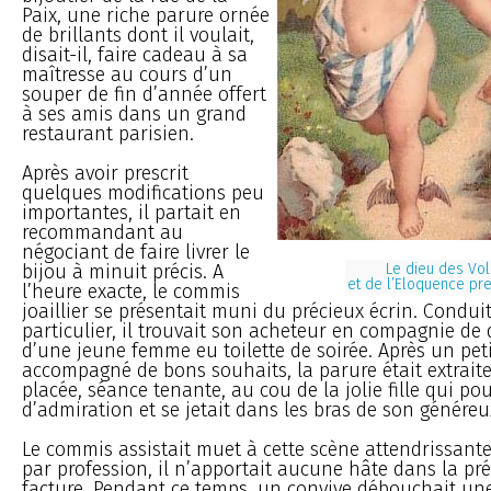
Paix, une riche parure ornée
de brillants dont il voulait,
disait-il, faire cadeau à sa
maîtresse au cours d’un
souper de fin d’année offert
à ses amis dans un grand
restaurant parisien.
Après avoir prescrit
quelques modifications peu
importantes, il partait en
recommandant au
négociant de faire livrer le
bijou à minuit précis. A
Le dieu des Vo
et de l’Eloquence pre
l’heure exacte, le commis
joaillier se présentait muni du précieux écrin. Condu
particulier, il trouvait son acheteur en compagnie d
d’une jeune femme eu toilette de soirée. Après un pe
accompagné de bons souhaits, la parure était extraite
placée, séance tenante, au cou de la jolie fille qui pou
d’admiration et se jetait dans les bras de son généreu
Le commis assistait muet à cette scène attendrissante
par profession, il n’apportait aucune hâte dans la pr
facture. Pendant ce temps, un convive débouchait une