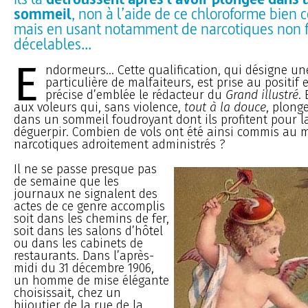
sommeil
, non à l’aide de ce chloroforme bien 
mais en usant notamment de narcotiques non 
décelables...
E
ndormeurs... Cette qualification, qui désigne un
particulière de malfaiteurs, est prise au positif 
précise d’emblée le rédacteur du
Grand illustré
.
aux voleurs qui, sans violence,
tout à la douce
, plong
dans un sommeil foudroyant dont ils profitent pour la
déguerpir. Combien de vols ont été ainsi commis au 
narcotiques adroitement administrés ?
Il ne se passe presque pas
de semaine que les
journaux ne signalent des
actes de ce genre accomplis
soit dans les chemins de fer,
soit dans les salons d’hôtel
ou dans les cabinets de
restaurants. Dans l’après-
midi du 31 décembre 1906,
un homme de mise élégante
choisissait, chez un
bijoutier de la rue de la