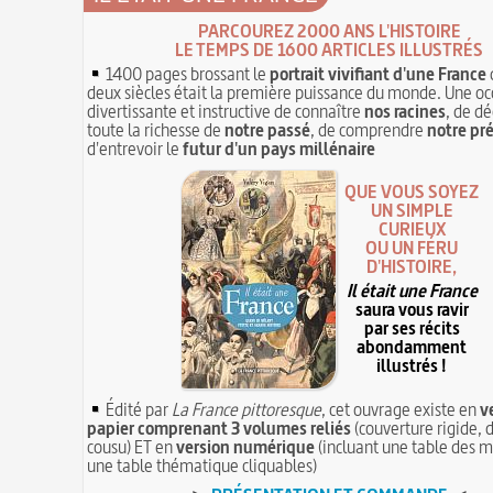
PARCOUREZ 2000 ANS L'HISTOIRE
LE TEMPS DE 1600 ARTICLES ILLUSTRÉS
1400 pages brossant le
portrait vivifiant d'une France
deux siècles était la première puissance du monde. Une oc
divertissante et instructive de connaître
nos racines
, de dé
toute la richesse de
notre passé
, de comprendre
notre pr
d'entrevoir le
futur d'un pays millénaire
QUE VOUS SOYEZ
UN SIMPLE
CURIEUX
OU UN FÉRU
D'HISTOIRE,
Il était une France
saura vous ravir
par ses récits
abondamment
illustrés !
Édité par
La France pittoresque
, cet ouvrage existe en
v
papier comprenant 3 volumes reliés
(couverture rigide, d
cousu) ET en
version numérique
(incluant une table des m
une table thématique cliquables)