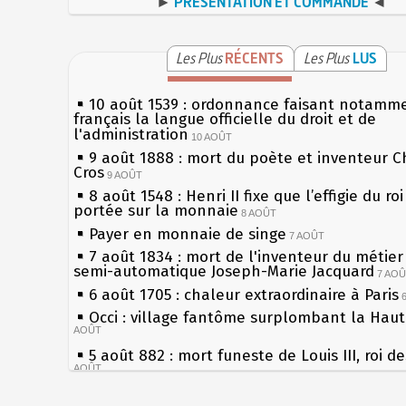
►
PRÉSENTATION ET COMMANDE
◄
Les Plus
RÉCENTS
Les Plus
LUS
10 août 1539 : ordonnance faisant notamm
français la langue officielle du droit et de
l'administration
10 AOÛT
9 août 1888 : mort du poète et inventeur C
Cros
9 AOÛT
8 août 1548 : Henri II fixe que l’effigie du ro
portée sur la monnaie
8 AOÛT
Payer en monnaie de singe
7 AOÛT
7 août 1834 : mort de l'inventeur du métier 
semi-automatique Joseph-Marie Jacquard
7 AO
6 août 1705 : chaleur extraordinaire à Paris
Occi : village fantôme surplombant la Hau
AOÛT
5 août 882 : mort funeste de Louis III, roi d
AOÛT
4 août 1789 : abolition des privilèges par