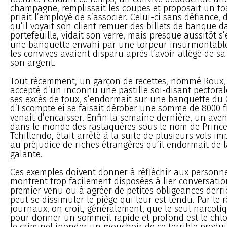
champagne, remplissait les coupes et proposait un to
priait l’employé de s’associer. Celui-ci sans défiance, 
qu’il voyait son client remuer des billets de banque 
portefeuille, vidait son verre, mais presque aussitôt s’
une banquette envahi par une torpeur insurmontable.
les convives avaient disparu après l’avoir allégé de sa
son argent.
Tout récemment, un garçon de recettes, nommé Roux, 
accepté d’un inconnu une pastille soi-disant pectora
ses excès de toux, s’endormait sur une banquette du
d’Escompte ei se faisait dérober une somme de 8000 f
venait d’encaisser. Enfin la semaine dernière, un ave
dans le monde des rastaquères sous le nom de Princ
Tchillendo, était arrêté à la suite de plusieurs vols 
au préjudice de riches étrangères qu’il endormait de l
galante.
Ces exemples doivent donner à réfléchir aux personne
montrent trop facilement disposées à lier conversatio
premier venu ou à agréer de petites obligeances derri
peut se dissimuler le piège qui leur est tendu. Par le r
journaux, on croit, généralement, que le seul narcot
pour donner un sommeil rapide et profond est le chlo
le criminel inonder un mouchoir de ce terrible produi