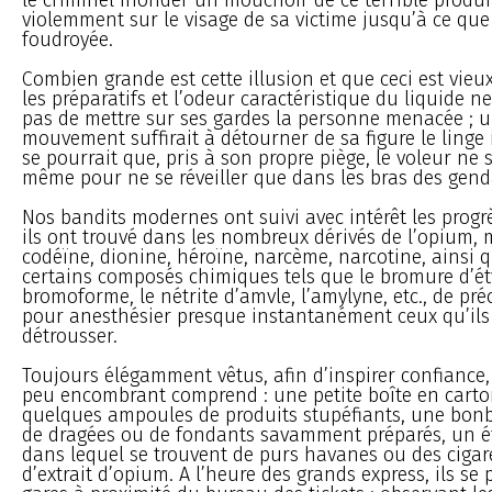
violemment sur le visage de sa victime jusqu’à ce que
foudroyée.
Combien grande est cette illusion et que ceci est vieux
les préparatifs et l’odeur caractéristique du liquide 
pas de mettre sur ses gardes la personne menacée ; 
mouvement suffirait à détourner de sa figure le linge i
se pourrait que, pris à son propre piège, le voleur ne 
même pour ne se réveiller que dans les bras des gen
Nos bandits modernes ont suivi avec intérêt les progrè
ils ont trouvé dans les nombreux dérivés de l’opium,
codéïne, dionine, héroïne, narcème, narcotine, ainsi 
certains composés chimiques tels que le bromure d’étv
bromoforme, le nétrite d’amvle, l’amylyne, etc., de pré
pour anesthésier presque instantanément ceux qu’ils
détrousser.
Toujours élégamment vêtus, afin d’inspirer confiance,
peu encombrant comprend : une petite boîte en cart
quelques ampoules de produits stupéfiants, une bon
de dragées ou de fondants savamment préparés, un ét
dans lequel se trouvent de purs havanes ou des cigar
d’extrait d’opium. A l’heure des grands express, ils se