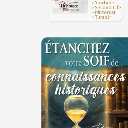
des Francs à Noyon
>
YouTube
3 JUILLET
>
Second Life
>
Pinterest
>
Tumblr