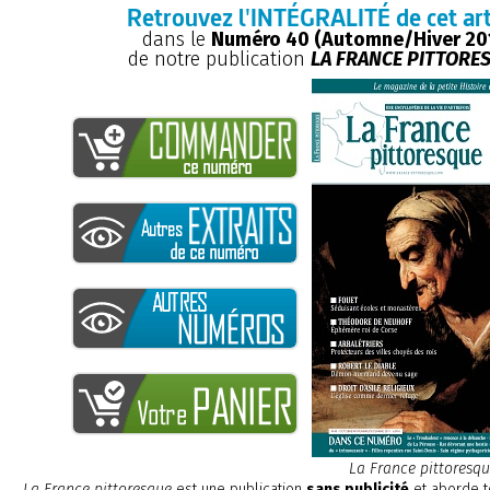
Retrouvez l'INTÉGRALITÉ de cet art
dans le
Numéro 40 (Automne/Hiver 20
de notre publication
LA FRANCE PITTORE
La France pittoresq
La France pittoresque
est une publication
sans publicité
et aborde t