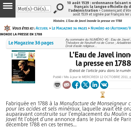
10 août 1539 : ordonnance faisant
français la langue officielle du 
l'administration
> Commençant d’être
août 1539 et signée par François Ier
Histoire. L'Eau de Javel inonde la presse en 1788
Vous êtes ici :
Accueil
>
Le Magazine 36 pages
>
Numéro 40 (Automne/Hi
inonde la presse en 1788
Au sommaire du NUMÉRO 40 : Eau de Javel ; 
Le Magazine 36 pages
Théodore de Neuhoff roi de Corse ; Arbalétriers
Droit d’asile religieux...
L’Eau de Javel ino
la presse en 178
(Extrait de l’article paru dans le numér
Publié / Mis à jour le
MERCREDI
12 OCTOBRE 2011
, 
Fabriquée en 1788 à la
Manufacture de Monseigneur c
pour les acides et sels minéraux
, laquelle avait été o
auparavant construite sur l’emplacement du
Moulin d
Javel
fit l’objet d’une annonce dans le Journal de Pari
décembre 1788 en ces termes...