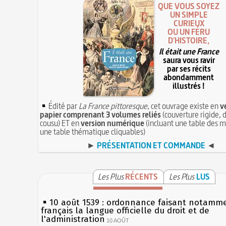
QUE VOUS SOYEZ
UN SIMPLE
CURIEUX
OU UN FÉRU
D'HISTOIRE,
Il était une France
saura vous ravir
par ses récits
abondamment
illustrés !
Édité par
La France pittoresque
, cet ouvrage existe en
v
papier comprenant 3 volumes reliés
(couverture rigide, d
cousu) ET en
version numérique
(incluant une table des m
une table thématique cliquables)
►
PRÉSENTATION ET COMMANDE
◄
Les Plus
RÉCENTS
Les Plus
LUS
10 août 1539 : ordonnance faisant notamm
français la langue officielle du droit et de
l'administration
10 AOÛT