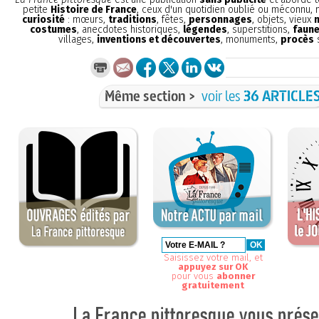
petite
Histoire de France
, ceux d'un quotidien oublié ou méconnu,
curiosité
: mœurs,
traditions
, fêtes,
personnages
, objets, vieux
costumes
, anecdotes historiques,
légendes
, superstitions,
faune
villages,
inventions et découvertes
, monuments,
procès
s
Même section >
voir les
36 ARTICLE
Saisissez votre mail, et
appuyez sur OK
pour vous
abonner
gratuitement