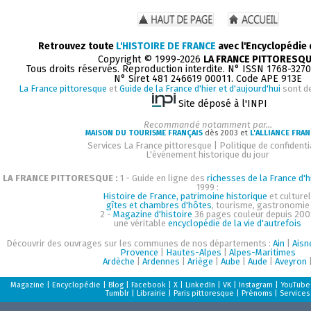
Retrouvez toute
L'HISTOIRE DE FRANCE
avec l'Encyclopédie
Copyright © 1999-2026
LA FRANCE PITTORESQ
Tous droits réservés. Reproduction interdite. N° ISSN 1768-327
N° Siret 481 246619 00011. Code APE 913E
La France pittoresque
et
Guide de la France d'hier et d'aujourd'hui
sont d
Site déposé à l'INPI
Recommandé notamment par...
MAISON DU TOURISME FRANÇAIS
dès 2003 et
L'ALLIANCE FRAN
Services La France pittoresque
|
Politique de confidenti
L'événement historique du jour
LA FRANCE PITTORESQUE :
1 - Guide en ligne des
richesses de la France d'h
1999 :
Histoire de France, patrimoine historique
et culturel
gîtes et chambres d'hôtes
, tourisme, gastronomie
2 -
Magazine d'histoire
36 pages couleur depuis 200
une véritable
encyclopédie de la vie d'autrefois
Découvrir des ouvrages sur les communes de nos départements :
Ain
|
Aisn
Provence
|
Hautes-Alpes
|
Alpes-Maritimes
Ardèche
|
Ardennes
|
Ariège
|
Aube
|
Aude
|
Aveyron
Magazine
|
Encyclopédie
|
Blog
|
Facebook
|
X
|
LinkedIn
|
VK
|
Instagram
|
YouTube
Tumblr
|
Librairie
|
Paris pittoresque
|
Prénoms
|
Services