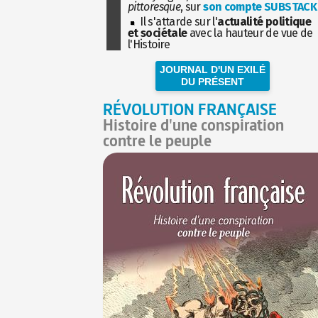
pittoresque
, sur
son compte SUBSTACK
Il s'attarde sur l'
actualité politique
et sociétale
avec la hauteur de vue de
l'Histoire
JOURNAL D'UN EXILÉ
DU PRÉSENT
RÉVOLUTION FRANÇAISE
Histoire d'une conspiration
contre le peuple