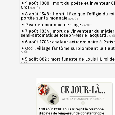
9 août 1888 : mort du poète et inventeur C
Cros
9 AOÛT
8 août 1548 : Henri II fixe que l’effigie du ro
portée sur la monnaie
8 AOÛT
Payer en monnaie de singe
7 AOÛT
7 août 1834 : mort de l'inventeur du métier 
semi-automatique Joseph-Marie Jacquard
7 AO
6 août 1705 : chaleur extraordinaire à Paris
Occi : village fantôme surplombant la Hau
AOÛT
5 août 882 : mort funeste de Louis III, roi d
AOÛT
4 août 1789 : abolition des privilèges par
l'Assemblée Constituante
4 AOÛT
Sécheresses (Grandes), étés caniculaires à 
3 août 1770 : mort du chimiste Guillaume-F
les siècles
Rouelle
3 AOÛT
27 mai 1610 : supplice de François Ravaillac
Musée Jean de La Fontaine : réouverture a
du roi Henri IV
rénovation
2 AOÛT
Pierre qui roule n'amasse pas mousse
2 août 1802 : Bonaparte est nommé consul 
Qui aime bien châtie bien
AOÛT
Tout vient à point à qui sait attendre
1er août 1589 : Henri III est poignardé à Sa