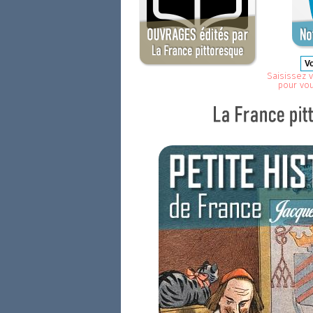
Saisissez v
pour vo