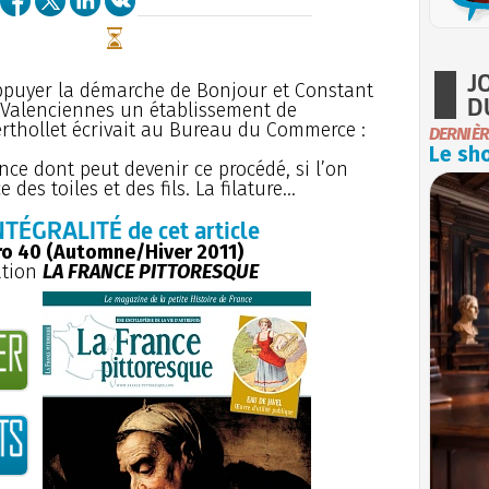
J
 appuyer la démarche de Bonjour et Constant
D
 Valenciennes un établissement de
erthollet écrivait au Bureau du Commerce :
DERNIÈR
Le sho
ce dont peut devenir ce procédé, si l’on
s toiles et des fils. La filature...
NTÉGRALITÉ de cet article
o 40 (Automne/Hiver 2011)
ation
LA FRANCE PITTORESQUE