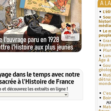
À L
L'él
Sous
histo
média
Le m
peuple
Gra
Bayar
Plum
Lun
Âge à 
Gouf
géolo
yage dans le temps avec notre
Muti
acrée à l'Histoire de France
détrui
monde
et découvrez les extraits en ligne !
C'es
Boir
MA
Mate