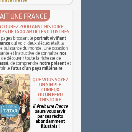
 maternelle
TAIT UNE FRANCE
RCOUREZ 2000 ANS L'HISTOIRE
MPS DE 1600 ARTICLES ILLUSTRÉS
pages brossant le
portrait vivifiant
rance
qui voici deux siècles était la
e puissance du monde. Une occasion
sante et instructive de connaître
nos
, de découvrir toute la richesse de
assé
, de comprendre
notre présent
et
oir le
futur d'un pays millénaire
QUE VOUS SOYEZ
UN SIMPLE
CURIEUX
OU UN FÉRU
D'HISTOIRE,
Il était une France
saura vous ravir
par ses récits
abondamment
illustrés !