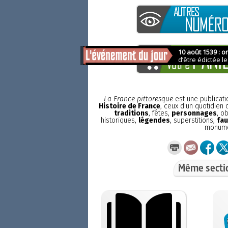
La France pittoresque
est une publicat
Histoire de France
, ceux d'un quotidien
traditions
, fêtes,
personnages
, o
historiques,
légendes
, superstitions,
fau
monum
Même secti