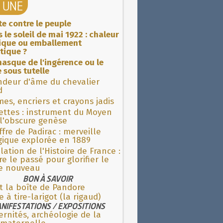
A UNE
ite contre le peuple
 le soleil de mai 1922 : chaleur
rique ou emballement
tique ?
asque de l'ingérence ou le
 sous tutelle
ndeur d'âme du chevalier
d
es, encriers et crayons jadis
ettes : instrument du Moyen
l'obscure genèse
fre de Padirac : merveille
gique explorée en 1889
lation de l'Histoire de France :
re le passé pour glorifier le
 nouveau
BON À SAVOIR
t la boîte de Pandore
e à tire-larigot (la rigaud)
NIFESTATIONS / EXPOSITIONS
rnités, archéologie de la