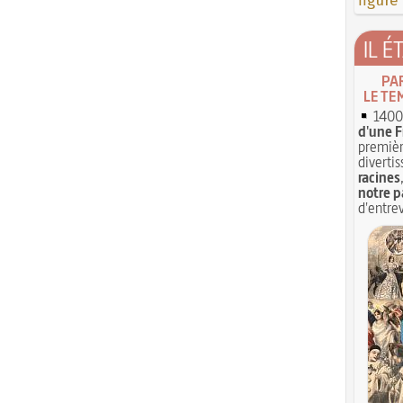
figure
IL É
PA
LE TE
1400 
d'une F
premièr
divertis
racines
notre p
d'entrev