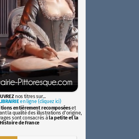
UVREZ
nos titres sur...
IBRAIRIE
en ligne (cliquez ici)
itions entièrement recomposées
et
nt la qualité des illustrations d'origine,
rages sont consacrés à
la petite et la
Histoire de France