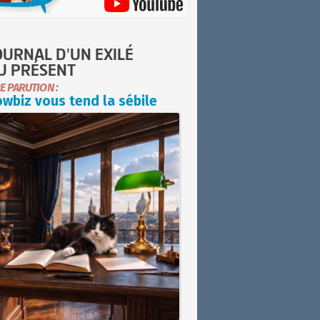
OURNAL D'UN EXILÉ
U PRÉSENT
E PARUTION :
wbiz vous tend la sébile