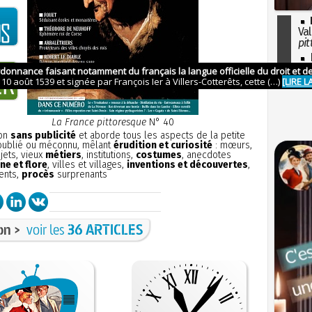
Val
pit
I
so
l'H
La France pittoresque
N° 40
ion
sans publicité
et aborde tous les aspects de la petite
 oublié ou méconnu, mêlant
érudition et curiosité
: mœurs,
bjets, vieux
métiers
, institutions,
costumes
, anecdotes
ne et flore
, villes et villages,
inventions et découvertes
,
ents,
procès
surprenants
on >
voir les
36 ARTICLES