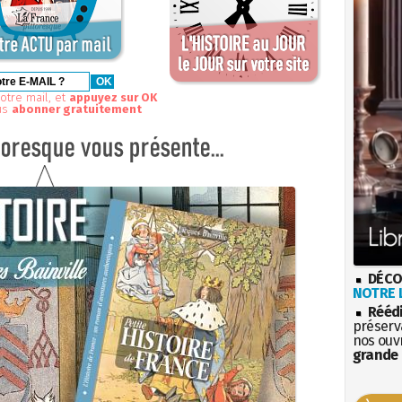
otre mail, et
appuyez sur OK
us
abonner gratuitement
DÉCO
NOTRE L
Rééd
préserva
nos ouv
grande 