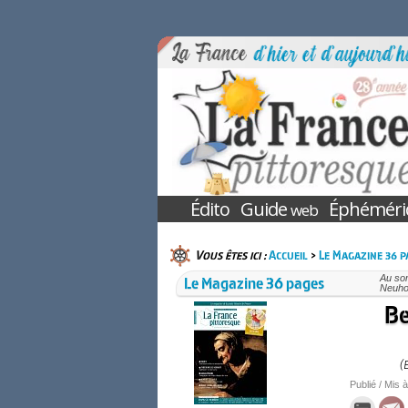
Édito
Guide
Éphéméri
web
Vous êtes ici :
Accueil
>
Le Magazine 36 p
Le Magazine 36 pages
Au so
Neuhof
Be
(
Publié / Mis à