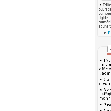
Édité
ouvrage
compren
rigide, 
numéri
et une 
►
P
10 
notam
offici
l'admi
9 a
inven
8 ao
l’effi
monn
Pay
7 a