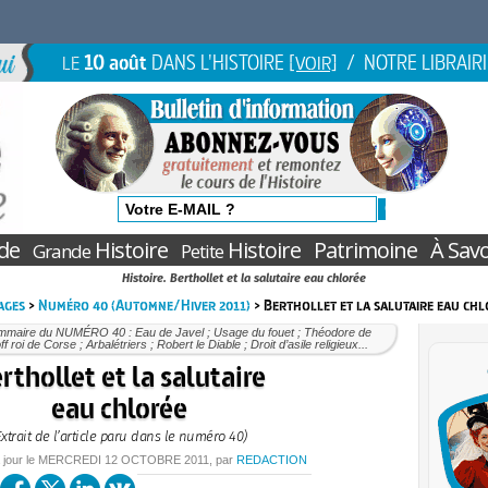
10 août
DANS L'HISTOIRE
/ NOTRE LIBRAIR
LE
[VOIR]
de
Histoire
Histoire
Patrimoine
À Savo
Grande
Petite
Histoire. Berthollet et la salutaire eau chlorée
ages
>
Numéro 40 (Automne/Hiver 2011)
> Berthollet et la salutaire eau chl
mmaire du NUMÉRO 40 : Eau de Javel ; Usage du fouet ; Théodore de
f roi de Corse ; Arbalétriers ; Robert le Diable ; Droit d’asile religieux...
rthollet et la salutaire
eau chlorée
Extrait de l’article paru dans le numéro 40)
 jour le
MERCREDI
12 OCTOBRE 2011
, par
REDACTION