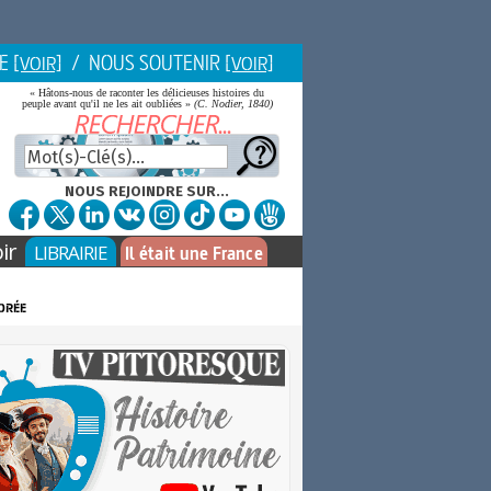
IE
/ NOUS SOUTENIR
[VOIR]
[VOIR]
« Hâtons-nous de raconter les délicieuses histoires du
peuple avant qu'il ne les ait oubliées »
(C. Nodier, 1840)
NOUS REJOINDRE SUR...
ir
LIBRAIRIE
Il était une France
orée