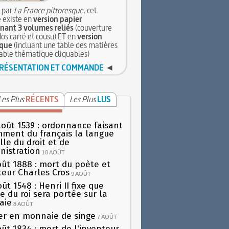
 par
La France pittoresque
, cet
 existe en
version papier
ant 3 volumes reliés
(couverture
dos carré et cousu) ET en
version
que
(incluant une table des matières
table thématique cliquables)
RÉSENTATION ET COMMANDE
◄
Les Plus
RÉCENTS
Les Plus
LUS
août 1539 : ordonnance faisant
ment du français la langue
elle du droit et de
nistration
10 AOÛT
oût 1888 : mort du poète et
teur Charles Cros
9 AOÛT
ût 1548 : Henri II fixe que
gie du roi sera portée sur la
aie
8 AOÛT
er en monnaie de singe
7 AOÛT
oût 1834 : mort de l'inventeur