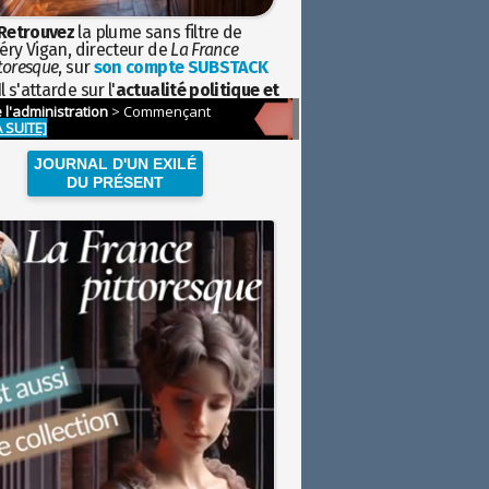
Retrouvez
la plume sans filtre de
éry Vigan, directeur de
La France
toresque
, sur
son compte SUBSTACK
l s'attarde sur l'
actualité politique et
ciétale
avec la hauteur de vue de
istoire
JOURNAL D'UN EXILÉ
DU PRÉSENT