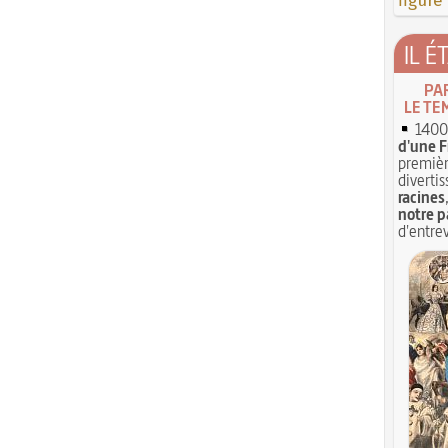
figure
IL É
PA
LE TE
1400 
d'une F
premièr
divertis
racines
notre p
d'entrev