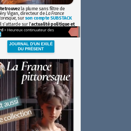
Retrouvez
la plume sans filtre de
éry Vigan, directeur de
La France
toresque
, sur
son compte SUBSTACK
l s'attarde sur l'
actualité politique et
ciétale
avec la hauteur de vue de
istoire
JOURNAL D'UN EXILÉ
DU PRÉSENT