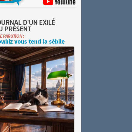
OURNAL D'UN EXILÉ
U PRÉSENT
E PARUTION :
wbiz vous tend la sébile