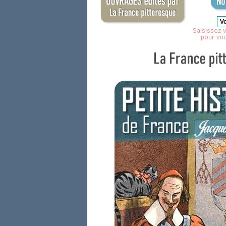
Saisissez v
pour vo