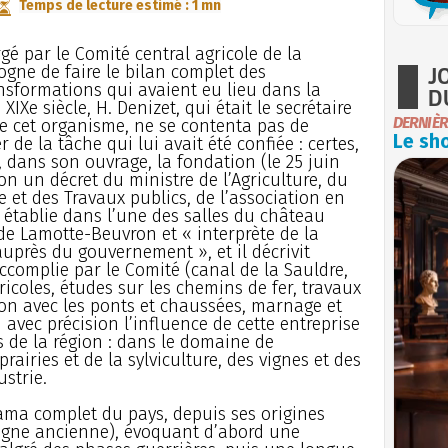
Temps de lecture estimé : 1 mn
gé par le Comité central agricole de la
J
ogne de faire le bilan complet des
nsformations qui avaient eu lieu dans la
D
XIXe siècle, H. Denizet, qui était le secrétaire
DERNIÈR
e cet organisme, ne se contenta pas de
Le sho
r de la tâche qui lui avait été confiée : certes,
, dans son ouvrage, la fondation (le 25 juin
lon un décret du ministre de l’Agriculture, du
et des Travaux publics, de l’association en
 établie dans l’une des salles du château
de Lamotte-Beuvron et « interprète de la
uprès du gouvernement », et il décrivit
ccomplie par le Comité (canal de la Sauldre,
ricoles, études sur les chemins de fer, travaux
on avec les ponts et chaussées, marnage et
 avec précision l’influence de cette entreprise
s de la région : dans le domaine de
 prairies et de la sylviculture, des vignes et des
strie.
rama complet du pays, depuis ses origines
logne ancienne), évoquant d’abord une