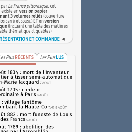
 par
La France pittoresque
, cet
 existe en
version papier
ant 3 volumes reliés
(couverture
dos carré et cousu) ET en
version
que
(incluant une table des matières
table thématique cliquables)
RÉSENTATION ET COMMANDE
◄
Les Plus
RÉCENTS
Les Plus
LUS
oût 1834 : mort de l'inventeur
tier à tisser semi-automatique
h-Marie Jacquard
7 AOÛT
oût 1705 : chaleur
rdinaire à Paris
6 AOÛT
 : village fantôme
ombant la Haute-Corse
5 AOÛT
oût 882 : mort funeste de Louis
oi des Francs
5 AOÛT
oût 1789 : abolition des
lèges par l'Assemblée