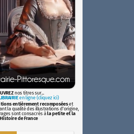
UVREZ
nos titres sur...
IBRAIRIE
en ligne (cliquez ici)
itions entièrement recomposées
et
nt la qualité des illustrations d'origine,
rages sont consacrés à
la petite et la
Histoire de France