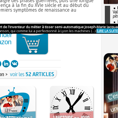
malgré des phases guerrières, puis une longue
ça à la fin du XVIe siècle et au début du
 premiers symptômes de renaissance au
Val
pit
I
so
l'H
nder
azon
on >
voir les
52 ARTICLES