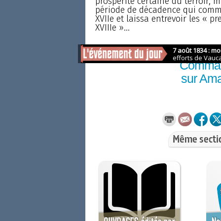
prospérité certaine du terroir, 
période de décadence qui commen
XVIIe et laissa entrevoir les «
XVIIIe »...
Comma
sur Am
Même secti