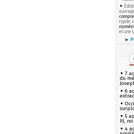
Édité
ouvrage
compren
rigide, 
numéri
et une 
►
P
7 a
du mé
Josep
6 a
extrao
Occi
surpl
5 a
III, r
4 a
privi