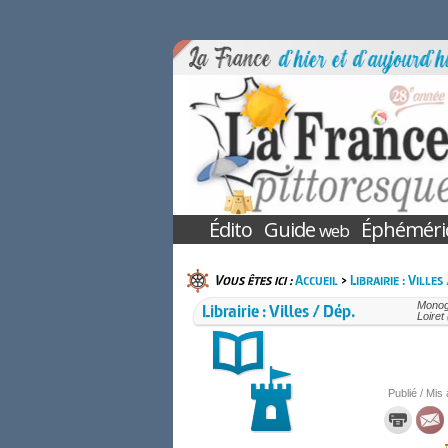
Édito
Guide
Éphéméri
web
Vous êtes ici :
Accueil
>
Librairie : Villes
Librairie : Villes / Dép.
Monogr
Loiret
Publié / Mis 