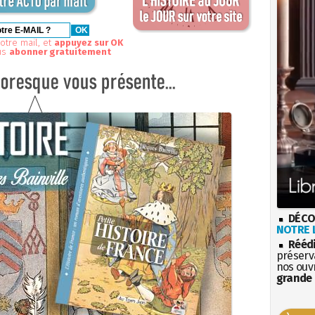
otre mail, et
appuyez sur OK
us
abonner gratuitement
DÉCO
NOTRE L
Rééd
préserva
nos ouv
grande 