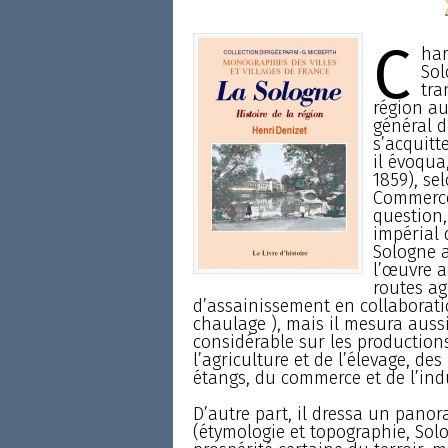
C
har
Sol
tra
région au 
général d
s’acquitte
il évoqua
1859), se
Commerce 
question,
impérial 
Sologne a
l’œuvre a
routes ag
d’assainissement en collaborati
chaulage ), mais il mesura aussi
considérable sur les production
l’agriculture et de l’élevage, des
étangs, du commerce et de l’indu
D’autre part, il dressa un pano
(étymologie et topographie, So