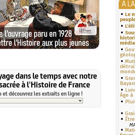
À L
Le m
peuple
L'él
Sous
histo
média
Gouf
géolo
Muti
détrui
monde
yage dans le temps avec notre
Gra
acrée à l'Histoire de France
Bayar
Lun
et découvrez les extraits en ligne !
Âge à 
Plum
Grai
Être
MA
Mate