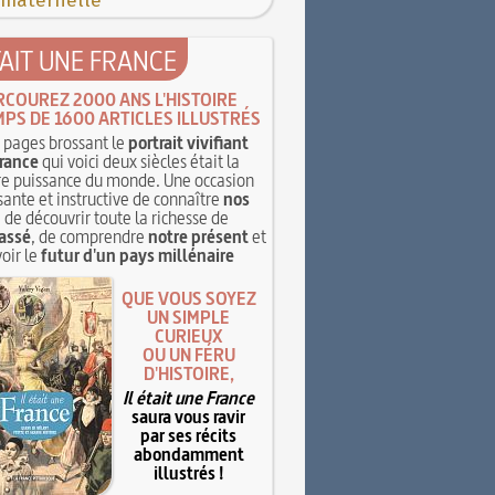
 maternelle
TAIT UNE FRANCE
RCOUREZ 2000 ANS L'HISTOIRE
MPS DE 1600 ARTICLES ILLUSTRÉS
pages brossant le
portrait vivifiant
rance
qui voici deux siècles était la
e puissance du monde. Une occasion
sante et instructive de connaître
nos
, de découvrir toute la richesse de
assé
, de comprendre
notre présent
et
oir le
futur d'un pays millénaire
QUE VOUS SOYEZ
UN SIMPLE
CURIEUX
OU UN FÉRU
D'HISTOIRE,
Il était une France
saura vous ravir
par ses récits
abondamment
illustrés !