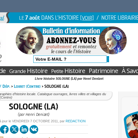
7 août
DANS L'HISTOIRE
/ NOTRE LIBRAIRI
LE
[VOIR]
de
Histoire
Histoire
Patrimoine
À Savo
Grande
Petite
Livre histoire SOLOGNE (LA) par Henri Denizet
 / Dép.
>
Loiret (Centre)
> SOLOGNE (LA)
aphies d’histoire locale. Catalogue ouvrages, livres villes et villages du
 (Centre)
SOLOGNE (LA)
(par Henri Denizet)
à jour le
VENDREDI
7 OCTOBRE 2011
, par
REDACTION