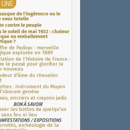
A UNE
asque de l'ingérence ou le
 sous tutelle
ite contre le peuple
 le soleil de mai 1922 : chaleur
rique ou emballement
tique ?
fre de Padirac : merveille
gique explorée en 1889
lation de l'Histoire de France :
re le passé pour glorifier le
 nouveau
ndeur d'âme du chevalier
d
ettes : instrument du Moyen
l'obscure genèse
es, encriers et crayons jadis
BON À SAVOIR
sser les bottes de quelqu'un
 sans feu ni lieu
NIFESTATIONS / EXPOSITIONS
rnités, archéologie de la