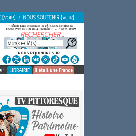
E
/ NOUS SOUTENIR
[VOIR]
[VOIR]
« Hâtons-nous de raconter les délicieuses histoires du
peuple avant qu'il ne les ait oubliées »
(C. Nodier, 1840)
NOUS REJOINDRE SUR...
ir
LIBRAIRIE
Il était une France