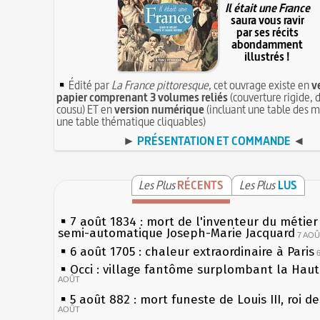
Il était une France
saura vous ravir
par ses récits
abondamment
illustrés !
Édité par
La France pittoresque
, cet ouvrage existe en
v
papier comprenant 3 volumes reliés
(couverture rigide, d
cousu) ET en
version numérique
(incluant une table des m
une table thématique cliquables)
►
PRÉSENTATION ET COMMANDE
◄
Les Plus
RÉCENTS
Les Plus
LUS
7 août 1834 : mort de l'inventeur du métier 
semi-automatique Joseph-Marie Jacquard
7 AO
6 août 1705 : chaleur extraordinaire à Paris
Occi : village fantôme surplombant la Hau
AOÛT
5 août 882 : mort funeste de Louis III, roi d
AOÛT