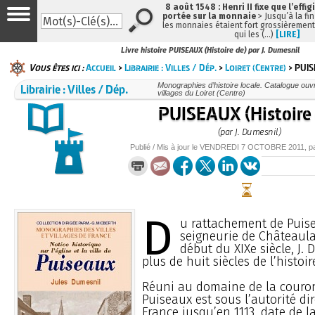
8 août 1548 : Henri II fixe que l’effig
portée sur la monnaie
> Jusqu’à la fin
les monnaies étaient fort grossièrement 
qui les (…)
[LIRE]
Livre histoire PUISEAUX (Histoire de) par J. Dumesnil
Vous êtes ici :
Accueil
>
Librairie : Villes / Dép.
>
Loiret (Centre)
> PUIS
Librairie : Villes / Dép.
Monographies d’histoire locale. Catalogue ouvra
villages du Loiret (Centre)
PUISEAUX (Histoire
(par J. Dumesnil)
Publié / Mis à jour le
VENDREDI
7 OCTOBRE 2011
, 
D
u rattachement de Puise
seigneurie de Châteaul
début du XIXe siècle, J.
plus de huit siècles de l’histoire
Réuni au domaine de la couron
Puiseaux est sous l’autorité dir
France jusqu’en 1113, date de l