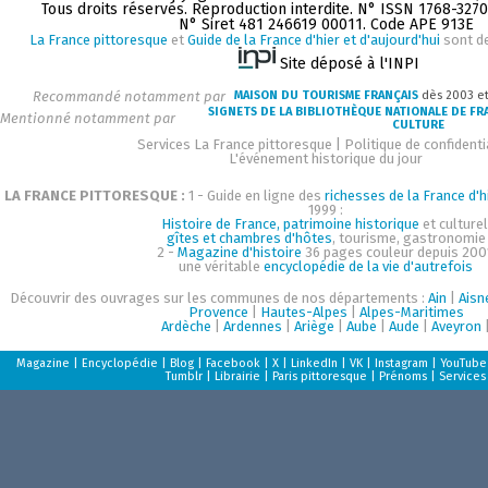
Tous droits réservés. Reproduction interdite. N° ISSN 1768-327
N° Siret 481 246619 00011. Code APE 913E
La France pittoresque
et
Guide de la France d'hier et d'aujourd'hui
sont d
Site déposé à l'INPI
Recommandé notamment par
MAISON DU TOURISME FRANÇAIS
dès 2003 e
SIGNETS DE LA BIBLIOTHÈQUE NATIONALE DE FR
Mentionné notamment par
CULTURE
Services La France pittoresque
|
Politique de confidenti
L'événement historique du jour
LA FRANCE PITTORESQUE :
1 - Guide en ligne des
richesses de la France d'h
1999 :
Histoire de France, patrimoine historique
et culturel
gîtes et chambres d'hôtes
, tourisme, gastronomie
2 -
Magazine d'histoire
36 pages couleur depuis 200
une véritable
encyclopédie de la vie d'autrefois
Découvrir des ouvrages sur les communes de nos départements :
Ain
|
Aisn
Provence
|
Hautes-Alpes
|
Alpes-Maritimes
Ardèche
|
Ardennes
|
Ariège
|
Aube
|
Aude
|
Aveyron
Magazine
|
Encyclopédie
|
Blog
|
Facebook
|
X
|
LinkedIn
|
VK
|
Instagram
|
YouTube
Tumblr
|
Librairie
|
Paris pittoresque
|
Prénoms
|
Services