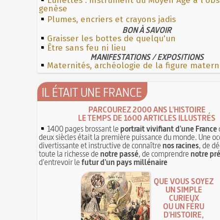
Lunettes : instrument du Moyen Âge à l'ob
genèse
Plumes, encriers et crayons jadis
BON À SAVOIR
Graisser les bottes de quelqu'un
Être sans feu ni lieu
MANIFESTATIONS / EXPOSITIONS
Maternités, archéologie de la figure matern
IL ÉTAIT UNE FRANCE
PARCOUREZ 2000 ANS L'HISTOIRE
LE TEMPS DE 1600 ARTICLES ILLUSTRÉS
1400 pages brossant le
portrait vivifiant d'une France
deux siècles était la première puissance du monde. Une oc
divertissante et instructive de connaître
nos racines
, de dé
toute la richesse de
notre passé
, de comprendre
notre pr
d'entrevoir le
futur d'un pays millénaire
QUE VOUS SOYEZ
UN SIMPLE
CURIEUX
OU UN FÉRU
D'HISTOIRE,