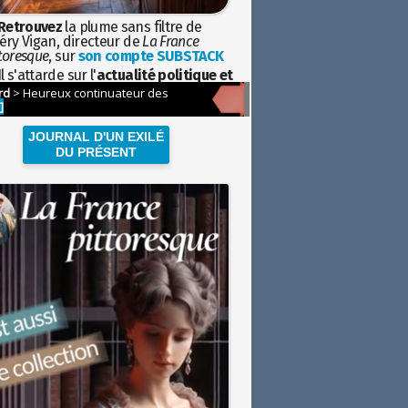
Retrouvez
la plume sans filtre de
éry Vigan, directeur de
La France
toresque
, sur
son compte SUBSTACK
l s'attarde sur l'
actualité politique et
ciétale
avec la hauteur de vue de
istoire
JOURNAL D'UN EXILÉ
DU PRÉSENT