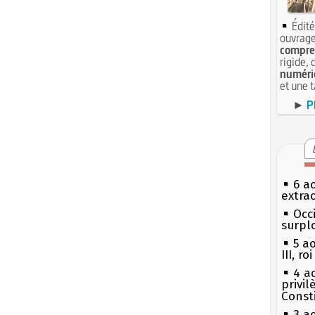
Édité
ouvrage
compren
rigide, 
numéri
et une 
►
P
6 a
extrao
Occi
surpl
5 a
III, r
4 a
privi
Const
3 a