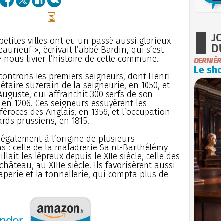
J
petites villes ont eu un passé aussi glorieux
D
auneuf », écrivait l’abbé Bardin, qui s’est
 nous livrer l’histoire de cette commune.
DERNIÈR
Le sho
ontrons les premiers seigneurs, dont Henri
iétaire suzerain de la seigneurie, en 1050, et
Auguste, qui affranchit 300 serfs de son
en 1206. Ces seigneurs essuyèrent les
féroces des Anglais, en 1356, et l’occupation
rds prussiens, en 1815.
t également à l’origine de plusieurs
s : celle de la maladrerie Saint-Barthélémy
llait les lépreux depuis le XIIe siècle, celle des
château, au XIIIe siècle. Ils favorisèrent aussi
aperie et la tonnellerie, qui compta plus de
nder