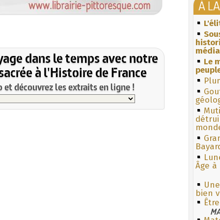
À L
L'él
Sous
histo
média
yage dans le temps avec notre
Le m
acrée à l'Histoire de France
peuple
Plum
et découvrez les extraits en ligne !
Gouf
géolo
Muti
détrui
monde
Gra
Bayar
Lun
Âge à 
Une 
bien v
Êtr
MA