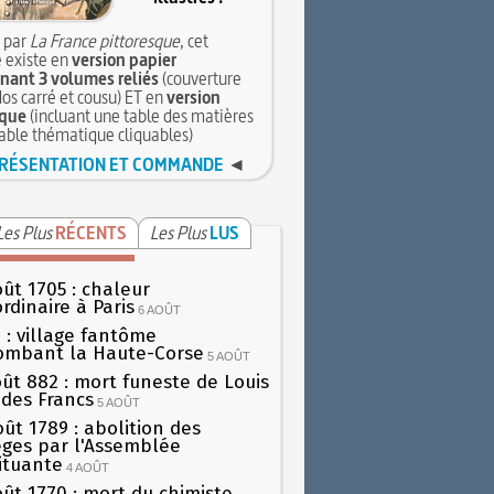
 par
La France pittoresque
, cet
 existe en
version papier
ant 3 volumes reliés
(couverture
dos carré et cousu) ET en
version
que
(incluant une table des matières
table thématique cliquables)
RÉSENTATION ET COMMANDE
◄
Les Plus
RÉCENTS
Les Plus
LUS
oût 1705 : chaleur
rdinaire à Paris
6 AOÛT
 : village fantôme
ombant la Haute-Corse
5 AOÛT
oût 882 : mort funeste de Louis
oi des Francs
5 AOÛT
oût 1789 : abolition des
lèges par l'Assemblée
ituante
4 AOÛT
oût 1770 : mort du chimiste