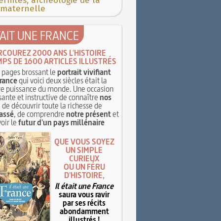
rnités, archéologie de la
 maternelle
TAIT UNE FRANCE
RCOUREZ 2000 ANS L'HISTOIRE
MPS DE 1600 ARTICLES ILLUSTRÉS
pages brossant le
portrait vivifiant
rance
qui voici deux siècles était la
e puissance du monde. Une occasion
sante et instructive de connaître
nos
, de découvrir toute la richesse de
assé
, de comprendre
notre présent
et
oir le
futur d'un pays millénaire
QUE VOUS SOYEZ
UN SIMPLE
CURIEUX
OU UN FÉRU
D'HISTOIRE,
Il était une France
saura vous ravir
par ses récits
abondamment
illustrés !