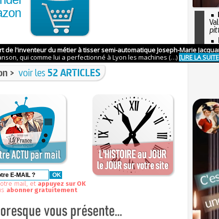
azon
Val
pit
I
so
l'H
on >
voir les
52 ARTICLES
otre mail, et
appuyez sur OK
us
abonner gratuitement