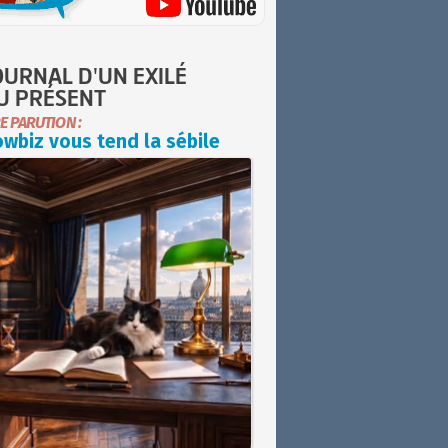
OURNAL D'UN EXILÉ
U PRÉSENT
E PARUTION :
wbiz vous tend la sébile