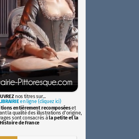
UVREZ
nos titres sur...
IBRAIRIE
en ligne (cliquez ici)
itions entièrement recomposées
et
nt la qualité des illustrations d'origine,
rages sont consacrés à
la petite et la
Histoire de France