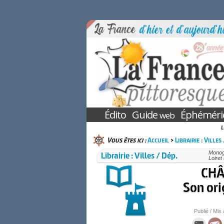
Édito
Guide
Éphéméri
web
L
Vous êtes ici :
Accueil
>
Librairie : Villes
Librairie : Villes / Dép.
Monogr
Loiret
CHÂ
Son ori
Publié / Mis 