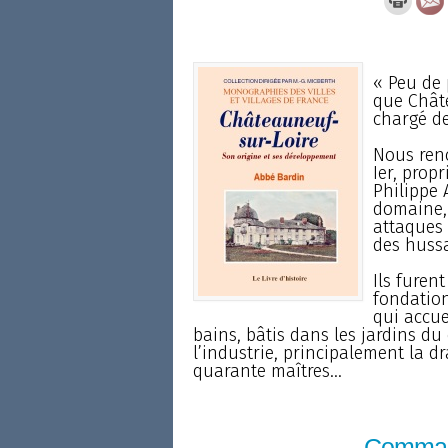
« Peu de 
que Châte
chargé de
Nous renc
Ier, propr
Philippe 
domaine, 
attaques 
des hussa
Ils furen
fondation
qui accuei
bains, bâtis dans les jardins du 
l’industrie, principalement la dr
quarante maîtres...
Comma