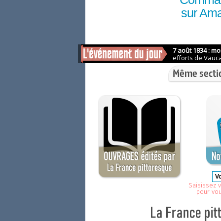
sur Am
Même secti
Saisissez v
pour vo