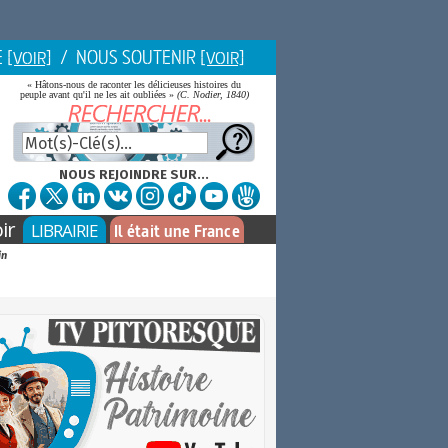
E
/ NOUS SOUTENIR
[VOIR]
[VOIR]
« Hâtons-nous de raconter les délicieuses histoires du
peuple avant qu'il ne les ait oubliées »
(C. Nodier, 1840)
NOUS REJOINDRE SUR...
ir
LIBRAIRIE
Il était une France
in