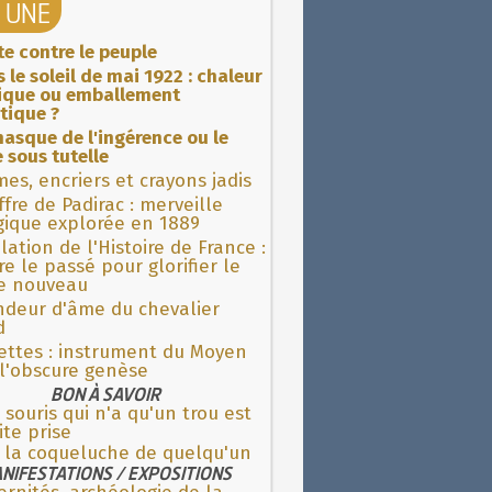
A UNE
ite contre le peuple
 le soleil de mai 1922 : chaleur
rique ou emballement
tique ?
asque de l'ingérence ou le
 sous tutelle
es, encriers et crayons jadis
fre de Padirac : merveille
gique explorée en 1889
lation de l'Histoire de France :
re le passé pour glorifier le
 nouveau
ndeur d'âme du chevalier
d
ettes : instrument du Moyen
l'obscure genèse
BON À SAVOIR
souris qui n'a qu'un trou est
ite prise
e la coqueluche de quelqu'un
NIFESTATIONS / EXPOSITIONS