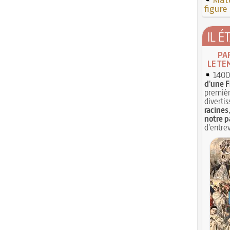
Mate
figure
IL É
PA
LE TE
1400 
d'une F
premièr
divertis
racines
notre p
d'entrev