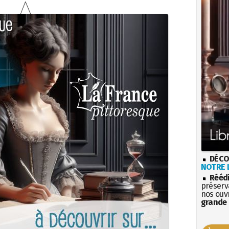
DÉCO
NOTRE L
Rééd
préserva
nos ouv
grande 