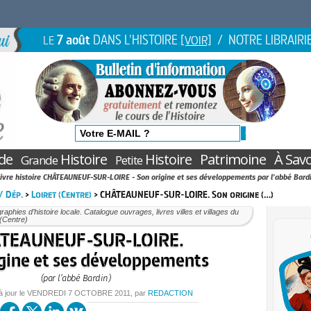
7 août
DANS L'HISTOIRE
/ NOTRE LIBRAIRI
LE
[VOIR]
de
Histoire
Histoire
Patrimoine
À Savo
Grande
Petite
ivre histoire CHÂTEAUNEUF-SUR-LOIRE - Son origine et ses développements par l'abbé Bard
 / Dép.
>
Loiret (Centre)
> CHÂTEAUNEUF-SUR-LOIRE. Son origine (…)
aphies d’histoire locale. Catalogue ouvrages, livres villes et villages du
 (Centre)
TEAUNEUF-SUR-LOIRE.
gine et ses développements
(par l’abbé Bardin)
à jour le
VENDREDI
7 OCTOBRE 2011
, par
REDACTION