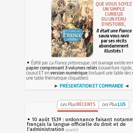
QUE VOUS SOYEZ
UN SIMPLE
CURIEUX
OU UN FÉRU
D'HISTOIRE,
Il était une France
saura vous ravir
par ses récits
abondamment
illustrés !
Édité par
La France pittoresque
, cet ouvrage existe en
papier comprenant 3 volumes reliés
(couverture rigide,
cousu) ET en
version numérique
(incluant une table des 
une table thématique cliquables)
►
PRÉSENTATION ET COMMANDE
◄
Les Plus
RÉCENTS
Les Plus
LUS
10 août 1539 : ordonnance faisant notam
français la langue officielle du droit et de
l'administration
10 AOÛT