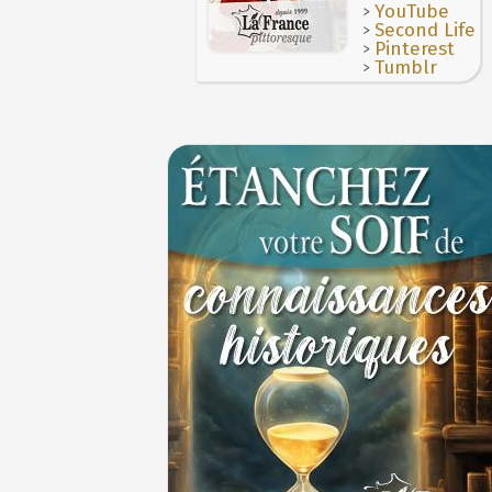
des Francs à Noyon
>
YouTube
3 JUILLET
>
Second Life
>
Pinterest
>
Tumblr