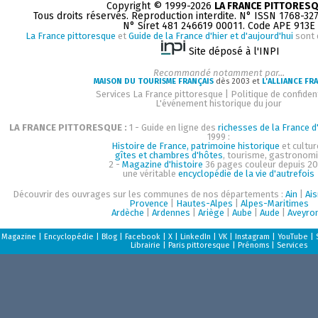
Copyright © 1999-2026
LA FRANCE PITTORES
Tous droits réservés. Reproduction interdite. N° ISSN 1768-32
N° Siret 481 246619 00011. Code APE 913E
La France pittoresque
et
Guide de la France d'hier et d'aujourd'hui
sont 
Site déposé à l'INPI
Recommandé notamment par...
MAISON DU TOURISME FRANÇAIS
dès 2003 et
L'ALLIANCE FR
Services La France pittoresque
|
Politique de confident
L'événement historique du jour
LA FRANCE PITTORESQUE :
1 - Guide en ligne des
richesses de la France d'
1999 :
Histoire de France, patrimoine historique
et cultur
gîtes et chambres d'hôtes
, tourisme, gastronom
2 -
Magazine d'histoire
36 pages couleur depuis 20
une véritable
encyclopédie de la vie d'autrefois
Découvrir des ouvrages sur les communes de nos départements :
Ain
|
Ai
Provence
|
Hautes-Alpes
|
Alpes-Maritimes
Ardèche
|
Ardennes
|
Ariège
|
Aube
|
Aude
|
Aveyro
Magazine
|
Encyclopédie
|
Blog
|
Facebook
|
X
|
LinkedIn
|
VK
|
Instagram
|
YouTube
|
Librairie
|
Paris pittoresque
|
Prénoms
|
Services