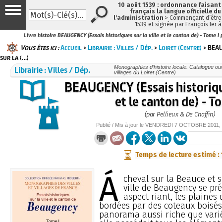
10 août 1539 : ordonnance faisan
français la langue officielle du
l'administration
> Commençant d’être 
1539 et signée par François Ier 
Livre histoire BEAUGENCY (Essais historiques sur la ville et le canton de) - Tome I
Vous êtes ici :
Accueil
>
Librairie : Villes / Dép.
>
Loiret (Centre)
> BEAU
sur la (…)
Librairie : Villes / Dép.
Monographies d’histoire locale. Catalogue ouvr
villages du Loiret (Centre)
BEAUGENCY (Essais historique
et le canton de) - T
(par Pellieux & De Chaffin)
Publié / Mis à jour le
VENDREDI
7 OCTOBRE 2011
,
Temps de lecture estimé :
Á
cheval sur la Beauce et s
ville de Beaugency se pr
aspect riant, les plaines d
bordées par des coteaux boisés
panorama aussi riche que varié.