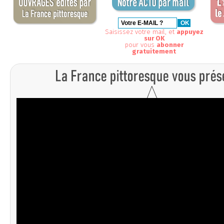
Saisissez votre mail, et
appuyez
sur OK
pour vous
abonner
gratuitement