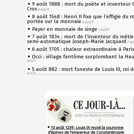
9 août 1888 : mort du poète et inventeur 
Cros
9 AOÛT
8 août 1548 : Henri II fixe que l’effigie du r
portée sur la monnaie
8 AOÛT
Payer en monnaie de singe
7 AOÛT
7 août 1834 : mort de l'inventeur du métier
semi-automatique Joseph-Marie Jacquard
7 A
6 août 1705 : chaleur extraordinaire à Pari
Occi : village fantôme surplombant la Ha
AOÛT
5 août 882 : mort funeste de Louis III, roi 
AOÛT
4 août 1789 : abolition des privilèges par
l'Assemblée Constituante
4 AOÛT
Sécheresses (Grandes), étés caniculaires à
3 août 1770 : mort du chimiste Guillaume-
les siècles
Rouelle
3 AOÛT
27 mai 1610 : supplice de François Ravailla
Musée Jean de La Fontaine : réouverture 
du roi Henri IV
rénovation
2 AOÛT
Pierre qui roule n'amasse pas mousse
2 août 1802 : Bonaparte est nommé consul
Qui aime bien châtie bien
AOÛT
Tout vient à point à qui sait attendre
1er août 1589 : Henri III est poignardé à S