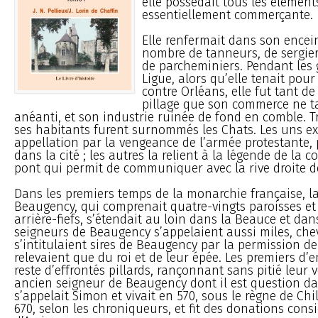
elle possédait tous les élément
essentiellement commerçante.
Elle renfermait dans son encei
nombre de tanneurs, de sergiers
de parcheminiers. Pendant les 
Ligue, alors qu’elle tenait pour 
contre Orléans, elle fut tant d
pillage que son commerce ne ta
anéanti, et son industrie ruinée de fond en comble. 
ses habitants furent surnommés les Chats. Les uns ex
appellation par la vengeance de l’armée protestante, 
dans la cité ; les autres la relient à la légende de la 
pont qui permit de communiquer avec la rive droite de
Dans les premiers temps de la monarchie française, l
Beaugency, qui comprenait quatre-vingts paroisses et t
arrière-fiefs, s’étendait au loin dans la Beauce et dan
seigneurs de Beaugency s’appelaient aussi miles, chev
s’intitulaient sires de Beaugency par la permission de 
relevaient que du roi et de leur épée. Les premiers d’
reste d’effrontés pillards, rançonnant sans pitié leur 
ancien seigneur de Beaugency dont il est question dan
s’appelait Simon et vivait en 570, sous le règne de Chil
670, selon les chroniqueurs, et fit des donations consi