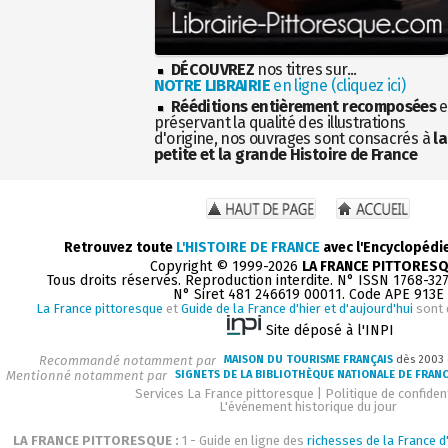
DÉCOUVREZ
nos titres sur...
NOTRE LIBRAIRIE
en ligne (cliquez ici)
Rééditions entièrement recomposées
e
préservant la qualité des illustrations
d'origine, nos ouvrages sont consacrés à
la
petite et la grande Histoire de France
Retrouvez toute
L'HISTOIRE DE FRANCE
avec l'Encyclopédi
Copyright © 1999-2026
LA FRANCE PITTORES
Tous droits réservés. Reproduction interdite. N° ISSN 1768-32
N° Siret 481 246619 00011. Code APE 913E
La France pittoresque
et
Guide de la France d'hier et d'aujourd'hui
sont 
Site déposé à l'INPI
Recommandé notamment par
MAISON DU TOURISME FRANÇAIS
dès 2003
Mentionné notamment par
SIGNETS DE LA BIBLIOTHÈQUE NATIONALE DE FRAN
Services La France pittoresque
|
Politique de confident
L'événement historique du jour
LA FRANCE PITTORESQUE :
1 - Guide en ligne des
richesses de la France d'