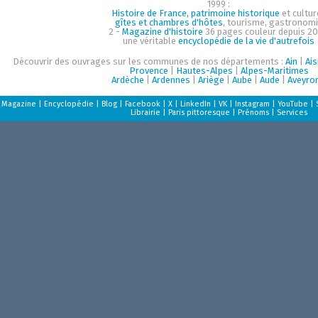
1999 :
Histoire de France, patrimoine historique
et cultur
gîtes et chambres d'hôtes
, tourisme, gastronom
2 -
Magazine d'histoire
36 pages couleur depuis 20
une véritable
encyclopédie de la vie d'autrefois
Découvrir des ouvrages sur les communes de nos départements :
Ain
|
Ai
Provence
|
Hautes-Alpes
|
Alpes-Maritimes
Ardèche
|
Ardennes
|
Ariège
|
Aube
|
Aude
|
Aveyro
Magazine
|
Encyclopédie
|
Blog
|
Facebook
|
X
|
LinkedIn
|
VK
|
Instagram
|
YouTube
|
Librairie
|
Paris pittoresque
|
Prénoms
|
Services