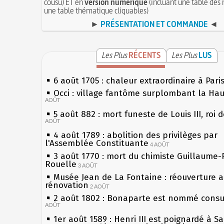
cousu) ET en
version numérique
(incluant une table des 
une table thématique cliquables)
►
PRÉSENTATION ET COMMANDE
◄
Les Plus
RÉCENTS
Les Plus
LUS
6 août 1705 : chaleur extraordinaire à Pari
Occi : village fantôme surplombant la Ha
AOÛT
5 août 882 : mort funeste de Louis III, roi 
AOÛT
4 août 1789 : abolition des privilèges par
l'Assemblée Constituante
4 AOÛT
3 août 1770 : mort du chimiste Guillaume-
Rouelle
3 AOÛT
Musée Jean de La Fontaine : réouverture 
rénovation
2 AOÛT
2 août 1802 : Bonaparte est nommé consul
AOÛT
1er août 1589 : Henri III est poignardé à S