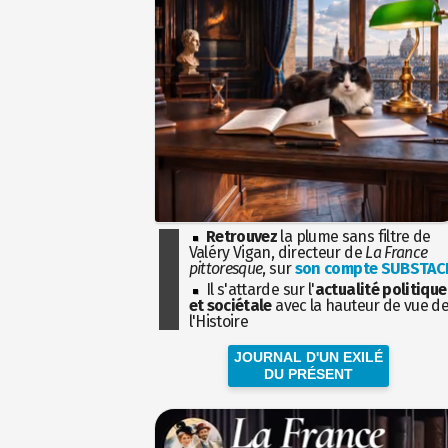
Retrouvez
la plume sans filtre de
Valéry Vigan, directeur de
La France
pittoresque
, sur
son compte SUBSTAC
Il s'attarde sur l'
actualité politique
et sociétale
avec la hauteur de vue d
l'Histoire
JOURNAL D'UN EXILÉ
DU PRÉSENT