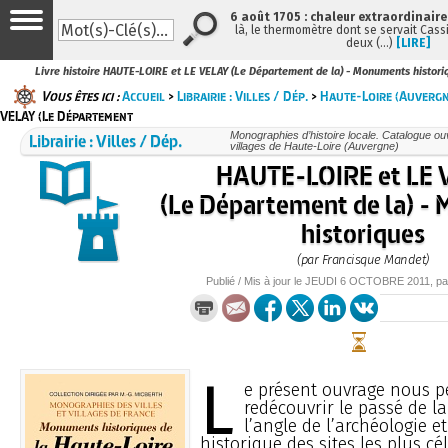
6 août 1705 : chaleur extraordinaire
là, le thermomètre dont se servait Cass
deux (…)
[LIRE]
Livre histoire HAUTE-LOIRE et LE VELAY (Le Département de la) - Monuments histor
Vous êtes ici :
Accueil
>
Librairie : Villes / Dép.
>
Haute-Loire (Auvergn
VELAY (Le Département
Librairie : Villes / Dép.
Monographies d’histoire locale. Catalogue ouvr
villages de Haute-Loire (Auvergne)
HAUTE-LOIRE et LE 
(Le Département de la) -
historiques
(par Francisque Mandet)
Publié / Mis à jour le
JEUDI
6 OCTOBRE 2011
, p
L
e présent ouvrage nous p
redécouvrir le passé de l
l’angle de l’archéologie e
historique des sites les plus cé