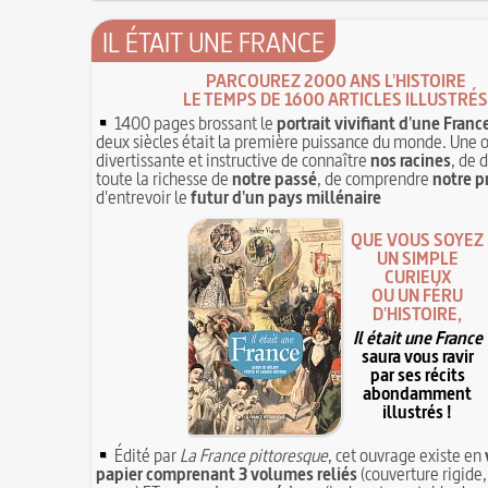
IL ÉTAIT UNE FRANCE
PARCOUREZ 2000 ANS L'HISTOIRE
LE TEMPS DE 1600 ARTICLES ILLUSTRÉS
1400 pages brossant le
portrait vivifiant d'une Franc
deux siècles était la première puissance du monde. Une 
divertissante et instructive de connaître
nos racines
, de 
toute la richesse de
notre passé
, de comprendre
notre p
d'entrevoir le
futur d'un pays millénaire
QUE VOUS SOYEZ
UN SIMPLE
CURIEUX
OU UN FÉRU
D'HISTOIRE,
Il était une France
saura vous ravir
par ses récits
abondamment
illustrés !
Édité par
La France pittoresque
, cet ouvrage existe en
papier comprenant 3 volumes reliés
(couverture rigide,