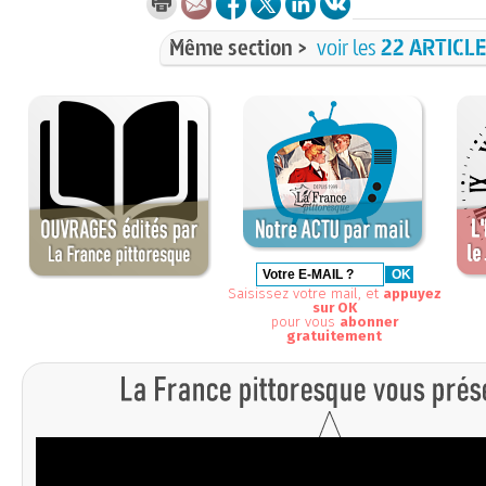
Même section >
voir les
22 ARTICL
Saisissez votre mail, et
appuyez
sur OK
pour vous
abonner
gratuitement