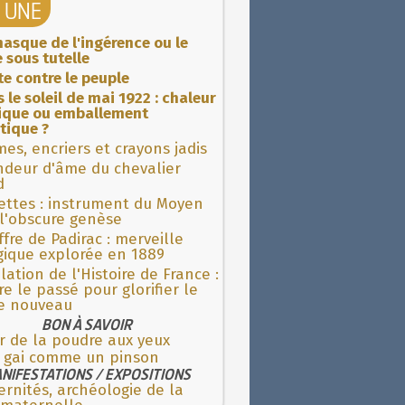
A UNE
asque de l'ingérence ou le
 sous tutelle
ite contre le peuple
 le soleil de mai 1922 : chaleur
rique ou emballement
tique ?
es, encriers et crayons jadis
ndeur d'âme du chevalier
d
ettes : instrument du Moyen
l'obscure genèse
fre de Padirac : merveille
gique explorée en 1889
lation de l'Histoire de France :
re le passé pour glorifier le
 nouveau
BON À SAVOIR
r de la poudre aux yeux
e gai comme un pinson
NIFESTATIONS / EXPOSITIONS
rnités, archéologie de la