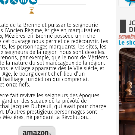
J
tale de la Brenne et puissante seigneurie
D
s l’Ancien Régime, érigée en marquisat en
6, Mézières-en-Brenne possède un riche
DERNIÈR
 cet ouvrage nous permet de redécouvrir. Les
Le sho
s, les personnages marquants, les sites, les
ux seigneurs de la région nous sont dévoilés.
renons, par exemple, que le nom de Mézières
de la nature du sol marécageux de la région.
s le village apparaître dès le VIIe siècle, et
Age, le bourg devint chef-lieu d’un
 bailliage, juridiction qui comprenait
et-onze fiefs.
erre fait revivre les seigneurs des époques
, gardien des sceaux de la prévôté de
échal Jacques Dubreuil, qui avait pour charge
551. D’autres prestigieux personnages sont
Mézières, né pendant la Révolution...