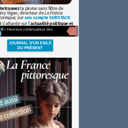
Retrouvez
la plume sans filtre de
éry Vigan, directeur de
La France
toresque
, sur
son compte SUBSTACK
l s'attarde sur l'
actualité politique et
ciétale
avec la hauteur de vue de
istoire
JOURNAL D'UN EXILÉ
DU PRÉSENT