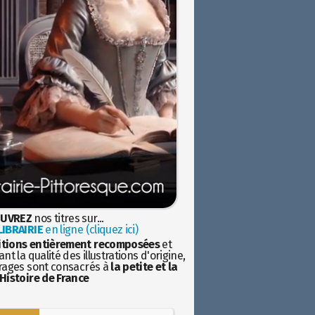
UVREZ
nos titres sur...
IBRAIRIE
en ligne (cliquez ici)
itions entièrement recomposées
et
nt la qualité des illustrations d'origine,
rages sont consacrés à
la petite et la
Histoire de France