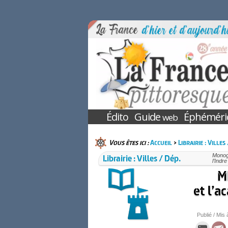
Édito
Guide
Éphéméri
web
Vous êtes ici :
Accueil
>
Librairie : Villes
Librairie : Villes / Dép.
Monogr
l’Indr
M
et l’a
Publié / Mis 