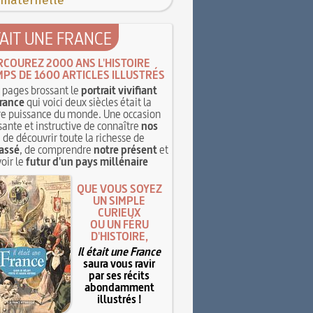
 maternelle
TAIT UNE FRANCE
RCOUREZ 2000 ANS L'HISTOIRE
MPS DE 1600 ARTICLES ILLUSTRÉS
pages brossant le
portrait vivifiant
rance
qui voici deux siècles était la
e puissance du monde. Une occasion
sante et instructive de connaître
nos
, de découvrir toute la richesse de
assé
, de comprendre
notre présent
et
oir le
futur d'un pays millénaire
QUE VOUS SOYEZ
UN SIMPLE
CURIEUX
OU UN FÉRU
D'HISTOIRE,
Il était une France
saura vous ravir
par ses récits
abondamment
illustrés !