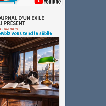
OURNAL D'UN EXILÉ
U PRÉSENT
E PARUTION :
wbiz vous tend la sébile