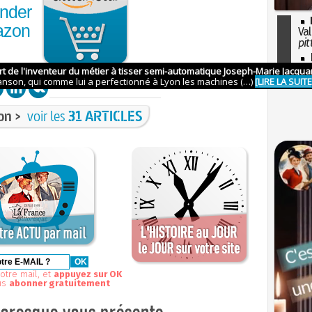
nder
azon
Val
pit
I
so
l'H
on >
voir les
31 ARTICLES
otre mail, et
appuyez sur OK
us
abonner gratuitement