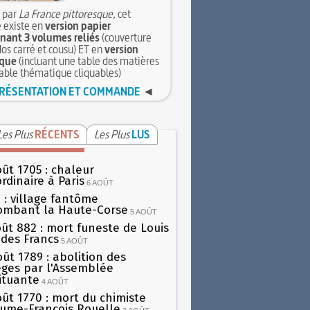
 par
La France pittoresque
, cet
 existe en
version papier
ant 3 volumes reliés
(couverture
dos carré et cousu) ET en
version
que
(incluant une table des matières
table thématique cliquables)
RÉSENTATION ET COMMANDE
◄
Les Plus
RÉCENTS
Les Plus
LUS
oût 1705 : chaleur
rdinaire à Paris
6 AOÛT
 : village fantôme
ombant la Haute-Corse
5 AOÛT
oût 882 : mort funeste de Louis
oi des Francs
5 AOÛT
oût 1789 : abolition des
lèges par l'Assemblée
ituante
4 AOÛT
oût 1770 : mort du chimiste
aume-François Rouelle