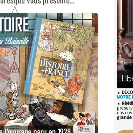
DÉCO
NOTRE L
Rééd
préserva
nos ouv
grande 