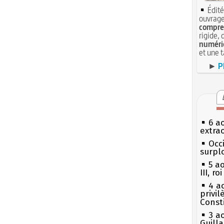
Édité
ouvrage
compren
rigide, 
numéri
et une 
►
P
6 a
extrao
Occi
surpl
5 a
III, r
4 a
privi
Const
3 a
Guill