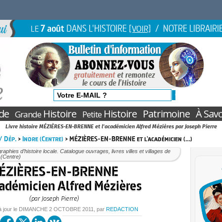
7 août
DANS L'HISTOIRE
/ NOTRE LIBRAIRI
LE
[VOIR]
de
Histoire
Histoire
Patrimoine
À Savo
Grande
Petite
Livre histoire MÉZIÈRES-EN-BRENNE et l'académicien Alfred Mézières par Joseph Pierre
 / Dép.
>
Indre (Centre)
> MÉZIÈRES-EN-BRENNE et l'académicien (…)
aphies d’histoire locale. Catalogue ouvrages, livres villes et villages de
e (Centre)
ÉZIÈRES-EN-BRENNE
cadémicien Alfred Mézières
(par Joseph Pierre)
à jour le
DIMANCHE
2 OCTOBRE 2011
, par
REDACTION