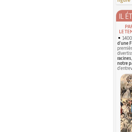
figure
IL É
PA
LE TE
1400 
d'une F
premièr
divertis
racines
notre p
d'entrev