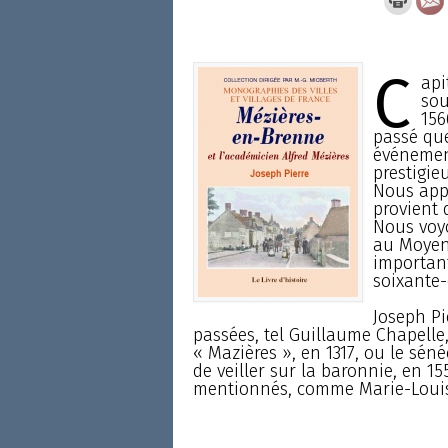
C
api
sou
156
passé que
événement
prestigie
Nous app
provient 
Nous voyon
au Moyen 
important
soixante-
Joseph Pi
passées, tel Guillaume Chapelle
« Mazières », en 1317, ou le sén
de veiller sur la baronnie, en 1
mentionnés, comme Marie-Louis 