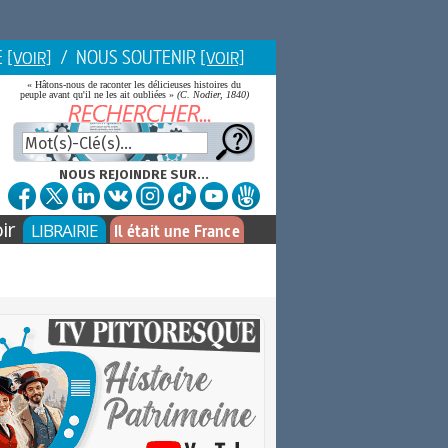
E
/ NOUS SOUTENIR
[VOIR]
[VOIR]
« Hâtons-nous de raconter les délicieuses histoires du
peuple avant qu'il ne les ait oubliées »
(C. Nodier, 1840)
NOUS REJOINDRE SUR...
ir
LIBRAIRIE
Il était une France