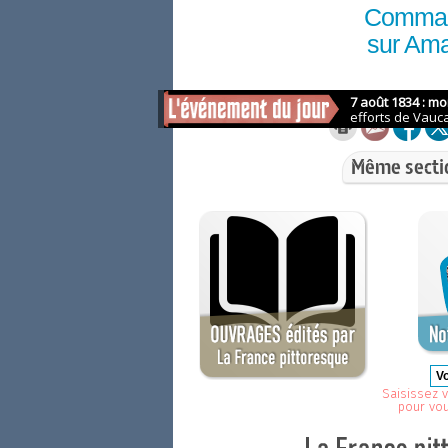
Comma
sur Am
Même secti
Saisissez v
pour vo