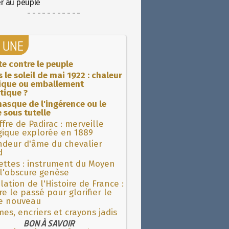
er au peuple
- - - - - - - - - - -
A UNE
ite contre le peuple
 le soleil de mai 1922 : chaleur
rique ou emballement
tique ?
asque de l'ingérence ou le
 sous tutelle
fre de Padirac : merveille
gique explorée en 1889
ndeur d'âme du chevalier
d
ettes : instrument du Moyen
l'obscure genèse
lation de l'Histoire de France :
re le passé pour glorifier le
 nouveau
es, encriers et crayons jadis
BON À SAVOIR