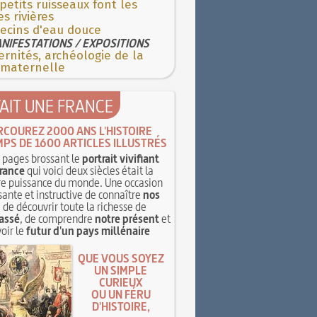
petits ruisseaux font les
s rivières
ecins d'eau douce
NIFESTATIONS / EXPOSITIONS
rnités, archéologie de la
 maternelle
TAIT UNE FRANCE
RCOUREZ 2000 ANS L'HISTOIRE
MPS DE 1600 ARTICLES ILLUSTRÉS
pages brossant le
portrait vivifiant
rance
qui voici deux siècles était la
e puissance du monde. Une occasion
sante et instructive de connaître
nos
, de découvrir toute la richesse de
assé
, de comprendre
notre présent
et
oir le
futur d'un pays millénaire
QUE VOUS SOYEZ
UN SIMPLE
CURIEUX
OU UN FÉRU
D'HISTOIRE,