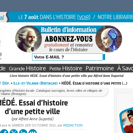
7 août
DANS L'HISTOIRE
/ NOTRE LIBRAIRI
LE
[VOIR]
de
Histoire
Histoire
Patrimoine
À Savo
Grande
Petite
Livre histoire HÉDÉ. Essai d'histoire d'une petite ville par Alfred Anne Duportal
 / Dép.
>
Ille-et-Vilaine (Bretagne)
> HÉDÉ. Essai d'histoire d'une petite (…)
aphies d’histoire locale. Catalogue ouvrages, livres villes et villages de
et-Vilaine (Bretagne)
ÉDÉ. Essai d’histoire
d’une petite ville
(par Alfred Anne Duportal)
à jour le
SAMEDI
1ER OCTOBRE 2011
, par
REDACTION