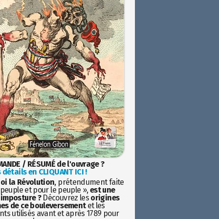
ANDE / RÉSUMÉ de l'ouvrage ?
 détails en CLIQUANT ICI !
oi la Révolution
, prétendument faite
 peuple et pour le peuple »,
est une
imposture ?
Découvrez les
origines
es de ce bouleversement
et les
ts utilisés avant et après 1789 pour