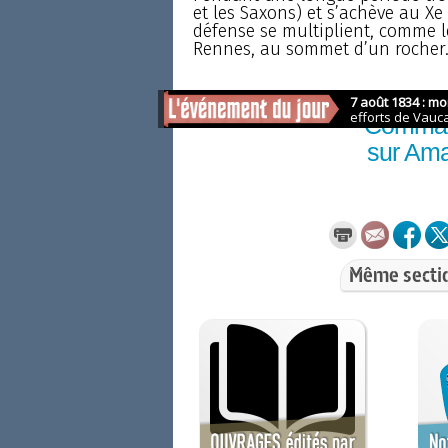
et les Saxons) et s’achève au Xe
défense se multiplient, comme l
Rennes, au sommet d’un rocher. A
Comma
sur Am
Même secti