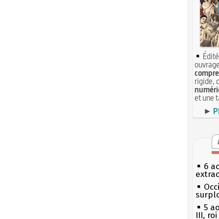
Édité
ouvrage
compren
rigide, 
numéri
et une 
►
P
6 a
extrao
Occi
surpl
5 a
III, r