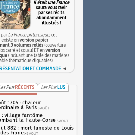
Il était une France
saura vous ravir
par ses récits
abondamment
illustrés !
 par
La France pittoresque
, cet
 existe en
version papier
ant 3 volumes reliés
(couverture
dos carré et cousu) ET en
version
que
(incluant une table des matières
table thématique cliquables)
RÉSENTATION ET COMMANDE
◄
Les Plus
RÉCENTS
Les Plus
LUS
oût 1705 : chaleur
rdinaire à Paris
6 AOÛT
 : village fantôme
ombant la Haute-Corse
5 AOÛT
oût 882 : mort funeste de Louis
oi des Francs
5 AOÛT