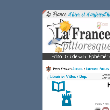
Édito
Guide
Éphéméri
web
Vous êtes ici :
Accueil
>
Librairie : Villes
Librairie : Villes / Dép.
Monogr
l’Ille-
H
Publié / Mis 