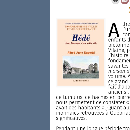
A
lfr
l’u
con
enfants d
bretonne 
Vilaine, 
l’histoire
fondament
savantes
maison de
volume. A
ce grand 
fait d’abo
anciens ! 
de tumulus, de haches en pierre 
nous permettent de constater « 
avait des habitants ». Quant au
monnaies retrouvées à Québriac (
significatives.
Pendant une longue période tro