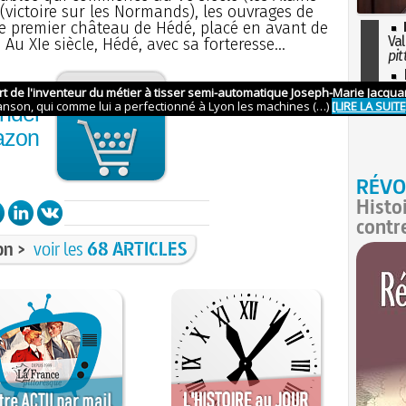
 (victoire sur les Normands), les ouvrages de
e premier château de Hédé, placé en avant de
Val
u XIe siècle, Hédé, avec sa forteresse...
pit
I
so
l'H
nder
azon
RÉVO
Histo
contr
on >
voir les
68 ARTICLES