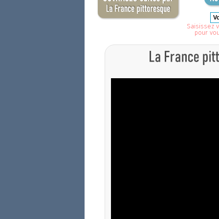
Saisissez v
pour vo