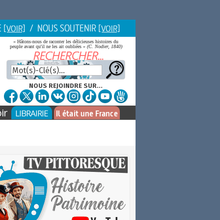
E
/ NOUS SOUTENIR
[VOIR]
[VOIR]
« Hâtons-nous de raconter les délicieuses histoires du
peuple avant qu'il ne les ait oubliées »
(C. Nodier, 1840)
NOUS REJOINDRE SUR...
ir
LIBRAIRIE
Il était une France