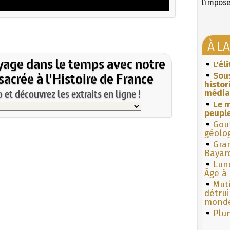
l'impos
À L
yage dans le temps avec notre
L'él
acrée à l'Histoire de France
Sous
histo
et découvrez les extraits en ligne !
média
Le m
peuple
Gouf
géolo
Gra
Bayar
Lun
Âge à 
Muti
détrui
monde
Plum