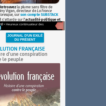
Retrouvez
la plume sans filtre de
éry Vigan, directeur de
La France
toresque
, sur
son compte SUBSTACK
l s'attarde sur l'
actualité politique et
ciétale
avec la hauteur de vue de
istoire
JOURNAL D'UN EXILÉ
DU PRÉSENT
LUTION FRANÇAISE
ire d'une conspiration
e le peuple