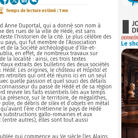
Temps de lecture estimé : 1 mn
J
ed Anne Duportal, qui a donné son nom à
D
ne des rues de la ville de Hédé, est sans
teste l’historien de la cité. Le plus célèbre des
DERNIÈR
u pays, qui fut membre de l’Association
Le sho
et de la Société archéologique d’Ille-et-
publia, en effet, de nombreux travaux sur
 de la localité : ainsi, ces trois textes
aux extraits des bulletins des deux sociétés
 :
Hédé. Les origines, le château et Hôpital et
s retraites
qui ont été réunis ici en un seul
vec quelle passion et quel souci des détails
connaisseur du passé de Hédé et de sa région
rd revivre les faits essentiels liés aux temps
La présence, sur le territoire, de mégalithes,
polie, de débris de silex et d’objets en métal
qu’avant l’ère chrétienne le pays de Hédé
x substructions gallo-romaines et aux
entre autres), elles sont tout aussi
ublée qui commence au Ve siècle (les Alains