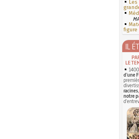
Les 
grande
Méd
MA
Mate
figure
IL É
PA
LE TE
1400 
d'une F
premièr
divertis
racines
notre p
d'entrev