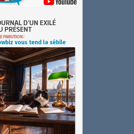
OURNAL D'UN EXILÉ
U PRÉSENT
E PARUTION :
wbiz vous tend la sébile