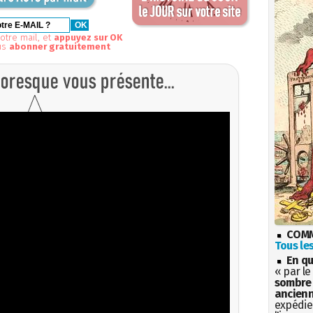
otre mail, et
appuyez sur OK
us
abonner gratuitement
COMM
Tous les
En qu
« par le
sombre 
ancienn
expédien