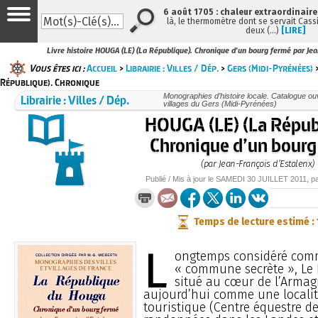
6 août 1705 : chaleur extraordinaire
là, le thermomètre dont se servait Cass
deux (…)
[LIRE]
Livre histoire HOUGA (LE) (La République). Chronique d'un bourg fermé par Jea
Vous êtes ici :
Accueil
>
Librairie : Villes / Dép.
>
Gers (Midi-Pyrénées)
>
République). Chronique
Librairie : Villes / Dép.
Monographies d’histoire locale. Catalogue ouvr
villages du Gers (Midi-Pyrénées)
HOUGA (LE) (La Répub
Chronique d’un bourg
(par Jean-François d’Estalenx)
Publié / Mis à jour le
SAMEDI
30 JUILLET 2011
, p
Temps de lecture estimé :
L
ongtemps considéré co
« commune secrète », Le 
situé au cœur de l’Armag
aujourd’hui comme une locali
touristique (Centre équestre d