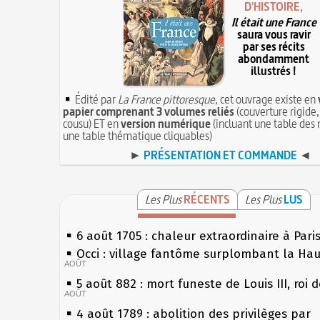
D'HISTOIRE,
Il était une France
saura vous ravir
par ses récits
abondamment
illustrés !
Édité par
La France pittoresque
, cet ouvrage existe en
papier comprenant 3 volumes reliés
(couverture rigide,
cousu) ET en
version numérique
(incluant une table des 
une table thématique cliquables)
►
PRÉSENTATION ET COMMANDE
◄
Les Plus
RÉCENTS
Les Plus
LUS
6 août 1705 : chaleur extraordinaire à Pari
Occi : village fantôme surplombant la Ha
AOÛT
5 août 882 : mort funeste de Louis III, roi 
AOÛT
4 août 1789 : abolition des privilèges par