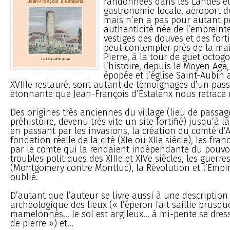
randonnées dans les Landes et 
gastronomie locale, aéroport de
mais n’en a pas pour autant p
authenticité née de l’empreinte
vestiges des douves et des forti
peut contempler près de la mairi
Pierre, à la tour de guet octog
l’histoire, depuis le Moyen Age,
épopée et l’église Saint-Aubin 
XVIIIe restauré, sont autant de témoignages d’un pass
étonnante que Jean-François d’Estalenx nous retrace d
Des origines très anciennes du village (lieu de passag
préhistoire, devenu très vite un site fortifié) jusqu’à l
en passant par les invasions, la création du comté d’
fondation réelle de la cité (XIe ou XIIe siècle), les fra
par le comte qui la rendaient indépendante du pouvoir
troubles politiques des XIIIe et XIVe siècles, les guerre
(Montgomery contre Montluc), la Révolution et l’Empire 
oublié.
D’autant que l’auteur se livre aussi à une descriptio
archéologique des lieux (« l’éperon fait saillie brusqu
mamelonnés... le sol est argileux... à mi-pente se dres
de pierre ») et...