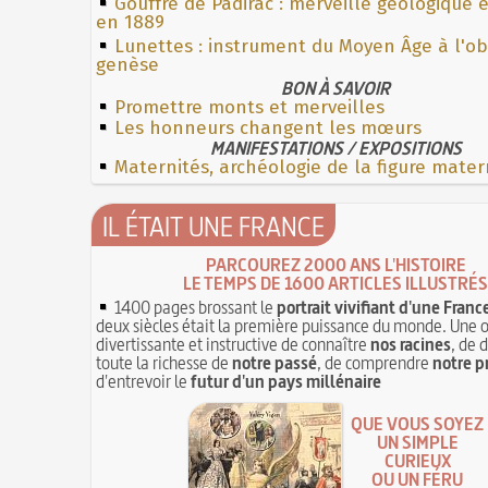
Gouffre de Padirac : merveille géologique 
en 1889
Lunettes : instrument du Moyen Âge à l'o
genèse
BON À SAVOIR
Promettre monts et merveilles
Les honneurs changent les mœurs
MANIFESTATIONS / EXPOSITIONS
Maternités, archéologie de la figure mater
IL ÉTAIT UNE FRANCE
PARCOUREZ 2000 ANS L'HISTOIRE
LE TEMPS DE 1600 ARTICLES ILLUSTRÉS
1400 pages brossant le
portrait vivifiant d'une Franc
deux siècles était la première puissance du monde. Une 
divertissante et instructive de connaître
nos racines
, de 
toute la richesse de
notre passé
, de comprendre
notre p
d'entrevoir le
futur d'un pays millénaire
QUE VOUS SOYEZ
UN SIMPLE
CURIEUX
OU UN FÉRU