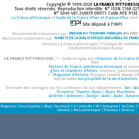
Copyright © 1999-2026
LA FRANCE PITTORES
Tous droits réservés. Reproduction interdite. N° ISSN 1768-32
N° Siret 481 246619 00011. Code APE 913E
La France pittoresque
et
Guide de la France d'hier et d'aujourd'hui
sont 
Site déposé à l'INPI
Recommandé notamment par
MAISON DU TOURISME FRANÇAIS
dès 2003
Mentionné notamment par
SIGNETS DE LA BIBLIOTHÈQUE NATIONALE DE FRAN
Services La France pittoresque
|
Politique de confident
L'événement historique du jour
LA FRANCE PITTORESQUE :
1 - Guide en ligne des
richesses de la France d'
1999 :
Histoire de France, patrimoine historique
et cultur
gîtes et chambres d'hôtes
, tourisme, gastronom
2 -
Magazine d'histoire
36 pages couleur depuis 20
une véritable
encyclopédie de la vie d'autrefois
Découvrir des ouvrages sur les communes de nos départements :
Ain
|
Ai
Provence
|
Hautes-Alpes
|
Alpes-Maritimes
Ardèche
|
Ardennes
|
Ariège
|
Aube
|
Aude
|
Aveyro
Magazine
|
Encyclopédie
|
Blog
|
Facebook
|
X
|
LinkedIn
|
VK
|
Instagram
|
YouTube
|
Librairie
|
Paris pittoresque
|
Prénoms
|
Services