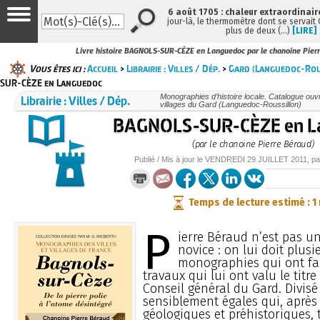
6 août 1705 : chaleur extraordinair
jour-là, le thermomètre dont se servait
plus de deux (…)
[LIRE]
Livre histoire BAGNOLS-SUR-CÈZE en Languedoc par le chanoine Pier
Vous êtes ici :
Accueil
>
Librairie : Villes / Dép.
>
Gard (Languedoc-Rou
SUR-CÈZE en Languedoc
Librairie : Villes / Dép.
Monographies d’histoire locale. Catalogue ouvra
villages du Gard (Languedoc-Roussillon)
BAGNOLS-SUR-CÈZE en L
(par le chanoine Pierre Béraud)
Publié / Mis à jour le
VENDREDI
29 JUILLET 2011
, p
Temps de lecture estimé : 1
P
ierre Béraud n’est pas un
novice : on lui doit plusi
monographies qui ont fai
travaux qui lui ont valu le titr
Conseil général du Gard. Divisé
sensiblement égales qui, après
géologiques et préhistoriques, 