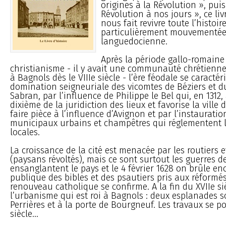
origines à la Révolution », puis
Révolution à nos jours », ce li
nous fait revivre toute l’histoir
particulièrement mouvementée 
languedocienne.
Après la période gallo-romaine 
christianisme - il y avait une communauté chrétienne
à Bagnols dès le VIIIe siècle - l’ère féodale se caractér
domination seigneuriale des vicomtes de Béziers et d
Sabran, par l’influence de Philippe le Bel qui, en 1312
dixième de la juridiction des lieux et favorise la ville
faire pièce à l’influence d’Avignon et par l’instauratio
municipaux urbains et champêtres qui réglementent le
locales.
La croissance de la cité est menacée par les routiers e
(paysans révoltés), mais ce sont surtout les guerres de
ensanglantent le pays et le 4 février 1628 on brûle en
publique des bibles et des psautiers pris aux réformés.
renouveau catholique se confirme. A la fin du XVIIe siè
l’urbanisme qui est roi à Bagnols : deux esplanades s
Perrières et à la porte de Bourgneuf. Les travaux se p
siècle...