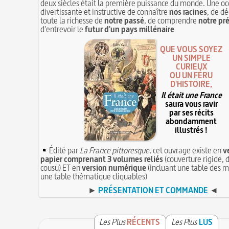
deux siècles était la première puissance du monde. Une oc
divertissante et instructive de connaître
nos racines
, de dé
toute la richesse de
notre passé
, de comprendre
notre pr
d'entrevoir le
futur d'un pays millénaire
QUE VOUS SOYEZ
UN SIMPLE
CURIEUX
OU UN FÉRU
D'HISTOIRE,
Il était une France
saura vous ravir
par ses récits
abondamment
illustrés !
Édité par
La France pittoresque
, cet ouvrage existe en
v
papier comprenant 3 volumes reliés
(couverture rigide, d
cousu) ET en
version numérique
(incluant une table des m
une table thématique cliquables)
►
PRÉSENTATION ET COMMANDE
◄
Les Plus
RÉCENTS
Les Plus
LUS