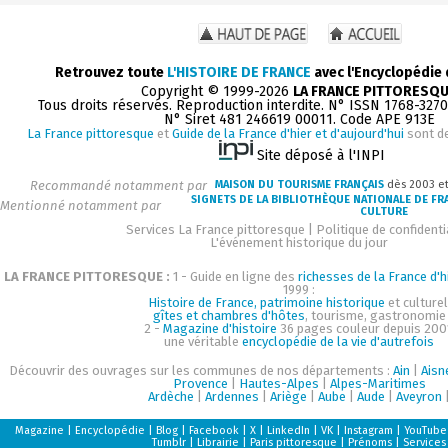
Retrouvez toute
L'HISTOIRE DE FRANCE
avec l'Encyclopédie
Copyright © 1999-2026
LA FRANCE PITTORESQ
Tous droits réservés. Reproduction interdite. N° ISSN 1768-327
N° Siret 481 246619 00011. Code APE 913E
La France pittoresque
et
Guide de la France d'hier et d'aujourd'hui
sont d
Site déposé à l'INPI
Recommandé notamment par
MAISON DU TOURISME FRANÇAIS
dès 2003 e
SIGNETS DE LA BIBLIOTHÈQUE NATIONALE DE FR
Mentionné notamment par
CULTURE
Services La France pittoresque
|
Politique de confidenti
L'événement historique du jour
LA FRANCE PITTORESQUE :
1 - Guide en ligne des
richesses de la France d'h
1999 :
Histoire de France, patrimoine historique
et culturel
gîtes et chambres d'hôtes
, tourisme, gastronomie
2 -
Magazine d'histoire
36 pages couleur depuis 200
une véritable
encyclopédie de la vie d'autrefois
Découvrir des ouvrages sur les communes de nos départements :
Ain
|
Aisn
Provence
|
Hautes-Alpes
|
Alpes-Maritimes
Ardèche
|
Ardennes
|
Ariège
|
Aube
|
Aude
|
Aveyron
Magazine
|
Encyclopédie
|
Blog
|
Facebook
|
X
|
LinkedIn
|
VK
|
Instagram
|
YouTube
Tumblr
|
Librairie
|
Paris pittoresque
|
Prénoms
|
Services