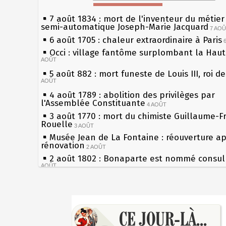
7 août 1834 : mort de l'inventeur du métier 
semi-automatique Joseph-Marie Jacquard
7 AO
6 août 1705 : chaleur extraordinaire à Paris
Occi : village fantôme surplombant la Hau
AOÛT
5 août 882 : mort funeste de Louis III, roi d
AOÛT
4 août 1789 : abolition des privilèges par
l'Assemblée Constituante
4 AOÛT
3 août 1770 : mort du chimiste Guillaume-F
Rouelle
3 AOÛT
Musée Jean de La Fontaine : réouverture a
rénovation
2 AOÛT
2 août 1802 : Bonaparte est nommé consul 
AOÛT
1er août 1589 : Henri III est poignardé à Sa
par Jacques Clément, moine jacobin
1ER AOÛT
Sécheresses (Grandes), étés caniculaires à 
31 juillet 1899 : décret instaurant les moug
les siècles
boîtes aux lettres en fonte de Léon Mougeot
27 mai 1610 : supplice de François Ravaillac
30 juillet 1918 : mort d'Auguste Poulain, fo
du roi Henri IV