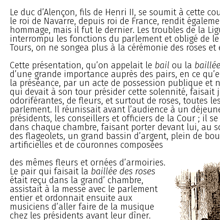
Le duc d’Alençon, fils de Henri II, se soumit à cette c
le roi de Navarre, depuis roi de France, rendit égaleme
hommage, mais il fut le dernier. Les troubles de la Li
interrompu les fonctions du parlement et obligé de le
Tours, on ne songea plus à la cérémonie des roses et el
Cette présentation, qu’on appelait le
bail
ou la
baillé
d’une grande importance auprès des pairs, en ce qu’ell
la préséance, par un acte de possession publique et no
qui devait à son tour présider cette solennité, faisait
odoriférantes, de fleurs, et surtout de roses, toutes 
parlement. Il réunissait avant l’audience à un déjeun
présidents, les conseillers et officiers de la Cour ; il s
dans chaque chambre, faisant porter devant lui, au s
des flageolets, un grand bassin d’argent, plein de bo
artificielles et de couronnes composées
des mêmes fleurs et ornées d’armoiries.
Le pair qui faisait la
baillée des roses
était reçu dans la grand’ chambre,
assistait à la messe avec le parlement
entier et ordonnait ensuite aux
musiciens d’aller faire de la musique
chez les présidents avant leur dîner.