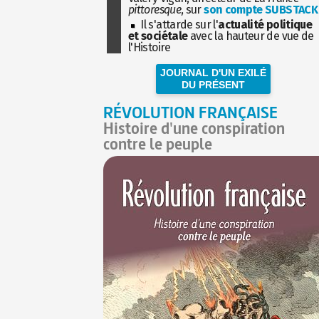
pittoresque
, sur
son compte SUBSTACK
Il s'attarde sur l'
actualité politique
et sociétale
avec la hauteur de vue de
l'Histoire
JOURNAL D'UN EXILÉ
DU PRÉSENT
RÉVOLUTION FRANÇAISE
Histoire d'une conspiration
contre le peuple