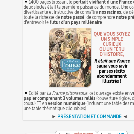
1400 pages brossant le
portrait vivifiant d'une France
deux siècles était la première puissance du monde. Une oc
divertissante et instructive de connaître
nos racines
, de dé
toute la richesse de
notre passé
, de comprendre
notre pr
d'entrevoir le
futur d'un pays millénaire
QUE VOUS SOYEZ
UN SIMPLE
CURIEUX
OU UN FÉRU
D'HISTOIRE,
Il était une France
saura vous ravir
par ses récits
abondamment
illustrés !
Édité par
La France pittoresque
, cet ouvrage existe en
v
papier comprenant 3 volumes reliés
(couverture rigide, d
cousu) ET en
version numérique
(incluant une table des m
une table thématique cliquables)
►
PRÉSENTATION ET COMMANDE
◄