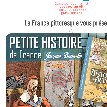
Saisissez votre mail, et
appuyez sur OK
pour vous
abonner
gratuitement