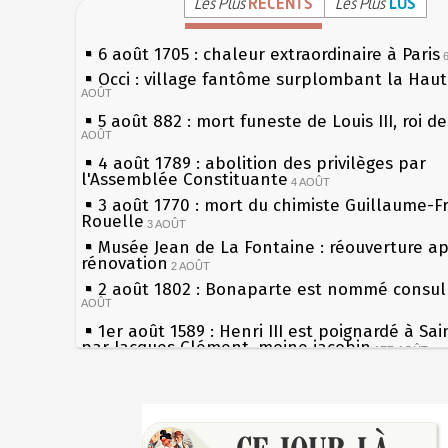
Les Plus
RÉCENTS
Les Plus
LUS
6 août 1705 : chaleur extraordinaire à Paris
Occi : village fantôme surplombant la Hau
AOÛT
5 août 882 : mort funeste de Louis III, roi d
AOÛT
4 août 1789 : abolition des privilèges par
l'Assemblée Constituante
4 AOÛT
3 août 1770 : mort du chimiste Guillaume-F
Rouelle
3 AOÛT
Musée Jean de La Fontaine : réouverture a
rénovation
2 AOÛT
2 août 1802 : Bonaparte est nommé consul 
AOÛT
1er août 1589 : Henri III est poignardé à Sa
par Jacques Clément, moine jacobin
1ER AOÛT
31 juillet 1899 : décret instaurant les moug
boîtes aux lettres en fonte de Léon Mougeot
Sécheresses (Grandes), étés caniculaires à 
30 juillet 1918 : mort d'Auguste Poulain, fo
les siècles
Chocolat Poulain
30 JUILLET
27 mai 1610 : supplice de François Ravaillac