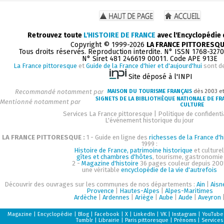
Retrouvez toute
L'HISTOIRE DE FRANCE
avec l'Encyclopédie
Copyright © 1999-2026
LA FRANCE PITTORESQ
Tous droits réservés. Reproduction interdite. N° ISSN 1768-327
N° Siret 481 246619 00011. Code APE 913E
La France pittoresque
et
Guide de la France d'hier et d'aujourd'hui
sont d
Site déposé à l'INPI
Recommandé notamment par
MAISON DU TOURISME FRANÇAIS
dès 2003 e
SIGNETS DE LA BIBLIOTHÈQUE NATIONALE DE FR
Mentionné notamment par
CULTURE
Services La France pittoresque
|
Politique de confidenti
L'événement historique du jour
LA FRANCE PITTORESQUE :
1 - Guide en ligne des
richesses de la France d'h
1999 :
Histoire de France, patrimoine historique
et culturel
gîtes et chambres d'hôtes
, tourisme, gastronomie
2 -
Magazine d'histoire
36 pages couleur depuis 200
une véritable
encyclopédie de la vie d'autrefois
Découvrir des ouvrages sur les communes de nos départements :
Ain
|
Aisn
Provence
|
Hautes-Alpes
|
Alpes-Maritimes
Ardèche
|
Ardennes
|
Ariège
|
Aube
|
Aude
|
Aveyron
Magazine
|
Encyclopédie
|
Blog
|
Facebook
|
X
|
LinkedIn
|
VK
|
Instagram
|
YouTube
Tumblr
|
Librairie
|
Paris pittoresque
|
Prénoms
|
Services