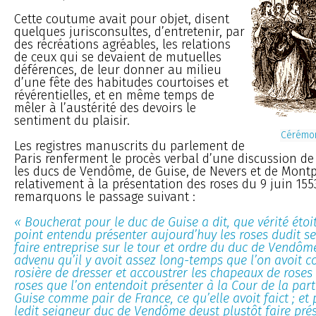
Cette coutume avait pour objet, disent
quelques jurisconsultes, d’entretenir, par
des récréations agréables, les relations
de ceux qui se devaient de mutuelles
déférences, de leur donner au milieu
d’une fête des habitudes courtoises et
révérentielles, et en même temps de
mêler à l’austérité des devoirs le
sentiment du plaisir.
Cérémon
Les registres manuscrits du parlement de
Paris renferment le procès verbal d’une discussion de
les ducs de Vendôme, de Guise, de Nevers et de Montp
relativement à la présentation des roses du 9 juin 155
remarquons le passage suivant :
« Boucherat pour le duc de Guise a dit, que vérité étoit
point entendu présenter aujourd’huy les roses dudit s
faire entreprise sur le tour et ordre du duc de Vendôme
advenu qu’il y avoit assez long-temps que l’on avoit
rosière de dresser et accoustrer les chapeaux de roses
roses que l’on entendoit présenter à la Cour de la part
Guise comme pair de France, ce qu’elle avoit faict ; et
ledit seigneur duc de Vendôme deust plustôt faire prés