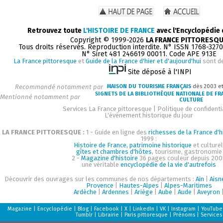
Retrouvez toute
L'HISTOIRE DE FRANCE
avec l'Encyclopédie
Copyright © 1999-2026
LA FRANCE PITTORESQ
Tous droits réservés. Reproduction interdite. N° ISSN 1768-327
N° Siret 481 246619 00011. Code APE 913E
La France pittoresque
et
Guide de la France d'hier et d'aujourd'hui
sont d
Site déposé à l'INPI
Recommandé notamment par
MAISON DU TOURISME FRANÇAIS
dès 2003 e
SIGNETS DE LA BIBLIOTHÈQUE NATIONALE DE FR
Mentionné notamment par
CULTURE
Services La France pittoresque
|
Politique de confidenti
L'événement historique du jour
LA FRANCE PITTORESQUE :
1 - Guide en ligne des
richesses de la France d'h
1999 :
Histoire de France, patrimoine historique
et culturel
gîtes et chambres d'hôtes
, tourisme, gastronomie
2 -
Magazine d'histoire
36 pages couleur depuis 200
une véritable
encyclopédie de la vie d'autrefois
Découvrir des ouvrages sur les communes de nos départements :
Ain
|
Aisn
Provence
|
Hautes-Alpes
|
Alpes-Maritimes
Ardèche
|
Ardennes
|
Ariège
|
Aube
|
Aude
|
Aveyron
Magazine
|
Encyclopédie
|
Blog
|
Facebook
|
X
|
LinkedIn
|
VK
|
Instagram
|
YouTube
Tumblr
|
Librairie
|
Paris pittoresque
|
Prénoms
|
Services