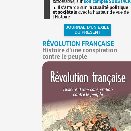
pittoresque
, sur
son compte SUBSTACK
Il s'attarde sur l'
actualité politique
et sociétale
avec la hauteur de vue de
l'Histoire
JOURNAL D'UN EXILÉ
DU PRÉSENT
RÉVOLUTION FRANÇAISE
Histoire d'une conspiration
contre le peuple