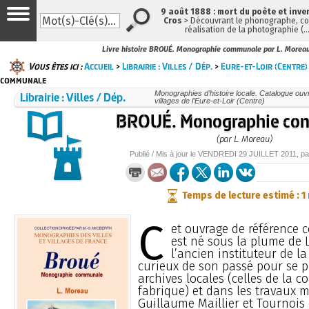
9 août 1888 : mort du poète et inve
Cros
> Découvrant le phonographe, con
réalisation de la photographie (
Livre histoire BROUÉ. Monographie communale par L. Morea
Vous êtes ici :
Accueil
>
Librairie : Villes / Dép.
>
Eure-et-Loir (Centre)
communale
Librairie : Villes / Dép.
Monographies d’histoire locale. Catalogue ouvra
villages de l’Eure-et-Loir (Centre)
BROUÉ. Monographie co
(par L. Moreau)
Publié / Mis à jour le
VENDREDI
29 JUILLET 2011
, p
Temps de lecture estimé : 1
C
et ouvrage de référence 
est né sous la plume de 
l’ancien instituteur de la
curieux de son passé pour se p
archives locales (celles de la 
fabrique) et dans les travaux 
Guillaume Maillier et Tournois