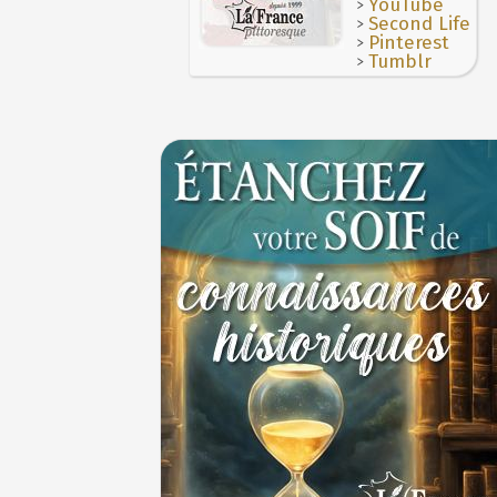
>
YouTube
>
Second Life
>
Pinterest
>
Tumblr