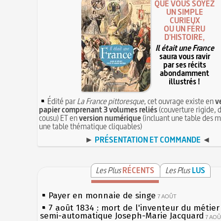
QUE VOUS SOYEZ
UN SIMPLE
CURIEUX
OU UN FÉRU
D'HISTOIRE,
Il était une France
saura vous ravir
par ses récits
abondamment
illustrés !
Édité par
La France pittoresque
, cet ouvrage existe en
v
papier comprenant 3 volumes reliés
(couverture rigide, d
cousu) ET en
version numérique
(incluant une table des m
une table thématique cliquables)
►
PRÉSENTATION ET COMMANDE
◄
Les Plus
RÉCENTS
Les Plus
LUS
Payer en monnaie de singe
7 AOÛT
7 août 1834 : mort de l'inventeur du métier 
semi-automatique Joseph-Marie Jacquard
7 AO