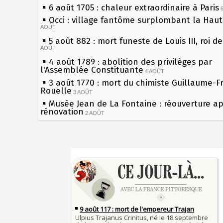
6 août 1705 : chaleur extraordinaire à Paris
Occi : village fantôme surplombant la Hau
AOÛT
5 août 882 : mort funeste de Louis III, roi d
AOÛT
4 août 1789 : abolition des privilèges par
l'Assemblée Constituante
4 AOÛT
3 août 1770 : mort du chimiste Guillaume-F
Rouelle
3 AOÛT
Musée Jean de La Fontaine : réouverture a
rénovation
2 AOÛT
2 août 1802 : Bonaparte est nommé consul 
AOÛT
1er août 1589 : Henri III est poignardé à Sa
Sécheresses (Grandes), étés caniculaires à 
par Jacques Clément, moine jacobin
les siècles
1ER AOÛT
31 juillet 1899 : décret instaurant les moug
27 mai 1610 : supplice de François Ravaillac
boîtes aux lettres en fonte de Léon Mougeot
du roi Henri IV
30 juillet 1918 : mort d'Auguste Poulain, fo
Pierre qui roule n'amasse pas mousse
Chocolat Poulain
30 JUILLET
Qui aime bien châtie bien
29 juillet 1881 : loi sur la liberté de la pres
Tout vient à point à qui sait attendre
28 juillet 1794 : supplice de Robespierre et
François II (né le 19 janvier 1544, mort le 