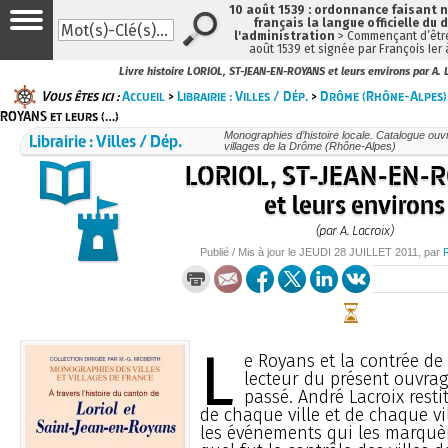
10 août 1539 : ordonnance faisant
français la langue officielle du 
l'administration
> Commençant d’être
août 1539 et signée par François Ier
Livre histoire LORIOL, ST-JEAN-EN-ROYANS et leurs environs par A. 
Vous êtes ici :
Accueil
>
Librairie : Villes / Dép.
>
Drôme (Rhône-Alpes)
ROYANS et leurs (…)
Librairie : Villes / Dép.
Monographies d’histoire locale. Catalogue ouvra
villages de la Drôme (Rhône-Alpes)
LORIOL, ST-JEAN-EN-
et leurs environs
(par A. Lacroix)
Publié / Mis à jour le
JEUDI
28 JUILLET 2011
, par
L
e Royans et la contrée de 
lecteur du présent ouvra
passé. André Lacroix resti
de chaque ville et de chaque vil
les événements qui les marquèr