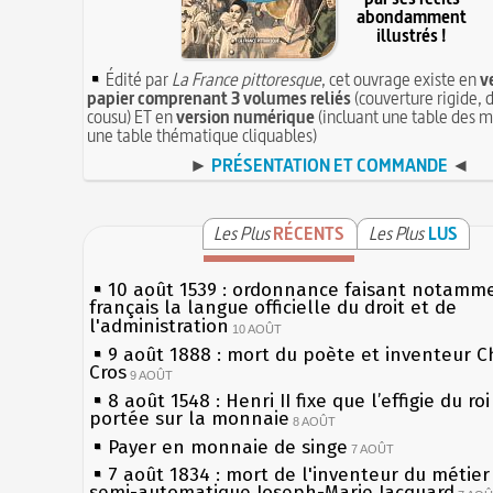
abondamment
illustrés !
Édité par
La France pittoresque
, cet ouvrage existe en
v
papier comprenant 3 volumes reliés
(couverture rigide, d
cousu) ET en
version numérique
(incluant une table des m
une table thématique cliquables)
►
PRÉSENTATION ET COMMANDE
◄
Les Plus
RÉCENTS
Les Plus
LUS
10 août 1539 : ordonnance faisant notamm
français la langue officielle du droit et de
l'administration
10 AOÛT
9 août 1888 : mort du poète et inventeur C
Cros
9 AOÛT
8 août 1548 : Henri II fixe que l’effigie du ro
portée sur la monnaie
8 AOÛT
Payer en monnaie de singe
7 AOÛT
7 août 1834 : mort de l'inventeur du métier 
semi-automatique Joseph-Marie Jacquard