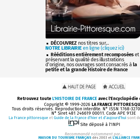
DÉCOUVREZ
nos titres sur...
NOTRE LIBRAIRIE
en ligne (cliquez ici)
Rééditions entièrement recomposées
et
préservant la qualité des illustrations
d'origine, nos ouvrages sont consacrés à
la
petite et la grande Histoire de France
Retrouvez toute
L'HISTOIRE DE FRANCE
avec l'Encyclopédie
Copyright © 1999-2026
LA FRANCE PITTORESQ
Tous droits réservés. Reproduction interdite. N° ISSN 1768-327
N° Siret 481 246619 00011. Code APE 913E
La France pittoresque
et
Guide de la France d'hier et d'aujourd'hui
sont d
Site déposé à l'INPI
Recommandé notamment par...
MAISON DU TOURISME FRANÇAIS
dès 2003 et
L'ALLIANCE FRAN