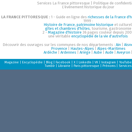
Services La France pittoresque
|
Politique de confidenti
L'événement historique du jour
LA FRANCE PITTORESQUE :
1 - Guide en ligne des
richesses de la France d'h
1999 :
Histoire de France, patrimoine historique
et culturel
gîtes et chambres d'hôtes
, tourisme, gastronomie
2 -
Magazine d'histoire
36 pages couleur depuis 200
une véritable
encyclopédie de la vie d'autrefois
Découvrir des ouvrages sur les communes de nos départements :
Ain
|
Aisn
Provence
|
Hautes-Alpes
|
Alpes-Maritimes
Ardèche
|
Ardennes
|
Ariège
|
Aube
|
Aude
|
Aveyron
Magazine
|
Encyclopédie
|
Blog
|
Facebook
|
X
|
LinkedIn
|
VK
|
Instagram
|
YouTube
Tumblr
|
Librairie
|
Paris pittoresque
|
Prénoms
|
Services