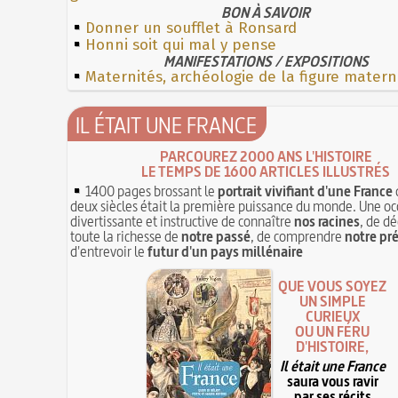
BON À SAVOIR
Donner un soufflet à Ronsard
Honni soit qui mal y pense
MANIFESTATIONS / EXPOSITIONS
Maternités, archéologie de la figure matern
IL ÉTAIT UNE FRANCE
PARCOUREZ 2000 ANS L'HISTOIRE
LE TEMPS DE 1600 ARTICLES ILLUSTRÉS
1400 pages brossant le
portrait vivifiant d'une France
deux siècles était la première puissance du monde. Une oc
divertissante et instructive de connaître
nos racines
, de dé
toute la richesse de
notre passé
, de comprendre
notre pr
d'entrevoir le
futur d'un pays millénaire
QUE VOUS SOYEZ
UN SIMPLE
CURIEUX
OU UN FÉRU
D'HISTOIRE,
Il était une France
saura vous ravir
par ses récits