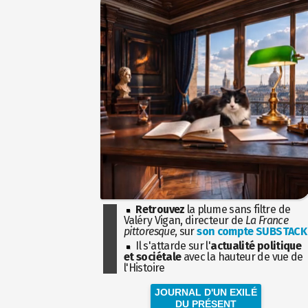
Retrouvez
la plume sans filtre de
Valéry Vigan, directeur de
La France
pittoresque
, sur
son compte SUBSTACK
Il s'attarde sur l'
actualité politique
et sociétale
avec la hauteur de vue de
l'Histoire
JOURNAL D'UN EXILÉ
DU PRÉSENT