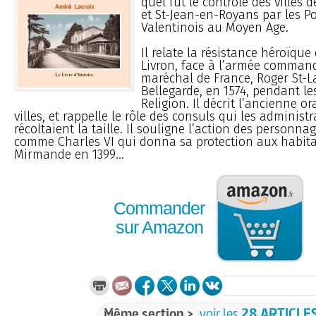
quel fut le contrôle des villes d
et St-Jean-en-Royans par les Po
Valentinois au Moyen Age.
Il relate la résistance héroïque
Livron, face à l’armée command
maréchal de France, Roger St-L
Bellegarde, en 1574, pendant le
Religion. Il décrit l’ancienne o
villes, et rappelle le rôle des consuls qui les administr
récoltaient la taille. Il souligne l’action des personnag
comme Charles VI qui donna sa protection aux habit
Mirmande en 1399...
Commander
sur Amazon
Même section >
voir les
28 ARTICLE