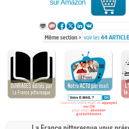
sur Amazon
Même section >
voir les
44 ARTICL
Saisissez votre mail, et
appuyez
sur OK
pour vous
abonner
gratuitement