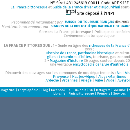
N° Siret 481 246619 00011. Code APE 913E
La France pittoresque
et
Guide de la France d'hier et d'aujourd'hui
sont 
Site déposé à l'INPI
Recommandé notamment par
MAISON DU TOURISME FRANÇAIS
dès 2003
Mentionné notamment par
SIGNETS DE LA BIBLIOTHÈQUE NATIONALE DE FRAN
Services La France pittoresque
|
Politique de confident
L'événement historique du jour
LA FRANCE PITTORESQUE :
1 - Guide en ligne des
richesses de la France d'
1999 :
Histoire de France, patrimoine historique
et cultur
gîtes et chambres d'hôtes
, tourisme, gastronom
2 -
Magazine d'histoire
36 pages couleur depuis 20
une véritable
encyclopédie de la vie d'autrefois
Découvrir des ouvrages sur les communes de nos départements :
Ain
|
Ai
Provence
|
Hautes-Alpes
|
Alpes-Maritimes
Ardèche
|
Ardennes
|
Ariège
|
Aube
|
Aude
|
Aveyro
Magazine
|
Encyclopédie
|
Blog
|
Facebook
|
X
|
LinkedIn
|
VK
|
Instagram
|
YouTube
|
Librairie
|
Paris pittoresque
|
Prénoms
|
Services