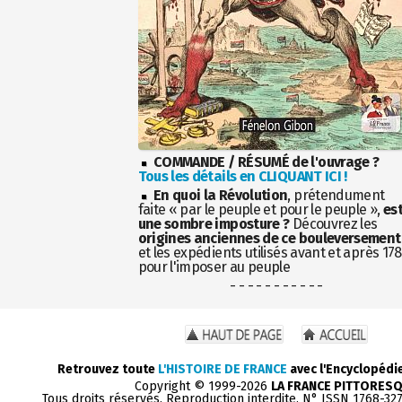
COMMANDE / RÉSUMÉ de l'ouvrage ?
Tous les détails en CLIQUANT ICI !
En quoi la Révolution
, prétendument
faite « par le peuple et pour le peuple »,
es
une sombre imposture ?
Découvrez les
origines anciennes de ce bouleversement
et les expédients utilisés avant et après 17
pour l'imposer au peuple
- - - - - - - - - - -
Retrouvez toute
L'HISTOIRE DE FRANCE
avec l'Encyclopédi
Copyright © 1999-2026
LA FRANCE PITTORES
Tous droits réservés. Reproduction interdite. N° ISSN 1768-32