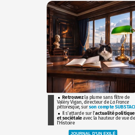
Retrouvez
la plume sans filtre de
Valéry Vigan, directeur de
La France
pittoresque
, sur
son compte SUBSTAC
Il s'attarde sur l'
actualité politique
et sociétale
avec la hauteur de vue d
l'Histoire
JOURNAL D'UN EXILÉ