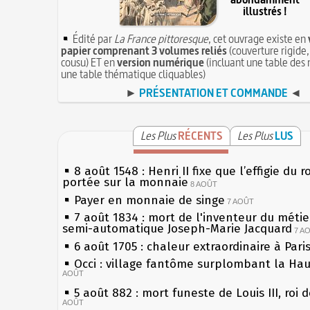
illustrés !
Édité par
La France pittoresque
, cet ouvrage existe en
papier comprenant 3 volumes reliés
(couverture rigide,
cousu) ET en
version numérique
(incluant une table des 
une table thématique cliquables)
►
PRÉSENTATION ET COMMANDE
◄
Les Plus
RÉCENTS
Les Plus
LUS
8 août 1548 : Henri II fixe que l’effigie du r
portée sur la monnaie
8 AOÛT
Payer en monnaie de singe
7 AOÛT
7 août 1834 : mort de l'inventeur du métier
semi-automatique Joseph-Marie Jacquard
7 A
6 août 1705 : chaleur extraordinaire à Pari
Occi : village fantôme surplombant la Ha
AOÛT
5 août 882 : mort funeste de Louis III, roi 
AOÛT