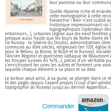
leur paroisse ou leur communa
Quelle réponse riche et éclairé
cette monographie à cette re
hiérarchie ! Rien n’est oublié
historique impressionnant où 
topographiques (splendeur des 
entonnoirs...), urbaines (église aux dix-neuf fenêtres 
presque aussi haute que les tours de Notre-Dame de P
(le Russey : la Sibérie du Doubs), administratives (ér
commune au XIVe siècle), religieuses (en 1331, église 
pour le Bélieu, la Bosse, le Bizot et le Russey), social
l’Ancien Régime) et guerrières (attaque de Réaumont e
les troupes suisses en 1476...), pièces d’un véritable p
s’enrichissent les unes les autres et forment une vas
laquelle chaque élément a sa place et sa date.
Le lecteur peut ainsi, à sa guise, se plonger dans ce r
fil des pages depuis l’avant-propos (
Coup d’œil généra
topographie du Russey
) jusqu’au dernier Appendice...
Commander