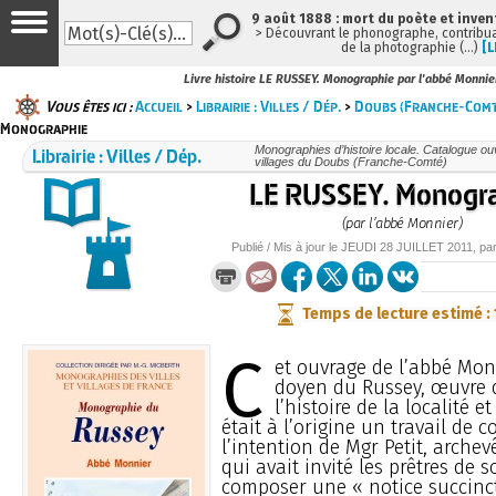
9 août 1888 : mort du poète et inven
> Découvrant le phonographe, contribuan
de la photographie (…)
[L
Livre histoire LE RUSSEY. Monographie par l'abbé Monnie
Vous êtes ici :
Accueil
>
Librairie : Villes / Dép.
>
Doubs (Franche-Comt
Monographie
Librairie : Villes / Dép.
Monographies d’histoire locale. Catalogue ouvr
villages du Doubs (Franche-Comté)
LE RUSSEY. Monogr
(par l’abbé Monnier)
Publié / Mis à jour le
JEUDI
28 JUILLET 2011
, pa
Temps de lecture estimé :
C
et ouvrage de l’abbé Monn
doyen du Russey, œuvre d
l’histoire de la localité e
était à l’origine un travail de
l’intention de Mgr Petit, arch
qui avait invité les prêtres de 
composer une « notice succinc