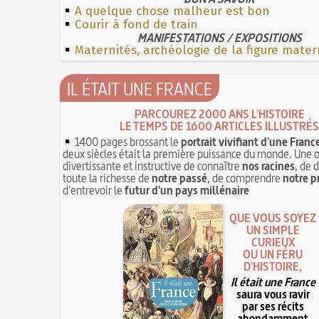
A quelque chose malheur est bon
Courir à fond de train
MANIFESTATIONS / EXPOSITIONS
Maternités, archéologie de la figure mater
IL ÉTAIT UNE FRANCE
PARCOUREZ 2000 ANS L'HISTOIRE
LE TEMPS DE 1600 ARTICLES ILLUSTRÉS
1400 pages brossant le
portrait vivifiant d'une Franc
deux siècles était la première puissance du monde. Une 
divertissante et instructive de connaître
nos racines
, de 
toute la richesse de
notre passé
, de comprendre
notre p
d'entrevoir le
futur d'un pays millénaire
QUE VOUS SOYEZ
UN SIMPLE
CURIEUX
OU UN FÉRU
D'HISTOIRE,
Il était une France
saura vous ravir
par ses récits
abondamment