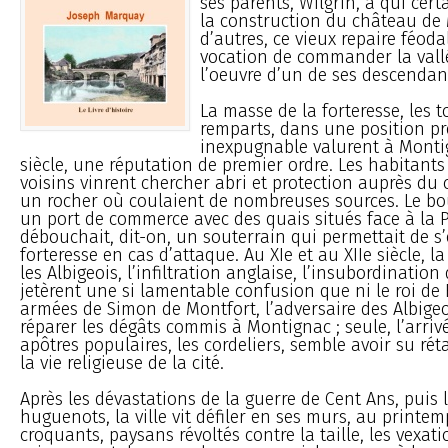
ses parents, Wilgrin, à qui cert
la construction du château de
d’autres, ce vieux repaire féoda
vocation de commander la vallé
l’oeuvre d’un de ses descendan
La masse de la forteresse, les t
remparts, dans une position p
inexpugnable valurent à Montig
siècle, une réputation de premier ordre. Les habitants 
voisins vinrent chercher abri et protection auprès du
un rocher où coulaient de nombreuses sources. Le bou
un port de commerce avec des quais situés face à la P
débouchait, dit-on, un souterrain qui permettait de s
forteresse en cas d’attaque. Au XIe et au XIIe siècle, l
les Albigeois, l’infiltration anglaise, l’insubordinatio
jetèrent une si lamentable confusion que ni le roi de F
armées de Simon de Montfort, l’adversaire des Albigeo
réparer les dégâts commis à Montignac ; seule, l’arri
apôtres populaires, les cordeliers, semble avoir su réta
la vie religieuse de la cité.
Après les dévastations de la guerre de Cent Ans, puis 
huguenots, la ville vit défiler en ses murs, au printem
croquants, paysans révoltés contre la taille, les vexat