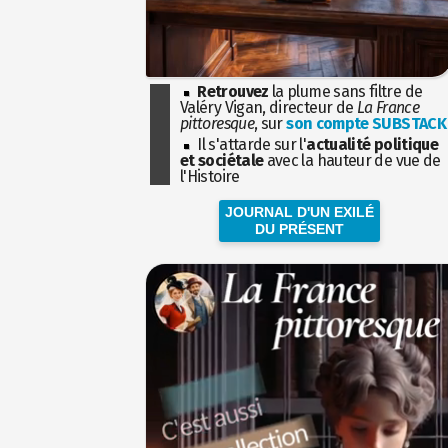
Retrouvez
la plume sans filtre de
Valéry Vigan, directeur de
La France
pittoresque
, sur
son compte SUBSTACK
Il s'attarde sur l'
actualité politique
et sociétale
avec la hauteur de vue de
l'Histoire
JOURNAL D'UN EXILÉ
DU PRÉSENT