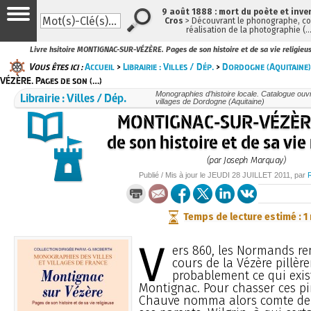
9 août 1888 : mort du poète et inve
Cros
> Découvrant le phonographe, con
réalisation de la photographie (
Livre hsitoire MONTIGNAC-SUR-VÉZÈRE. Pages de son histoire et de sa vie religie
Vous êtes ici :
Accueil
>
Librairie : Villes / Dép.
>
Dordogne (Aquitaine)
VÉZÈRE. Pages de son (…)
Librairie : Villes / Dép.
Monographies d’histoire locale. Catalogue ouvra
villages de Dordogne (Aquitaine)
MONTIGNAC-SUR-VÉZÈRE
de son histoire et de sa vie
(par Joseph Marquay)
Publié / Mis à jour le
JEUDI
28 JUILLET 2011
, par
Temps de lecture estimé : 1
V
ers 860, les Normands r
cours de la Vézère pillèr
probablement ce qui exis
Montignac. Pour chasser ces pir
Chauve nomma alors comte de 