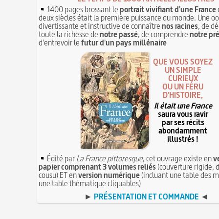
1400 pages brossant le
portrait vivifiant d'une France
deux siècles était la première puissance du monde. Une oc
divertissante et instructive de connaître
nos racines
, de dé
toute la richesse de
notre passé
, de comprendre
notre pr
d'entrevoir le
futur d'un pays millénaire
QUE VOUS SOYEZ
UN SIMPLE
CURIEUX
OU UN FÉRU
D'HISTOIRE,
Il était une France
saura vous ravir
par ses récits
abondamment
illustrés !
Édité par
La France pittoresque
, cet ouvrage existe en
v
papier comprenant 3 volumes reliés
(couverture rigide, d
cousu) ET en
version numérique
(incluant une table des m
une table thématique cliquables)
►
PRÉSENTATION ET COMMANDE
◄