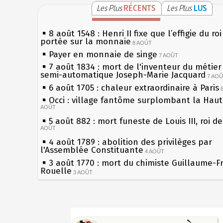
Les Plus
RÉCENTS
Les Plus
LUS
8 août 1548 : Henri II fixe que l’effigie du ro
portée sur la monnaie
8 AOÛT
Payer en monnaie de singe
7 AOÛT
7 août 1834 : mort de l'inventeur du métier 
semi-automatique Joseph-Marie Jacquard
7 AO
6 août 1705 : chaleur extraordinaire à Paris
Occi : village fantôme surplombant la Hau
AOÛT
5 août 882 : mort funeste de Louis III, roi d
AOÛT
4 août 1789 : abolition des privilèges par
l'Assemblée Constituante
4 AOÛT
3 août 1770 : mort du chimiste Guillaume-F
Rouelle
3 AOÛT
Musée Jean de La Fontaine : réouverture a
rénovation
2 AOÛT
2 août 1802 : Bonaparte est nommé consul 
Sécheresses (Grandes), étés caniculaires à 
AOÛT
les siècles