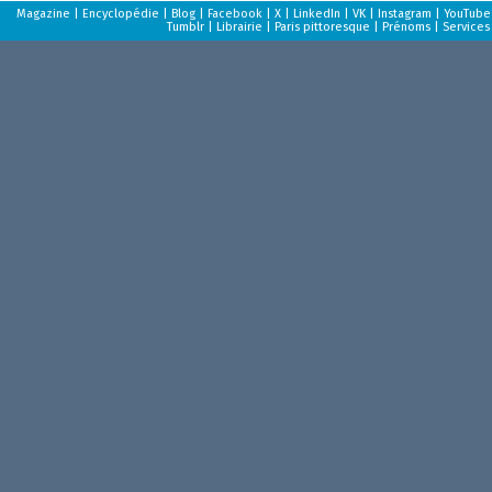
Magazine
|
Encyclopédie
|
Blog
|
Facebook
|
X
|
LinkedIn
|
VK
|
Instagram
|
YouTube
Tumblr
|
Librairie
|
Paris pittoresque
|
Prénoms
|
Services