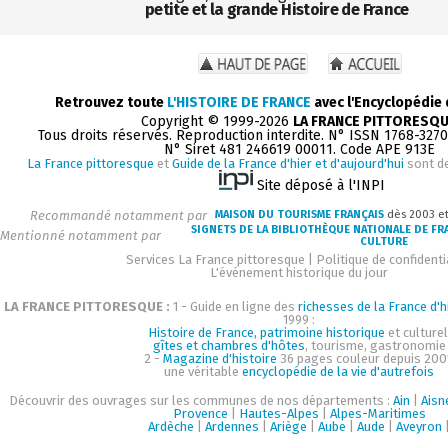
petite et la grande Histoire de France
Retrouvez toute
L'HISTOIRE DE FRANCE
avec l'Encyclopédie
Copyright © 1999-2026
LA FRANCE PITTORESQ
Tous droits réservés. Reproduction interdite. N° ISSN 1768-327
N° Siret 481 246619 00011. Code APE 913E
La France pittoresque
et
Guide de la France d'hier et d'aujourd'hui
sont d
Site déposé à l'INPI
Recommandé notamment par
MAISON DU TOURISME FRANÇAIS
dès 2003 e
SIGNETS DE LA BIBLIOTHÈQUE NATIONALE DE FR
Mentionné notamment par
CULTURE
Services La France pittoresque
|
Politique de confidenti
L'événement historique du jour
LA FRANCE PITTORESQUE :
1 - Guide en ligne des
richesses de la France d'h
1999 :
Histoire de France, patrimoine historique
et culturel
gîtes et chambres d'hôtes
, tourisme, gastronomie
2 -
Magazine d'histoire
36 pages couleur depuis 200
une véritable
encyclopédie de la vie d'autrefois
Découvrir des ouvrages sur les communes de nos départements :
Ain
|
Aisn
Provence
|
Hautes-Alpes
|
Alpes-Maritimes
Ardèche
|
Ardennes
|
Ariège
|
Aube
|
Aude
|
Aveyron