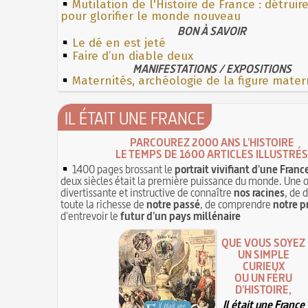
Mutilation de l'Histoire de France : détruir
pour glorifier le monde nouveau
BON À SAVOIR
Le dé en est jeté
Faire d’un diable deux
MANIFESTATIONS / EXPOSITIONS
Maternités, archéologie de la figure mater
IL ÉTAIT UNE FRANCE
PARCOUREZ 2000 ANS L'HISTOIRE
LE TEMPS DE 1600 ARTICLES ILLUSTRÉS
1400 pages brossant le
portrait vivifiant d'une Franc
deux siècles était la première puissance du monde. Une 
divertissante et instructive de connaître
nos racines
, de 
toute la richesse de
notre passé
, de comprendre
notre p
d'entrevoir le
futur d'un pays millénaire
QUE VOUS SOYEZ
UN SIMPLE
CURIEUX
OU UN FÉRU
D'HISTOIRE,
Il était une France