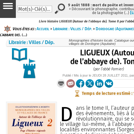
9 août 1888 : mort du poète et inven
> Découvrant le phonographe, contribuan
de la photographie (…)
[L
Livre histoire LIGUEUX (Autour de l'abbaye de). Tome II par l'abbé
Vous êtes ici :
Accueil
>
Librairie : Villes / Dép.
>
Dordogne (Aquitaine)
l'abbaye de). (…)
Librairie : Villes / Dép.
Monographies d’histoire locale. Catalogue ouvr
villages de Dordogne (Aquitaine)
LIGUEUX (Autou
de l’abbaye de). To
(par l’abbé Farnier)
Publié / Mis à jour le
JEUDI
28 JUILLET 2011
, pa
Temps de lecture estimé :
D
ans le tome II, l’auteur 
des événements, liés à l
révolutionnaire, qui se 
le village lui-même, à l’abbaye 
localités environnantes (Sorges 