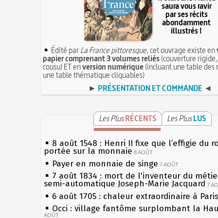
saura vous ravir
par ses récits
abondamment
illustrés !
Édité par
La France pittoresque
, cet ouvrage existe en
papier comprenant 3 volumes reliés
(couverture rigide,
cousu) ET en
version numérique
(incluant une table des 
une table thématique cliquables)
►
PRÉSENTATION ET COMMANDE
◄
Les Plus
RÉCENTS
Les Plus
LUS
8 août 1548 : Henri II fixe que l’effigie du r
portée sur la monnaie
8 AOÛT
Payer en monnaie de singe
7 AOÛT
7 août 1834 : mort de l'inventeur du métier
semi-automatique Joseph-Marie Jacquard
7 A
6 août 1705 : chaleur extraordinaire à Pari
Occi : village fantôme surplombant la Ha
AOÛT