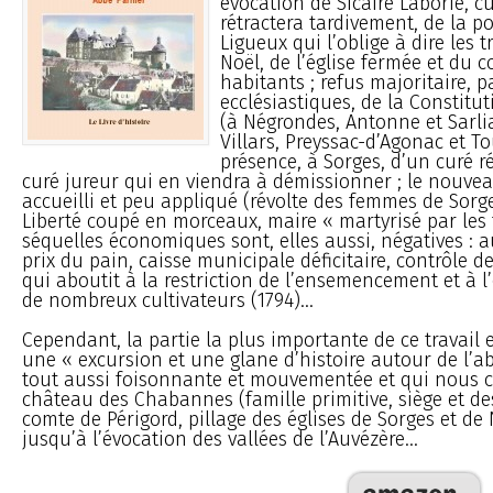
évocation de Sicaire Laborie, cu
rétractera tardivement, de la p
Ligueux qui l’oblige à dire les 
Noël, de l’église fermée et du 
habitants ; refus majoritaire, p
ecclésiastiques, de la Constitut
(à Négrondes, Antonne et Sarl
Villars, Preyssac-d’Agonac et Tou
présence, à Sorges, d’un curé ré
curé jureur qui en viendra à démissionner ; le nouvea
accueilli et peu appliqué (révolte des femmes de Sorge
Liberté coupé en morceaux, maire « martyrisé par les 
séquelles économiques sont, elles aussi, négatives :
prix du pain, caisse municipale déficitaire, contrôle de
qui aboutit à la restriction de l’ensemencement et à
de nombreux cultivateurs (1794)...
Cependant, la partie la plus importante de ce travail 
une « excursion et une glane d’histoire autour de l’a
tout aussi foisonnante et mouvementée et qui nous 
château des Chabannes (famille primitive, siège et de
comte de Périgord, pillage des églises de Sorges et de 
jusqu’à l’évocation des vallées de l’Auvézère...