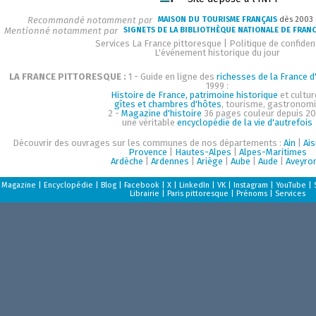
Recommandé notamment par
MAISON DU TOURISME FRANÇAIS
dès 2003
Mentionné notamment par
SIGNETS DE LA BIBLIOTHÈQUE NATIONALE DE FRAN
Services La France pittoresque
|
Politique de confident
L'événement historique du jour
LA FRANCE PITTORESQUE :
1 - Guide en ligne des
richesses de la France d'
1999 :
Histoire de France, patrimoine historique
et cultur
gîtes et chambres d'hôtes
, tourisme, gastronom
2 -
Magazine d'histoire
36 pages couleur depuis 20
une véritable
encyclopédie de la vie d'autrefois
Découvrir des ouvrages sur les communes de nos départements :
Ain
|
Ai
Provence
|
Hautes-Alpes
|
Alpes-Maritimes
Ardèche
|
Ardennes
|
Ariège
|
Aube
|
Aude
|
Aveyro
Magazine
|
Encyclopédie
|
Blog
|
Facebook
|
X
|
LinkedIn
|
VK
|
Instagram
|
YouTube
|
Librairie
|
Paris pittoresque
|
Prénoms
|
Services