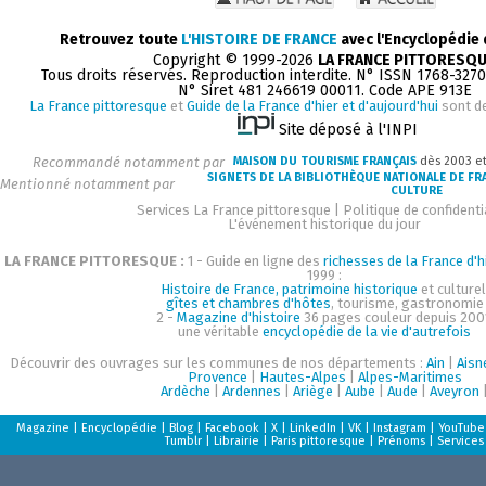
Retrouvez toute
L'HISTOIRE DE FRANCE
avec l'Encyclopédie
Copyright © 1999-2026
LA FRANCE PITTORESQ
Tous droits réservés. Reproduction interdite. N° ISSN 1768-327
N° Siret 481 246619 00011. Code APE 913E
La France pittoresque
et
Guide de la France d'hier et d'aujourd'hui
sont d
Site déposé à l'INPI
Recommandé notamment par
MAISON DU TOURISME FRANÇAIS
dès 2003 e
SIGNETS DE LA BIBLIOTHÈQUE NATIONALE DE FR
Mentionné notamment par
CULTURE
Services La France pittoresque
|
Politique de confidenti
L'événement historique du jour
LA FRANCE PITTORESQUE :
1 - Guide en ligne des
richesses de la France d'h
1999 :
Histoire de France, patrimoine historique
et culturel
gîtes et chambres d'hôtes
, tourisme, gastronomie
2 -
Magazine d'histoire
36 pages couleur depuis 200
une véritable
encyclopédie de la vie d'autrefois
Découvrir des ouvrages sur les communes de nos départements :
Ain
|
Aisn
Provence
|
Hautes-Alpes
|
Alpes-Maritimes
Ardèche
|
Ardennes
|
Ariège
|
Aube
|
Aude
|
Aveyron
Magazine
|
Encyclopédie
|
Blog
|
Facebook
|
X
|
LinkedIn
|
VK
|
Instagram
|
YouTube
Tumblr
|
Librairie
|
Paris pittoresque
|
Prénoms
|
Services