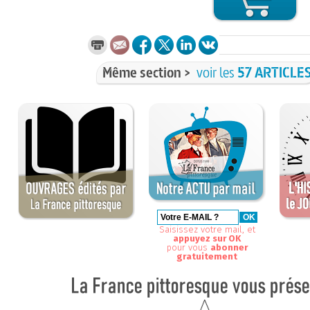
Même section >
voir les
57 ARTICLE
Saisissez votre mail, et
appuyez sur OK
pour vous
abonner
gratuitement