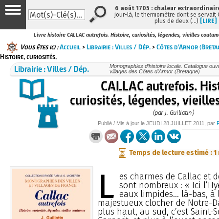
6 août 1705 : chaleur extraordinair
jour-là, le thermomètre dont se servait
plus de deux (…)
[LIRE]
Livre histoire CALLAC autrefois. Histoire, curiosités, légendes, vieilles coutume
Vous êtes ici :
Accueil
>
Librairie : Villes / Dép.
>
Côtes d’Armor (Breta
Histoire, curiosités,
Librairie : Villes / Dép.
Monographies d’histoire locale. Catalogue ouvra
villages des Côtes d’Armor (Bretagne)
CALLAC autrefois. Hist
curiosités, légendes, vieill
(par J. Guillotin)
Publié / Mis à jour le
JEUDI
28 JUILLET 2011
, par
Temps de lecture estimé : 1
L
es charmes de Callac et d
sont nombreux : « Ici l’Hy
eaux limpides... là-bas, à l
majestueux clocher de Notre-D
plus haut, au sud, c’est Saint-Se