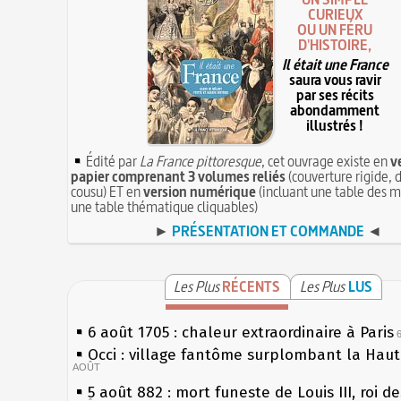
CURIEUX
OU UN FÉRU
D'HISTOIRE,
Il était une France
saura vous ravir
par ses récits
abondamment
illustrés !
Édité par
La France pittoresque
, cet ouvrage existe en
v
papier comprenant 3 volumes reliés
(couverture rigide, d
cousu) ET en
version numérique
(incluant une table des m
une table thématique cliquables)
►
PRÉSENTATION ET COMMANDE
◄
Les Plus
RÉCENTS
Les Plus
LUS
6 août 1705 : chaleur extraordinaire à Paris
Occi : village fantôme surplombant la Hau
AOÛT
5 août 882 : mort funeste de Louis III, roi d