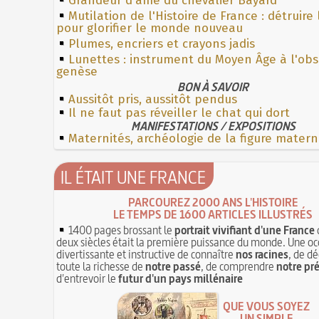
Grandeur d'âme du chevalier Bayard
Mutilation de l'Histoire de France : détruire
pour glorifier le monde nouveau
Plumes, encriers et crayons jadis
Lunettes : instrument du Moyen Âge à l'ob
genèse
BON À SAVOIR
Aussitôt pris, aussitôt pendus
Il ne faut pas réveiller le chat qui dort
MANIFESTATIONS / EXPOSITIONS
Maternités, archéologie de la figure matern
IL ÉTAIT UNE FRANCE
PARCOUREZ 2000 ANS L'HISTOIRE
LE TEMPS DE 1600 ARTICLES ILLUSTRÉS
1400 pages brossant le
portrait vivifiant d'une France
deux siècles était la première puissance du monde. Une oc
divertissante et instructive de connaître
nos racines
, de dé
toute la richesse de
notre passé
, de comprendre
notre pr
d'entrevoir le
futur d'un pays millénaire
QUE VOUS SOYEZ
UN SIMPLE