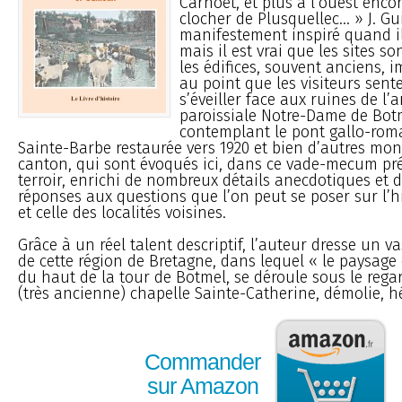
Carnoët, et plus à l’ouest encor
clocher de Plusquellec... » J. Gu
manifestement inspiré quand il 
mais il est vrai que les sites s
les édifices, souvent anciens, 
au point que les visiteurs sente
s’éveiller face aux ruines de l’
paroissiale Notre-Dame de Bot
contemplant le pont gallo-roma
Sainte-Barbe restaurée vers 1920 et bien d’autres m
canton, qui sont évoqués ici, dans ce vade-mecum pré
terroir, enrichi de nombreux détails anecdotiques et d
réponses aux questions que l’on peut se poser sur l’hi
et celle des localités voisines.
Grâce à un réel talent descriptif, l’auteur dresse un 
de cette région de Bretagne, dans lequel « le paysage
du haut de la tour de Botmel, se déroule sous le regar
(très ancienne) chapelle Sainte-Catherine, démolie, hél
Commander
sur Amazon