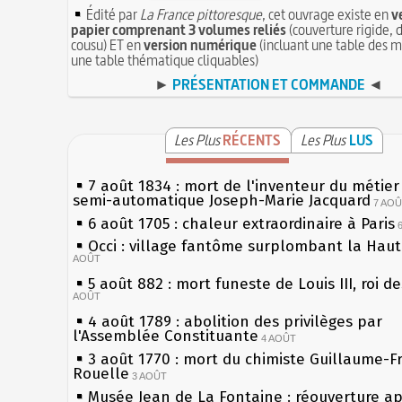
Édité par
La France pittoresque
, cet ouvrage existe en
v
papier comprenant 3 volumes reliés
(couverture rigide, d
cousu) ET en
version numérique
(incluant une table des m
une table thématique cliquables)
►
PRÉSENTATION ET COMMANDE
◄
Les Plus
RÉCENTS
Les Plus
LUS
7 août 1834 : mort de l'inventeur du métier 
semi-automatique Joseph-Marie Jacquard
7 AO
6 août 1705 : chaleur extraordinaire à Paris
Occi : village fantôme surplombant la Hau
AOÛT
5 août 882 : mort funeste de Louis III, roi d
AOÛT
4 août 1789 : abolition des privilèges par
l'Assemblée Constituante
4 AOÛT
3 août 1770 : mort du chimiste Guillaume-F
Rouelle
3 AOÛT
Musée Jean de La Fontaine : réouverture a