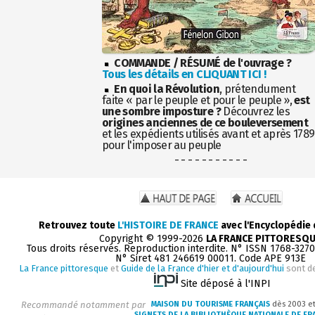
COMMANDE / RÉSUMÉ de l'ouvrage ?
Tous les détails en CLIQUANT ICI !
En quoi la Révolution
, prétendument
faite « par le peuple et pour le peuple »,
est
une sombre imposture ?
Découvrez les
origines anciennes de ce bouleversement
et les expédients utilisés avant et après 1789
pour l'imposer au peuple
- - - - - - - - - - -
Retrouvez toute
L'HISTOIRE DE FRANCE
avec l'Encyclopédie
Copyright © 1999-2026
LA FRANCE PITTORESQ
Tous droits réservés. Reproduction interdite. N° ISSN 1768-327
N° Siret 481 246619 00011. Code APE 913E
La France pittoresque
et
Guide de la France d'hier et d'aujourd'hui
sont d
Site déposé à l'INPI
Recommandé notamment par
MAISON DU TOURISME FRANÇAIS
dès 2003 e
SIGNETS DE LA BIBLIOTHÈQUE NATIONALE DE FR