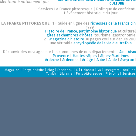
Mentionné notamment par
CULTURE
Services La France pittoresque
|
Politique de confidenti
L'événement historique du jour
LA FRANCE PITTORESQUE :
1 - Guide en ligne des
richesses de la France d'h
1999 :
Histoire de France, patrimoine historique
et culturel
gîtes et chambres d'hôtes
, tourisme, gastronomie
2 -
Magazine d'histoire
36 pages couleur depuis 200
une véritable
encyclopédie de la vie d'autrefois
Découvrir des ouvrages sur les communes de nos départements :
Ain
|
Aisn
Provence
|
Hautes-Alpes
|
Alpes-Maritimes
Ardèche
|
Ardennes
|
Ariège
|
Aube
|
Aude
|
Aveyron
Magazine
|
Encyclopédie
|
Blog
|
Facebook
|
X
|
LinkedIn
|
VK
|
Instagram
|
YouTube
Tumblr
|
Librairie
|
Paris pittoresque
|
Prénoms
|
Services