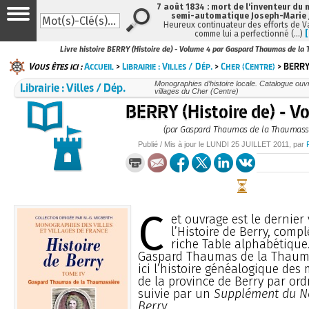
7 août 1834 : mort de l'inventeur du 
semi-automatique Joseph-Marie
Heureux continuateur des efforts de V
comme lui a perfectionné (…)
Livre histoire BERRY (Histoire de) - Volume 4 par Gaspard Thaumas de la
Vous êtes ici :
Accueil
>
Librairie : Villes / Dép.
>
Cher (Centre)
> BERRY 
Librairie : Villes / Dép.
Monographies d’histoire locale. Catalogue ouvra
villages du Cher (Centre)
BERRY (Histoire de) - V
(par Gaspard Thaumas de la Thaumass
Publié / Mis à jour le
LUNDI
25 JUILLET 2011
, par
C
et ouvrage est le dernie
l’Histoire de Berry, comp
riche Table alphabétique.
Gaspard Thaumas de la Thauma
ici l’histoire généalogique des
de la province de Berry par ord
suivie par un
Supplément du No
Berry
.