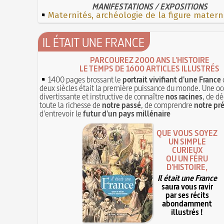
MANIFESTATIONS / EXPOSITIONS
Maternités, archéologie de la figure matern
IL ÉTAIT UNE FRANCE
PARCOUREZ 2000 ANS L'HISTOIRE
LE TEMPS DE 1600 ARTICLES ILLUSTRÉS
1400 pages brossant le
portrait vivifiant d'une France
deux siècles était la première puissance du monde. Une oc
divertissante et instructive de connaître
nos racines
, de dé
toute la richesse de
notre passé
, de comprendre
notre pr
d'entrevoir le
futur d'un pays millénaire
QUE VOUS SOYEZ
UN SIMPLE
CURIEUX
OU UN FÉRU
D'HISTOIRE,
Il était une France
saura vous ravir
par ses récits
abondamment
illustrés !