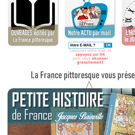
Saisissez votre mail, et
appuyez sur OK
pour vous
abonner
gratuitement