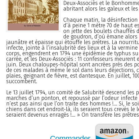
Deux-Associés et le Bonhomme
abritant alors les galeux et les
Chaque matin, la désinfection
d’à peine 1 mètre 70 de haut es
on jette des boulets chauffés
de goudron, d’où émane alors
jaunâtre et épaisse qui étouffe les prêtres. La nourritu
infecte, jointe à l’insalubrité des lieux et à la vermine
corps, engendrent en 1794 une épidémie de typhus su
carrée, et les Deux-Associés : 11 confesseurs meurent 
juin. Deux chaloupes-hôpital sont ancrées près des po
de ces malades à même le sol dans leurs déjections, 
plaies, geignant de fièvre, est dantesque. En juillet, 10
succombent.
Le 13 juillet 1794, un comité de Salubrité descend les 
marches d’un ponton, et repoussé par l’odeur infecte 
n’est pas ainsi que l’on traite des hommes !... Si, le so
chiens dans cet endroit-là, ils seraient tous crevés le
seraient devenus enragés !... » On transfère les prêtres.
Commander