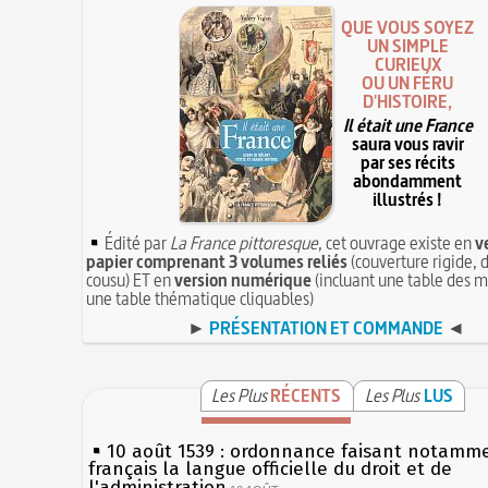
QUE VOUS SOYEZ
UN SIMPLE
CURIEUX
OU UN FÉRU
D'HISTOIRE,
Il était une France
saura vous ravir
par ses récits
abondamment
illustrés !
Édité par
La France pittoresque
, cet ouvrage existe en
v
papier comprenant 3 volumes reliés
(couverture rigide, d
cousu) ET en
version numérique
(incluant une table des m
une table thématique cliquables)
►
PRÉSENTATION ET COMMANDE
◄
Les Plus
RÉCENTS
Les Plus
LUS
10 août 1539 : ordonnance faisant notamm
français la langue officielle du droit et de
l'administration