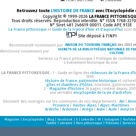
Retrouvez toute
L'HISTOIRE DE FRANCE
avec l'Encyclopédie
Copyright © 1999-2026
LA FRANCE PITTORESQ
Tous droits réservés. Reproduction interdite. N° ISSN 1768-327
N° Siret 481 246619 00011. Code APE 913E
La France pittoresque
et
Guide de la France d'hier et d'aujourd'hui
sont d
Site déposé à l'INPI
Recommandé notamment par
MAISON DU TOURISME FRANÇAIS
dès 2003 e
SIGNETS DE LA BIBLIOTHÈQUE NATIONALE DE FR
Mentionné notamment par
CULTURE
Services La France pittoresque
|
Politique de confidenti
L'événement historique du jour
LA FRANCE PITTORESQUE :
1 - Guide en ligne des
richesses de la France d'h
1999 :
Histoire de France, patrimoine historique
et culturel
gîtes et chambres d'hôtes
, tourisme, gastronomie
2 -
Magazine d'histoire
36 pages couleur depuis 200
une véritable
encyclopédie de la vie d'autrefois
Découvrir des ouvrages sur les communes de nos départements :
Ain
|
Aisn
Provence
|
Hautes-Alpes
|
Alpes-Maritimes
Ardèche
|
Ardennes
|
Ariège
|
Aube
|
Aude
|
Aveyron
Magazine
|
Encyclopédie
|
Blog
|
Facebook
|
X
|
LinkedIn
|
VK
|
Instagram
|
YouTube
Tumblr
|
Librairie
|
Paris pittoresque
|
Prénoms
|
Services