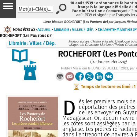
10 août 1539 : ordonnance faisant
français la langue officielle du 
l'administration
> Commençant d’être
août 1539 et signée par François Ier
Livre histoire ROCHEFORT (Les Pontons de) par Jacques Hériss
Vous êtes ici :
Accueil
>
Librairie : Villes / Dép.
>
Charente-Maritime (
ROCHEFORT (Les Pontons de)
Librairie : Villes / Dép.
Monographies d’histoire locale. Catalogue ouvra
villages de Charente-Maritime (Poitou-Charen
ROCHEFORT (Les Ponto
(par Jacques Hérissay)
Publié / Mis à jour le
LUNDI
25 JUILLET 2011
, par
Temps de lecture estimé : 1
D
ès les premiers mois de 
déportation des prêtres 
de les envoyer en Guya
Madagascar. Or, aucun navire n
les côtes sont assiégées par l
anglaise. Les prêtres réfractair
dans l’entrepont de navires à R