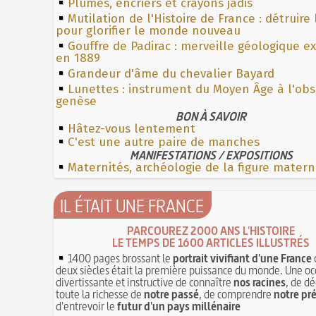
Plumes, encriers et crayons jadis
Mutilation de l'Histoire de France : détruire
pour glorifier le monde nouveau
Gouffre de Padirac : merveille géologique e
en 1889
Grandeur d'âme du chevalier Bayard
Lunettes : instrument du Moyen Âge à l'ob
genèse
BON À SAVOIR
Hâtez-vous lentement
C'est une autre paire de manches
MANIFESTATIONS / EXPOSITIONS
Maternités, archéologie de la figure matern
IL ÉTAIT UNE FRANCE
PARCOUREZ 2000 ANS L'HISTOIRE
LE TEMPS DE 1600 ARTICLES ILLUSTRÉS
1400 pages brossant le
portrait vivifiant d'une France
deux siècles était la première puissance du monde. Une oc
divertissante et instructive de connaître
nos racines
, de dé
toute la richesse de
notre passé
, de comprendre
notre pr
d'entrevoir le
futur d'un pays millénaire