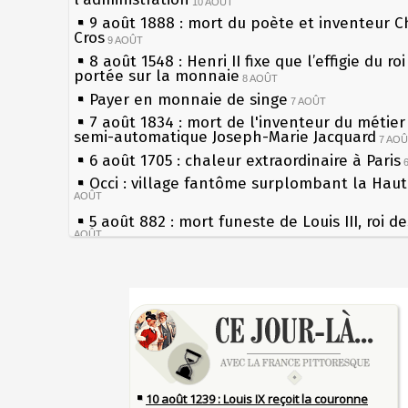
10 AOÛT
9 août 1888 : mort du poète et inventeur C
Cros
9 AOÛT
8 août 1548 : Henri II fixe que l’effigie du ro
portée sur la monnaie
8 AOÛT
Payer en monnaie de singe
7 AOÛT
7 août 1834 : mort de l'inventeur du métier 
semi-automatique Joseph-Marie Jacquard
7 AO
6 août 1705 : chaleur extraordinaire à Paris
Occi : village fantôme surplombant la Hau
AOÛT
5 août 882 : mort funeste de Louis III, roi d
AOÛT
4 août 1789 : abolition des privilèges par
l'Assemblée Constituante
4 AOÛT
Sécheresses (Grandes), étés caniculaires à 
3 août 1770 : mort du chimiste Guillaume-F
les siècles
Rouelle
3 AOÛT
27 mai 1610 : supplice de François Ravaillac
Musée Jean de La Fontaine : réouverture a
du roi Henri IV
rénovation
2 AOÛT
Pierre qui roule n'amasse pas mousse
2 août 1802 : Bonaparte est nommé consul 
Qui aime bien châtie bien
AOÛT
Tout vient à point à qui sait attendre