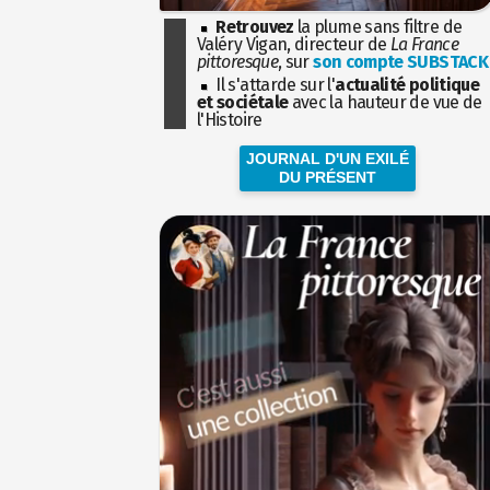
Retrouvez
la plume sans filtre de
Valéry Vigan, directeur de
La France
pittoresque
, sur
son compte SUBSTACK
Il s'attarde sur l'
actualité politique
et sociétale
avec la hauteur de vue de
l'Histoire
JOURNAL D'UN EXILÉ
DU PRÉSENT