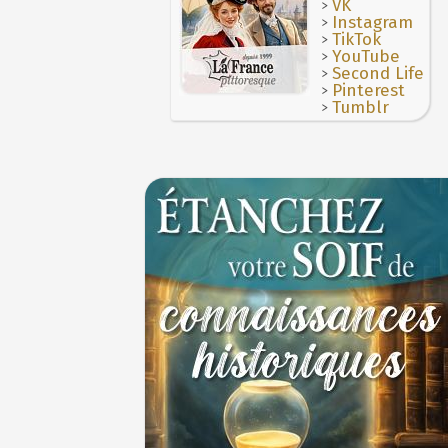
>
3 juillet 987 : Hugues Capet est couronné et
VK
des Francs à Noyon
>
Instagram
3 JUILLET
>
TikTok
>
YouTube
>
Second Life
>
Pinterest
>
Tumblr