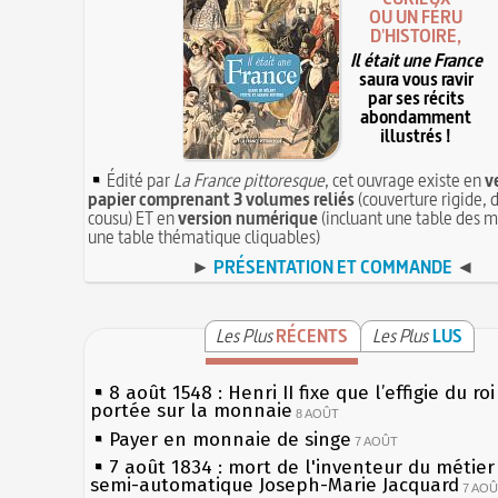
OU UN FÉRU
D'HISTOIRE,
Il était une France
saura vous ravir
par ses récits
abondamment
illustrés !
Édité par
La France pittoresque
, cet ouvrage existe en
v
papier comprenant 3 volumes reliés
(couverture rigide, d
cousu) ET en
version numérique
(incluant une table des m
une table thématique cliquables)
►
PRÉSENTATION ET COMMANDE
◄
Les Plus
RÉCENTS
Les Plus
LUS
8 août 1548 : Henri II fixe que l’effigie du ro
portée sur la monnaie
8 AOÛT
Payer en monnaie de singe
7 AOÛT
7 août 1834 : mort de l'inventeur du métier 
semi-automatique Joseph-Marie Jacquard
7 AO