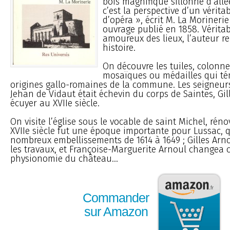
bois magnifique sillonné d’all
c’est la perspective d’un vérita
d’opéra », écrit M. La Morineri
ouvrage publié en 1858. Vérita
amoureux des lieux, l’auteur re
histoire.
On découvre les tuiles, colonne
mosaïques ou médailles qui t
origines gallo-romaines de la commune. Les seigneurs
Jehan de Vidaut était échevin du corps de Saintes, Gil
écuyer au XVIIe siècle.
On visite l’église sous le vocable de saint Michel, réno
XVIIe siècle fut une époque importante pour Lussac, 
nombreux embellissements de 1614 à 1649 ; Gilles A
les travaux, et Françoise-Marguerite Arnoul changea
physionomie du château...
Commander
sur Amazon