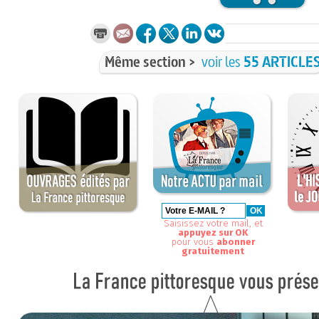
Même section >
voir les
55 ARTICLE
Saisissez votre mail, et
appuyez sur OK
pour vous
abonner
gratuitement