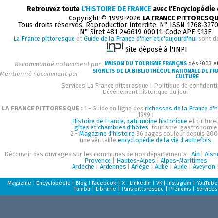
Retrouvez toute
L'HISTOIRE DE FRANCE
avec l'Encyclopédie
Copyright © 1999-2026
LA FRANCE PITTORESQ
Tous droits réservés. Reproduction interdite. N° ISSN 1768-327
N° Siret 481 246619 00011. Code APE 913E
La France pittoresque
et
Guide de la France d'hier et d'aujourd'hui
sont d
Site déposé à l'INPI
Recommandé notamment par
MAISON DU TOURISME FRANÇAIS
dès 2003 e
SIGNETS DE LA BIBLIOTHÈQUE NATIONALE DE FR
Mentionné notamment par
CULTURE
Services La France pittoresque
|
Politique de confidenti
L'événement historique du jour
LA FRANCE PITTORESQUE :
1 - Guide en ligne des
richesses de la France d'h
1999 :
Histoire de France, patrimoine historique
et culturel
gîtes et chambres d'hôtes
, tourisme, gastronomie
2 -
Magazine d'histoire
36 pages couleur depuis 200
une véritable
encyclopédie de la vie d'autrefois
Découvrir des ouvrages sur les communes de nos départements :
Ain
|
Aisn
Provence
|
Hautes-Alpes
|
Alpes-Maritimes
Ardèche
|
Ardennes
|
Ariège
|
Aube
|
Aude
|
Aveyron
Magazine
|
Encyclopédie
|
Blog
|
Facebook
|
X
|
LinkedIn
|
VK
|
Instagram
|
YouTube
Tumblr
|
Librairie
|
Paris pittoresque
|
Prénoms
|
Services