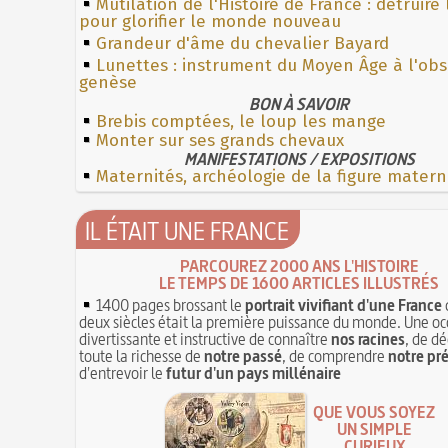
Mutilation de l'Histoire de France : détruire
pour glorifier le monde nouveau
Grandeur d'âme du chevalier Bayard
Lunettes : instrument du Moyen Âge à l'ob
genèse
BON À SAVOIR
Brebis comptées, le loup les mange
Monter sur ses grands chevaux
MANIFESTATIONS / EXPOSITIONS
Maternités, archéologie de la figure matern
IL ÉTAIT UNE FRANCE
PARCOUREZ 2000 ANS L'HISTOIRE
LE TEMPS DE 1600 ARTICLES ILLUSTRÉS
1400 pages brossant le
portrait vivifiant d'une France
deux siècles était la première puissance du monde. Une oc
divertissante et instructive de connaître
nos racines
, de dé
toute la richesse de
notre passé
, de comprendre
notre pr
d'entrevoir le
futur d'un pays millénaire
QUE VOUS SOYEZ
UN SIMPLE
CURIEUX