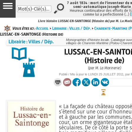
7 août 1834 : mort de l'inventeur du 
semi-automatique Joseph-Marie
Heureux continuateur des efforts de V
comme lui a perfectionné (…)
Livre histoire LUSSAC-EN-SAINTONGE (Histoire de) par M. La Mori
Vous êtes ici :
Accueil
>
Librairie : Villes / Dép.
>
Charente-Maritime (
LUSSAC-EN-SAINTONGE (Histoire de)
Librairie : Villes / Dép.
Monographies d’histoire locale. Catalogue ouvra
villages de Charente-Maritime (Poitou-Charen
LUSSAC-EN-SAINTO
(Histoire de)
(par M. La Morinerie)
Publié / Mis à jour le
LUNDI
25 JUILLET 2011
, par
« La façade du château opposée
s’étend sur une cour d’honneur
et à gauche par les communes. 
cour, un orme gigantesque éta
séculaires. De ce côté la porte 