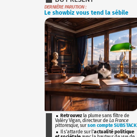
DERNIÈRE PARUTION :
Le showbiz vous tend la sébile
Retrouvez
la plume sans filtre de
Valéry Vigan, directeur de
La France
pittoresque
, sur
son compte SUBSTACK
Il s'attarde sur l'
actualité politique
et sociétale
avec la hauteur de vue de