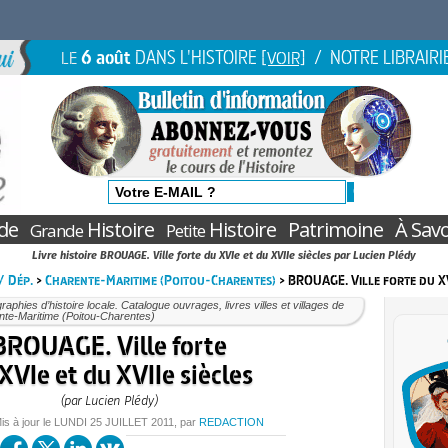
6 août
DANS L'HISTOIRE
/ NOTRE LIBRAIRI
LE
[VOIR]
de
Histoire
Histoire
Patrimoine
À Savo
Grande
Petite
Livre histoire BROUAGE. Ville forte du XVIe et du XVIIe siècles par Lucien Plédy
 / Dép.
>
Charente-Maritime (Poitou-Charentes)
> BROUAGE. Ville forte du XV
aphies d’histoire locale. Catalogue ouvrages, livres villes et villages de
nte-Maritime (Poitou-Charentes)
BROUAGE. Ville forte
XVIe et du XVIIe siècles
(par Lucien Plédy)
is à jour le
LUNDI
25 JUILLET 2011
, par
REDACTION