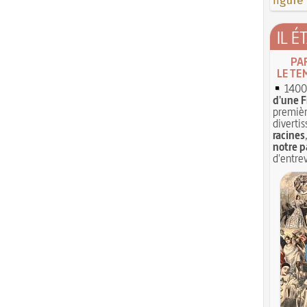
figure
IL É
PA
LE TE
1400 
d'une F
premièr
divertis
racines
notre p
d'entrev