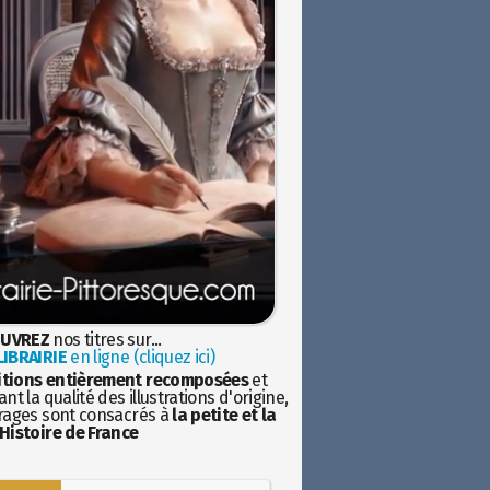
UVREZ
nos titres sur...
IBRAIRIE
en ligne (cliquez ici)
itions entièrement recomposées
et
nt la qualité des illustrations d'origine,
rages sont consacrés à
la petite et la
Histoire de France