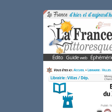
Édito
Guide
Éphéméri
web
Vous êtes ici :
Accueil
>
Librairie : Villes
Librairie : Villes / Dép.
Monogr
Chare
du 
Publié / M