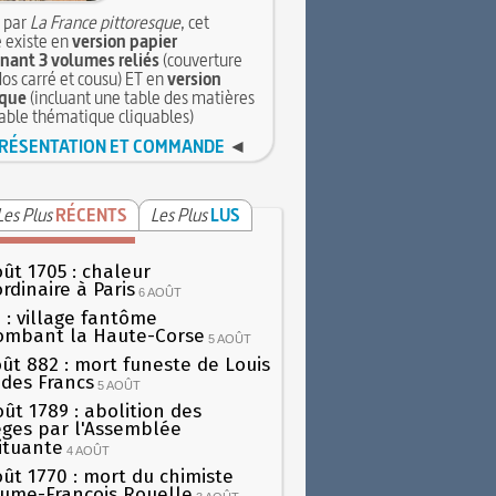
 par
La France pittoresque
, cet
 existe en
version papier
ant 3 volumes reliés
(couverture
dos carré et cousu) ET en
version
que
(incluant une table des matières
table thématique cliquables)
RÉSENTATION ET COMMANDE
◄
Les Plus
RÉCENTS
Les Plus
LUS
oût 1705 : chaleur
rdinaire à Paris
6 AOÛT
 : village fantôme
ombant la Haute-Corse
5 AOÛT
oût 882 : mort funeste de Louis
oi des Francs
5 AOÛT
oût 1789 : abolition des
lèges par l'Assemblée
ituante
4 AOÛT
oût 1770 : mort du chimiste
aume-François Rouelle