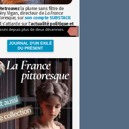
Retrouvez
la plume sans filtre de
éry Vigan, directeur de
La France
toresque
, sur
son compte SUBSTACK
l s'attarde sur l'
actualité politique et
ciétale
avec la hauteur de vue de
istoire
JOURNAL D'UN EXILÉ
DU PRÉSENT