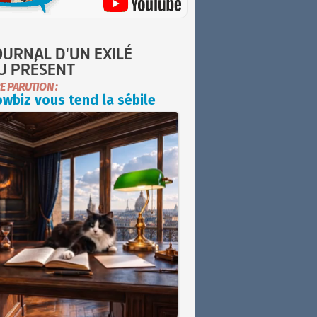
OURNAL D'UN EXILÉ
U PRÉSENT
E PARUTION :
wbiz vous tend la sébile