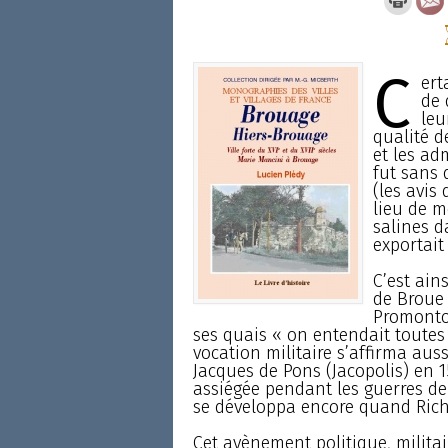
C
ert
de 
leu
qualité d
et les ad
fut sans 
(les avis
lieu de mo
salines da
exportait
C’est ain
de Broue 
Promontor
ses quais « on entendait toutes 
vocation militaire s’affirma aussi
Jacques de Pons (Jacopolis) en 15
assiégée pendant les guerres de R
se développa encore quand Riche
Cet avènement politique, milita