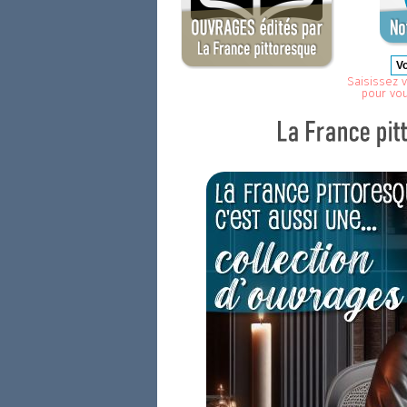
Saisissez v
pour vo