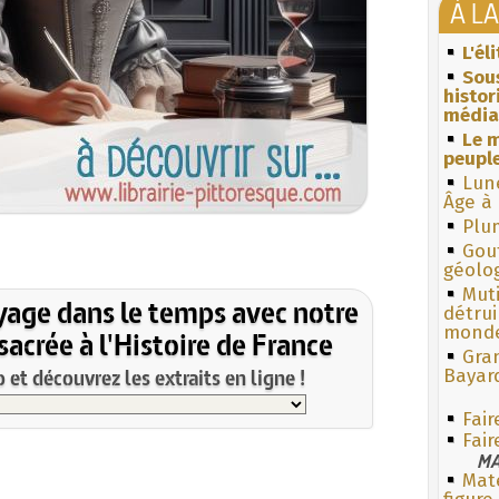
À L
L'él
Sous
histo
média
Le m
peuple
Lun
Âge à 
Plum
Gouf
géolo
Muti
yage dans le temps avec notre
détrui
monde
acrée à l'Histoire de France
Gra
et découvrez les extraits en ligne !
Bayar
Fair
Fair
MA
Mate