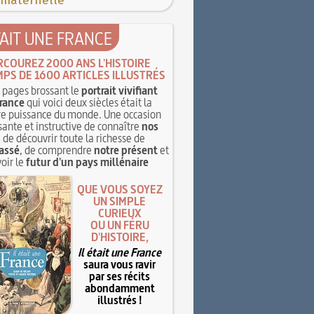
 maternelle
TAIT UNE FRANCE
RCOUREZ 2000 ANS L'HISTOIRE
MPS DE 1600 ARTICLES ILLUSTRÉS
pages brossant le
portrait vivifiant
rance
qui voici deux siècles était la
e puissance du monde. Une occasion
sante et instructive de connaître
nos
, de découvrir toute la richesse de
assé
, de comprendre
notre présent
et
oir le
futur d'un pays millénaire
QUE VOUS SOYEZ
UN SIMPLE
CURIEUX
OU UN FÉRU
D'HISTOIRE,
Il était une France
saura vous ravir
par ses récits
abondamment
illustrés !