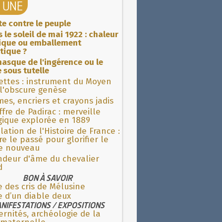
A UNE
ite contre le peuple
 le soleil de mai 1922 : chaleur
rique ou emballement
tique ?
asque de l'ingérence ou le
 sous tutelle
ettes : instrument du Moyen
l'obscure genèse
es, encriers et crayons jadis
fre de Padirac : merveille
gique explorée en 1889
lation de l'Histoire de France :
re le passé pour glorifier le
 nouveau
ndeur d'âme du chevalier
d
BON À SAVOIR
e des cris de Mélusine
e d’un diable deux
NIFESTATIONS / EXPOSITIONS
rnités, archéologie de la