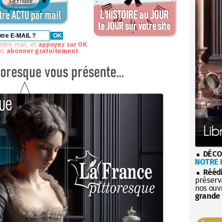
otre mail, et
appuyez sur OK
us
abonner gratuitement
DÉCO
NOTRE L
Rééd
préserva
nos ouv
grande 