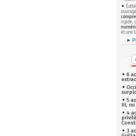
Édité
ouvrage
compren
rigide, 
numéri
et une 
►
P
6 a
extrao
Occi
surpl
5 a
III, r
4 a
privi
Const
3 a
Guill