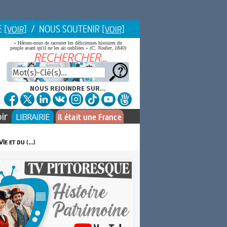
E
/ NOUS SOUTENIR
[VOIR]
[VOIR]
« Hâtons-nous de raconter les délicieuses histoires du
peuple avant qu'il ne les ait oubliées »
(C. Nodier, 1840)
NOUS REJOINDRE SUR...
ir
LIBRAIRIE
Il était une France
Ie et du (…)