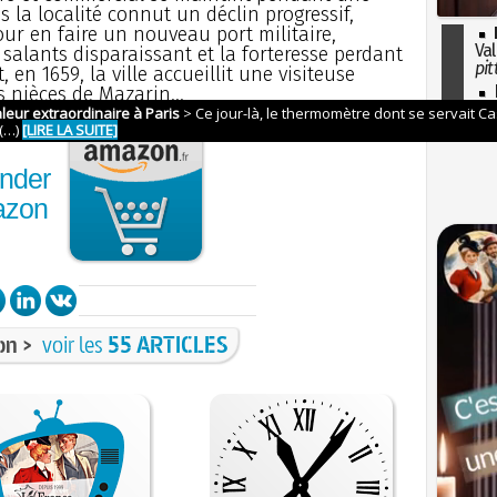
s la localité connut un déclin progressif,
ur en faire un nouveau port militaire,
Val
salants disparaissant et la forteresse perdant
pit
 en 1659, la ville accueillit une visiteuse
I
s nièces de Mazarin...
so
l'H
nder
azon
on >
voir les
55 ARTICLES