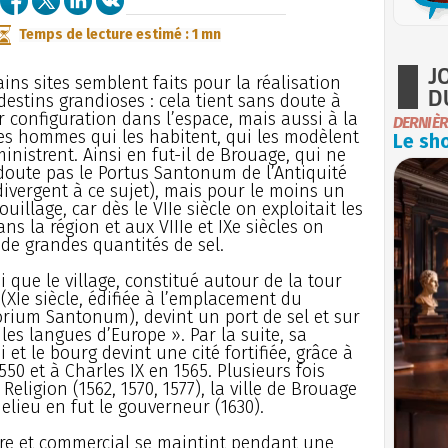
Temps de lecture estimé : 1 mn
J
ains sites semblent faits pour la réalisation
D
destins grandioses : cela tient sans doute à
r configuration dans l’espace, mais aussi à la
DERNIÈR
es hommes qui les habitent, qui les modèlent
Le sho
ministrent. Ainsi en fut-il de Brouage, qui ne
doute pas le Portus Santonum de l’Antiquité
 divergent à ce sujet), mais pour le moins un
uillage, car dès le VIIe siècle on exploitait les
ns la région et aux VIIIe et IXe siècles on
 de grandes quantités de sel.
si que le village, constitué autour de la tour
(XIe siècle, édifiée à l’emplacement du
ium Santonum), devint un port de sel et sur
les langues d’Europe ». Par la suite, sa
 et le bourg devint une cité fortifiée, grâce à
50 et à Charles IX en 1565. Plusieurs fois
eligion (1562, 1570, 1577), la ville de Brouage
lieu en fut le gouverneur (1630).
ire et commercial se maintint pendant une