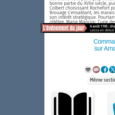
bonne partie du XVIIe siècle, pui
Colbert choisissant Rochefort po
Brouage s’ensablant, les marais 
son intérêt stratégique. Pourtant,
célèbre, Marie Mancini, l’une de
Comma
sur Am
Même secti