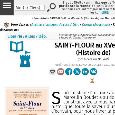
8 août 1548 : Henri II fixe que l’eff
portée sur la monnaie
> Jusqu’à la fin
monnaies étaient fort grossièrement tr
les (…)
[LIRE]
Livre histoire SAINT-FLOUR au XVe siècle (Histoire de) par Marcell
Vous êtes ici :
Accueil
>
Librairie : Villes / Dép.
>
Cantal (Auvergne)
> S
(Histoire de)
Librairie : Villes / Dép.
Monographies d’histoire locale. Catalogue ouvr
villages du Cantal (Auvergne)
SAINT-FLOUR au XVe 
(Histoire de)
(par Marcellin Boudet)
Publié / Mis à jour le
LUNDI
25 JUILLET 2011
, pa
S
pécialiste de l’histoire a
Marcellin Boudet a su don
construit avec la plus pa
historique, toute la saveur d’un
d’écrivain, pour nous livrer la