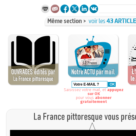
Même section >
voir les
43 ARTICL
Saisissez votre mail, et
appuyez
sur OK
pour vous
abonner
gratuitement