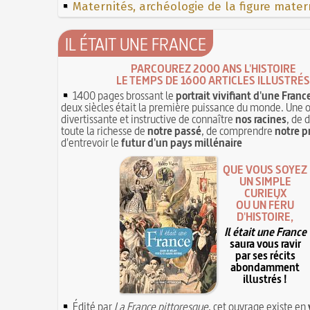
Maternités, archéologie de la figure mater
IL ÉTAIT UNE FRANCE
PARCOUREZ 2000 ANS L'HISTOIRE
LE TEMPS DE 1600 ARTICLES ILLUSTRÉS
1400 pages brossant le
portrait vivifiant d'une Franc
deux siècles était la première puissance du monde. Une 
divertissante et instructive de connaître
nos racines
, de 
toute la richesse de
notre passé
, de comprendre
notre p
d'entrevoir le
futur d'un pays millénaire
QUE VOUS SOYEZ
UN SIMPLE
CURIEUX
OU UN FÉRU
D'HISTOIRE,
Il était une France
saura vous ravir
par ses récits
abondamment
illustrés !
Édité par
La France pittoresque
, cet ouvrage existe en