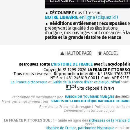
DÉCOUVREZ
nos titres sur...
NOTRE LIBRAIRIE
en ligne (cliquez ici)
Rééditions entièrement recomposées
e
préservant la qualité des illustrations
d'origine, nos ouvrages sont consacrés à
la
petite et la grande Histoire de France
Retrouvez toute
L'HISTOIRE DE FRANCE
avec l'Encyclopédi
Copyright © 1999-2026
LA FRANCE PITTORES
Tous droits réservés. Reproduction interdite. N° ISSN 1768-32
N° Siret 481 246619 00011. Code APE 913E
La France pittoresque
et
Guide de la France d'hier et d'aujourd'hui
sont 
Site déposé à l'INPI
Recommandé notamment par
MAISON DU TOURISME FRANÇAIS
dès 2003
Mentionné notamment par
SIGNETS DE LA BIBLIOTHÈQUE NATIONALE DE FRAN
Services La France pittoresque
|
Politique de confident
L'événement historique du jour
LA FRANCE PITTORESQUE :
1 - Guide en ligne des
richesses de la France d'
1999 :
Histoire de France, patrimoine historique
et cultur