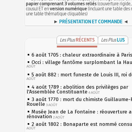
papier comprenant 3 volumes reliés
(couverture rigide,
cousu) ET en
version numérique
(incluant une table des 
une table thématique cliquables)
►
PRÉSENTATION ET COMMANDE
◄
Les Plus
RÉCENTS
Les Plus
LUS
6 août 1705 : chaleur extraordinaire à Pari
Occi : village fantôme surplombant la Ha
AOÛT
5 août 882 : mort funeste de Louis III, roi 
AOÛT
4 août 1789 : abolition des privilèges par
l'Assemblée Constituante
4 AOÛT
3 août 1770 : mort du chimiste Guillaume-
Rouelle
3 AOÛT
Musée Jean de La Fontaine : réouverture 
rénovation
2 AOÛT
2 août 1802 : Bonaparte est nommé consul
AOÛT