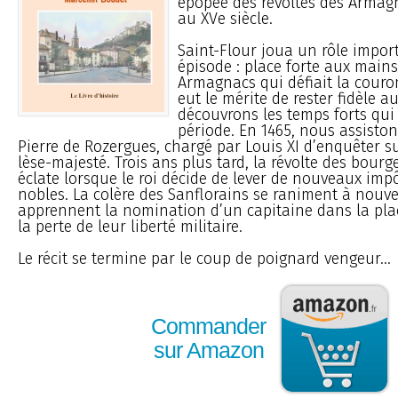
épopée des révoltes des Armag
au XVe siècle.
Saint-Flour joua un rôle impor
épisode : place forte aux mains
Armagnacs qui défiait la couro
eut le mérite de rester fidèle a
découvrons les temps forts qui
période. En 1465, nous assistons
Pierre de Rozergues, chargé par Louis XI d’enquêter s
lèse-majesté. Trois ans plus tard, la révolte des bourge
éclate lorsque le roi décide de lever de nouveaux impôt
nobles. La colère des Sanflorains se raniment à nouve
apprennent la nomination d’un capitaine dans la plac
la perte de leur liberté militaire.
Le récit se termine par le coup de poignard vengeur...
Commander
sur Amazon