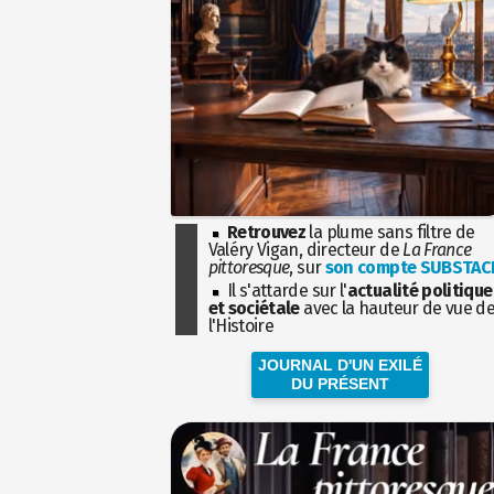
Retrouvez
la plume sans filtre de
Valéry Vigan, directeur de
La France
pittoresque
, sur
son compte SUBSTAC
Il s'attarde sur l'
actualité politique
et sociétale
avec la hauteur de vue d
l'Histoire
JOURNAL D'UN EXILÉ
DU PRÉSENT