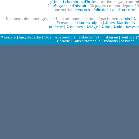
gîtes et chambres d'hôtes
, tourisme, gastronom
2 -
Magazine d'histoire
36 pages couleur depuis 20
une véritable
encyclopédie de la vie d'autrefois
Découvrir des ouvrages sur les communes de nos départements :
Ain
|
Ai
Provence
|
Hautes-Alpes
|
Alpes-Maritimes
Ardèche
|
Ardennes
|
Ariège
|
Aube
|
Aude
|
Aveyro
Magazine
|
Encyclopédie
|
Blog
|
Facebook
|
X
|
LinkedIn
|
VK
|
Instagram
|
YouTube
|
Librairie
|
Paris pittoresque
|
Prénoms
|
Services