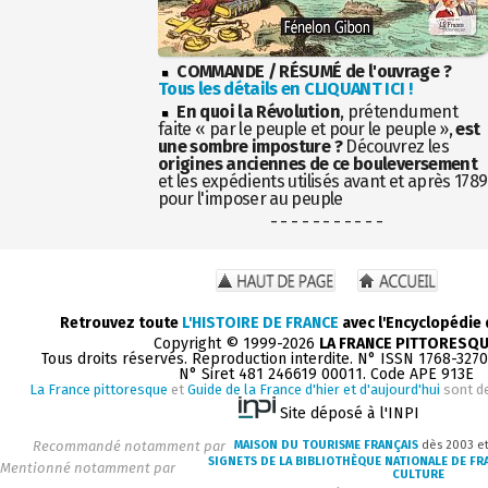
COMMANDE / RÉSUMÉ de l'ouvrage ?
Tous les détails en CLIQUANT ICI !
En quoi la Révolution
, prétendument
faite « par le peuple et pour le peuple »,
est
une sombre imposture ?
Découvrez les
origines anciennes de ce bouleversement
et les expédients utilisés avant et après 1789
pour l'imposer au peuple
- - - - - - - - - - -
Retrouvez toute
L'HISTOIRE DE FRANCE
avec l'Encyclopédie
Copyright © 1999-2026
LA FRANCE PITTORESQ
Tous droits réservés. Reproduction interdite. N° ISSN 1768-327
N° Siret 481 246619 00011. Code APE 913E
La France pittoresque
et
Guide de la France d'hier et d'aujourd'hui
sont d
Site déposé à l'INPI
Recommandé notamment par
MAISON DU TOURISME FRANÇAIS
dès 2003 e
SIGNETS DE LA BIBLIOTHÈQUE NATIONALE DE FR
Mentionné notamment par
CULTURE