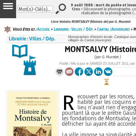
9 août 1888 : mort du poète et inve
Cros
> Découvrant le phonographe, con
réalisation de la photographie (
Livre histoire MONTSALVY (Histoire de) par G. Muratet
Vous êtes ici :
Accueil
>
Librairie : Villes / Dép.
>
Cantal (Auvergne)
> M
Librairie : Villes / Dép.
Monographies d’histoire locale. Catalogue ouvra
villages du Cantal (Auvergne)
MONTSALVY (Histoire
(par G. Muratet )
Publié / Mis à jour le
SAMEDI
23 JUILLET 2011
, par
R
ecouvert par les ronces, 
habité par les coquins e
lieu n’avait rien d’engag
pourtant là que le prêtre Gaus
les fondations de Montsalvy, le
défricher lui ayant été accord
La ville impose sa singularité a