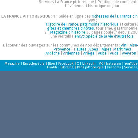
Services La France pittoresque
|
Politique de confidenti
L'événement historique du jour
LA FRANCE PITTORESQUE :
1 - Guide en ligne des
richesses de la France d'h
1999 :
Histoire de France, patrimoine historique
et culturel
gîtes et chambres d'hôtes
, tourisme, gastronomie
2 -
Magazine d'histoire
36 pages couleur depuis 200
une véritable
encyclopédie de la vie d'autrefois
Découvrir des ouvrages sur les communes de nos départements :
Ain
|
Aisn
Provence
|
Hautes-Alpes
|
Alpes-Maritimes
Ardèche
|
Ardennes
|
Ariège
|
Aube
|
Aude
|
Aveyron
Magazine
|
Encyclopédie
|
Blog
|
Facebook
|
X
|
LinkedIn
|
VK
|
Instagram
|
YouTube
Tumblr
|
Librairie
|
Paris pittoresque
|
Prénoms
|
Services