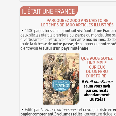
IL ÉTAIT UNE FRANCE
PARCOUREZ 2000 ANS L'HISTOIRE
LE TEMPS DE 1600 ARTICLES ILLUSTRÉS
1400 pages brossant le
portrait vivifiant d'une France
deux siècles était la première puissance du monde. Une oc
divertissante et instructive de connaître
nos racines
, de dé
toute la richesse de
notre passé
, de comprendre
notre pr
d'entrevoir le
futur d'un pays millénaire
QUE VOUS SOYEZ
UN SIMPLE
CURIEUX
OU UN FÉRU
D'HISTOIRE,
Il était une France
saura vous ravir
par ses récits
abondamment
illustrés !
Édité par
La France pittoresque
, cet ouvrage existe en
v
papier comprenant 3 volumes reliés
(couverture rigide, d