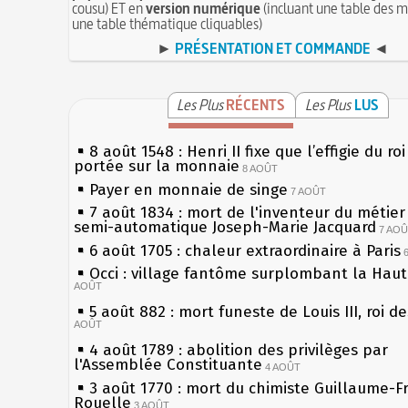
cousu) ET en
version numérique
(incluant une table des m
une table thématique cliquables)
►
PRÉSENTATION ET COMMANDE
◄
Les Plus
RÉCENTS
Les Plus
LUS
8 août 1548 : Henri II fixe que l’effigie du ro
portée sur la monnaie
8 AOÛT
Payer en monnaie de singe
7 AOÛT
7 août 1834 : mort de l'inventeur du métier 
semi-automatique Joseph-Marie Jacquard
7 AO
6 août 1705 : chaleur extraordinaire à Paris
Occi : village fantôme surplombant la Hau
AOÛT
5 août 882 : mort funeste de Louis III, roi d
AOÛT
4 août 1789 : abolition des privilèges par
l'Assemblée Constituante
4 AOÛT
3 août 1770 : mort du chimiste Guillaume-F
Rouelle
3 AOÛT