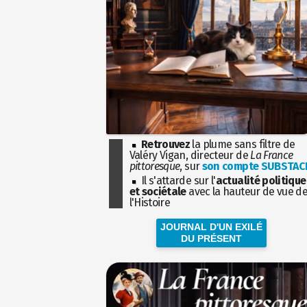
Retrouvez
la plume sans filtre de
Valéry Vigan, directeur de
La France
pittoresque
, sur
son compte SUBSTAC
Il s'attarde sur l'
actualité politique
et sociétale
avec la hauteur de vue d
l'Histoire
JOURNAL D'UN EXILÉ
DU PRÉSENT