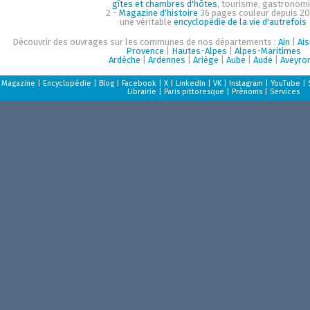
gîtes et chambres d'hôtes
, tourisme, gastronom
2 -
Magazine d'histoire
36 pages couleur depuis 20
une véritable
encyclopédie de la vie d'autrefois
Découvrir des ouvrages sur les communes de nos départements :
Ain
|
Ai
Provence
|
Hautes-Alpes
|
Alpes-Maritimes
Ardèche
|
Ardennes
|
Ariège
|
Aube
|
Aude
|
Aveyro
Magazine
|
Encyclopédie
|
Blog
|
Facebook
|
X
|
LinkedIn
|
VK
|
Instagram
|
YouTube
|
Librairie
|
Paris pittoresque
|
Prénoms
|
Services