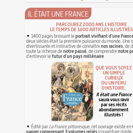
IL ÉTAIT UNE FRANCE
PARCOUREZ 2000 ANS L'HISTOIRE
LE TEMPS DE 1600 ARTICLES ILLUSTRÉS
1400 pages brossant le
portrait vivifiant d'une Franc
deux siècles était la première puissance du monde. Une 
divertissante et instructive de connaître
nos racines
, de 
toute la richesse de
notre passé
, de comprendre
notre p
d'entrevoir le
futur d'un pays millénaire
QUE VOUS SOYEZ
UN SIMPLE
CURIEUX
OU UN FÉRU
D'HISTOIRE,
Il était une France
saura vous ravir
par ses récits
abondamment
illustrés !
Édité par
La France pittoresque
, cet ouvrage existe en
papier comprenant 3 volumes reliés
(couverture rigide,