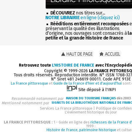
DÉCOUVREZ
nos titres sur...
NOTRE LIBRAIRIE
en ligne (cliquez ici)
Rééditions entièrement recomposées
e
préservant la qualité des illustrations
d'origine, nos ouvrages sont consacrés à
la
petite et la grande Histoire de France
Retrouvez toute
L'HISTOIRE DE FRANCE
avec l'Encyclopédi
Copyright © 1999-2026
LA FRANCE PITTORES
Tous droits réservés. Reproduction interdite. N° ISSN 1768-32
N° Siret 481 246619 00011. Code APE 913E
La France pittoresque
et
Guide de la France d'hier et d'aujourd'hui
sont 
Site déposé à l'INPI
Recommandé notamment par
MAISON DU TOURISME FRANÇAIS
dès 2003
Mentionné notamment par
SIGNETS DE LA BIBLIOTHÈQUE NATIONALE DE FRAN
Services La France pittoresque
|
Politique de confident
L'événement historique du jour
LA FRANCE PITTORESQUE :
1 - Guide en ligne des
richesses de la France d'
1999 :
Histoire de France, patrimoine historique
et cultur