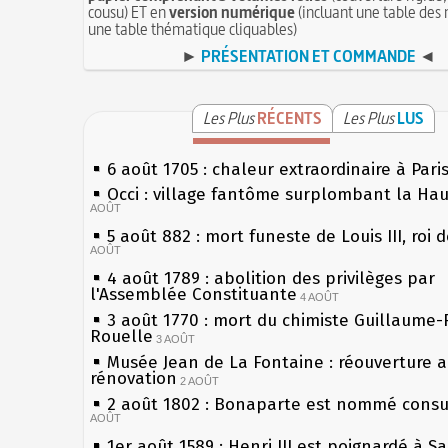
cousu) ET en
version numérique
(incluant une table des 
une table thématique cliquables)
►
PRÉSENTATION ET COMMANDE
◄
Les Plus
RÉCENTS
Les Plus
LUS
6 août 1705 : chaleur extraordinaire à Pari
Occi : village fantôme surplombant la Ha
AOÛT
5 août 882 : mort funeste de Louis III, roi 
AOÛT
4 août 1789 : abolition des privilèges par
l'Assemblée Constituante
4 AOÛT
3 août 1770 : mort du chimiste Guillaume-
Rouelle
3 AOÛT
Musée Jean de La Fontaine : réouverture 
rénovation
2 AOÛT
2 août 1802 : Bonaparte est nommé consul
AOÛT
1er août 1589 : Henri III est poignardé à S