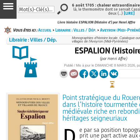
6 août 1705 : chaleur extraordinaire
là, le thermomètre dont se servait Cass
deux (…)
[LIRE]
Livre histoire ESPALION (Histoire d') par Henri Affre
Vous êtes ici :
Accueil
>
Librairie : Villes / Dép.
>
Aveyron (Midi-Pyréné
Librairie : Villes / Dép.
Monographies d’histoire locale. Catalogue ouvr
villages de l’Aveyron (Midi-Pyrénées)
ESPALION (Histoire
(par Henri Affre)
Publié / Mis à jour le
DIMANCHE
8 MARS 2026
, p
Point stratégique du Roue
dans l’histoire tourmentée 
médiévale riche en rebond
héritages seigneuriaux
D
e par sa position topog
prit une part active au