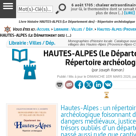
6 août 1705 : chaleur extraordinair
jour-là, le thermomètre dont se servait
plus de deux (…)
[LIRE]
Livre histoire HAUTES-ALPES (Le Département des) - Répertoire archéologiqu
Vous êtes ici :
Accueil
>
Librairie : Villes / Dép.
>
Hautes-Alpes (Prove
HAUTES-ALPES (Le Département des) (…)
Librairie : Villes / Dép.
Monographies d’histoire locale. Catalogue ouvra
villages des Hautes-Alpes (Provence-Alpes-C
HAUTES-ALPES (Le Départ
Répertoire archéolog
(par Joseph Roman)
Publié / Mis à jour le
DIMANCHE
1ER MARS 2026
, p
Hautes-Alpes : un répertoi
archéologique foisonnant d
dangers médiévaux, justice
trésors oubliés d’un dépar
passé aussi rude que capti