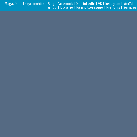
Magazine
|
Encyclopédie
|
Blog
|
Facebook
|
X
|
LinkedIn
|
VK
|
Instagram
|
YouTube
Tumblr
|
Librairie
|
Paris pittoresque
|
Prénoms
|
Services