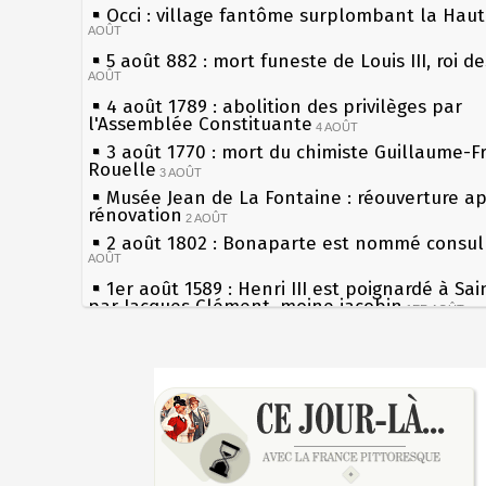
Occi : village fantôme surplombant la Hau
AOÛT
5 août 882 : mort funeste de Louis III, roi d
AOÛT
4 août 1789 : abolition des privilèges par
l'Assemblée Constituante
4 AOÛT
3 août 1770 : mort du chimiste Guillaume-F
Rouelle
3 AOÛT
Musée Jean de La Fontaine : réouverture a
rénovation
2 AOÛT
2 août 1802 : Bonaparte est nommé consul 
AOÛT
1er août 1589 : Henri III est poignardé à Sa
par Jacques Clément, moine jacobin
1ER AOÛT
31 juillet 1899 : décret instaurant les moug
boîtes aux lettres en fonte de Léon Mougeot
Sécheresses (Grandes), étés caniculaires à 
30 juillet 1918 : mort d'Auguste Poulain, fo
les siècles
Chocolat Poulain
30 JUILLET
27 mai 1610 : supplice de François Ravaillac
29 juillet 1881 : loi sur la liberté de la pres
du roi Henri IV
28 juillet 1794 : supplice de Robespierre et
Pierre qui roule n'amasse pas mousse
partie de ses complices
28 JUILLET
Qui aime bien châtie bien