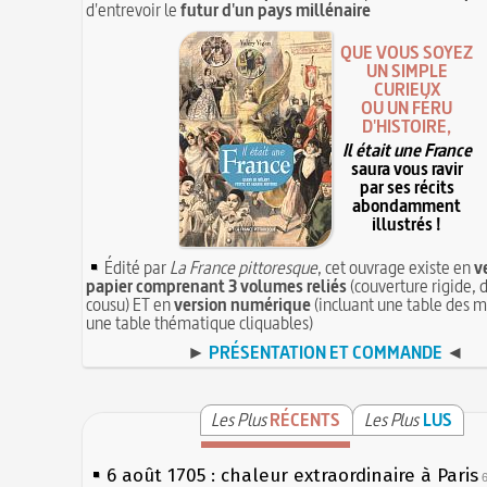
d'entrevoir le
futur d'un pays millénaire
QUE VOUS SOYEZ
UN SIMPLE
CURIEUX
OU UN FÉRU
D'HISTOIRE,
Il était une France
saura vous ravir
par ses récits
abondamment
illustrés !
Édité par
La France pittoresque
, cet ouvrage existe en
v
papier comprenant 3 volumes reliés
(couverture rigide, d
cousu) ET en
version numérique
(incluant une table des m
une table thématique cliquables)
►
PRÉSENTATION ET COMMANDE
◄
Les Plus
RÉCENTS
Les Plus
LUS
6 août 1705 : chaleur extraordinaire à Paris