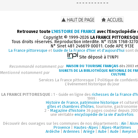
- - - - - - - - - - -
Retrouvez toute
L'HISTOIRE DE FRANCE
avec l'Encyclopédie
Copyright © 1999-2026
LA FRANCE PITTORESQ
Tous droits réservés. Reproduction interdite. N° ISSN 1768-327
N° Siret 481 246619 00011. Code APE 913E
La France pittoresque
et
Guide de la France d'hier et d'aujourd'hui
sont d
Site déposé à l'INPI
Recommandé notamment par
MAISON DU TOURISME FRANÇAIS
dès 2003 e
SIGNETS DE LA BIBLIOTHÈQUE NATIONALE DE FR
Mentionné notamment par
CULTURE
Services La France pittoresque
|
Politique de confidenti
L'événement historique du jour
LA FRANCE PITTORESQUE :
1 - Guide en ligne des
richesses de la France d'h
1999 :
Histoire de France, patrimoine historique
et culturel
gîtes et chambres d'hôtes
, tourisme, gastronomie
2 -
Magazine d'histoire
36 pages couleur depuis 200
une véritable
encyclopédie de la vie d'autrefois
Découvrir des ouvrages sur les communes de nos départements :
Ain
|
Aisn
Provence
|
Hautes-Alpes
|
Alpes-Maritimes
Ardèche
|
Ardennes
|
Ariège
|
Aube
|
Aude
|
Aveyron