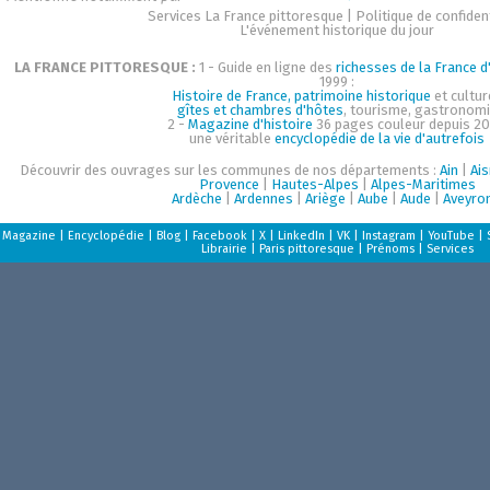
Services La France pittoresque
|
Politique de confident
L'événement historique du jour
LA FRANCE PITTORESQUE :
1 - Guide en ligne des
richesses de la France d'
1999 :
Histoire de France, patrimoine historique
et cultur
gîtes et chambres d'hôtes
, tourisme, gastronom
2 -
Magazine d'histoire
36 pages couleur depuis 20
une véritable
encyclopédie de la vie d'autrefois
Découvrir des ouvrages sur les communes de nos départements :
Ain
|
Ai
Provence
|
Hautes-Alpes
|
Alpes-Maritimes
Ardèche
|
Ardennes
|
Ariège
|
Aube
|
Aude
|
Aveyro
Magazine
|
Encyclopédie
|
Blog
|
Facebook
|
X
|
LinkedIn
|
VK
|
Instagram
|
YouTube
|
Librairie
|
Paris pittoresque
|
Prénoms
|
Services