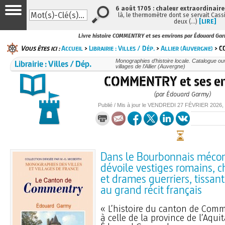
6 août 1705 : chaleur extraordinaire
là, le thermomètre dont se servait Cass
deux (…)
[LIRE]
Livre histoire COMMENTRY et ses environs par Édouard Ga
Vous êtes ici :
Accueil
>
Librairie : Villes / Dép.
>
Allier (Auvergne)
> C
Librairie : Villes / Dép.
Monographies d’histoire locale. Catalogue ouvr
villages de l’Allier (Auvergne)
COMMENTRY et ses en
(par Édouard Garmy)
Publié / Mis à jour le
VENDREDI
27 FÉVRIER 2026
,
Dans le Bourbonnais méc
dévoile vestiges romains, c
et drames guerriers, tissant 
au grand récit français
« L’histoire du canton de Comm
à celle de la province de l’Aquit