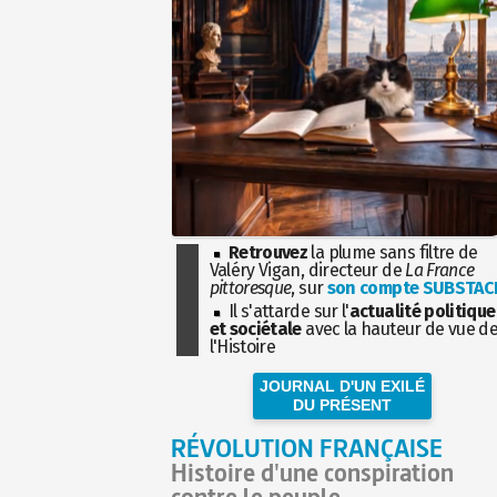
Retrouvez
la plume sans filtre de
Valéry Vigan, directeur de
La France
pittoresque
, sur
son compte SUBSTAC
Il s'attarde sur l'
actualité politique
et sociétale
avec la hauteur de vue d
l'Histoire
JOURNAL D'UN EXILÉ
DU PRÉSENT
RÉVOLUTION FRANÇAISE
Histoire d'une conspiration
contre le peuple