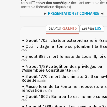
cousu) ET en
version numérique
(incluant une table des 
une table thématique cliquables)
►
PRÉSENTATION ET COMMANDE
◄
Les Plus
RÉCENTS
Les Plus
LUS
6 août 1705 : chaleur extraordinaire à Pari
Occi : village fantôme surplombant la Ha
AOÛT
5 août 882 : mort funeste de Louis III, roi 
AOÛT
4 août 1789 : abolition des privilèges par
l'Assemblée Constituante
4 AOÛT
3 août 1770 : mort du chimiste Guillaume-
Rouelle
3 AOÛT
Musée Jean de La Fontaine : réouverture 
rénovation
2 AOÛT
2 août 1802 : Bonaparte est nommé consul
AOÛT
1er août 1589 : Henri III est poignardé à S