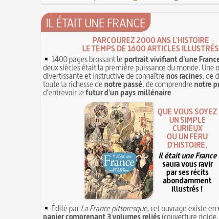
IL ÉTAIT UNE FRANCE
PARCOUREZ 2000 ANS L'HISTOIRE
LE TEMPS DE 1600 ARTICLES ILLUSTRÉS
1400 pages brossant le
portrait vivifiant d'une Franc
deux siècles était la première puissance du monde. Une 
divertissante et instructive de connaître
nos racines
, de 
toute la richesse de
notre passé
, de comprendre
notre p
d'entrevoir le
futur d'un pays millénaire
QUE VOUS SOYEZ
UN SIMPLE
CURIEUX
OU UN FÉRU
D'HISTOIRE,
Il était une France
saura vous ravir
par ses récits
abondamment
illustrés !
Édité par
La France pittoresque
, cet ouvrage existe en
papier comprenant 3 volumes reliés
(couverture rigide,