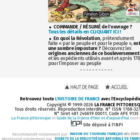
COMMANDE / RÉSUMÉ de l'ouvrage ?
Tous les détails en CLIQUANT ICI !
En quoi la Révolution
, prétendument
faite « par le peuple et pour le peuple »,
es
une sombre imposture ?
Découvrez les
origines anciennes de ce bouleversement
et les expédients utilisés avant et après 17
pour l'imposer au peuple
- - - - - - - - - - -
Retrouvez toute
L'HISTOIRE DE FRANCE
avec l'Encyclopédi
Copyright © 1999-2026
LA FRANCE PITTORES
Tous droits réservés. Reproduction interdite. N° ISSN 1768-32
N° Siret 481 246619 00011. Code APE 913E
La France pittoresque
et
Guide de la France d'hier et d'aujourd'hui
sont 
Site déposé à l'INPI
Recommandé notamment par
MAISON DU TOURISME FRANÇAIS
dès 2003
Mentionné notamment par
SIGNETS DE LA BIBLIOTHÈQUE NATIONALE DE FRAN