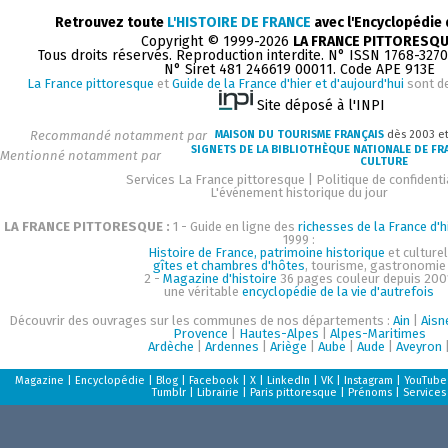
Retrouvez toute
L'HISTOIRE DE FRANCE
avec l'Encyclopédie
Copyright © 1999-2026
LA FRANCE PITTORESQ
Tous droits réservés. Reproduction interdite. N° ISSN 1768-327
N° Siret 481 246619 00011. Code APE 913E
La France pittoresque
et
Guide de la France d'hier et d'aujourd'hui
sont d
Site déposé à l'INPI
Recommandé notamment par
MAISON DU TOURISME FRANÇAIS
dès 2003 e
SIGNETS DE LA BIBLIOTHÈQUE NATIONALE DE FR
Mentionné notamment par
CULTURE
Services La France pittoresque
|
Politique de confidenti
L'événement historique du jour
LA FRANCE PITTORESQUE :
1 - Guide en ligne des
richesses de la France d'h
1999 :
Histoire de France, patrimoine historique
et culturel
gîtes et chambres d'hôtes
, tourisme, gastronomie
2 -
Magazine d'histoire
36 pages couleur depuis 200
une véritable
encyclopédie de la vie d'autrefois
Découvrir des ouvrages sur les communes de nos départements :
Ain
|
Aisn
Provence
|
Hautes-Alpes
|
Alpes-Maritimes
Ardèche
|
Ardennes
|
Ariège
|
Aube
|
Aude
|
Aveyron
Magazine
|
Encyclopédie
|
Blog
|
Facebook
|
X
|
LinkedIn
|
VK
|
Instagram
|
YouTube
Tumblr
|
Librairie
|
Paris pittoresque
|
Prénoms
|
Services