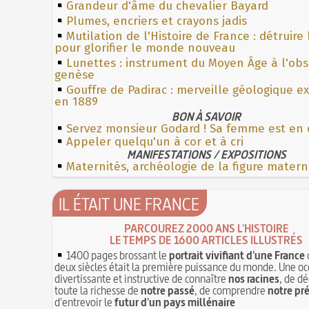
Grandeur d'âme du chevalier Bayard
Plumes, encriers et crayons jadis
Mutilation de l'Histoire de France : détruire
pour glorifier le monde nouveau
Lunettes : instrument du Moyen Âge à l'ob
genèse
Gouffre de Padirac : merveille géologique e
en 1889
BON À SAVOIR
Servez monsieur Godard ! Sa femme est en
Appeler quelqu'un à cor et à cri
MANIFESTATIONS / EXPOSITIONS
Maternités, archéologie de la figure matern
IL ÉTAIT UNE FRANCE
PARCOUREZ 2000 ANS L'HISTOIRE
LE TEMPS DE 1600 ARTICLES ILLUSTRÉS
1400 pages brossant le
portrait vivifiant d'une France
deux siècles était la première puissance du monde. Une oc
divertissante et instructive de connaître
nos racines
, de dé
toute la richesse de
notre passé
, de comprendre
notre pr
d'entrevoir le
futur d'un pays millénaire