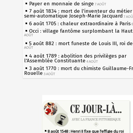
Payer en monnaie de singe
7 AOÛT
7 août 1834 : mort de l'inventeur du métier 
semi-automatique Joseph-Marie Jacquard
7 AO
6 août 1705 : chaleur extraordinaire à Paris
Occi : village fantôme surplombant la Hau
AOÛT
5 août 882 : mort funeste de Louis III, roi d
AOÛT
4 août 1789 : abolition des privilèges par
l'Assemblée Constituante
4 AOÛT
3 août 1770 : mort du chimiste Guillaume-F
Rouelle
3 AOÛT
Musée Jean de La Fontaine : réouverture a
rénovation
2 AOÛT
2 août 1802 : Bonaparte est nommé consul 
Sécheresses (Grandes), étés caniculaires à 
AOÛT
les siècles
1er août 1589 : Henri III est poignardé à Sa
27 mai 1610 : supplice de François Ravaillac
par Jacques Clément, moine jacobin
du roi Henri IV
1ER AOÛT
31 juillet 1899 : décret instaurant les moug
Pierre qui roule n'amasse pas mousse
boîtes aux lettres en fonte de Léon Mougeot
Qui aime bien châtie bien
30 juillet 1918 : mort d'Auguste Poulain, fo
Tout vient à point à qui sait attendre