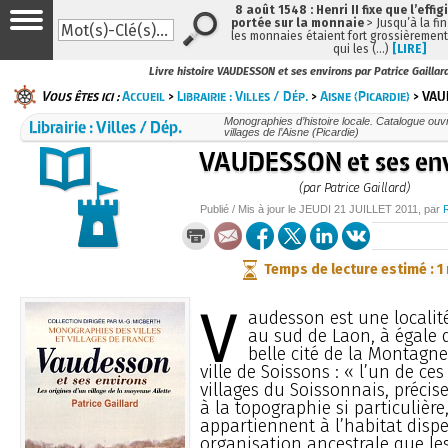
8 août 1548 : Henri II fixe que l’effig
portée sur la monnaie
> Jusqu’à la fin
les monnaies étaient fort grossièrement 
qui les (…)
[LIRE]
Livre histoire VAUDESSON et ses environs par Patrice Gaillar
Vous êtes ici :
Accueil
>
Librairie : Villes / Dép.
>
Aisne (Picardie)
> VAU
Librairie : Villes / Dép.
Monographies d’histoire locale. Catalogue ouvra
villages de l’Aisne (Picardie)
VAUDESSON et ses env
(par Patrice Gaillard)
Publié / Mis à jour le
JEUDI
21 JUILLET 2011
, par
Temps de lecture estimé : 1
V
audesson est une localit
au sud de Laon, à égale d
belle cité de la Montagn
ville de Soissons : « l’un de ce
villages du Soissonnais, précise
à la topographie si particulière,
appartiennent à l’habitat dispe
organisation ancestrale que l