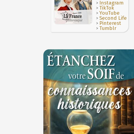
>
Instagram
1ER JUILLET
>
TikTok
>
YouTube
>
Second Life
>
Pinterest
>
Tumblr