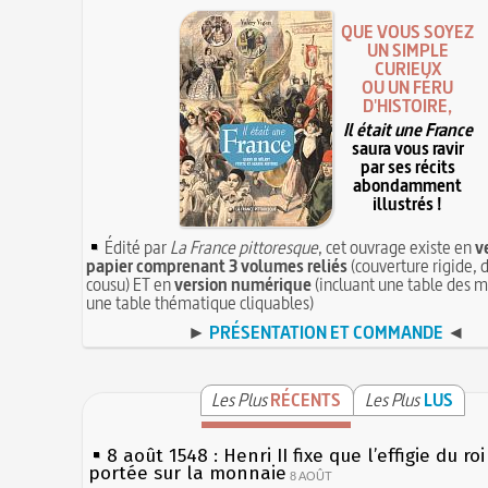
QUE VOUS SOYEZ
UN SIMPLE
CURIEUX
OU UN FÉRU
D'HISTOIRE,
Il était une France
saura vous ravir
par ses récits
abondamment
illustrés !
Édité par
La France pittoresque
, cet ouvrage existe en
v
papier comprenant 3 volumes reliés
(couverture rigide, d
cousu) ET en
version numérique
(incluant une table des m
une table thématique cliquables)
►
PRÉSENTATION ET COMMANDE
◄
Les Plus
RÉCENTS
Les Plus
LUS
8 août 1548 : Henri II fixe que l’effigie du ro
portée sur la monnaie
8 AOÛT