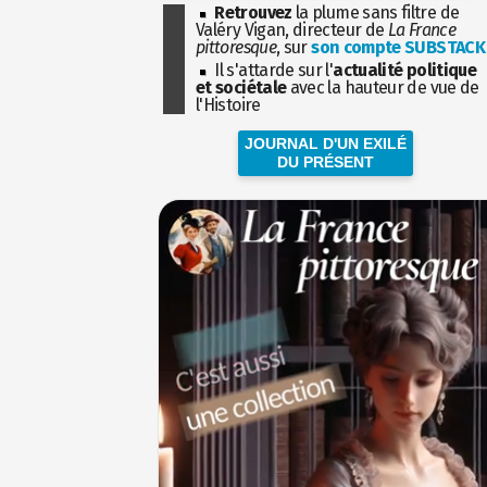
Retrouvez
la plume sans filtre de
Valéry Vigan, directeur de
La France
pittoresque
, sur
son compte SUBSTACK
Il s'attarde sur l'
actualité politique
et sociétale
avec la hauteur de vue de
l'Histoire
JOURNAL D'UN EXILÉ
DU PRÉSENT